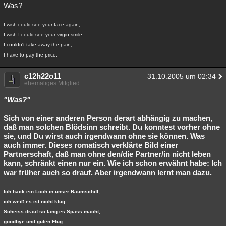
Was?
I wish could see your face again,
I wish I could see your virgin smile,
I couldn't take away the pain,
I have to pay the price.
c12h22o11
31.10.2005 um 02:34
ehemaliges Mitglied
"Was?"
Sich von einer anderen Person derart abhängig zu machen,
daß man solchen Blödsinn schreibt. Du konntest vorher ohne
sie, und Du wirst auch irgendwann ohne sie können. Was
auch immer. Dieses romatisch verklärte Bild einer
Partnerschaft, daß man ohne den/die Partner/in nicht leben
kann, schränkt einen nur ein. Wie ich schon erwähnt habe: Ich
war früher auch so drauf. Aber irgendwann lernt man dazu.
Ich hack ein Loch in unser Raumschiff,
ich weiß es ist nicht klug.
Scheiss drauf so lang es Spass macht,
goodbye und guten Flug.