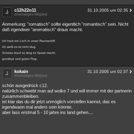
c12h22o11
31.10.2005 um 02:35
ehemaliges Mitglied
Anmerkung: "romatisch" sollte eigentlich "romantisch" sein. Nicht
daß irgendwer "aromatisch" draus macht.
Ich hack ein Loch in unser Raumschiff,
ich weiß es ist nicht klug.
Scheiss drauf so lang es Spass macht,
goodbye und guten Flug.
kokain
31.10.2005 um 02:37
ehemaliges Mitglied
schön ausgedrück c12.
natürlich schwebt man auf wolke 7 und will immer mit der partnerin
zusammenbleiben.
ist klar das du dir jetzt unmöglich vorstellen kannst, das es
irgendwann mal anders sein könnte.
aber lass erstmal 5 - 10 jahre ins land gehen....