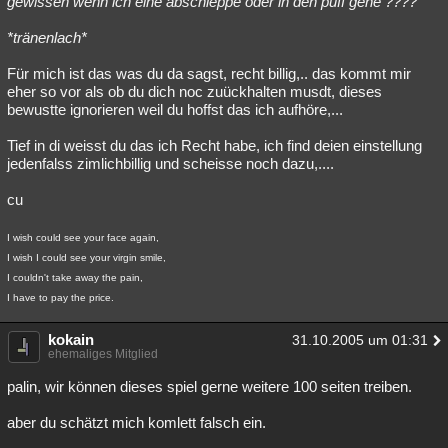
gewissen wenn ich eine abschleppe oder in den puff gehe ????
Besucht
Teilgenommen
Alle
Neue
Geschlossen
*tränenlach*
Lesenswert
Schlüsselwörter
Für mich ist das was du da sagst, recht billig,.. das kommt mir
eher so vor als ob du dich noc zuückhalten musdt, dieses
bewustte ignorieren weil du hoffst das ich aufhöre,...
Tief in di weisst du das ich Recht habe, ich find deien einstellung
jedenfalss zimlichbillig und scheisse noch dazu,....
cu
I wish could see your face again,
I wish I could see your virgin smile,
I couldn't take away the pain,
I have to pay the price.
kokain
31.10.2005 um 01:31
ehemaliges Mitglied
palin, wir können dieses spiel gerne weitere 100 seiten treiben.
aber du schätzt mich komlett falsch ein.