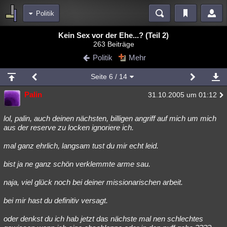
Politik
Bereiche
Kein Sex vor der Ehe...? (Teil 2)
263 Beiträge
Echtzeit
Diskussionen
Blogs
Videos
Statistiken
Politik
Mehr
Chat
Wiki
Neuigkeiten
2
Seite
6
/ 14
meine Rubriken
Palin
31.10.2005 um 01:12
Menschen
Wissenschaft
Politik
Mystery
Kriminalfälle
Spiritualität
Verschwörungen
Technologie
Ufologie
lol, palin, auch deinen nächsten, billigen angriff auf mich um mich
aus der reserve zu locken ignoriere ich.
Natur
Umfragen
Unterhaltung
mal ganz ehrlich, langsam tust du mir echt leid.
weitere Rubriken
bist ja ne ganz schön verklemmte arme sau.
Philosophie
Träume
Orte
Esoterik
Literatur
naja, viel glück noch bei deiner missionarischen arbeit.
Astronomie
Helpdesk
Gruppen
Gaming
Filme
bei mir hast du definitiv versagt.
Musik
Clash
Verbesserungen
Allmystery
English
oder denkst du ich hab jetzt das nächste mal nen schlechtes
Übersichten