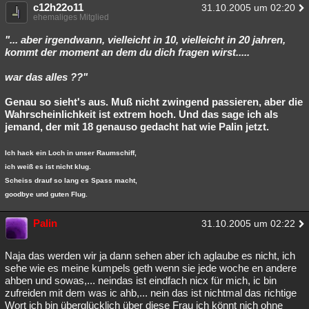
c12h22o11
31.10.2005 um 02:20
ehemaliges Mitglied
"... aber irgendwann, vielleicht in 10, vielleicht in 20 jahren,
kommt der moment an dem du dich fragen wirst.....
war das alles ??"
Genau so sieht's aus. Muß nicht zwingend passieren, aber die
Wahrscheinlichkeit ist extrem hoch. Und das sage ich als
jemand, der mit 18 genauso gedacht hat wie Palin jetzt.
Ich hack ein Loch in unser Raumschiff,
ich weiß es ist nicht klug.
Scheiss drauf so lang es Spass macht,
goodbye und guten Flug.
Palin
31.10.2005 um 02:22
Naja das werden wir ja dann sehen aber ich aglaube es nicht, ich
sehe wie es meine kumpels geth wenn sie jede woche en andere
ahben und sowas,... neindas ist eindfach nicx für mich, ic bin
zufreiden mit dem was ic ahb,... nein das ist nichtmal das richtige
Wort ich bin überglücklich über diese Frau ich könnt nich ohne