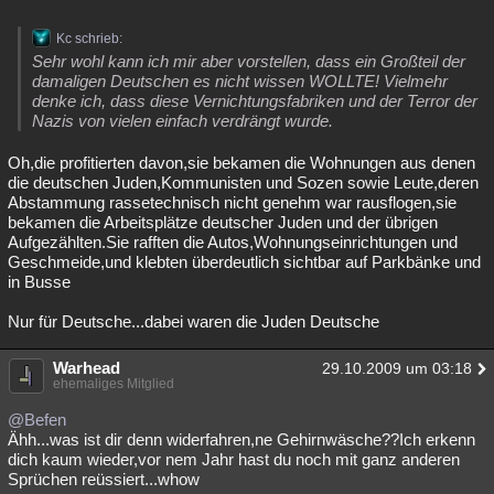
Kc schrieb:
Sehr wohl kann ich mir aber vorstellen, dass ein Großteil der
damaligen Deutschen es nicht wissen WOLLTE! Vielmehr
denke ich, dass diese Vernichtungsfabriken und der Terror der
Nazis von vielen einfach verdrängt wurde.
Oh,die profitierten davon,sie bekamen die Wohnungen aus denen
die deutschen Juden,Kommunisten und Sozen sowie Leute,deren
Abstammung rassetechnisch nicht genehm war rausflogen,sie
bekamen die Arbeitsplätze deutscher Juden und der übrigen
Aufgezählten.Sie rafften die Autos,Wohnungseinrichtungen und
Geschmeide,und klebten überdeutlich sichtbar auf Parkbänke und
in Busse
Nur für Deutsche...dabei waren die Juden Deutsche
Warhead
29.10.2009 um 03:18
ehemaliges Mitglied
@Befen
Ähh...was ist dir denn widerfahren,ne Gehirnwäsche??Ich erkenn
dich kaum wieder,vor nem Jahr hast du noch mit ganz anderen
Sprüchen reüssiert...whow