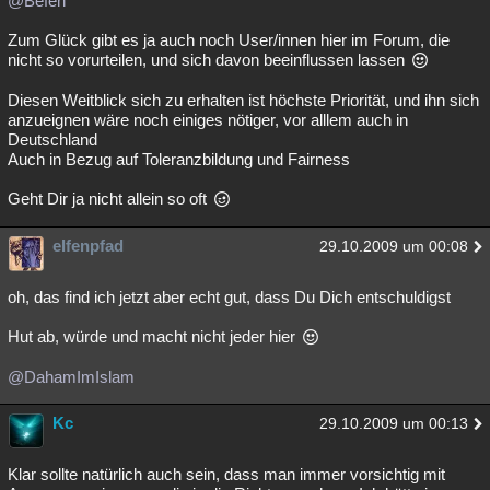
@Befen
Besucht
Teilgenommen
Alle
Neue
Geschlossen
Zum Glück gibt es ja auch noch User/innen hier im Forum, die
nicht so vorurteilen, und sich davon beeinflussen lassen
Lesenswert
Schlüsselwörter
Diesen Weitblick sich zu erhalten ist höchste Priorität, und ihn sich
anzueignen wäre noch einiges nötiger, vor alllem auch in
Deutschland
Auch in Bezug auf Toleranzbildung und Fairness
Geht Dir ja nicht allein so oft
elfenpfad
29.10.2009 um 00:08
oh, das find ich jetzt aber echt gut, dass Du Dich entschuldigst
Hut ab, würde und macht nicht jeder hier
@DahamImIslam
Kc
29.10.2009 um 00:13
Klar sollte natürlich auch sein, dass man immer vorsichtig mit