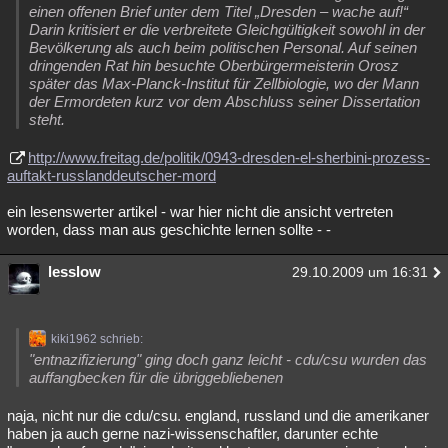
einen offenen Brief unter dem Titel „Dresden – wache auf!“
Darin kritisiert er die verbreitete Gleichgültigkeit sowohl in der
Bevölkerung als auch beim politischen Personal. Auf seinen
dringenden Rat hin besuchte Oberbürgermeisterin Orosz
später das Max-Planck-Institut für Zellbiologie, wo der Mann
der Ermordeten kurz vor dem Abschluss seiner Dissertation
steht.
http://www.freitag.de/politik/0943-dresden-el-sherbini-prozess-
auftakt-russlanddeutscher-mord
ein lesenswerter artikel - war hier nicht die ansicht vertreten
worden, dass man aus geschichte lernen sollte - -
lesslow
29.10.2009 um 16:31
kiki1962 schrieb:
"entnazifizierung" ging doch ganz leicht - cdu/csu wurden das
auffangbecken für die übriggebliebenen
naja, nicht nur die cdu/csu. england, russland und die amerikaner
haben ja auch gerne nazi-wissenschaftler, darunter echte