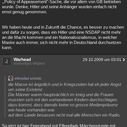
,,Policy of Appeasement"-Sache, die vor allem von GB betrieben
wurde. Denke, Hitler und seine Anhänger wurden einfach nicht
ernst genug genommen.
Wir haben heute und in Zukunft die Chance, es besser zu machen
und dafür zu sorgen, dass ein Hitler und eine NSDAP nicht mehr
an die Macht kommen und ein Nationalsozialismus, in welcher
Maske auch immer, sich nicht mehr in Deutschland durchsetzen
kann.
Warhead
29.10.2009 um 03:01
ehemaliges Mitglied
elfenpfad schrieb:
die Masse ist ängstlich und in Kriegszeiten hat eh jeder Angst
um seine Existenz
Die Männer waren hauptsächlich im krieg und die Frauen
mussten sich mit den vorhandenen Kindern durchschlagen.
dazu kommt, dass damals keine so grosse Medienpräsenz
wie heute vorhanden war.
auf dem Lande besassen nicht mal alle Menschen ein Radio.
So jetzt ist hier Feierabend mit Elfenpfads Märchenstunde,mit