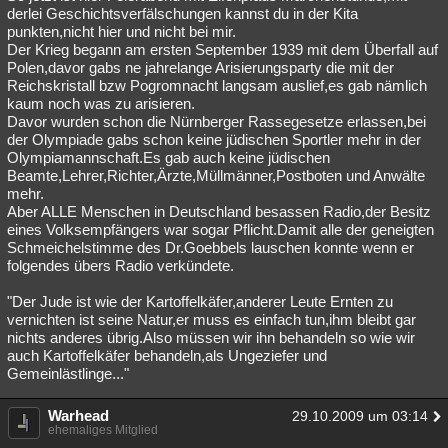
derlei Geschichtsverfälschungen kannst du in der Kita
punkten,nicht hier und nicht bei mir.
Der Krieg begann am ersten September 1939 mit dem Überfall auf
Polen,davor gabs ne jahrelange Arisierungsparty die mit der
Reichskristall bzw Pogromnacht langsam auslief,es gab nämlich
kaum noch was zu arisieren.
Davor wurden schon die Nürnberger Rassegesetze erlassen,bei
der Olympiade gabs schon keine jüdischen Sportler mehr in der
Olympiamannschaft.Es gab auch keine jüdischen
Beamte,Lehrer,Richter,Ärzte,Müllmänner,Postboten und Anwälte
mehr.
Aber ALLE Menschen in Deutschland besassen Radio,der Besitz
eines Volksempfängers war sogar Pflicht.Damit alle der geneigten
Schmeichelstimme des Dr.Goebbels lauschen konnte wenn er
folgendes übers Radio verkündete.
"Der Jude ist wie der Kartoffelkäfer,anderer Leute Ernten zu
vernichten ist seine Natur,er muss es einfach tun,ihm bleibt gar
nichts anderes übrig.Also müssen wir ihn behandeln so wie wir
auch Kartoffelkäfer behandeln,als Ungeziefer und
Gemeinlästlinge..."
Warhead
29.10.2009 um 03:14
ehemaliges Mitglied