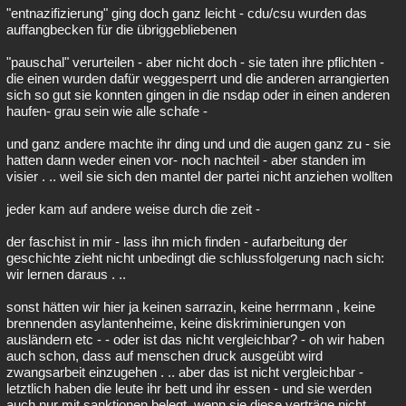
"entnazifizierung" ging doch ganz leicht - cdu/csu wurden das
auffangbecken für die übriggebliebenen
"pauschal" verurteilen - aber nicht doch - sie taten ihre pflichten -
die einen wurden dafür weggesperrt und die anderen arrangierten
sich so gut sie konnten gingen in die nsdap oder in einen anderen
haufen- grau sein wie alle schafe -
und ganz andere machte ihr ding und und die augen ganz zu - sie
hatten dann weder einen vor- noch nachteil - aber standen im
visier . .. weil sie sich den mantel der partei nicht anziehen wollten
jeder kam auf andere weise durch die zeit -
der faschist in mir - lass ihn mich finden - aufarbeitung der
geschichte zieht nicht unbedingt die schlussfolgerung nach sich:
wir lernen daraus . ..
sonst hätten wir hier ja keinen sarrazin, keine herrmann , keine
brennenden asylantenheime, keine diskriminierungen von
ausländern etc - - oder ist das nicht vergleichbar? - oh wir haben
auch schon, dass auf menschen druck ausgeübt wird
zwangsarbeit einzugehen . .. aber das ist nicht vergleichbar -
letztlich haben die leute ihr bett und ihr essen - und sie werden
auch nur mit sanktionen belegt, wenn sie diese verträge nicht