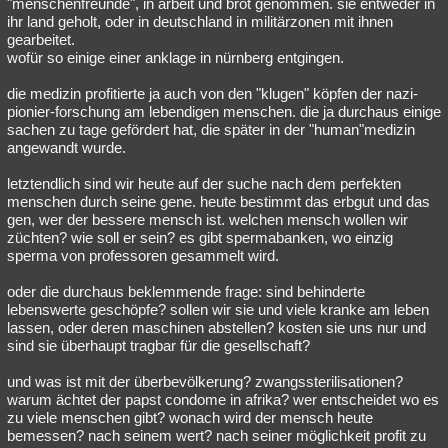
"menschenfreunde", in arbeit und brot genommen. sie entweder in
ihr land geholt, oder in deutschland in militärzonen mit ihnen
gearbeitet.
wofür so einige einer anklage in nürnberg entgingen.
die medizin profitierte ja auch von den "klugen" köpfen der nazi-
pionier-forschung am lebendigen menschen. die ja durchaus einige
sachen zu tage gefördert hat, die später in der "human"medizin
angewandt wurde.
letztendlich sind wir heute auf der suche nach dem perfekten
menschen durch seine gene. heute bestimmt das erbgut und das
gen, wer der bessere mensch ist. welchen mensch wollen wir
züchten? wie soll er sein? es gibt spermabanken, wo einzig
sperma von professoren gesammelt wird.
oder die durchaus beklemmende frage: sind behinderte
lebenswerte geschöpfe? sollen wir sie und viele kranke am leben
lassen, oder deren maschinen abstellen? kosten sie uns nur und
sind sie überhaupt tragbar für die gesellschaft?
und was ist mit der überbevölkerung? zwangssterilisationen?
warum ächtet der papst condome in afrika? wer entscheidet wo es
zu viele menschen gibt? wonach wird der mensch heute
bemessen? nach seinem wert? nach seiner möglichkeit profit zu