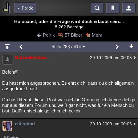
Politik
Bereiche
Holocaust, oder die Frage wird doch erlaubt sein....
8.262 Beiträge
Echtzeit
Diskussionen
Blogs
Videos
Statistiken
Politik
57 Bilder
Mehr
Chat
Wiki
Neuigkeiten
2
Seite
283
/ 414
meine Rubriken
DahamImIslam
29.10.2009 um 00:05
Menschen
Wissenschaft
Politik
Mystery
Kriminalfälle
Spiritualität
Verschwörungen
Technologie
Ufologie
Befen@
Du hast mich angesprochen. Es ehrt dich, dass du dich allgemein
Natur
Umfragen
Unterhaltung
ausgedrückt hast.
weitere Rubriken
Du hast Recht, dieser Post war nicht in Ordnung, ich kenne dich ja
Philosophie
Träume
Orte
Esoterik
Literatur
nur aus diesem Forum und weiß gar nicht, was für ein Mensch du
bist. Dafür entschuldige ich mich bei dir.
Astronomie
Helpdesk
Gruppen
Gaming
Filme
elfenpfad
29.10.2009 um 00:06
Musik
Clash
Verbesserungen
Allmystery
English
Übersichten