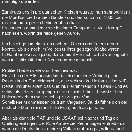
mächtig zu werden."
Zumindestens in proletarischen Kreisen wusste man sehr wohl um
die Mordlust der braunen Bande - und das schon vor 1933, da
man sie am eigenen Leibe erfahren hatte.
Im übrigen konnte jeder wie in einem Fahrplan in "Mein Kampf"
nachlesen, wohin die reise gehen würde.
Ich bin alt genug, dass ich noch mit Opfern und Tätern reden
konnte, als sie noch im Vollbesitz ihrer geistigen Kräfte waren.
In Hamburg wusste jeder, der es nicht vor sich selbst verleugnete,
was in Fuhlsbüttel oder Neuengamme geschah.
Profitiert haben viele vom Faschismus:
Ein Job in der Rüstungsindustrie, eine arisierte Wohnung, ein
Posten in der Parteihierarchie, eine schmucke Uniform, eine KdF-
Reise und über allem das Gefühl, Herrenmensch zu sein - und es
selbst als letzter Lumpenprolet dem jüdisch-bolschewistischen
Untermenschen mal so richtig zu zeigen. Vom
Scheibeneinschmeissen bis zum Vergasen. Ja, da fühlte sich der
deutsche Mann (und auch die Frau) noch als jemand.
Aber als dann die RAF und die USAAF bei Nacht und Tag die
Quittung einflogen, die Rote Armee die Rechnungen eintrieb - da
waren die Deutschen ein einzig Volk von ahnungs-, willens- und