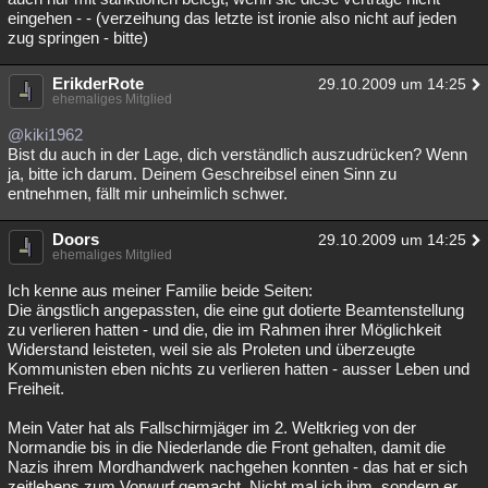
eingehen - - (verzeihung das letzte ist ironie also nicht auf jeden
zug springen - bitte)
ErikderRote
29.10.2009 um 14:25
ehemaliges Mitglied
@kiki1962
Bist du auch in der Lage, dich verständlich auszudrücken? Wenn
ja, bitte ich darum. Deinem Geschreibsel einen Sinn zu
entnehmen, fällt mir unheimlich schwer.
Doors
29.10.2009 um 14:25
ehemaliges Mitglied
Ich kenne aus meiner Familie beide Seiten:
Die ängstlich angepassten, die eine gut dotierte Beamtenstellung
zu verlieren hatten - und die, die im Rahmen ihrer Möglichkeit
Widerstand leisteten, weil sie als Proleten und überzeugte
Kommunisten eben nichts zu verlieren hatten - ausser Leben und
Freiheit.
Mein Vater hat als Fallschirmjäger im 2. Weltkrieg von der
Normandie bis in die Niederlande die Front gehalten, damit die
Nazis ihrem Mordhandwerk nachgehen konnten - das hat er sich
zeitlebens zum Vorwurf gemacht. Nicht mal ich ihm, sondern er