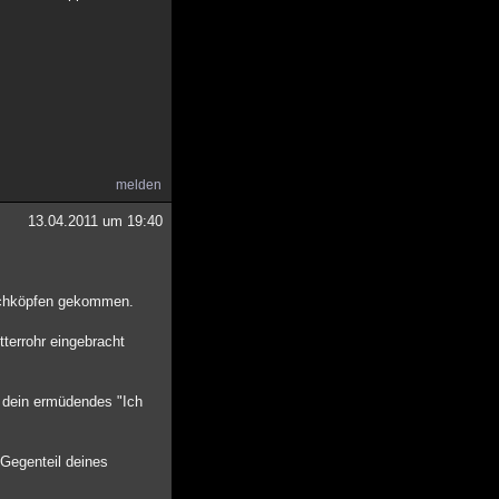
melden
13.04.2011 um 19:40
uschköpfen gekommen.
terrohr eingebracht
ht dein ermüdendes "Ich
 Gegenteil deines