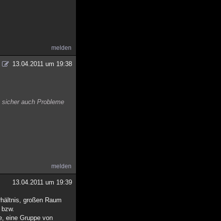
melden
13.04.2011 um 19:38
t sicher auch Probleme
melden
13.04.2011 um 19:39
rhältnis, großen Raum
 bzw.
e, eine Gruppe von