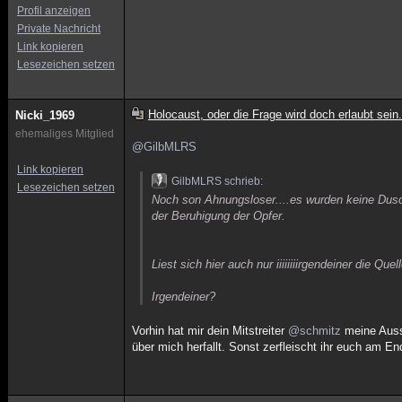
Profil anzeigen
Private Nachricht
Link kopieren
Lesezeichen setzen
Holocaust, oder die Frage wird doch erlaubt sein.
Nicki_1969
ehemaliges Mitglied
@GilbMLRS
Link kopieren
GilbMLRS schrieb:
Lesezeichen setzen
Noch son Ahnungsloser....es wurden keine Du
der Beruhigung der Opfer.
Liest sich hier auch nur iiiiiiiirgendeiner die Que
Irgendeiner?
Vorhin hat mir dein Mitstreiter
@schmitz
meine Aussa
über mich herfallt. Sonst zerfleischt ihr euch am En