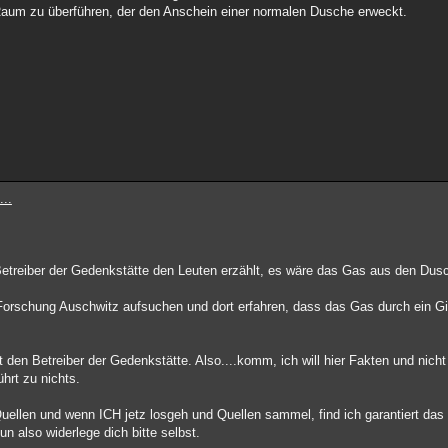
Raum zu überführen, der den Anschein einer normalen Dusche erweckt.
...
r Betreiber der Gedenkstätte den Leuten erzählt, es wäre das Gas aus den D
Forschung Auschwitz aufsuchen und dort erfahren, dass das Gas durch ein Git
ht den Betreiber der Gedenkstätte. Also....komm, ich will hier Fakten und nic
hrt zu nichts.
Quellen und wenn ICH jetz losgeh und Quellen sammel, find ich garantiert das
un also widerlege dich bitte selbst.