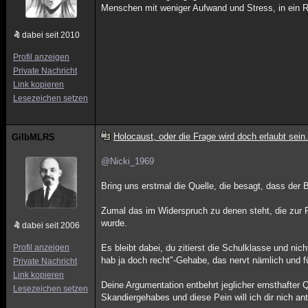
Menschen mit weniger Aufwand und Stress, in ein 
dabei seit 2010
Profil anzeigen
Private Nachricht
Link kopieren
Lesezeichen setzen
Holocaust, oder die Frage wird doch erlaubt sein.
GilbMLRS
@Nicki_1969
Bring uns erstmal die Quelle, die besagt, dass de
Zumal das im Widerspruch zu denen steht, die zur 
wurde.
dabei seit 2006
Profil anzeigen
Es bleibt dabei, du zitierst die Schulklasse und nic
hab ja doch recht"-Gehabe, das nervt nämlich und fü
Private Nachricht
Link kopieren
Deine Argumentation entbehrt jeglicher ernsthafter 
Lesezeichen setzen
Skandiergehabes und diese Pein will ich dir nich ant