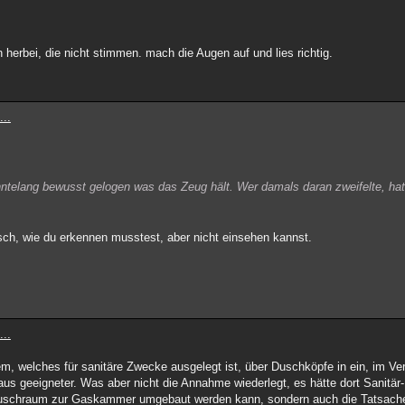
herbei, die nicht stimmen. mach die Augen auf und lies richtig.
...
hntelang bewusst gelogen was das Zeug hält. Wer damals daran zweifelte, ha
lsch, wie du erkennen musstest, aber nicht einsehen kannst.
...
m, welches für sanitäre Zwecke ausgelegt ist, über Duschköpfe in ein, im Ve
us geeigneter. Was aber nicht die Annahme wiederlegt, es hätte dort Sanitär-
 Duschraum zur Gaskammer umgebaut werden kann, sondern auch die Tatsach