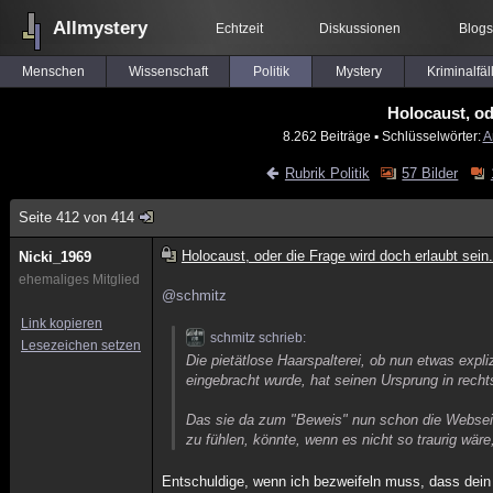
Allmystery
Echtzeit
Diskussionen
Blogs
Menschen
Wissenschaft
Politik
Mystery
Kriminalfäl
Holocaust, ode
8.262 Beiträge
▪ Schlüsselwörter:
A
Rubrik Politik
57 Bilder
Seite 412 von 414
Holocaust, oder die Frage wird doch erlaubt sein.
Nicki_1969
ehemaliges Mitglied
@schmitz
Link kopieren
schmitz schrieb:
Lesezeichen setzen
Die pietätlose Haarspalterei, ob nun etwas ex
eingebracht wurde, hat seinen Ursprung in recht
Das sie da zum "Beweis" nun schon die Webseit
zu fühlen, könnte, wenn es nicht so traurig wäre
Entschuldige, wenn ich bezweifeln muss, dass dein