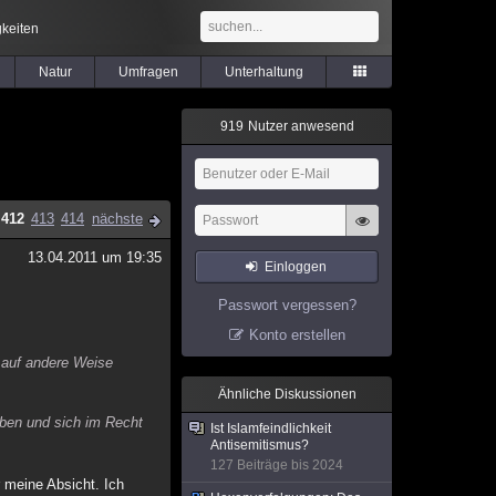
keiten
Natur
Umfragen
Unterhaltung
9
1
9
Nutzer anwesend
412
413
414
nächste
13.04.2011 um 19:35
Einloggen
Passwort vergessen?
Konto erstellen
 auf andere Weise
Ähnliche Diskussionen
iben und sich im Recht
Ist Islamfeindlichkeit
Antisemitismus?
127 Beiträge bis 2024
 meine Absicht. Ich