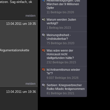
Hexenverfolgungen: Das
etzen. Sag einfach, ok
Märchen der 9 Millionen
Opfer
11 Beiträge bis 2026
melden
Warum werden Juden
verfolgt?
13.04.2011 um 19:35
1 Beitrag bis 2023
Meinungsfreiheit -
Undiskutierbar?
75 Beiträge bis 2020
n Argumentationskette
Was wäre wenn der
Holocaust nicht
stattgefunden hätte?
232 Beiträge bis 2015
Ist Antisemitismus wieder
"in"?
9.037 Beiträge bis 2026
melden
Serbien: Kriegsverbrecher
Ratko Mladic festgenommen
13.04.2011 um 19:36
81 Beiträge bis 2021