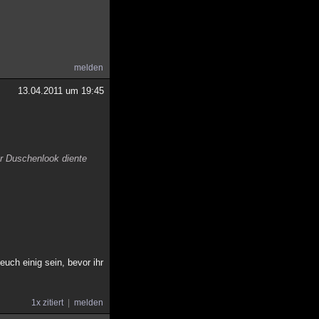
melden
13.04.2011 um 19:45
r Duschenlook diente
ch einig sein, bevor ihr
1x zitiert
melden