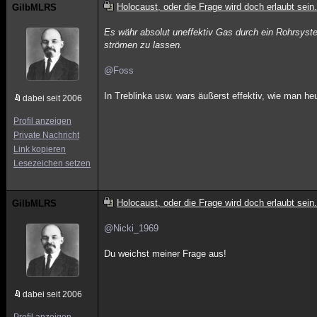
Holocaust, oder die Frage wird doch erlaubt sein.
GilbMLRS
Es währ absolut uneffektiv Gas durch ein Rohrsyste
strömen zu lassen.
@Foss
In Treblinka usw. wars äußerst effektiv, wie man he
dabei seit 2006
Profil anzeigen
Private Nachricht
Link kopieren
Lesezeichen setzen
Holocaust, oder die Frage wird doch erlaubt sein.
GilbMLRS
@Nicki_1969
Du weichst meiner Frage aus!
dabei seit 2006