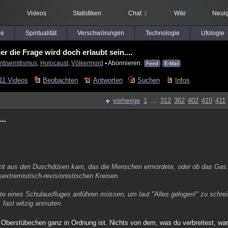
Videos
Statistiken
Chat
Wiki
Neuig
2
le
Spiritualität
Verschwörungen
Technologie
Ufologie
r die Frage wird doch erlaubt sein....
ntisemitismus
,
Holocaust
,
Völkermord
▪ Abonnieren:
Feed
E-Mail
11 Videos
Beobachten
Antworten
Suchen
Infos
vorherige
1
...
312
362
402
410
411
...
plizit aus den Duschdüsen kam, das die Menschen ermordete, oder ob das Gas
sextremistisch-revisionistischen Kreisen.
e eines Schulausfluges anführen müssen, um laut "Alles gelogen!" zu schre
, fast witzig anmuten.
 Oberstübechen ganz in Ordnung ist. Nichts von dem, was du verbreitest, war