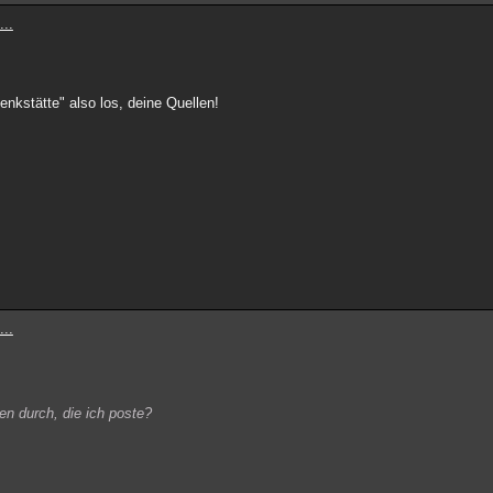
...
denkstätte" also los, deine Quellen!
...
llen durch, die ich poste?