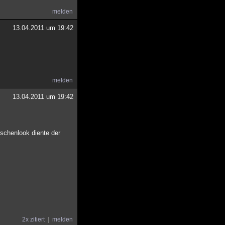
melden
13.04.2011 um 19:42
melden
13.04.2011 um 19:42
chenlook diente der
2x zitiert
melden