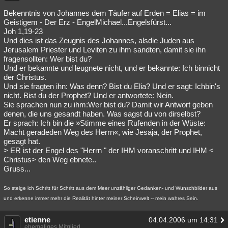
Bekenntnis von Johannes dem Täufer auf Erden = Elias = im
Geistigem - Der Erz - EngelMichael...Engelsfürst...
Joh 1,19-23
Und dies ist das Zeugnis des Johannes, alsdie Juden aus
Jerusalem Priester und Leviten zu ihm sandten, damit sie ihn
fragensollten: Wer bist du?
Und er bekannte und leugnete nicht, und er bekannte: Ich binnicht
der Christus.
Und sie fragten ihn: Was denn? Bist du Elia? Und er sagt: Ichbin's
nicht. Bist du der Prophet? Und er antwortete: Nein.
Sie sprachen nun zu ihm:Wer bist du? Damit wir Antwort geben
denen, die uns gesandt haben. Was sagst du von dirselbst?
Er sprach: Ich bin die »Stimme eines Rufenden in der Wüste:
Macht geradeden Weg des Herrn«, wie Jesaja, der Prophet,
gesagt hat.
> ER ist der Engel des "Herrn " der IHM voranschritt und IHM <
Christus> den Weg ebnete..
Gruss...
So steige ich Schritt für Schritt aus dem Meer unzähliger Gedanken- und Wunschbilder aus
und erkenne immer mehr die Realität hinter meiner Scheinwelt -- mein wahres Sein.
etienne
04.04.2006 um 14:31
ehemaliges Mitglied