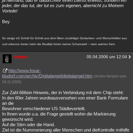
ja niemand, daß er dadurchMir einen Dienst erweist, sondern ein
jeder, der das tut, der tut es zum eigenen, abernicht zu Meinem
Vorteile!
Bey
So steige ich Schritt für Schritt aus dem Meer unzähliger Gedanken- und Wunschbilder aus
und erkenne immer mehr die Realität hinter meiner Scheinwelt -- mein wahres Sein.
magus
05.04.2006 um 12:04
http://www.fosar-
bludorf.com/archiv/Digitalangel/digitalangel.htm
(Archiv-Version vom
28.11.2005)
Zur Zahl 666ein Hinweis, der in Verbindung mit dem Chip steht:
In den 60er Jahren wurdeausversehen von einer Bank Formulare
an die
Bewohner verschiedener US Städteverteilt.
In Ihnen wurde u.a. die Frage gestellt wohin die Markierung
gewünscht wird.
Auf die Stirn oder die Hand.
Ziel ist die Nummerierung aller Menschen und dieKontrolle mithilfe