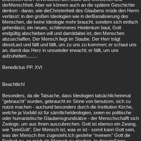
derMenschheit. Aber wir können auch an die spätere Geschichte
denken - daran, wie dieChristenheit des Glaubens müde den Herrn
verlässt: in den großen Ideologien wie in derBanalisierung des
Menschen, die keine Ideologie mehr braucht, sondern sich einfach
gehenlässt, ein neues, schlimmeres Heidentum baut, Gott
endgültig abschieben will und damitdabei ist, den Menschen
abzuschaffen. Der Mensch liegt im Staube. Der Herr trägt
dieseLast und fällt und fällt, um zu uns zu kommen; er schaut uns
an, damit das Herz in unswieder erwacht; er fällt, um uns
aufzuheben.........
Benedictus PP. XVI
Beachtlich!
Besonders, da die Tatsache, dass Ideologien tatsächlicheinmal
"gebraucht" wurden, gebraucht im Sinne von benutzen, sich zu
nutze machen - auchund besonders durch die Institution Kirche,
welche ja Vorbild ist für sämtlicheIdeologien, seien es politische
oder humanistische Glaubensgrundsätze - der Menschschafft sich
Zwänge, um aus ihnen auszubrechen. Gott ist ebenso ein Zwang,
wie "keinGott". Der Mensch ist, was er ist - somit kann Gott sein,
was der Mensch ihm zugesteht.Ich gestehe "meinem" Gott die
Freiheit zu, an mich als Mensch zu glauben. In diesemSinne,