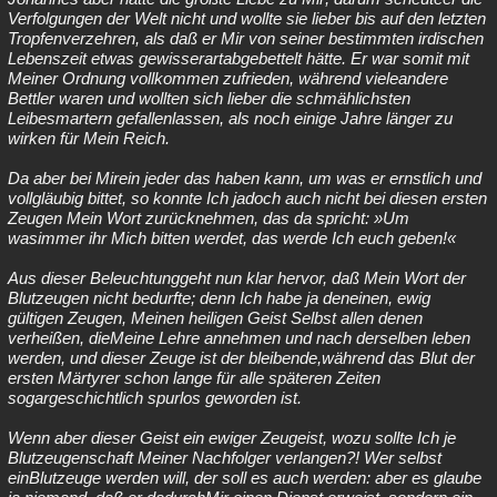
Verfolgungen der Welt nicht und wollte sie lieber bis auf den letzten
Tropfenverzehren, als daß er Mir von seiner bestimmten irdischen
Lebenszeit etwas gewisserartabgebettelt hätte. Er war somit mit
Meiner Ordnung vollkommen zufrieden, während vieleandere
Bettler waren und wollten sich lieber die schmählichsten
Leibesmartern gefallenlassen, als noch einige Jahre länger zu
wirken für Mein Reich.
Da aber bei Mirein jeder das haben kann, um was er ernstlich und
vollgläubig bittet, so konnte Ich jadoch auch nicht bei diesen ersten
Zeugen Mein Wort zurücknehmen, das da spricht: »Um
wasimmer ihr Mich bitten werdet, das werde Ich euch geben!«
Aus dieser Beleuchtunggeht nun klar hervor, daß Mein Wort der
Blutzeugen nicht bedurfte; denn Ich habe ja deneinen, ewig
gültigen Zeugen, Meinen heiligen Geist Selbst allen denen
verheißen, dieMeine Lehre annehmen und nach derselben leben
werden, und dieser Zeuge ist der bleibende,während das Blut der
ersten Märtyrer schon lange für alle späteren Zeiten
sogargeschichtlich spurlos geworden ist.
Wenn aber dieser Geist ein ewiger Zeugeist, wozu sollte Ich je
Blutzeugenschaft Meiner Nachfolger verlangen?! Wer selbst
einBlutzeuge werden will, der soll es auch werden: aber es glaube