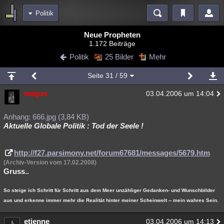
Politik
Bereiche
Neue Propheten
1.172 Beiträge
Echtzeit
Diskussionen
Blogs
Videos
Statistiken
Politik
25 Bilder
Mehr
Chat
Wiki
Neuigkeiten
Seite
31
/ 59
meine Rubriken
magus
03.04.2006 um 14:04
Menschen
Wissenschaft
Politik
Mystery
Kriminalfälle
Spiritualität
Verschwörungen
Technologie
Ufologie
Anhang: 666.jpg (3,84 KB)
Aktuelle Globale Politik : Tod der Seele !
Natur
Umfragen
Unterhaltung
weitere Rubriken
http://f27.parsimony.net/forum67681/messages/5679.htm
(Archiv-Version vom 17.02.2008)
Philosophie
Träume
Orte
Esoterik
Literatur
Gruss..
Astronomie
Helpdesk
Gruppen
Gaming
Filme
So steige ich Schritt für Schritt aus dem Meer unzähliger Gedanken- und Wunschbilder
aus und erkenne immer mehr die Realität hinter meiner Scheinwelt -- mein wahres Sein.
Musik
Clash
Verbesserungen
Allmystery
English
Übersichten
etienne
03.04.2006 um 14:13