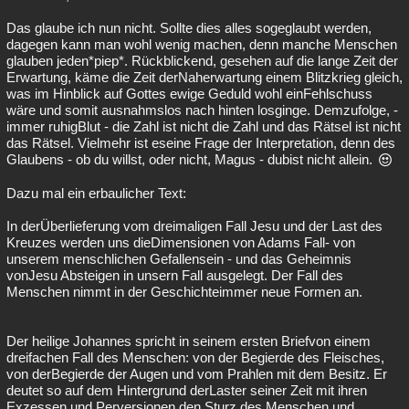
Das glaube ich nun nicht. Sollte dies alles sogeglaubt werden,
dagegen kann man wohl wenig machen, denn manche Menschen
glauben jeden*piep*. Rückblickend, gesehen auf die lange Zeit der
Erwartung, käme die Zeit derNaherwartung einem Blitzkrieg gleich,
was im Hinblick auf Gottes ewige Geduld wohl einFehlschuss
wäre und somit ausnahmslos nach hinten losginge. Demzufolge, -
immer ruhigBlut - die Zahl ist nicht die Zahl und das Rätsel ist nicht
das Rätsel. Vielmehr ist eseine Frage der Interpretation, denn des
Glaubens - ob du willst, oder nicht, Magus - dubist nicht allein.
Dazu mal ein erbaulicher Text:
In derÜberlieferung vom dreimaligen Fall Jesu und der Last des
Kreuzes werden uns dieDimensionen von Adams Fall- von
unserem menschlichen Gefallensein - und das Geheimnis
vonJesu Absteigen in unsern Fall ausgelegt. Der Fall des
Menschen nimmt in der Geschichteimmer neue Formen an.
Der heilige Johannes spricht in seinem ersten Briefvon einem
dreifachen Fall des Menschen: von der Begierde des Fleisches,
von derBegierde der Augen und vom Prahlen mit dem Besitz. Er
deutet so auf dem Hintergrund derLaster seiner Zeit mit ihren
Exzessen und Perversionen den Sturz des Menschen und