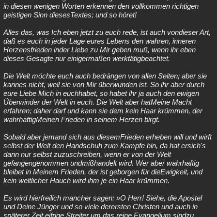
in diesen wenigen Worten erkennen den vollkommen richtigen
geistigen Sinn diesesTextes; und so höret!
Alles das, was Ich eben jetzt zu euch rede, ist auch vondieser Art,
daß es euch in jeder Lage eures Lebens den wahren, inneren
Herzensfrieden inder Liebe zu Mir geben muß, wenn ihr eben
dieses Gesagte nur einigermaßen werktätigbeachtet.
Die Welt möchte euch auch bedrängen von allen Seiten; aber sie
kannes nicht, weil sie von Mir überwunden ist. So ihr aber durch
eure Liebe Mich in euchhabet, so habet ihr ja auch den ewigen
Überwinder der Welt in euch. Die Welt aber hatMeine Macht
erfahren; daher darf und kann sie dem kein Haar krümmen, der
wahrhaftigMeinen Frieden in seinem Herzen birgt.
Sobald aber jemand sich aus diesemFrieden erheben will und wirft
selbst der Welt den Handschuh zum Kampfe hin, da hat ersich's
dann nur selbst zuzuschreiben, wenn er von der Welt
gefangengenommen undmißhandelt wird. Wer aber wahrhaftig
bleibet in Meinem Frieden, der ist geborgen für dieEwigkeit, und
kein weltlicher Hauch wird ihm je ein Haar krümmen.
Es wird hierfreilich mancher sagen: »O Herr! Siehe, die Apostel
und Deine Jünger und so viele derersten Christen und auch in
späterer Zeit eifrige Streiter um das reine Evangelium sindzu