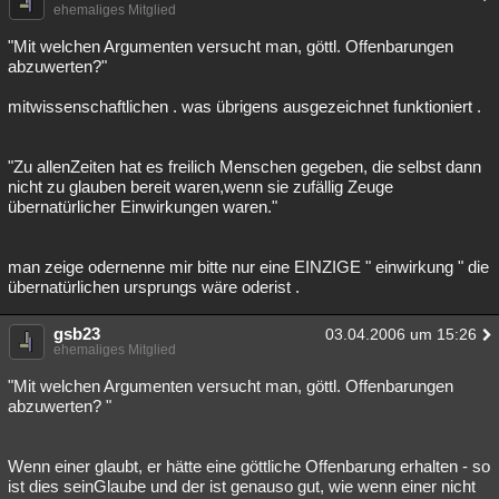
ehemaliges Mitglied
Besucht
Teilgenommen
Alle
Neue
Geschlossen
"Mit welchen Argumenten versucht man, göttl. Offenbarungen
abzuwerten?"
Lesenswert
Schlüsselwörter
mitwissenschaftlichen . was übrigens ausgezeichnet funktioniert .
"Zu allenZeiten hat es freilich Menschen gegeben, die selbst dann
nicht zu glauben bereit waren,wenn sie zufällig Zeuge
übernatürlicher Einwirkungen waren."
man zeige odernenne mir bitte nur eine EINZIGE " einwirkung " die
übernatürlichen ursprungs wäre oderist .
gsb23
03.04.2006 um 15:26
ehemaliges Mitglied
"Mit welchen Argumenten versucht man, göttl. Offenbarungen
abzuwerten? "
Wenn einer glaubt, er hätte eine göttliche Offenbarung erhalten - so
ist dies seinGlaube und der ist genauso gut, wie wenn einer nicht