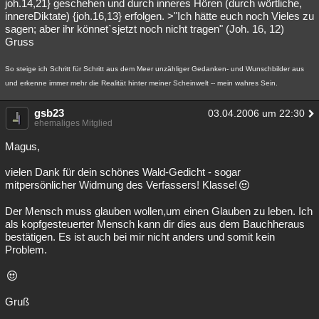
joh.14,21} geschehen und durch inneres Hören (durch wörtliche,
innereDiktate) {joh.16,13} erfolgen. >"Ich hätte euch noch Vieles zu
sagen; aber ihr könnet`sjetzt noch nicht tragen" (Joh. 16, 12)
Gruss
So steige ich Schritt für Schritt aus dem Meer unzähliger Gedanken- und Wunschbilder aus
und erkenne immer mehr die Realität hinter meiner Scheinwelt -- mein wahres Sein.
gsb23
03.04.2006 um 22:30
ehemaliges Mitglied
Magus,
vielen Dank für dein schönes Wald-Gedicht - sogar
mitpersönlicher Widmung des Verfassers! Klasse!
Der Mensch muss glauben wollen,um einen Glauben zu leben. Ich
als kopfgesteuerter Mensch kann dir dies aus dem Bauchheraus
bestätigen. Es ist auch bei mir nicht anders und somit kein
Problem.
Gruß