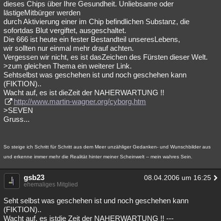
dieses Chips über Ihre Gesundheit. Unliebsame oder
lästigeMitbürger werden
durch Aktivierung einer im Chip befindlichen Substanz, die
sofortdas Blut vergiftet, ausgeschaltet.
Die 666 ist heute ein fester Bestandteil unseresLebens,
wir sollten nur einmal mehr drauf achten.
Vergessen wir nicht, es ist dasZeichen des Fürsten dieser Welt.
>zum gleichen Thema ein weiterer Link.
Sehtselbst was geschehen ist und noch geschehen kann
(FIKTION)..
Wacht auf, es ist dieZeit der NAHERWARTUNG !!
http://www.martin-wagner.org/cyborg.htm
>SEVEN
Gruss...
So steige ich Schritt für Schritt aus dem Meer unzähliger Gedanken- und Wunschbilder aus
und erkenne immer mehr die Realität hinter meiner Scheinwelt -- mein wahres Sein.
gsb23
08.04.2006 um 16:25
ehemaliges Mitglied
Seht selbst was geschehen ist und noch geschehen kann
(FIKTION)..
Wacht auf, es istdie Zeit der NAHERWARTUNG !! ---