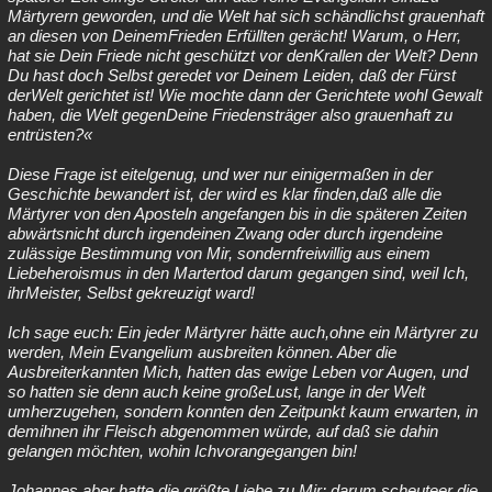
Märtyrern geworden, und die Welt hat sich schändlichst grauenhaft
an diesen von DeinemFrieden Erfüllten gerächt! Warum, o Herr,
hat sie Dein Friede nicht geschützt vor denKrallen der Welt? Denn
Du hast doch Selbst geredet vor Deinem Leiden, daß der Fürst
derWelt gerichtet ist! Wie mochte dann der Gerichtete wohl Gewalt
haben, die Welt gegenDeine Friedensträger also grauenhaft zu
entrüsten?«
Diese Frage ist eitelgenug, und wer nur einigermaßen in der
Geschichte bewandert ist, der wird es klar finden,daß alle die
Märtyrer von den Aposteln angefangen bis in die späteren Zeiten
abwärtsnicht durch irgendeinen Zwang oder durch irgendeine
zulässige Bestimmung von Mir, sondernfreiwillig aus einem
Liebeheroismus in den Martertod darum gegangen sind, weil Ich,
ihrMeister, Selbst gekreuzigt ward!
Ich sage euch: Ein jeder Märtyrer hätte auch,ohne ein Märtyrer zu
werden, Mein Evangelium ausbreiten können. Aber die
Ausbreiterkannten Mich, hatten das ewige Leben vor Augen, und
so hatten sie denn auch keine großeLust, lange in der Welt
umherzugehen, sondern konnten den Zeitpunkt kaum erwarten, in
demihnen ihr Fleisch abgenommen würde, auf daß sie dahin
gelangen möchten, wohin Ichvorangegangen bin!
Johannes aber hatte die größte Liebe zu Mir; darum scheuteer die