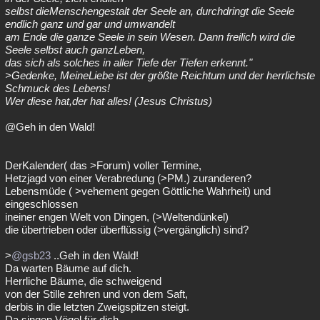
selbst dieMenschengestalt der Seele an, durchdringt die Seele
endlich ganz und gar und umwandelt
am Ende die ganze Seele in sein Wesen. Dann freilich wird die
Seele selbst auch ganzLeben,
das sich als solches in aller Tiefe der Tiefen erkennt."
>Gedenke, MeineLiebe ist der größte Reichtum und der herrlichste
Schmuck des Lebens!
Wer diese hat,der hat alles! (Jesus Christus)
@Geh in den Wald!
DerKalender( das >Forum) voller Termine,
Hetzjagd von einer Verabredung (>PM.) zuranderen?
Lebensmüde ( >vehement gegen Göttliche Wahrheit) und
eingeschlossen
ineiner engen Welt von Dingen, (>Weltendünkel)
die übertrieben oder überflüssig (>vergänglich) sind?
>
@gsb23
..Geh in den Wald!
Da warten Bäume auf dich.
Herrliche Bäume, die schweigend
von der Stille zehren und von dem Saft,
derbis in die letzten Zweigspitzen steigt.
Da singen Vögel für dich.