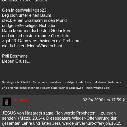
Geh in denWald!>gsb23
Leg dich unter einen Baum,
steck einen Grashalm in den Mund
undgenieße seliges Nichtstun.
Dann kommen die besten Gedanken
und die schönstenTräume über dich.
>gsb23..Dann verschwinden die Probleme,
die du hinter deinenWänden hast.
Phil Bosmans
Lieben Gruss...
So steige ich Schritt für Schritt aus dem Meer unzähliger Gedanken- und Wunschbilder aus
und erkenne immer mehr die Realität hinter meiner Scheinwelt -- mein wahres Sein.
magus
03.04.2006 um 17:59
JESUS von Nazareth sagte: "Ich werde Propheten ... zu euch
senden" (Matth. 23,34). Diesespätere Wieder-Offenbarung der
gesamten Lehre und Taten Jesu werde unverhüllt-offen{joh.16,25 |