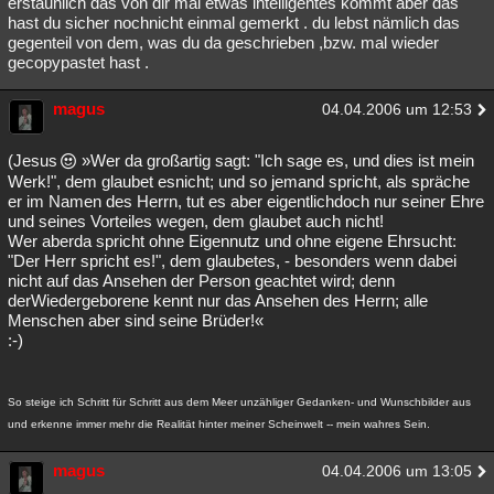
erstaunlich das von dir mal etwas intelligentes kommt aber das
hast du sicher nochnicht einmal gemerkt . du lebst nämlich das
gegenteil von dem, was du da geschrieben ,bzw. mal wieder
gecopypastet hast .
magus
04.04.2006 um 12:53
(Jesus
»Wer da großartig sagt: "Ich sage es, und dies ist mein
Werk!", dem glaubet esnicht; und so jemand spricht, als spräche
er im Namen des Herrn, tut es aber eigentlichdoch nur seiner Ehre
und seines Vorteiles wegen, dem glaubet auch nicht!
Wer aberda spricht ohne Eigennutz und ohne eigene Ehrsucht:
"Der Herr spricht es!", dem glaubetes, - besonders wenn dabei
nicht auf das Ansehen der Person geachtet wird; denn
derWiedergeborene kennt nur das Ansehen des Herrn; alle
Menschen aber sind seine Brüder!«
:-)
So steige ich Schritt für Schritt aus dem Meer unzähliger Gedanken- und Wunschbilder aus
und erkenne immer mehr die Realität hinter meiner Scheinwelt -- mein wahres Sein.
magus
04.04.2006 um 13:05