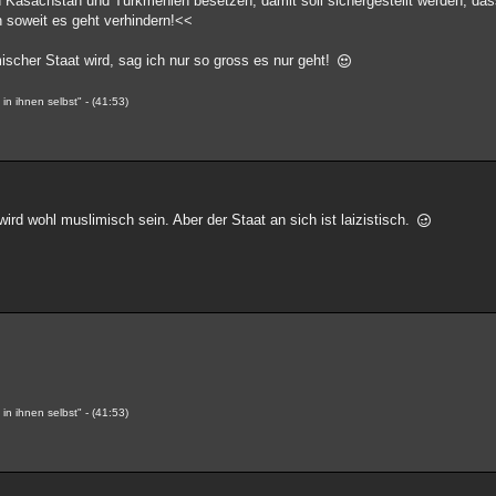
Kasachstan und Turkmenien besetzen, damit soll sichergestellt werden, das
h soweit es geht verhindern!<<
scher Staat wird, sag ich nur so gross es nur geht!
n ihnen selbst" - (41:53)
ird wohl muslimisch sein. Aber der Staat an sich ist laizistisch.
n ihnen selbst" - (41:53)