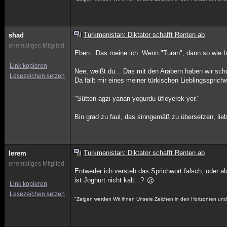
Turkmenistan: Diktator schafft Renten ab
shad
ehemaliges Mitglied
Eben.. Das meine ich. Wenn "Turan", dann so wie b
Link kopieren
Nee, weißt du... Das mit den Arabern haben wir scho
Lesezeichen setzen
Da fällt mir eines meiner türkischen Lieblingssprichw
"Sütten agzi yanan yogurdu üfleyerek yer."
Bin grad zu faul, das sinngemäß zu übersetzen, li
Turkmenistan: Diktator schafft Renten ab
lerem
ehemaliges Mitglied
Entweder ich versteh das Sprichwort falsch, oder a
ist Joghurt nicht kalt...?
Link kopieren
Lesezeichen setzen
"Zeigen werden Wir ihnen Unsere Zeichen in den Horizonten und i