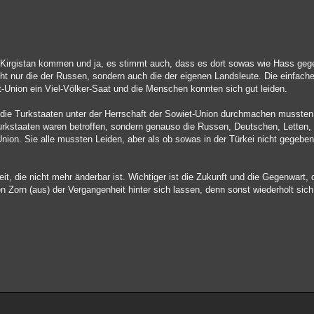
 Kirgistan kommen und ja, es stimmt auch, dass es dort sowas wie Hass geg
icht nur die der Russen, sondern auch die der eigenen Landsleute. Die einfa
t-Union ein Viel-Völker-Saat und die Menschen konnten sich gut leiden.
 die Turkstaaten unter der Herrschaft der Sowiet-Union durchmachen mussten
Turkstaaten waren betroffen, sondern genauso die Russen, Deutschen, Letten, 
ion. Sie alle mussten Leiden, aber als ob sowas in der Türkei nicht gegeben 
it, die nicht mehr änderbar ist. Wichtiger ist die Zukunft und die Gegenwart
n Zorn (aus) der Vergangenheit hinter sich lassen, denn sonst wiederholt sic