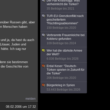
Der Fall Khashoggi: Was
verheimlicht die Türkei?
35 Beiträge bis 2021
TUR-EU-Grenzkonflikt nach
gescheitertem
enüber Russen gibt, aber
"Flüchtlingsabkommen"
chen Menschen haben
150 Beiträge bis 2020
Verbrannte Frauenleiche bei
Koblenz gefunden
 und ja, da hast du auch
109 Beiträge bis 2024
Litauer, Juden und
hätte. Ich sag nur
Wer hat die stärkste Armee
der Welt?
6.036 Beiträge bis 2026
, denn sie bestimmen
Erdal Keser: "Deutsch-
h die Geschichte von
Türken spielen in Zukunft für
die Türkei"
206 Beiträge bis 2020
Bürgerkrieg in Syrien
53.443 Beiträge bis 2026
melden
08.02.2006 um 17:32