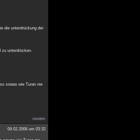
ie die unterdrückung der
d zu unterdrücken.
ass sowas wie Turan nie
melden
09.02.2006 um 03:32