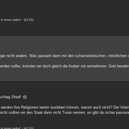
n ihnen selbst" - (41:53)
ar nicht anders. Was passiert dann mit den schamanistischen, christlichen 
erden sollte, könnten wir doch gleich die Araber mit reinnehmen. Gott bewahr
rschlag Shad!
e werden ihre Religionen weiter ausleben können, warum auch nicht? Der Isla
leicht sollten wir den Staat dann nicht Turan nennen, es gibt da sicher pass
n ihnen selbst" - (41:53)