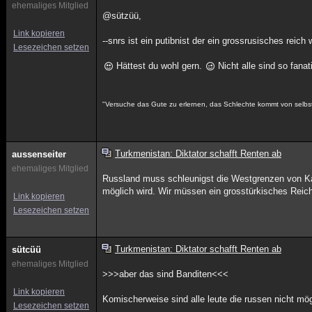
ehemaliges Mitglied
@sützüü,
Link kopieren
--snrs ist ein putibnist der ein grossrusisches reich
Lesezeichen setzen
Hättest du wohl gern.
Nicht alle sind so fanat
"Versuche das Gute zu erlernen, das Schlechte kommt von selbst
Turkmenistan: Diktator schafft Renten ab
aussenseiter
ehemaliges Mitglied
Russland muss schleunigst die Westgrenzen von Ka
möglich wird. Wir müssen ein grosstürkisches Reich
Link kopieren
Lesezeichen setzen
Turkmenistan: Diktator schafft Renten ab
sütcüü
ehemaliges Mitglied
>>>aber das sind Banditen<<<
Link kopieren
Komischerweise sind alle leute die russen nicht mö
Lesezeichen setzen