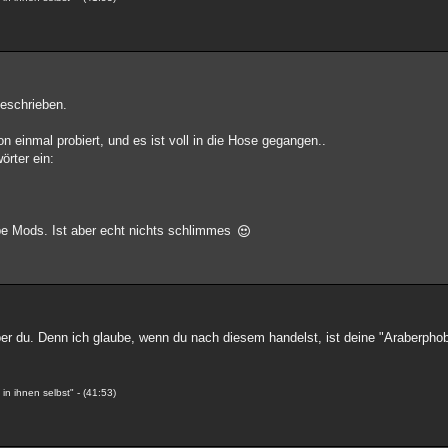
eschrieben.
n einmal probiert, und es ist voll in die Hose gegangen..
örter ein:
ebe Mods. Ist aber echt nichts schlimmes
ber du. Denn ich glaube, wenn du nach diesem handelst, ist deine "Araberphob
n ihnen selbst" - (41:53)