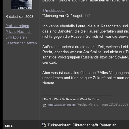
bezogen, welche auch den Tatsachen entsprechen.
@mekkacola
:
"Meinung-vor-Ort" sagst du?
dabei seit 2003
Profil anzeigen
Ich kenne ebenfalls Leute, die aus Kasachstan und
das sind Banditen, die die Häuser überfallen und n
Private Nachricht
nichts gegen die Russen. Schließlich war die Sowie
Link kopieren
Lesezeichen setzen
Außerdem sprichst du die ganze Zeit, welches Leid
Recht, aber das war zur Ära Stalins und nicht nur 
sonstige Volksgruppen Russlands bzw. der Sowiet-Un
Genozid.
Aber was ist das alles überhaupt? Alles Vergangenhe
unser Leben und für eine gute Zukunft sollte man de
Neuem.
________________________________________
I Do Not Want To Believe - I Want To Know
(Archiv-Version vom 13.08.2006)
http://www.cineps.de
Turkmenistan: Diktator schafft Renten ab
snrs