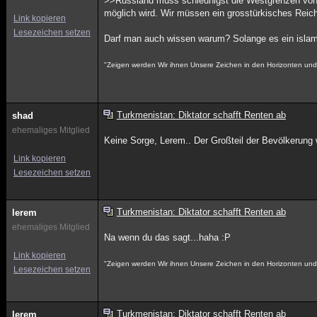
>>Russland muss schleunigst die Westgrenzen von 
möglich wird. Wir müssen ein grosstürkisches Reic
Link kopieren
Lesezeichen setzen
Darf man auch wissen warum? Solange es ein islami
"Zeigen werden Wir ihnen Unsere Zeichen in den Horizonten und i
Turkmenistan: Diktator schafft Renten ab
shad
ehemaliges Mitglied
Keine Sorge, Lerem.. Der Großteil der Bevölkerung w
Link kopieren
Lesezeichen setzen
Turkmenistan: Diktator schafft Renten ab
lerem
ehemaliges Mitglied
Na wenn du das sagt...haha :P
Link kopieren
"Zeigen werden Wir ihnen Unsere Zeichen in den Horizonten und i
Lesezeichen setzen
Turkmenistan: Diktator schafft Renten ab
lerem