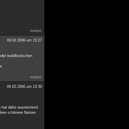
melden
09.02.2006 um 23:27
oder buddhistischen
e.
melden
09.02.2006 um 23:30
m hat dafür ausreichend
endere schönere Namen.