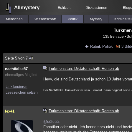
Allmystery
Echtzeit
Diskussionen
Blogs
Menschen
Wissenschaft
Politik
Mystery
Kriminalfäl
Turkmeni
135 Beiträge
▪ Sc
Rubrik Politik
3 Bild
Seite 5 von 7
Turkmenistan: Diktator schafft Renten ab
nachtfalke57
ehemaliges Mitglied
Heyy, die sind Deutschland ja schon 10 Jahre vorra
Link kopieren
Der Nachtfalke. Dunkelheit ist sein Element, dann beginnt seine J
Lesezeichen setzen
Turkmenistan: Diktator schafft Renten ab
lex41
@sütcüü
:
Fanatiker oder nicht. Ich kenne snrs nicht und bezi