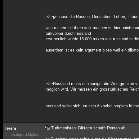
>>>genauso die Russen, Deutschen, Letten, Litaue
was russen mit ihren volk machen ist hier unintresa
turkvölker durch russland
erst neulich wurde 15 000 turken aus russland in di
auserdem ist es kein argument bloss weil ein dikato
>>>Russland muss schleunigst die Westgrenzen von
möglich wird. Wir müssen ein grosstürkisches Reic
russland sollte sich um sein Alkhohol proplem küme
Turkmenistan: Diktator schafft Renten ab
lerem
ehemaliges Mitglied