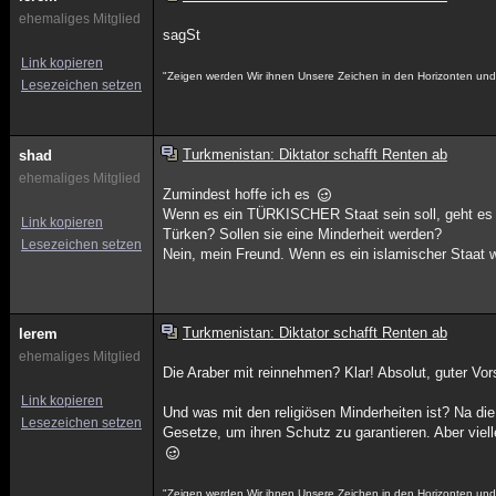
ehemaliges Mitglied
sagSt
Link kopieren
"Zeigen werden Wir ihnen Unsere Zeichen in den Horizonten und i
Lesezeichen setzen
Turkmenistan: Diktator schafft Renten ab
shad
ehemaliges Mitglied
Zumindest hoffe ich es
Wenn es ein TÜRKISCHER Staat sein soll, geht es g
Link kopieren
Türken? Sollen sie eine Minderheit werden?
Lesezeichen setzen
Nein, mein Freund. Wenn es ein islamischer Staat w
Turkmenistan: Diktator schafft Renten ab
lerem
ehemaliges Mitglied
Die Araber mit reinnehmen? Klar! Absolut, guter Vo
Link kopieren
Und was mit den religiösen Minderheiten ist? Na di
Lesezeichen setzen
Gesetze, um ihren Schutz zu garantieren. Aber viel
"Zeigen werden Wir ihnen Unsere Zeichen in den Horizonten und i