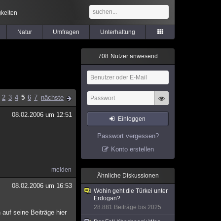
keiten
Natur
Umfragen
Unterhaltung
7
0
8
Nutzer anwesend
2
3
4
5
6
7
nächste
08.02.2006 um 12:51
Einloggen
Passwort vergessen?
Konto erstellen
melden
Ähnliche Diskussionen
08.02.2006 um 16:53
Wohin geht die Türkei unter
Erdogan?
28.881 Beiträge bis 2025
 auf seine Beiträge hier