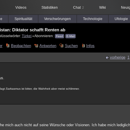
Videos
Statistiken
Chat
Wiki
Neuig
2
le
Spiritualität
Verschwörungen
Technologie
Ufologie
stan: Diktator schafft Renten ab
hlüsselwörter:
Türkei
▪ Abonnieren:
Feed
E-Mail
er
Beobachten
Antworten
Suchen
Infos
vorherige
1
us.
agt.Sarkasmus ist bitter, die Wahrheit aber meist schlimmer.
ehe mich auch nicht auf seine Wünsche oder Visionen. Ich habe mich lediglich