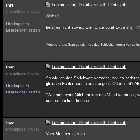
Turkmenistan: Diktator schafft Renten ab
snrs
ehemaliges Mitglied
@shad
,
Link kopieren
heist es nicht sowas, wie "Once burnt twice shy" ?
Lesezeichen setzen
"Versuche das Gute zu erlernen, das Schlechte kommt von selbst
Turkmenistan: Diktator schafft Renten ab
shad
ehemaliges Mitglied
So wie ich das Sprichwort verstehe, soll es bedeu
gleichen Fehler noch einmal begeht. Oder nicht? Al
Link kopieren
Lesezeichen setzen
"Wer sich beim Milch trinken den Mund verbrennt, 
oder so ähnlich, hehehe.
Turkmenistan: Diktator schafft Renten ab
shad
ehemaliges Mitglied
Vom Sinn her ja, snrs