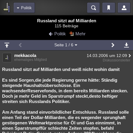
Politik
Bereiche
Russland sitzt auf Milliarden
115 Beiträge
Echtzeit
Diskussionen
Blogs
Videos
Statistiken
Politik
Mehr
Chat
Wiki
Neuigkeiten
2
Seite
1
/ 6
meine Rubriken
mekkacola
14.03.2006 um 12:09
Menschen
Wissenschaft
Politik
Mystery
Kriminalfälle
ehemaliges Mitglied
Diskussionsleiter
Spiritualität
Verschwörungen
Technologie
Ufologie
Russland sitzt auf Milliarden und weiß nicht wohin damit
Es sind Sorgen,die jede Regierung gerne hätte: Ständig
Natur
Umfragen
Unterhaltung
steigende Haushaltsüberschüsse. Ein
weitere Rubriken
wachsenderReservefonds, in dem bereits Milliarden stecken.
Doch je mehr Geld im Sparstrumpf steckt,desto heftiger
Philosophie
Träume
Orte
Esoterik
Literatur
streiten sich Russlands Politiker.
Astronomie
Helpdesk
Gruppen
Gaming
Filme
Am Anfang stand einvorbildlicher Entschluss. Russland solle
einen Teil der Dollar-Milliarden, die es wegender sprunghaft
Musik
Clash
Verbesserungen
Allmystery
English
gestiegenen Weltmarktpreise für Öl und Gas einnimmt, in
einen Sparstrumpffür schlechte Zeiten stopfen, befahl
Übersichten