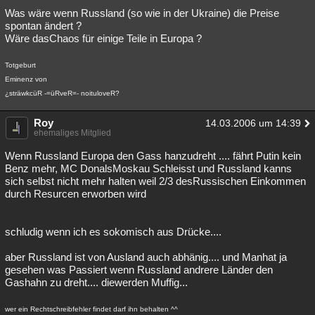
Was wäre wenn Russland (so wie in der Ukraine) die Preise
spontan ändert ?
Wäre dasChaos für einige Teile in Europa ?
Totgeburt
Eminenz von
¿sträwkcüR -=üRveR=- noituloveR?
Roy
14.03.2006 um 14:39
ehemaliges Mitglied
Wenn Russland Europa den Gass hanzudreht .... fährt Putin kein
Benz mehr, MC DonalsMoskau Schleisst und Russland kanns
sich selbst nicht mehr halten weil 2/3 desRussischen Einkommen
durch Resurcen erworben wird
schludig wenn ich es sokomisch aus Drücke....
aber Russland ist von Ausland auch abhänig.... und Manhat ja
gesehen was Passiert wenn Russland andrere Länder den
Gashahn zu dreht.... diewerden Muffig...
wer ein Rechtschreibfehler findet darf ihn behalten ^^