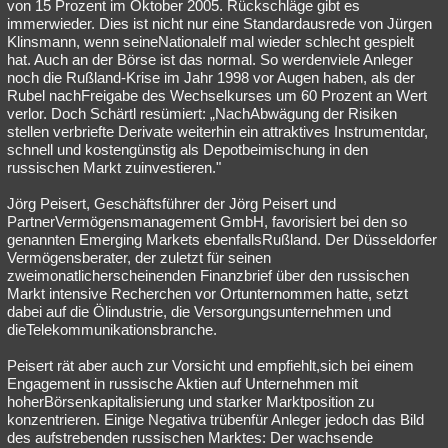
von 15 Prozent im Oktober 2005. Rückschläge gibt es
immerwieder. Dies ist nicht nur eine Standardausrede von Jürgen
Klinsmann, wenn seineNationalelf mal wieder schlecht gespielt
hat. Auch an der Börse ist das normal. So werdenviele Anleger
noch die Rußland-Krise im Jahr 1998 vor Augen haben, als der
Rubel nachFreigabe des Wechselkurses um 60 Prozent an Wert
verlor. Doch Schärtl resümiert: „NachAbwägung der Risiken
stellen verbriefte Derivate weiterhin ein attraktives Instrumentdar,
schnell und kostengünstig als Depotbeimischung in den
russischen Markt zuinvestieren."
Jörg Peisert, Geschäftsführer der Jörg Peisert und
PartnerVermögensmanagement GmbH, favorisiert bei den so
genannten Emerging Markets ebenfallsRußland. Der Düsseldorfer
Vermögensberater, der zuletzt für seinen
zweimonatlicherscheinenden Finanzbrief über den russischen
Markt intensive Recherchen vor Ortunternommen hatte, setzt
dabei auf die Ölindustrie, die Versorgungsunternehmen und
dieTelekommunikationsbranche.
Peisert rät aber auch zur Vorsicht und empfiehlt,sich bei einem
Engagement in russische Aktien auf Unternehmen mit
hoherBörsenkapitalisierung und starker Marktposition zu
konzentrieren. Einige Negativa trübenfür Anleger jedoch das Bild
des aufstrebenden russischen Marktes: Der wachsende