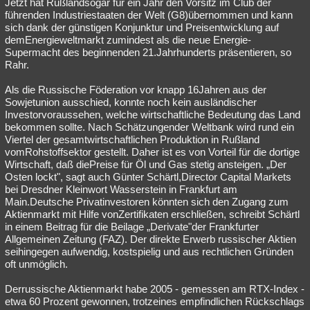
Jetzt hat Rußlandsogar für ein Jahr den Vorsitz im Club der
führenden Industriestaaten der Welt (G8)übernommen und kann
sich dank der günstigen Konjunktur und Preisentwicklung auf
demEnergieweltmarkt zumindest als die neue Energie-
Supermacht des beginnenden 21.Jahrhunderts präsentieren, so
Rahr.
Als die Russische Föderation vor knapp 16Jahren aus der
Sowjetunion ausschied, konnte noch kein ausländischer
Investorvoraussehen, welche wirtschaftliche Bedeutung das Land
bekommen sollte. Nach Schätzungender Weltbank wird rund ein
Viertel der gesamtwirtschaftlichen Produktion in Rußland
vomRohstoffsektor gestellt. Daher ist es von Vorteil für die dortige
Wirtschaft, daß diePreise für Öl und Gas stetig ansteigen. „Der
Osten lockt", sagt auch Günter Schärtl,Director Capital Markets
bei Dresdner Kleinwort Wasserstein in Frankfurt am
Main.Deutsche Privatinvestoren könnten sich den Zugang zum
Aktienmarkt mit Hilfe vonZertifikaten erschließen, schreibt Schärtl
in einem Beitrag für die Beilage „Derivate"der Frankfurter
Allgemeinen Zeitung (FAZ). Der direkte Erwerb russischer Aktien
seihingegen aufwendig, kostspielig und aus rechtlichen Gründen
oft unmöglich.
Derrussische Aktienmarkt habe 2005 - gemessen am RTX-Index -
etwa 60 Prozent gewonnen, trotzeines empfindlichen Rückschlags