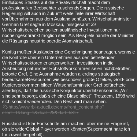
Einflußdes Staates auf die Privatwirtschaft macht dem
professionellen Beobachter zusehendsSorgen. Die russische
Regierung will auch in Zukunft weite Teile ihrer Wirtschaft
vorÜbernahmen aus dem Ausland schützen. Wirtschaftsminister
German Gref sagte in Moskau, ininsgesamt 39
Wirtschaftsbereichen sollten ausländische Investitionen nur
nocheingeschränkt möglich sein. Als Beispiele nannte der Minister
die Rüstungsindustrie oderdie Atomwirtschaft.
Künftig müßten Ausländer eine Genehmigung beantragen, wennsie
die Kontrolle über ein Unternehmen aus den betreffenden
Wirtschaftssektoren erlangenwollten. Investitionen in die
Ausbeutung natürlicher Rohstoffvorkommen seien nichtbetroffen,
betonte Gref. Eine Ausnahme würden allerdings strategisch
bedeutsameRessourcen wie besonders große Ölfelder, Gold- oder
Kupfervorkommen bilden.Wirtschaftsminister Gref befürchtete
allerdings, daß die russische Konjunktur überhitzenkönnte: „Wir
sind sehr besorgt, daß sich eine Blase bildet". Trotzdem, 1998 wird
sich sonicht wiederholen. Den Rest wird man sehen.
http://www.rbi-aktuell.de/cms/front_content.php?
client=1&lang=1&idcat=29&idart=5317
Russland ist klar Fortschritte am machen, aber meine Frage ist,
ob sie widerGlobal-Player werden könnten(Supermacht halte ich
für zuweit hergeholt).