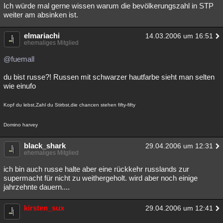
Ich würde mal gerne wissen warum die bevölkerungszahl in STP
weiter am absinken ist.
elmariachi
14.03.2006 um 16:51
ehemaliges Mitglied
@fuemall
du bist russe?! Russen mit schwarzer hautfarbe sieht man selten
wie einufo
Kopf du lebst,Zahl du Stirbst,die chancen stehen fifty-fifty
Domino harvey
black_shark
29.04.2006 um 12:31
ehemaliges Mitglied
ich bin auch russe halte aber eine rückkehr russlands zur
supermacht für nicht zu weithergeholt. wird aber noch einige
jahrzehnte dauern....
kirsten_sux
29.04.2006 um 12:41