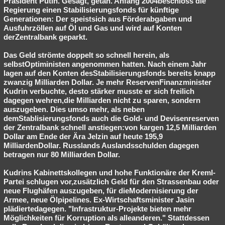
Präsident Putin. Gesagt, getan. Anfang 2004beschloss die
Regierung einen Stabilisierungsfonds für künftige
Besucht
Teilgenommen
Alle
Neue
Geschlossen
Generationen: Der speistsich aus Förderabgaben und
Ausfuhrzöllen auf Öl und Gas und wird auf Konten
Lesenswert
Schlüsselwörter
derZentralbank geparkt.
Das Geld strömte doppelt so schnell herein, als
selbstOptiministen angenommen hatten. Nach einem Jahr
lagen auf den Konten desStabilisierungsfonds bereits knapp
zwanzig Milliarden Dollar. Je mehr ReservenFinanzminister
Kudrin verbuchte, desto stärker musste er sich freilich
dagegen wehren,die Milliarden nicht zu sparen, sondern
auszugeben. Dies umso mehr, als neben
demStablisierungsfonds auch die Gold- und Devisenreserven
der Zentralbank schnell anstiegen:von kargen 12,5 Milliarden
Dollar am Ende der Ära Jelzin auf heute 195,9
MilliardenDollar. Russlands Auslandsschulden dagegen
betragen nur 80 Milliarden Dollar.
Kudrins Kabinettskollegen und hohe Funktionäre der Kreml-
Partei schlugen vor,zusätzlich Geld für den Strassenbau oder
neue Flughäfen auszugeben, für dieModernisierung der
Armee, neue Ölpipelines. Ex-Wirtschaftsminister Jasin
plädiertedagegen. "Infrastruktur-Projekte bieten mehr
Möglichkeiten für Korruption als alleanderen." Stattdessen