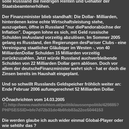
solle Russland die niedrigen Renten und Gehälter der
Staatsbeamtenerhöhen.
Der Finanzminister blieb standhaft: Die Dollar- Milliarden,
hinterdenen keine echte Wirtschaftsleistung stehe,
auszugeben, öffne in Russland "nur diePandorabüchse der
Inflation". Dagegen lohne es sich, mit Geld russische
Schulden imAusland vorzeitig abzulösen. Im Sommer 2005
gelang es Russland, den Regierungen desPariser Clubs - eine
Vereinigung staatlicher Gläubiger im Westen -, von 40
MilliardenDollar Schulden 15 Milliarden vorzeitig
zurückzuzahlen. Jetzt würde Russland auchverbleibende
Schulden von 22 Milliarden Dollar gern ablösen. Doch vor
allem der deutscheFinanzminister wehrt sich - hat er doch die
Zinsen bereits im Haushalt eingeplant.
Und so schwillt Russlands Geldspeicher fröhlich weiter an:
Ende Februar 2006 aufumgerechnet 52 Milliarden Dollar.
OÖnachrichten vom 14.03.2005
http://www.nachrichten.at/politik/aussenpolitik/429885?
PHPSESSID=bfe7d72b31de4b6fcb83a22ce5044153
Die werden glaube ich auch wider einmal Global-Player oder
wie sehtihr das ?