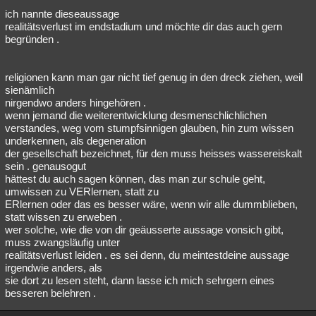
ich nannte dieseaussage
Besucht
Teilgenommen
Alle
Neue
Geschlossen
realitätsverlust im endstadium und möchte dir das auch gern
begründen .
Lesenswert
Schlüsselwörter
religionen kann man gar nicht tief genug in den dreck ziehen, weil
sienämlich
nirgendwo anders hingehören .
wenn jemand die weiterentwicklung desmenschlichlichen
verstandes, weg vom stumpfsinnigen glauben, hin zum wissen
underkennen, als degeneration
der gesellschaft bezeichnet, für den muss heisses wassereiskalt
sein . genausogut
hättest du auch sagen können, das man zur schule geht,
umwissen zu VERlernen, statt zu
ERlernen oder das es besser wäre, wenn wir alle dummblieben,
statt wissen zu erweben .
wer solche, wie die von dir geäusserte aussage vonsich gibt,
muss zwangsläufig unter
realitätsverlust leiden . es sei denn, du meintestdeine aussage
irgendwie anders, als
sie dort zu lesen steht, dann lasse ich mich sehrgern eines
besseren belehren .