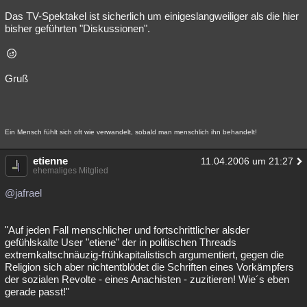
Das TV-Spektakel ist sicherlich um einigeslangweiliger als die hier
bisher geführten "Diskussionen".
Gruß
Ein Mensch fühlt sich oft wie verwandelt, sobald man menschlich ihn behandelt!
etienne
11.04.2006 um 21:27
ehemaliges Mitglied
@jafrael
"Auf jeden Fall menschlicher und fortschrittlicher alsder
gefühlskalte User "etiene" der in politischen Threads
extremkaltschnäuzig-frühkapitalistisch argumentiert, gegen die
Religion sich aber nichtentblödet die Schriften eines Vorkämpfers
der sozialen Revolte - eines Anachisten - zuzitieren! Wie´s eben
gerade passt!"