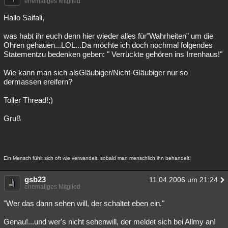
ehemaliges Mitglied
Hallo Saifali,
was habt ihr euch denn hier wieder alles für"Wahrheiten" um die
Ohren gehauen...LOL...Da möchte ich doch nochmal folgendes
Statementzu bedenken geben: " Verrückte gehören ins Irrenhaus!"
Wie kann man sich alsGläubiger/Nicht-Gläubiger nur so
dermassen ereifern?
Toller Thread!;)
Gruß
Ein Mensch fühlt sich oft wie verwandelt, sobald man menschlich ihn behandelt!
gsb23
11.04.2006 um 21:24
ehemaliges Mitglied
"Wer das dann sehen will, der schaltet eben ein."
Genau!...und wer's nicht sehenwill, der meldet sich bei Allmy an!