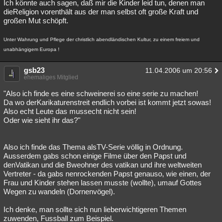
Ich könnte auch sagen, daß mir die Kinder leid tun, denen man
dieReligion vorenthält aus der man selbst oft große Kraft und
großen Mut schöpft.
Unter Wahrung und Pflege der christlich abendländischen Kultur, zu einem freiem und
unabhängigem Europa !
gsb23
11.04.2006 um 20:56
ehemaliges Mitglied
"Also ich finde es eine schweinerei so eine serie zu machen!
Da wo derKarikaturenstreit endlich vorbei ist kommt jetzt sowas!
Also echt Leute das mussecht nicht sein!
Oder wie sieht ihr das?"
Also ich finde das Thema alsTV-Serie völlig in Ordnung.
Ausserdem gabs schon einige Filme über den Papst und
denVatikan und die Bweohner des vatikan und ihre weltweiten
Vertreter - da gabs nenrockenden Papst genauso, wie einen, der
Frau und Kinder stehen lassen musste (wollte), umauf Gottes
Wegen zu wandeln (Dornenvögel).
Ich denke, man sollte sich nun lieberwichtigeren Themen
zuwenden, Fussball zum Beispiel.