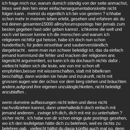
ich frage mich nur, warum dumich ständig von der seite anmachst,
bloss weil dein hirn einer einfachenargumentationskette nicht
folgen kann . meinst du eigentlich ich bin von gestern ? ichhabe
schon mehr in meinem leben erlebt, gesehen und erfahren als du
mit deinen gesamten15000 allmyforumspostings hier jemals zum
besten gegeben hast oder geben kannst . ichkenne die welt und
noch viel besser kenne ich die menschen und warum ich
religionen nichtfür gut heisse, habe ich doch nun schon
hundertfach, für jeden einsehbar und sauberverständlich
dargebracht . wenn man nun schwer beleidigt ist, das da einfach
jemand kommtund die fehler und macken der religionen ans
tageslicht argumentiert, so kann ich da dochauch nichts dafür .
vielleicht hätten sich die leute, wie von mir schon oft
empfohlen,besser mit wissenschaften, statt mit bibelkram
beschäftigt, dann würden sie heute und inzukunft, nicht mit
grossen augen wie der ochse vor dem berg stehen und bräuchten
andere,aufgrund ihre eigenen unzulänglichkeiten, nicht beleidigt
anzublaffen .
wenn dumeine auffassungen nicht teilen und diese nicht
nachvollziehen kannst, dann unterhaltedich doch einfach mit
jemand anderem . zwinge ich dich, dich mit mir zu unterhalten ?
sicher nicht . ich habe von dir schon einige gute postings gesehen,
wo ich den teufelgetan hätte dich zu belehren, weil es nichts zu
belehren gab . vielleicht hältst du dasja künftig auch mal so, denn