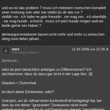
und wo ist das problem ? muss ich miteinem menschen komplett
einer meinung sein oder wie stellst du dir das vor ?
stelldir vor : ich habe ne gute freundin . sie mag sex . ich ebenfalls
. sie mag hunde . ichnicht . muss ich jetzt hunde mögen weil wir
beide gerne sex haben ?
deineargumentationen lassen echt mehr und mehr zu wünschen
übrig mein lieber jafrael .
snrs
11.04.2006 um 21:35
ehemaliges Mitglied
@etienne
,
wilst du jetzt tatsächlich anfangen zu Differenzieren? Ich
dachteimmer, dass du dazu gar nicht in der Lage bist.
Glauben = Dummheit
Ist doch deine Denkweise, oder?
Und jetzt, wo dir Jafrael einen konkretenFall breitgelegt hat, bei
dem du mit deiner "ignoranten" Denkweise nicht mehr
weiterkommst, weichst du auf Einmal von deinem "geradelinigen