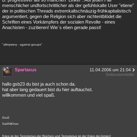
menschlicher undfortschrittlicher als der gefühlskalte User "etiene"
der in politischen Threads extremkaltschnäuzig-frühkapitalistisch
argumentiert, gegen die Religion sich aber nichtentblödet die
Schriften eines Vorkämpfers der sozialen Revolte - eines
Anachisten - zuzitieren! Wie´s eben gerade passt!
"allmystery - against groups"
Spartacus
11.04.2006 um 21:04
Diskussionsleiter
hallo gsb23 du bist ja auch schon da.
hat aber lang gedauert bist du hier auftauchst.
willkommen und viel spaß.
Gruß
SaifAliKhan
Krieg ist der Terrorismus der Reichen und Terrorismus ist der Krieg der Armen!