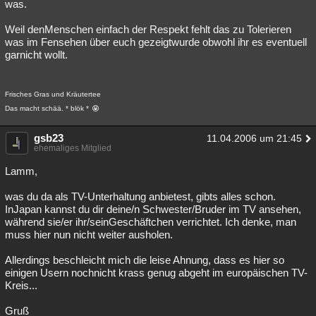
was.
Weil denMenschen einfach der Respekt fehlt das zu Tolerieren
was im Fensehen über euch gezeigtwurde obwohl ihr es eventuell
garnicht wollt.
Frisches Gras und Kräutertee
Das macht schää. * blök *
gsb23
11.04.2006 um 21:45
ehemaliges Mitglied
Lamm,
was du da als TV-Unterhaltung anbietest, gibts alles schon.
InJapan kannst du dir deine/n Schwester/Bruder im TV ansehen,
während sie/er ihr/seinGeschäftchen verrichtet. Ich denke, man
muss hier nun nicht weiter ausholen.
Allerdings beschleicht mich die leise Ahnung, dass es hier so
einigen Usern nochnicht krass genug abgeht im europäischen TV-
Kreis...
Gruß