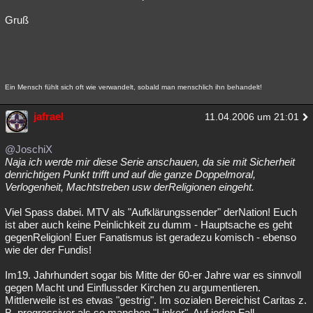
Gruß
Ein Mensch fühlt sich oft wie verwandelt, sobald man menschlich ihn behandelt!
jafrael
11.04.2006 um 21:01
@JoschiX
Naja ich werde mir diese Serie anschauen, da sie mit Sicherheit
denrichtigen Punkt trifft und auf die ganze Doppelmoral,
Verlogenheit, Machtstreben usw derReligionen eingeht.
Viel Spass dabei. MTV als "Aufklärungssender" derNation! Euch
ist aber auch keine Peinlichkeit zu dumm - Hauptsache es geht
gegenReligion! Euer Fanatismus ist geradezu komisch - ebenso
wie der der Fundis!
Im19. Jahrhundert sogar bis Mitte der 60-er Jahre war es sinnvoll
gegen Macht und Einflussder Kirchen zu argumentieren.
Mittlerweile ist es etwas "gestrig". Im sozialen Bereichist Caritas z.
B. progressiver als so manchen "Linker". Auf jeden Fall