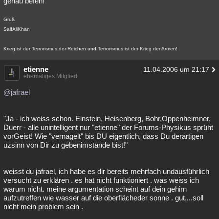
genau befen!
Gruß
SaifAliKhan
Krieg ist der Terrorismus der Reichen und Terrorismus ist der Krieg der Armen!
etienne
11.04.2006 um 21:17
ehemaliges Mitglied
@jafrael
"Ja - ich weiss schon. Einstein, Heisenberg, Bohr,Oppenheimner,
Duerr - alle unintelligent nur "etienne" der Forums-Physikus sprüht
vorGeist! Wie "vernagelt" bis DU eigentlich, dass Du derartigen
uzsinn von Dir zu gebenimstande bist!"
weisst du jafrael, ich habe es dir bereits mehrfach undausführlich
versucht zu erklären . es hat nicht funktioniert . was weiss ich
warum nicht. meine argumentation scheint auf dein gehirn
aufzutreffen wie wasser auf die oberflächeder sonne . gut,...soll
nicht mein problem sein .