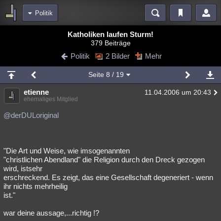
Politik
Bereiche
Katholiken laufen Sturm!
379 Beiträge
Echtzeit
Diskussionen
Blogs
Videos
Statistiken
Politik
2 Bilder
Mehr
Chat
Wiki
Neuigkeiten
Seite
8
/ 19
meine Rubriken
etienne
11.04.2006 um 20:43
Menschen
Wissenschaft
Politik
Mystery
Kriminalfälle
ehemaliges Mitglied
Spiritualität
Verschwörungen
Technologie
Ufologie
@derDULoriginal
Natur
Umfragen
Unterhaltung
weitere Rubriken
"Die Art und Weise, wie imsogenannten
"christlichen Abendland" die Religion durch den Dreck gezogen
Philosophie
Träume
Orte
Esoterik
Literatur
wird, istsehr
erschreckend. Es zeigt, das eine Gesellschaft degeneriert - wenn
Astronomie
Helpdesk
Gruppen
Gaming
Filme
ihr nichts mehrheilig
ist."
Musik
Clash
Verbesserungen
Allmystery
English
war deine aussage,...richtig !?
Übersichten