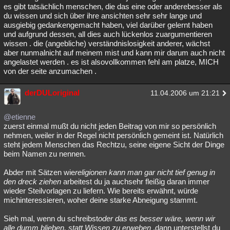
es gibt tatsächlich menschen, die das eine oder anderebesser als
du wissen und sich über ihre ansichten sehr sehr lange und
ausgiebig gedankengemacht haben, viel darüber gelernt haben
und aufgrund dessen, all dies auch lückenlos zuargumentieren
wissen . die (angebliche) verständnislosigkeit anderer, wächst
aber nunmalnicht auf meinem mist und kann mir darum auch nicht
angelastet werden . es ist alsovollkommen fehl am platze, MICH
von der seite anzumachen .
derDULoriginal
11.04.2006 um 21:21
@etienne
zuerst einmal mußt du nicht jeden Beitrag von mir so persönlich
nehmen, weiler in der Regel nicht persönlich gemeint ist. Natürlich
steht jedem Menschen das Rechtzu, seine eigene Sicht der Dinge
beim Namen zu nennen.
Abder mit Sätzen wie
religionen kann man gar nicht tief genug in
den dreck ziehen
arbeitest du ja auchsehr fleißig daran immer
wieder Steilvorlagen zu liefern. Wie bereits erwähnt, würde
michinteressieren, woher deine starke Abneigung stammt.
Sieh mal, wenn du schreibst
oder das es besser wäre, wenn wir
alle dumm blieben, statt Wissen zu erweben
,dann unterstellst du