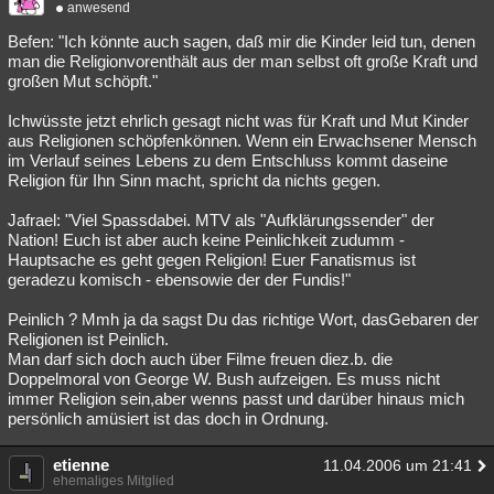
anwesend
Befen: "Ich könnte auch sagen, daß mir die Kinder leid tun, denen
man die Religionvorenthält aus der man selbst oft große Kraft und
großen Mut schöpft."
Ichwüsste jetzt ehrlich gesagt nicht was für Kraft und Mut Kinder
aus Religionen schöpfenkönnen. Wenn ein Erwachsener Mensch
im Verlauf seines Lebens zu dem Entschluss kommt daseine
Religion für Ihn Sinn macht, spricht da nichts gegen.
Jafrael: "Viel Spassdabei. MTV als "Aufklärungssender" der
Nation! Euch ist aber auch keine Peinlichkeit zudumm -
Hauptsache es geht gegen Religion! Euer Fanatismus ist
geradezu komisch - ebensowie der der Fundis!"
Peinlich ? Mmh ja da sagst Du das richtige Wort, dasGebaren der
Religionen ist Peinlich.
Man darf sich doch auch über Filme freuen diez.b. die
Doppelmoral von George W. Bush aufzeigen. Es muss nicht
immer Religion sein,aber wenns passt und darüber hinaus mich
persönlich amüsiert ist das doch in Ordnung.
etienne
11.04.2006 um 21:41
ehemaliges Mitglied