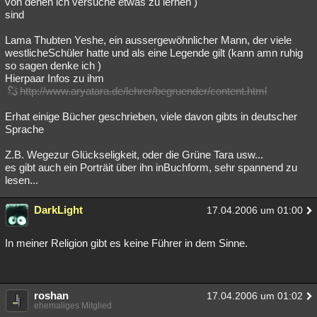
von denen ich versuche etwas zu lernen )
sind
Lama Thubten Yeshe, ein aussergewöhnlicher Mann, der viele
westlicheSchüler hatte und als eine Legende gilt (kann amn ruhig
so sagen denke ich )
Hierpaar Infos zu ihm
http://www.aryatara.de/lehrer/begruender/content.html
Erhat einige Bücher geschrieben, viele davon gibts in deutscher
Sprache
Z.B. Wegezur Glückseligkeit, oder die Grüne Tara usw...
es gibt auch ein Porträit über ihn inBuchform, sehr spannend zu
lesen...
DarkLight
17.04.2006 um 01:00
In meiner Religion gibt es keine Führer in dem Sinne.
roshan
17.04.2006 um 01:02
ehemaliges Mitglied