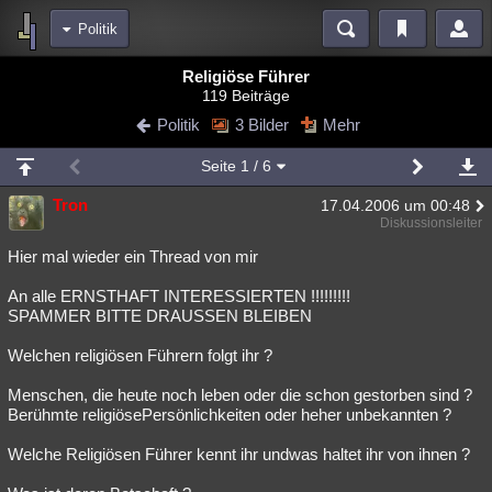
Politik
Bereiche
Religiöse Führer
119 Beiträge
Echtzeit
Diskussionen
Blogs
Videos
Statistiken
Politik
3 Bilder
Mehr
Chat
Wiki
Neuigkeiten
2
Seite
1
/ 6
meine Rubriken
Tron
17.04.2006 um 00:48
Menschen
Wissenschaft
Politik
Mystery
Kriminalfälle
Diskussionsleiter
Spiritualität
Verschwörungen
Technologie
Ufologie
Hier mal wieder ein Thread von mir
An alle ERNSTHAFT INTERESSIERTEN !!!!!!!!!
Natur
Umfragen
Unterhaltung
SPAMMER BITTE DRAUSSEN BLEIBEN
weitere Rubriken
Welchen religiösen Führern folgt ihr ?
Philosophie
Träume
Orte
Esoterik
Literatur
Menschen, die heute noch leben oder die schon gestorben sind ?
Astronomie
Helpdesk
Gruppen
Gaming
Filme
Berühmte religiösePersönlichkeiten oder heher unbekannten ?
Musik
Clash
Verbesserungen
Allmystery
English
Welche Religiösen Führer kennt ihr undwas haltet ihr von ihnen ?
Übersichten