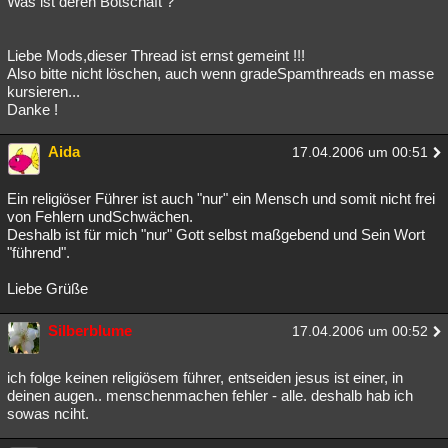
Was ist deren Botschaft ?
Besucht
Teilgenommen
Alle
Neue
Geschlossen
Liebe Mods,dieser Thread ist ernst gemeint !!!
Lesenswert
Schlüsselwörter
Also bitte nicht löschen, auch wenn gradeSpamthreads en masse
kursieren...
Danke !
Aida
17.04.2006 um 00:51
Ein religiöser Führer ist auch "nur" ein Mensch und somit nicht frei
von Fehlern undSchwächen.
Deshalb ist für mich "nur" Gott selbst maßgebend und Sein Wort
"führend".
Liebe Grüße
Silberblume
17.04.2006 um 00:52
ich folge keinen religiösem führer, entseiden jesus ist einer, in
deinen augen.. menschenmachen fehler - alle. deshalb hab ich
sowas nciht.