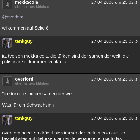
mekkacola
27.04.2006 um 23:02
Besucht
ehemaliges Mitglied
Teilgenommen
Alle
Neue
Geschlossen
@overlord
Lesenswert
Schlüsselwörter
wilkommen auf Seite 8
tankguy
27.04.2006 um 23:05
ja, typisch mekka cola, die türken sind der samen der welt, die
palistinänzer kommen vonkreta
overlord
27.04.2006 um 23:06
ehemaliges Mitglied
"die türken sind der samen der welt"
Was für ein Schwachsinn
tankguy
27.04.2006 um 23:08
overLord neee, so drückt sich immer der mekka cola aus. er
bezieht alles auf dietürken, am ende behauptet er noch das