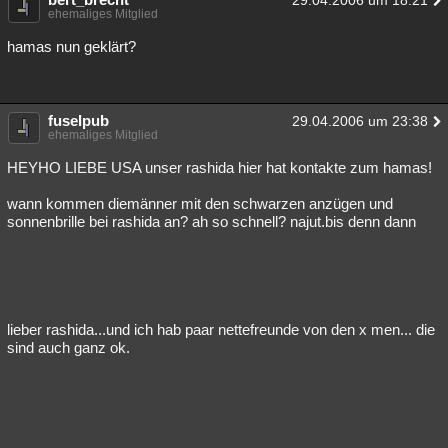
29.04.2006 um 18:21
ehemaliges Mitglied
hamas nun geklärt?
fuselpub
29.04.2006 um 23:38
ehemaliges Mitglied
HEYHO LIEBE USA unser rashida hier hat kontakte zum hamas!
wann kommen diemänner mit den schwarzen anzügen und
sonnenbrille bei rashida an? ah so schnell? najut.bis denn dann
lieber rashida...und ich hab paar nettefreunde von den x men... die
sind auch ganz ok.