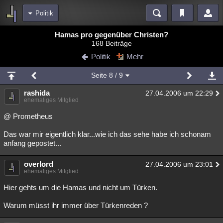
Politik
Bereiche
Hamas pro gegenüber Christen?
168 Beiträge
Echtzeit
Diskussionen
Blogs
Videos
Statistiken
Politik
Mehr
Chat
Wiki
Neuigkeiten
Seite
8
/ 9
meine Rubriken
rashida
27.04.2006 um 22:29
Menschen
Wissenschaft
Politik
Mystery
Kriminalfälle
ehemaliges Mitglied
Spiritualität
Verschwörungen
Technologie
Ufologie
@ Prometheus
Das war mir eigentlich klar...wie ich das sehe habe ich schonam
Natur
Umfragen
Unterhaltung
anfang gepostet...
weitere Rubriken
overlord
Philosophie
Träume
Orte
Esoterik
27.04.2006 um 23:01
Literatur
ehemaliges Mitglied
Astronomie
Helpdesk
Gruppen
Gaming
Filme
Hier gehts um die Hamas und nicht um Türken.
Musik
Clash
Verbesserungen
Allmystery
English
Warum müsst ihr immer über Türkenreden ?
Übersichten