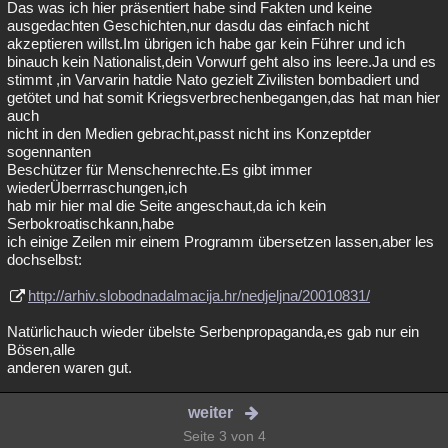
Das was ich hier präsentiert habe sind Fakten und keine
ausgedachten Geschichten,nur dasdu das einfach nicht
akzeptieren willst.Im übrigen ich habe gar kein Führer und ich
binauch kein Nationalist,dein Vorwurf geht also ins leere.Ja und es
stimmt ,in Varvarin hatdie Nato gezielt Zivilisten bombadiert und
getötet und hat somit Kriegsverbrechenbegangen,das hat man hier
auch
nicht in den Medien gebracht,passt nicht ins Konzeptder
sogennanten
Beschützer für Menschenrechte.Es gibt immer
wiederÜberrraschungen,ich
hab mir hier mal die Seite angeschaut,da ich kein
Serbokroatischkann,habe
ich einige Zeilen mir einem Programm übersetzen lassen,aber les
dochselbst:
http://arhiv.slobodnadalmacija.hr/nedjeljna/20010831/
Natürlichauch wieder übelste Serbenpropaganda,es gab nur ein
Bösen,alle
anderen waren gut.
weiter
Seite 3 von 4