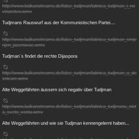
http://www.balkanstreams.de/false_tudjman/latinica_tudjman_i_no
vinarstvo.wmv
Tudjmans Rauswurf aus der Kommunistischen Partei....
http://www.balkanstreams.de/false_tudjman/latinica_tudjman_smje
njen_jasenovac.wmv
Tudjman´s findet die rechte Dijaspora
http://www.balkanstreams.de/false_tudjman/latinica_tudjman_u_de
snicare.wmv
Alte Weggefährten äussern sich negativ über Tudjman
http://www.balkanstreams.de/false_tudjman/latinica_tudjmanu_nist
a_sveto_vonta.wmv
Alte Weggefährten und wie sie Tudjman kennengelernt haben...