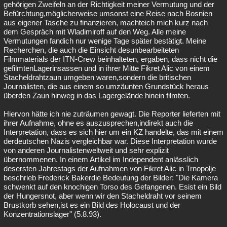
gehörigen Zweifeln an der Richtigkeit meiner Vermutung und der
Befürchtung,möglicherweise umsonst eine Reise nach Bosnien
aus eigener Tasche zu finanzieren, machteich mich kurz nach
dem Gespräch mit Wladimiroff auf den Weg. Alle meine
Vermutungen fandich nur wenige Tage später bestätigt. Meine
Recherchen, die auch die Einsicht desunbearbeiteten
Filmmaterials der ITN-Crew beinhalteten, ergaben, dass nicht die
gefilmtenLagerinsassen und in ihrer Mitte Fikret Alic von einem
Stacheldrahtzaun umgeben waren,sondern die britischen
Journalisten, die aus einem so umzäunten Grundstück heraus
überden Zaun hinweg in das Lagergelände hinein filmten.
Hiervon hätte ich nie zuträumen gewagt. Die Reporter lieferten mit
ihrer Aufnahme, ohne es auszusprechen,indirekt auch die
Interpretation, dass es sich hier um ein KZ handelte, das mit einem
derdeutschen Nazis vergleichbar war. Diese Interpretation wurde
von anderen Journalistenweltweit und sehr explizit
übernommenen. In einem Artikel im Independent anlässlich
desersten Jahrestags der Aufnahmen von Fikret Alic in Trnopolje
beschrieb Frederick Bakerdie Bedeutung der Bilder: "Die Kamera
schwenkt auf den knochigen Torso des Gefangenen. Esist ein Bild
der Hungersnot, aber wenn wir den Stacheldraht vor seinem
Brustkorb sehen,ist es ein Bild des Holocaust und der
Konzentrationslager" (5.8.93).