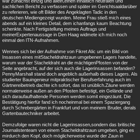
war zunächst einzig und allein,einen inhaltlich neutralen und
sachlichen Bericht zu verfassen und später im Gerichtsaaldarüber
zu referieren, wie oft Bilder des Angeklagten Tadic in den
deutschen Mediengezeigt wurden. Meine Frau stieß mich eines
abends auf ein kleines Detail, dem ichanfangs kaum Beachtung
schenkte. Nach Fertigstellung meines Auftrags und
meinerExpertenaussage in Den Haag widmete ich mich noch
einmal den ITN-Aufnahmen.
Wennes sich bei der Aufnahme von Fikret Alic um ein Bild von
Insassen eines mitStacheldrahtzaun umgebenen Lagers handelte,
warum war der Stacheldraht an die mächtigenPfosten von der
Seite angebracht, auf der sich auch die Lagerinsassen befanden?
PennyMarshall stand doch angeblich außerhalb dieses Lagers. Als
studierter Bauingenieur mitpraktischer Berufserfahrung auch im
Gärtnereibetrieb dachte ich sofort, das ist unüblich.Zäune werden
normalerweise außen an den Pfosten befestigt, ein Gelände und
sich daraufaufhaltende Personen werden somit eingezäunt. Die
Bestätigung hierfür fand ich nocheinmal bei einem Spaziergang
durch Schrebergärten in Frankfurt und von meinem Bruder, derals
Gartenbautechniker arbeitet.
Demzufolge waren nicht die Lagerinsassen,sondern das britische
Journalistenteam von einem Stacheldrahtzaun umgeben, ging es
mirdurch den Kopf, doch möglicherweise wurde der Zaun in