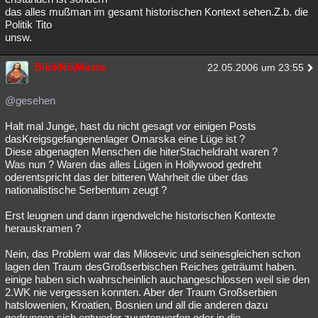
das alles mußman im gesamt historischen Kontext sehen.Z.b. die
Politik Tito
unsw.
BlickNixMasta
22.05.2006 um 23:55
@gesehen
Halt mal Junge, hast du nicht gesagt vor einigen Posts
dasKreigsgefangenenlager Omarska eine Lüge ist ?
Diese abgenagten Menschen die hiterStacheldraht waren ?
Was nun ? Waren das alles Lügen in Hollywood gedreht
oderentspricht das der bitteren Wahrheit die über das
nationalistische Serbentum zeugt ?
Erst leugnen und dann irgendwelche historischen Kontexte
herauskramen ?
Nein, das Problem war das Milosevic und seinesgleichen schon
lagen den Traum desGroßserbischen Reiches geträumt haben.
einige haben sich wahrscheinlich auchangeschlossen weil sie den
2.WK nie vergessen konnten. Aber der Traum Großserbien
hatslowenien, Kroatien, Bosnien und all die anderen dazu
gedrungen sich entweder zuunterwerfen oder in die