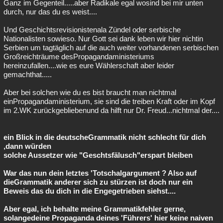
Ganz im Gegenteil.....aber Radikale egal wosind bei mir unten
durch, nur das du es weist....
Und Geschichtsrevisionistenala Zündel oder serbische
Nationalisten sowieso. Nur Gott sei dank leben wir hier nichtin
Serbien um tagtäglich auf die auch weiter vorhandenen serbischen
Großreichträume desPropagandaministeriums
hereinzufallen....wie es eure Wählerschaft aber leider
gemachthat.....
Aber bei solchen wie du es bist braucht man nichtmal
einPropagandaministerium, sie sind die treiben Kraft oder im Kopf
im 2.WK zurückgebliebenund da hilft nur Dr. Freud...nichtmal der....
ein Blick in die deutscheGrammatik nicht schlecht für dich
,dann würden
solche Aussetzer wie "Geschtsfälusch"erspart bleiben
War das nun dein letztes 'Totschalgargument ? Also auf
dieGrammatik anderer sich zu stürzen ist doch nur ein
Beweis das du dich in die Engegetrieben siehst....
Aber egal, ich behalte meine Grammatikfehler gerne,
solangedeine Propaganda deines 'Führers' hier keine naiven