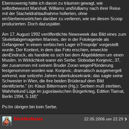
Ebensowenig hätte ich davon zu träumen gewagt, wie
selbstbewusst Marshall, Williams undVulliamy nach ihrer Reise
mit der Stacheldrahtaufnahme hofierten, ohne
einSterbenswörtchen darüber zu verlieren, wie sie diesen Scoop
produzierten. Doch dazuspäter.
Am 17. August 1992 veröffentlichte Newsweek das Bild eines zum
Skelettabgemagerten Mannes, der in der Fotolegende als
Gefangener 'in einem serbischen Lager inTrnopolje' vorgestellt
wurde. Der Kontext, in dem das Foto erschien, erweckte
denEindruck, als handele es sich bei dem Abgebildeten um einen
Muslim. In Wirklichkeit warer ein Serbe: Slobodan Konjevic, 37,
der zusammen mit seinem Bruder Zoran wegenPlünderung
festgenommen worden war. Konjevic, dramatisch ausgemergelt
wirkend, war seitzehn Jahren tuberkulosekrank; das sagte seine
Schwester in Wien, die ihre beiden Brüderauf dem Bild
identifizierte." (in: Klaus Bittermann (Hg.): Serbien muß sterbien.
Wahrheitund Lüge im jugoslawischen Bürgerkrieg, Edition Tiamat,
Berlin 1994, S.16f)"
Ps:Im übrigen bin kein Serbe.
BlickNixMasta
22.05.2006 um 22:29