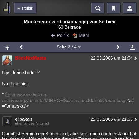
Politik
Bereiche
Montenegro wird unabhängig von Serbien
69 Beiträge
Echtzeit
Diskussionen
Blogs
Videos
Statistiken
Politik
Mehr
Chat
Wiki
Neuigkeiten
Seite
3
/ 4
meine Rubriken
BlickNixMasta
22.05.2006 um 21:54
Menschen
Wissenschaft
Politik
Mystery
Kriminalfälle
Spiritualität
Verschwörungen
Technologie
Ufologie
Ups, keine bilder ?
Na dann hier:
Natur
Umfragen
Unterhaltung
weitere Rubriken
"
http://www.balkan-
archive.org.yu/kosta/MIRRORS/Jean.Luc.Maillot/Omarska.gif
"alt
Philosophie
Träume
Orte
Esoterik
Literatur
="omarska">
Astronomie
Helpdesk
Gruppen
Gaming
Filme
erbakan
22.05.2006 um 21:56
ehemaliges Mitglied
Musik
Clash
Verbesserungen
Allmystery
English
Damit ist Serbien ein Binnenland, aber was mich noch erstaunt hat
Übersichten