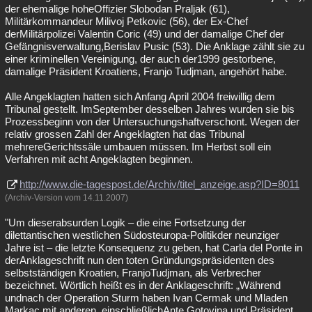
der ehemalige hoheOffizier Slobodan Praljak (61),
Militärkommandeur Milivoj Petkovic (56), der Ex-Chef
derMilitärpolizei Valentin Coric (49) und der damalige Chef der
Gefängnisverwaltung,Berislav Pusic (53). Die Anklage zählt sie zu
einer kriminellen Vereinigung, der auch der1999 gestorbene,
damalige Präsident Kroatiens, Franjo Tudjman, angehört habe.
Alle Angeklagten hatten sich Anfang April 2004 freiwillig dem
Tribunal gestellt. ImSeptember desselben Jahres wurden sie bis
Prozessbeginn von der Untersuchungshaftverschont. Wegen der
relativ grossen Zahl der Angeklagten hat das Tribunal
mehrereGerichtssäle umbauen müssen. Im Herbst soll ein
Verfahren mit acht Angeklagten beginnen.
http://www.die-tagespost.de/Archiv/titel_anzeige.asp?ID=8011
(Archiv-Version vom 14.11.2007)
"Um dieserabsurden Logik – die eine Fortsetzung der
dilettantischen westlichen Südosteuropa-Politikder neunziger
Jahre ist – die letzte Konsequenz zu geben, hat Carla del Ponte in
derAnklageschrift nun den toten Gründungspräsidenten des
selbstständigen Kroatien, FranjoTudjman, als Verbrecher
bezeichnet. Wörtlich heißt es in der Anklageschrift: „Während
undnach der Operation Sturm haben Ivan Cermak und Mladen
Markac mit anderen, einschließlichAnte Gotovina und Präsident