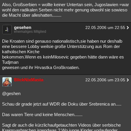
Also, Großserbien = wollte keiner Untertan sein, Jugoslawien =war
wohl den radikalen Serben nicht mehr genung obwohl sie sowieso
die Macht über alleshatten........
gesehen
22.05.2006 um 22:55
ehemaliges Mitglied
Die Kroaten sind genauso nationalistisch,sie haben nur deshalb
eine bessere Lobby weilsie große Unterstützung aus Rom der
katholischen Kirche
bekommen.Wenn es keinMilosevic gegeben hätte dann wäre es
Tudjman
gewesen und ihr Hrvastka Großkroatien.
BlickNixMasta
22.05.2006 um 23:05
@geshen
Schau dir grade jetzt auf WDR die Doku über Srebrenica an.....
Das waren Tiere und keine Menschen.......
Sagt dir auch die kürzlichaufgetauchten Videos über serbische
Kreigsverbrechen irgendwas ? Wo junge Kinder vorlaufender