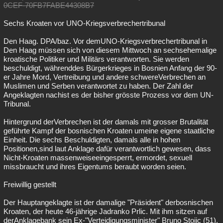
0CEF-70FB7FABE44308B7
Sechs Kroaten vor UNO-Kriegsverbrechertribunal
Den Haag. DPA/baz. Vor demUNO-Kriegsverbrechertribunal in
Den Haag müssen sich von diesem Mittwoch an sechsehemalige
kroatische Politiker und Militärs verantworten. Sie werden
beschuldigt, währenddes Bürgerkrieges in Bosnien Anfang der 90-
er Jahre Mord, Vertreibung und andere schwereVerbrechen an
Muslimen und Serben verantwortet zu haben. Der Zahl der
Angeklagten nachist es der bisher grösste Prozess vor dem UN-
Tribunal.
Hintergrund derVerbrechen ist der damals mit grosser Brutalität
geführte Kampf der bosnischen Kroaten umeine eigene staatliche
Einheit. Die sechs Beschuldigten, damals alle in hohen
Positionen,sind laut Anklage dafür verantwortlich gewesen, dass
Nicht-Kroaten massenweiseeingesperrt, ermordet, sexuell
missbraucht und ihres Eigentums beraubt worden seien.
Freiwillig gestellt
Der Hauptangeklagte ist der damalige "Präsident" derbosnischen
Kroaten, der heute 46-jährige Jadranko Prlic. Mit ihm sitzen auf
derAnklagebank sein Ex-"Verteidigungsminister" Bruno Stojic (51),