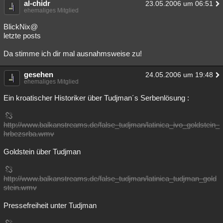
al-chidr
23.05.2006 um 06:51
ehemaliges Mitglied
BlickNix@
letzte posts
Da stimme ich dir mal ausnahmsweise zu!
gesehen
24.05.2006 um 19:48
ehemaliges Mitglied
Ein kroatischer Historiker über Tudjman´s Serbenlösung :
http://www.balkanstreams.de/false_tudjman/latinica_ivo_goldstein_
hrbezsrba.wmv
Goldstein über Tudjman
http://www.balkanstreams.de/false_tudjman/latinica_tudjman_gold
stein.wmv
Pressefreiheit unter Tudjman