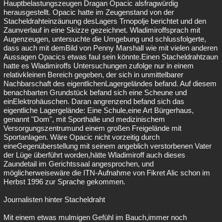
Hauptbelastungszeugen Dragan Opacic alsfragwürdig
herausgestellt. Opacic hatte im Zeugenstand von der
Stacheldrahteinzäunung desLagers Trnopolje berichtet und den
Zaunverlauf in eine Skizze gezeichnet. Wladimiroffsprach mit
Augenzeugen, untersuchte die Umgebung und schlussfolgerte,
dass auch mit demBild von Penny Marshall wie mit vielen anderen
Aussagen Opacics etwas faul sein könnte.Einen Stacheldrahtzaun
hatte es Wladimiroffs Untersuchungen zufolge nur in einem
relativkleinen Bereich gegeben, der sich in unmittelbarer
Nachbarschaft des eigentlichenLagergeländes befand. Auf diesem
benachbarten Grundstück befand sich eine Scheune und
einElektrohäuschen. Daran angrenzend befand sich das
eigentliche Lagergelände: Eine Schule,eine Art Bürgerhaus,
genannt "Dom", mit Sporthalle und medizinischem
Versorgungszentrumund einem großen Freigelände mit
Sportanlagen. Wäre Opacic nicht vorzeitig durch
eineGegenüberstellung mit seinem angeblich verstorbenen Vater
der Lüge überführt worden,hätte Wladimiroff auch dieses
Zaundetail im Gerichtssaal angesprochen, und
möglicherweisewäre die ITN-Aufnahme von Fikret Alic schon im
Herbst 1996 zur Sprache gekommen.
Journalisten hinter Stacheldraht
Mit einem etwas mulmigen Gefühl im Bauch,immer noch