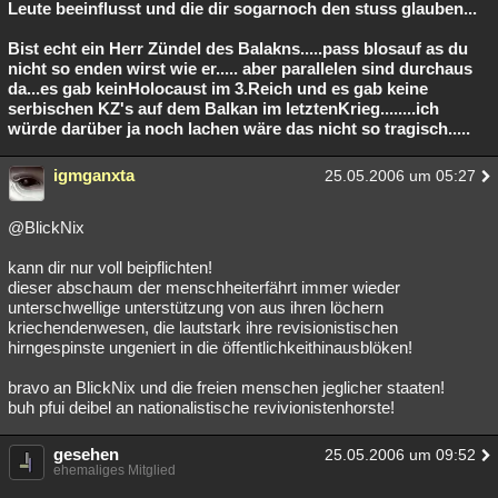
Leute beeinflusst und die dir sogarnoch den stuss glauben...
Bist echt ein Herr Zündel des Balakns.....pass blosauf as du
nicht so enden wirst wie er..... aber parallelen sind durchaus
da...es gab keinHolocaust im 3.Reich und es gab keine
serbischen KZ's auf dem Balkan im letztenKrieg........ich
würde darüber ja noch lachen wäre das nicht so tragisch.....
igmganxta
25.05.2006 um 05:27
@BlickNix
kann dir nur voll beipflichten!
dieser abschaum der menschheiterfährt immer wieder
unterschwellige unterstützung von aus ihren löchern
kriechendenwesen, die lautstark ihre revisionistischen
hirngespinste ungeniert in die öffentlichkeithinausblöken!
bravo an BlickNix und die freien menschen jeglicher staaten!
buh pfui deibel an nationalistische revivionistenhorste!
gesehen
25.05.2006 um 09:52
ehemaliges Mitglied