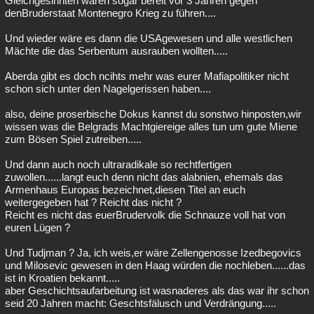
Gleichgesinnten waren sogar bereit vor 3 Jahren gegen
denBruderstaat Montenegro Krieg zu führen....
Und wieder wäre es dann die USAgewesen und alle westlichen
Mächte die das Serbentum ausrauben wollten.....
Aberda gibt es doch ncihts mehr was eurer Mafiapolitiker nicht
schon sich unter den Nagelgerissen haben....
also, deine proserbische Dokus kannst du sonstwo hinposten,wir
wissen was die Belgrads Machtgiereige alles tun um gute Miene
zum Bösen Spiel zutreiben.....
Und dann auch noch ultraradikale so rechtfertigen
zuwollen......langt euch denn nicht das alabnien, ehemals das
Armenhaus Europas bezeichnet,diesen Titel an euch
weitergegeben hat ? Reicht das nicht ?
Reicht es nicht das euerBrudervolk die Schnauze voll hat von
euren Lügen ?
Und Tudjman ? Ja, ich weis,er wäre Zellengenosse Izedbegovics
und Milosevic gewesen in den Haag würden die nochleben......das
ist in Kroatien bekannt.....
aber Geschichtsaufarbeitung ist wasnaderes als das war ihr schon
seid 20 Jahren macht: Geschtsfälusch und Verdrängung.....