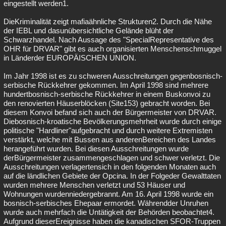
eingestellt werden1.
DieKriminalität zeigt mafiaähnliche Strukturen2. Durch die Nähe
der IEBL und dasunübersichtliche Gelände blüht der
Schwarzhandel. Nach Aussage des "SpecialRepresentative des
OHR für DRVAR" gibt es auch organisierten Menschenschmuggel
in Länderder EUROPÄISCHEN UNION.
Im Jahr 1998 ist es zu schweren Ausschreitungen gegenbosnisch-
serbische Rückkehrer gekommen. Im April 1998 sind mehrere
hundertbosnisch-serbische Rückkehrer in einem Buskonvoi zu
den renovierten Häuserblöcken (Site153) gebracht worden. Bei
diesem Konvoi befand sich auch der Bürgermeister von DRVAR.
Diebosnisch-kroatische Bevölkerungsmehrheit wurde durch einige
politische "Hardliner"aufgebracht und durch weitere Extremisten
verstärkt, welche mit Bussen aus anderenBereichen des Landes
herangeführt wurden. Bei diesen Ausschreitungen wurde
derBürgermeister zusammengeschlagen und schwer verletzt. Die
Ausschreitungen verlagertensich in den folgenden Monaten auch
auf die ländlichen Gebiete der Opcina. In der Folgeder Gewalttaten
wurden mehrere Menschen verletzt und 53 Häuser und
Wohnungen wurdenniedergebrannt. Am 16. April 1998 wurde ein
bosnisch-serbisches Ehepaar ermordet. Währendder Unruhen
wurde auch mehrfach die Untätigkeit der Behörden beobachtet4.
Aufgrund dieserEreignisse haben die kanadischen SFOR-Truppen