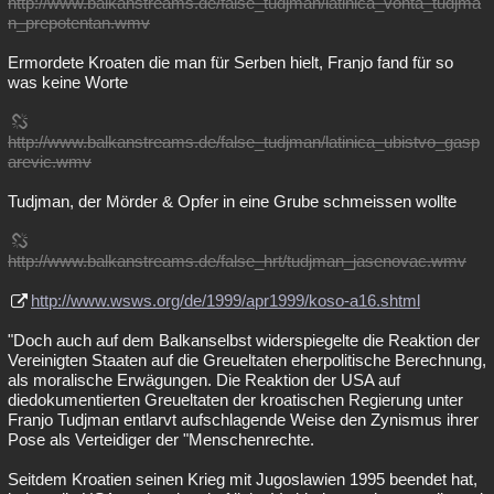
http://www.balkanstreams.de/false_tudjman/latinica_vonta_tudjma
n_prepotentan.wmv
Ermordete Kroaten die man für Serben hielt, Franjo fand für so
was keine Worte
http://www.balkanstreams.de/false_tudjman/latinica_ubistvo_gasp
arevic.wmv
Tudjman, der Mörder & Opfer in eine Grube schmeissen wollte
http://www.balkanstreams.de/false_hrt/tudjman_jasenovac.wmv
http://www.wsws.org/de/1999/apr1999/koso-a16.shtml
"Doch auch auf dem Balkanselbst widerspiegelte die Reaktion der
Vereinigten Staaten auf die Greueltaten eherpolitische Berechnung,
als moralische Erwägungen. Die Reaktion der USA auf
diedokumentierten Greueltaten der kroatischen Regierung unter
Franjo Tudjman entlarvt aufschlagende Weise den Zynismus ihrer
Pose als Verteidiger der "Menschenrechte.
Seitdem Kroatien seinen Krieg mit Jugoslawien 1995 beendet hat,