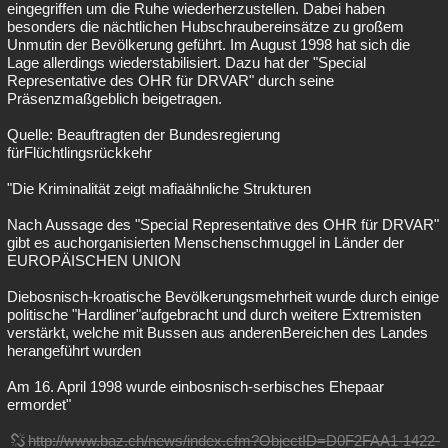
eingegriffen um die Ruhe wiederherzustellen. Dabei haben
besonders die nächtlichen Hubschraubereinsätze zu großem
Unmutin der Bevölkerung geführt. Im August 1998 hat sich die
Lage allerdings wiederstabilisiert. Dazu hat der "Special
Representative des OHR für DRVAR" durch seine
Präsenzmaßgeblich beigetragen.
Quelle: Beauftragten der Bundesregierung
fürFlüchtlingsrückkehr
"Die Kriminalität zeigt mafiaähnliche Strukturen
Nach Aussage des "Special Representative des OHR für DRVAR"
gibt es auchorganisierten Menschenschmuggel in Länder der
EUROPÄISCHEN UNION
Diebosnisch-kroatische Bevölkerungsmehrheit wurde durch einige
politische "Hardliner"aufgebracht und durch weitere Extremisten
verstärkt, welche mit Bussen aus anderenBereichen des Landes
herangeführt wurden
Am 16. April 1998 wurde einbosnisch-serbisches Ehepaar
ermordet"
http://www.baz.ch/news/index.cfm?ObjectID=D0F2FAA1-1422-