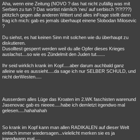
Aha, wenn eine Zeitung (NOVO ? das hat nicht zufällig was mit
Serbien zu tun ? Das wortist nämlich 'neu' auf serbisch ?!?!???)
plötzlich gegen alle anderen Wittert und alles inFrage stellt dann
frag ich mich: gab es jemals überhaupt einene Slobodan Milosevic
?
Du siehst, es hat keinen Sinn mit solchen wie du überhaupt zu
diskutieren.
Dusolltest gesperrt werden weil du alle Opfer dieses Krieges
auslachst....so wie es Zündelmit den Juden tut.......
Ihr seid wirklich krank im Kopf.....aber darum auchbald ganz
alleine wie es aussieht.....da sage ich nur SELBER SCHULD, und
nicht derWesten.....
Ausserdem alles Lüge das Kroaten im 2.WK faschisten warenund
Jasenovac gab es nieeee.....habe ich demletzt irgendwo mal
gelesen.....hahahahah
So krank im Kopf kann man allen RADIKALEN auf dieser Welt
einfach immer wiedersagen...vielelicht merken sie es ja
irgendwann mal.....