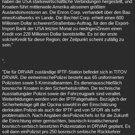
haben die USA starkewirtschaftliche Verbindungen hergestellt, und
Kroatien führt mittlerweile Amerika alsseinen größten
Auslandsinvestoren an. Die Enron Corp. verhandelt über den Bau
einesKraftwerks im Lande. Die Bechtel Corp. erhielt einen 600
Millionen Dollar schwerenStraßenbau-Auftrag, für den die Export-
Import Bank der USA letzten Monat zu niedrigenZinsen einen
Kredit von 228 Millionen Dollar bereitstellte. Es ist der erste
solcheKredit für diese Region; der Zeitpunkt scheint zufällig zu
sein."
".
"Die für DRVAR zuständige IPTF-Station befindet sich in TITOV
DRVAR. Die einheimischePolizei besteht aus 65 uniformierten
Polizisten sowie 5 Kriminalbeamten. Es dienenausschließlich
bosnische Kroaten in den Sicherheitskräften. Die technische
Ausstattungder Polizei sowie der Fahrzeugpark sind veraltet.
Weiterbildungen werden von der IPTFabgehalten. Bezüglich der
Sicherheitslage gilt die Opcina sowohl in der Einschätzung
derlokalen Polizei als auch der IPTF und von SFOR als sehr
problematisch. Nach Angaben desPolizeichefs ist für die Zukunft
die Einrichtung einer gemischten, bosnisch-kroatischenund
bosnisch-serbisch besetzten Polizeistation in DRVAR geplant. Es
soll dann einPolizist pro 250 bosnisch serbische Rückkehrer