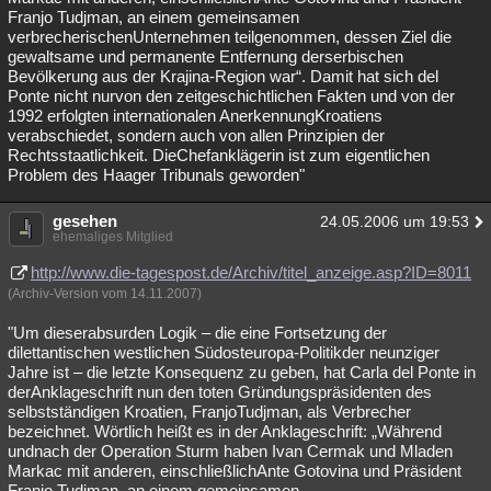
Franjo Tudjman, an einem gemeinsamen
verbrecherischenUnternehmen teilgenommen, dessen Ziel die
gewaltsame und permanente Entfernung derserbischen
Bevölkerung aus der Krajina-Region war“. Damit hat sich del
Ponte nicht nurvon den zeitgeschichtlichen Fakten und von der
1992 erfolgten internationalen AnerkennungKroatiens
verabschiedet, sondern auch von allen Prinzipien der
Rechtsstaatlichkeit. DieChefanklägerin ist zum eigentlichen
Problem des Haager Tribunals geworden"
gesehen
24.05.2006 um 19:53
ehemaliges Mitglied
http://www.die-tagespost.de/Archiv/titel_anzeige.asp?ID=8011
(Archiv-Version vom 14.11.2007)
"Um dieserabsurden Logik – die eine Fortsetzung der
dilettantischen westlichen Südosteuropa-Politikder neunziger
Jahre ist – die letzte Konsequenz zu geben, hat Carla del Ponte in
derAnklageschrift nun den toten Gründungspräsidenten des
selbstständigen Kroatien, FranjoTudjman, als Verbrecher
bezeichnet. Wörtlich heißt es in der Anklageschrift: „Während
undnach der Operation Sturm haben Ivan Cermak und Mladen
Markac mit anderen, einschließlichAnte Gotovina und Präsident
Franjo Tudjman, an einem gemeinsamen