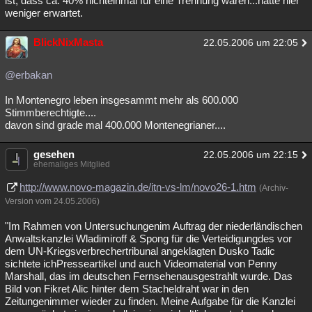
ist, dass ca. 40% nichteinmal für eine Trennung waren...hätte hier
weniger erwartet.
Besucht
Teilgenommen
Alle
Neue
Geschlossen
BlickNixMasta
Lesenswert
Schlüsselwörter
22.05.2006 um 22:05
@erbakan
In Montenegro leben insgesammt mehr als 600.000
Stimmberechtigte....
davon sind grade mal 400.000 Montenegrianer....
gesehen
22.05.2006 um 22:15
ehemaliges Mitglied
http://www.novo-magazin.de/itn-vs-lm/novo26-1.htm
(Archiv-
Version vom 24.05.2006)
"Im Rahmen von Untersuchungenim Auftrag der niederländischen
Anwaltskanzlei Wladimiroff & Spong für die Verteidigungdes vor
dem UN-Kriegsverbrechertribunal angeklagten Dusko Tadic
sichtete ichPresseartikel und auch Videomaterial von Penny
Marshall, das im deutschen Fernsehenausgestrahlt wurde. Das
Bild von Fikret Alic hinter dem Stacheldraht war in den
Zeitungenimmer wieder zu finden. Meine Aufgabe für die Kanzlei