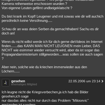
Kamera reihenweise erschossen wurden ?
Von eigenne Leuten gefilmt undbeigeklatscht ?
Du bist krank im Kopf! Leugener und mit sowas wie dir will auchich
persöhnlich keine Versöhnung.....
Schau dir an was deien Serben da gemachthaben! Sachu es dir
doch an!
Wenn du nicht willst werde ich für dich gerne dieVideos im Internet
finden.......das KANN MAN NICHT LEUGNEN mein Lieber, DAS
NICHT wie esimmer wieder versucht wird, aber da ist sogar das
Propagandaministerium stillgeworden....was sollen sie auch sagen
?
Aber nein, solche wie du kriechen immerwieder aus den
Löchern......
gesehen
22.05.2006 um 23:14
ehemaliges Mitglied
Ich leugne nicht die Kriegsverbechen,ja ich hab die Bilder
gesehen,ich sage
nur dasdas alles nicht nur durch das Problem "Milosevic"
enstanden ist sondern