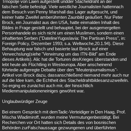
Trnopolje von Laien aufgestellt undder Stacheldraht an der
falschen Seite befestigt. Viele westliche Journalisten hattennach
dem Besuch von Penny Marshall das Lager aufgesucht, und
keiner hatte Zweifel amberühmten Zaunbild geäußert. Nur Peter
Brock, ein Journalist aus den USA, hatte einmalden Inhalt des
Bildes in Frage gestellt und behauptet, bei der ausgemergelten
Personhandele es sich nicht um einen Muslimen, sondern einen
inhaftierten Serben ("DatelineYugoslavia: The Partisan Press", in:
Foreign Policy, Dezember 1993; s.a. Weltwoche,20.1.94). Diese
Behauptung war falsch und basierte laut Brock auf einer
Verwechslung(siehe "Verwirrung um das ITN-Bild" am Ende
dieses Artikels). Alic hat die Torturen desKrieges überstanden und
lebt heute als Flüchtling in Westeuropa. Aber anscheinend
führtedie aufgeregte Debatte über den "Meutenjournalismus"-
Artikel von Brock dazu, dassanschließend niemand mehr auch nur
auf die Idee kam, die Echtheit des Stacheldrahtbildesanzuzweifeln.
So erging es zunächst auch mir, der hinsichtlich
Medienmanipulationeneiniges gewöhnt war.
Unglaubwürdiger Zeuge
Bei einem Gespräch mit demTadic-Verteidiger in Den Haag, Prof.
Mischa Wladimiroff, wurden meine Vermutungenbestätigt. Bei
Recherchen vor Ort hatten sich Details des von bosnischen
Behörden zurFalschaussage gezwungenen und überführten