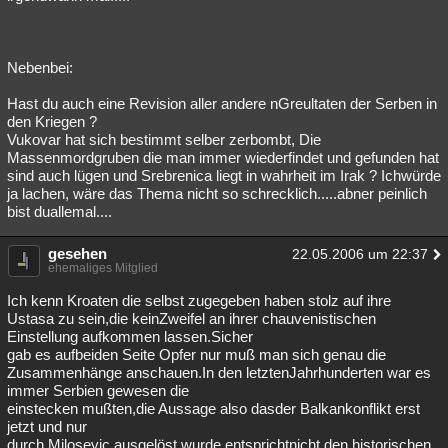
Nebenbei:
Hast du auch eine Revision aller andere nGreultaten der Serben in
den Kriegen ?
Vukovar hat sich bestimmt selber zerbombt, Die
Massenmordgruben die man immer wiederfindet und gefunden hat
sind auch lügen und Srebrenica liegt in wahrheit im Irak ? Ichwürde
ja lachen, wäre das Thema nicht so schrecklich.....abner peinlich
bist duallemal....
gesehen
22.05.2006 um 22:37
ehemaliges Mitglied
Ich kenn Kroaten die selbst zugegeben haben stolz auf ihre
Ustasa zu sein,die keinZweifel an ihrer chauvenistischen
Einstellung aufkommen lassen.Sicher
gab es aufbeiden Seite Opfer nur muß man sich genau die
Zusammenhänge anschauen.In den letztenJahrhunderten war es
immer Serbien gewesen die
einstecken mußten,die Aussage also dasder Balkankonflikt erst
jetzt und nur
durch Milosevic ausgelöst wurde entsprichtnicht den historischen