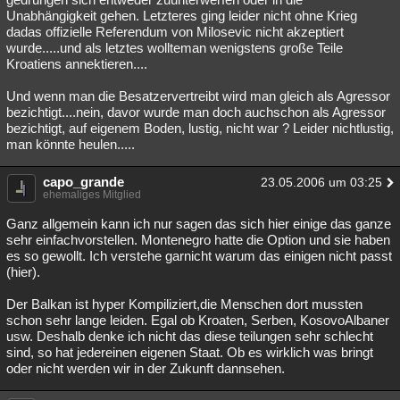
Unabhängigkeit gehen. Letzteres ging leider nicht ohne Krieg
dadas offizielle Referendum von Milosevic nicht akzeptiert
wurde.....und als letztes wollteman wenigstens große Teile
Kroatiens annektieren....
Und wenn man die Besatzervertreibt wird man gleich als Agressor
bezichtigt....nein, davor wurde man doch auchschon als Agressor
bezichtigt, auf eigenem Boden, lustig, nicht war ? Leider nichtlustig,
man könnte heulen.....
capo_grande
23.05.2006 um 03:25
ehemaliges Mitglied
Ganz allgemein kann ich nur sagen das sich hier einige das ganze
sehr einfachvorstellen. Montenegro hatte die Option und sie haben
es so gewollt. Ich verstehe garnicht warum das einigen nicht passt
(hier).
Der Balkan ist hyper Kompiliziert,die Menschen dort mussten
schon sehr lange leiden. Egal ob Kroaten, Serben, KosovoAlbaner
usw. Deshalb denke ich nicht das diese teilungen sehr schlecht
sind, so hat jedereinen eigenen Staat. Ob es wirklich was bringt
oder nicht werden wir in der Zukunft dannsehen.