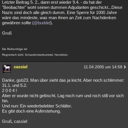
Letzter Beitrag 5. 2., dann erst wieder 9.4. - da hat der
"Beobachter" wohl seinen dummen Adjudanten geschickt...Diese
Nazis sind doch alle gleich dumm. Eine Sperre für 1000 Jahre
wäre das mindeste, was man ihnen an Zeit zum Nachdenken
gewähren sollte (
@buddel
).
Gruß
Die Reihenfolge ist:
Regnerisch kühl, Schaufensterbummel, Hundekot.
cassiel
11.04.2005 um 14:58
Danke, gsb23. Man über sieht das ja leicht. Aber noch schlimmer:
31.1. und 5.2.
2 0 0 4 !
Aber er wurde nicht gelöscht. Lag noch rum und roch still vor sich
hin.
Und nun: Ein wiederbelebter Schläfer.
Es gibt doch eine Auferstehung.
Gruß, cassiel