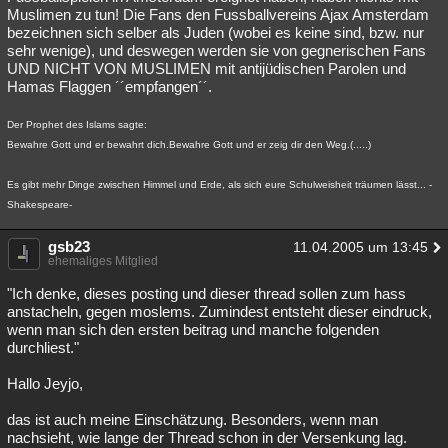
Muslimen zu tun! Die Fans den Fussballvereins Ajax Amsterdam
bezeichnen sich selber als Juden (wobei es keine sind, bzw. nur
sehr wenige), und deswegen werden sie von gegnerischen Fans
UND NICHT VON MUSLIMEN mit antijüdischen Parolen und
Hamas Flaggen ´´empfangen´´.
Der Prophet des Islams sagte:
Bewahre Gott und er bewahrt dich.Bewahre Gott und er zeig dir den Weg.(.....)
Es gibt mehr Dinge zwischen Himmel und Erde, als sich eure Schulweisheit träumen lässt... -
Shakespeare-
gsb23
11.04.2005 um 13:45
ehemaliges Mitglied
"Ich denke, dieses posting und dieser thread sollen zum hass
anstacheln, gegen moslems. Zumindest entsteht dieser eindruck,
wenn man sich den ersten beitrag und manche folgenden
durchliest."
Hallo Jeyjo,
das ist auch meine Einschätzung. Besonders, wenn man
nachsieht, wie lange der Thread schon in der Versenkung lag.