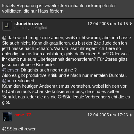
Israels Regoarung ist zweifelsfrei einhaufen inkompetenter
vollidioten, die nur Hass fördern.
stonethrower
12.04.2005 um 14:15
ehemaliges Mitglied
@ Jakow, ich mag keine Juden, weiß nicht warum, aber ich hasse
Sie auch nicht. Kann dir gratulieren, du bist der 2.te Jude den ich
jetzt hasse nach Scharon. Warum lasst ihr eigentlich Tiere so
ehlendig, sakastisch ausbluten, gibts dafür einen Sinn? Oder wollt
ihr damit nur eure Überlegenheit demonstrieren? Für 2teres gibts
ja schon aktuelle Beispiele.
@jensen
Dir gehts auch noch gut ne ?
Also es gibt produktive Kritik und einfach nur mentalen Durchfall.
@uup
realoaded
Kann den heutigen Antisemitismus verstehen, wobei ich den vor
60 Jahren aufs schärfste kritisieren muss, die sind es selber
Schuld, das jeder die als die Größte legale Verbrecher sieht die es
gibt.
case_77
12.04.2005 um 17:26
@SStonethrower