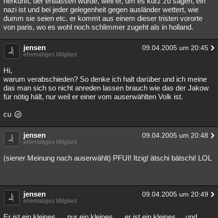
herkunft, der entlassen wurde, weil er, um es kurz zu sagen, ein
nazi ist und bei jeder gelegenheit gegen ausländer wettert, wie
Besucht
Teilgenommen
Alle
Neue
Geschlossen
dumm sie seien etc. er kommt aus einem dieser tristen vororte
von paris, wo es wohl noch schlimmer zugeht als in holland.
Lesenswert
Schlüsselwörter
jensen
09.04.2005 um 20:45
ehemaliges Mitglied
Hi,
warum verabschieden? So denke ich halt darüber und ich meine
das man sich so nicht anreden lassen brauch wie das der Jakow
für nötig hält, nur weil er einer vom auserwählten Volk ist.
cu
jensen
09.04.2005 um 20:48
ehemaliges Mitglied
(siener Meinung nach auserwählt) PFUI! Itzig! ätschi bätschi! LOL
jensen
09.04.2005 um 20:49
ehemaliges Mitglied
Er ist ein kleines ..., nur ein kleines ..., er ist ein kleines ... und