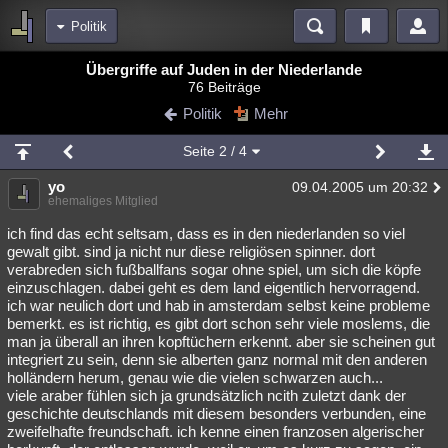
Politik
Bereiche
Übergriffe auf Juden in der Niederlande
76 Beiträge
Echtzeit
Diskussionen
Blogs
Videos
Statistiken
Politik
Mehr
Chat
Wiki
Neuigkeiten
2
Seite
2
/ 4
meine Rubriken
yo
09.04.2005 um 20:32
Menschen
Wissenschaft
Politik
Mystery
Kriminalfälle
ehemaliges Mitglied
Spiritualität
Verschwörungen
Technologie
Ufologie
ich find das echt seltsam, dass es in den niederlanden so viel
gewalt gibt. sind ja nicht nur diese religiösen spinner. dort
verabreden sich fußballfans sogar ohne spiel, um sich die köpfe
Natur
Umfragen
Unterhaltung
einzuschlagen. dabei geht es dem land eigentlich hervorragend.
weitere Rubriken
ich war neulich dort und hab in amsterdam selbst keine probleme
bemerkt. es ist richtig, es gibt dort schon sehr viele moslems, die
Philosophie
Träume
Orte
Esoterik
Literatur
man ja überall an ihren kopftüchern erkennt. aber sie scheinen gut
integriert zu sein, denn sie alberten ganz normal mit den anderen
Astronomie
Helpdesk
Gruppen
Gaming
Filme
holländern herum, genau wie die vielen schwarzen auch...
viele araber fühlen sich ja grundsätzlich ncith zuletzt dank der
Musik
Clash
Verbesserungen
Allmystery
English
geschichte deutschlands mit diesem besonders verbunden, eine
zweifelhafte freundschaft. ich kenne einen franzosen algerischer
Übersichten