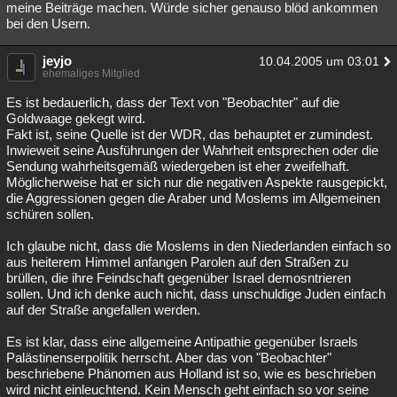
meine Beiträge machen. Würde sicher genauso blöd ankommen
bei den Usern.
jeyjo
10.04.2005 um 03:01
ehemaliges Mitglied
Es ist bedauerlich, dass der Text von "Beobachter" auf die
Goldwaage gekegt wird.
Fakt ist, seine Quelle ist der WDR, das behauptet er zumindest.
Inwieweit seine Ausführungen der Wahrheit entsprechen oder die
Sendung wahrheitsgemäß wiedergeben ist eher zweifelhaft.
Möglicherweise hat er sich nur die negativen Aspekte rausgepickt,
die Aggressionen gegen die Araber und Moslems im Allgemeinen
schüren sollen.
Ich glaube nicht, dass die Moslems in den Niederlanden einfach so
aus heiterem Himmel anfangen Parolen auf den Straßen zu
brüllen, die ihre Feindschaft gegenüber Israel demosntrieren
sollen. Und ich denke auch nicht, dass unschuldige Juden einfach
auf der Straße angefallen werden.
Es ist klar, dass eine allgemeine Antipathie gegenüber Israels
Palästinenserpolitik herrscht. Aber das von "Beobachter"
beschriebene Phänomen aus Holland ist so, wie es beschrieben
wird nicht einleuchtend. Kein Mensch geht einfach so vor seine