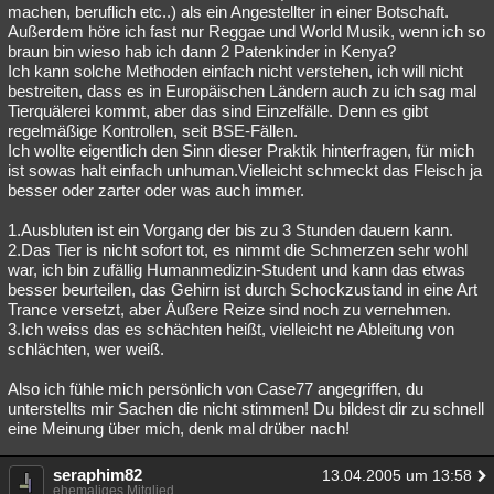
machen, beruflich etc..) als ein Angestellter in einer Botschaft.
Außerdem höre ich fast nur Reggae und World Musik, wenn ich so
braun bin wieso hab ich dann 2 Patenkinder in Kenya?
Ich kann solche Methoden einfach nicht verstehen, ich will nicht
bestreiten, dass es in Europäischen Ländern auch zu ich sag mal
Tierquälerei kommt, aber das sind Einzelfälle. Denn es gibt
regelmäßige Kontrollen, seit BSE-Fällen.
Ich wollte eigentlich den Sinn dieser Praktik hinterfragen, für mich
ist sowas halt einfach unhuman.Vielleicht schmeckt das Fleisch ja
besser oder zarter oder was auch immer.
1.Ausbluten ist ein Vorgang der bis zu 3 Stunden dauern kann.
2.Das Tier is nicht sofort tot, es nimmt die Schmerzen sehr wohl
war, ich bin zufällig Humanmedizin-Student und kann das etwas
besser beurteilen, das Gehirn ist durch Schockzustand in eine Art
Trance versetzt, aber Äußere Reize sind noch zu vernehmen.
3.Ich weiss das es schächten heißt, vielleicht ne Ableitung von
schlächten, wer weiß.
Also ich fühle mich persönlich von Case77 angegriffen, du
unterstellts mir Sachen die nicht stimmen! Du bildest dir zu schnell
eine Meinung über mich, denk mal drüber nach!
seraphim82
13.04.2005 um 13:58
ehemaliges Mitglied