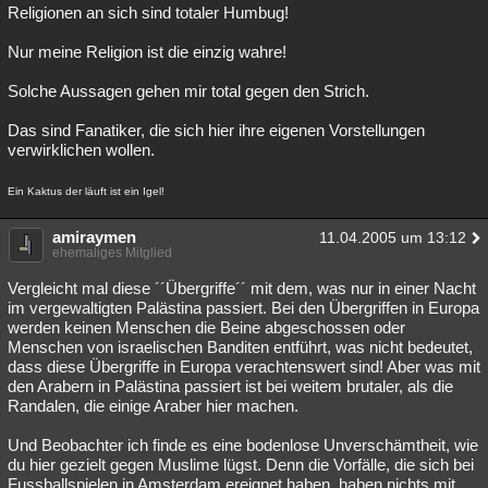
Religionen an sich sind totaler Humbug!
Nur meine Religion ist die einzig wahre!
Solche Aussagen gehen mir total gegen den Strich.
Das sind Fanatiker, die sich hier ihre eigenen Vorstellungen
verwirklichen wollen.
Ein Kaktus der läuft ist ein Igel!
amiraymen
11.04.2005 um 13:12
ehemaliges Mitglied
Vergleicht mal diese ´´Übergriffe´´ mit dem, was nur in einer Nacht
im vergewaltigten Palästina passiert. Bei den Übergriffen in Europa
werden keinen Menschen die Beine abgeschossen oder
Menschen von israelischen Banditen entführt, was nicht bedeutet,
dass diese Übergriffe in Europa verachtenswert sind! Aber was mit
den Arabern in Palästina passiert ist bei weitem brutaler, als die
Randalen, die einige Araber hier machen.
Und Beobachter ich finde es eine bodenlose Unverschämtheit, wie
du hier gezielt gegen Muslime lügst. Denn die Vorfälle, die sich bei
Fussballspielen in Amsterdam ereignet haben, haben nichts mit