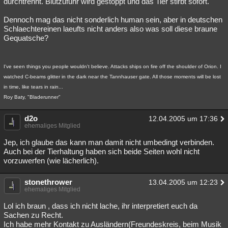
durchtrennt. Blutzufuhr wird gestoppt und das Tier stirbt sofort.
Dennoch mag das nicht sonderlich human sein, aber in deutschen
Schlaechtereinen laeufts nicht anders also was soll diese braune
Gequatsche?
I've seen things you people wouldn't believe. Attacks ships on fire off the shoulder of Orion. I
watched C-beams glitter in the dark near the Tannhauser gate. All those moments will be lost
in time, like tears in rain...
Roy Baty, "Bladerunner"
d2o
12.04.2005 um 17:36
ehemaliges Mitglied
Jep, ich glaube das kann man damit nicht umbedingt verbinden.
Auch bei der Tierhaltung haben sich beide Seiten wohl nicht
vorzuwerfen (wie lächerlich).
stonethrower
13.04.2005 um 12:23
ehemaliges Mitglied
Lol ich braun , dass ich nicht lache, ihr interpretiert euch da
Sachen zu Recht.
Ich habe mehr Kontakt zu Ausländern(Freundeskreis, beim Musik