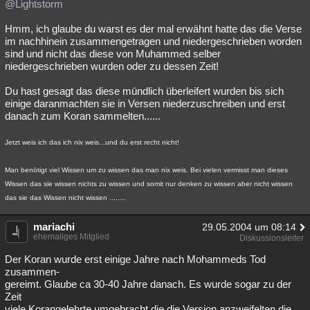
@Lightstorm
Hmm, ich glaube du warst es der mal erwähnt hatte das die Verse
im nachhinein zusammengetragen und niedergeschrieben worden
sind und nicht das diese von Muhammed selber
niedergeschrieben wurden oder zu dessen Zeit!
Du hast gesagt das diese mündlich überleifert wurden bis sich
einige daranmachten sie in Versen niederzuschreiben und erst
danach zum Koran sammelten......
Jetzt weis ich das ich nix weis...und du erst recht nicht!
Man benötigt viel Wissen um zu wissen das man nix weis. Bei vielen vermisst man dieses
Wissen das sie wissen nichts zu wissen und somit nur denken zu wissen aber nicht wissen
das sie das Wissen nicht wissen ........
mariachi
29.05.2004 um 08:14
ehemaliges Mitglied
Diskussionsleiter
Der Koran wurde erst einige Jahre nach Mohammeds Tod
zusammen-
gereimt. Glaube ca 30-40 Jahre danach. Es wurde sogar zu der
Zeit
viele Korangelehrte umgebracht die die Version anzweifelten die