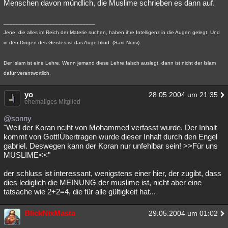
Menschen davon mündlich, die Muslime schrieben es dann auf.
______________________________
Jene, die alles im Reich der Materie suchen, haben ihre Intelligenz in die Augen gelegt. Und
in den Dingen des Geistes ist das Auge blind. (Said Nursi)
Der Islam ist eine Lehre. Wenn jemand diese Lehre falsch auslegt, dann ist nicht der Islam
dafür verantwortlich.
yo
28.05.2004 um 21:35
ehemaliges Mitglied
@sonny
"Weil der Koran nciht von Mohammed verfasst wurde. Der Inhalt
kommt von Gott!Übertragen wurde dieser Inhalt durch den Engel
gabriel. Deswegen kann der Koran nur unfehlbar sein! >>Für uns
MUSLIME<<"
der schluss ist interessant, wenigstens einer hier, der zugibt, dass
dies lediglich die MEINUNG der muslime ist, nicht aber eine
tatsache wie 2+2=4, die für alle gültigkeit hat...
BlickNixMasta
29.05.2004 um 01:02