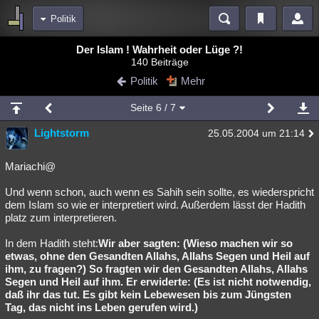
Politik
Bereiche
Der Islam ! Wahrheit oder Lüge ?!
140 Beiträge
Echtzeit
Diskussionen
Blogs
Videos
Statistiken
Politik
Mehr
Chat
Wiki
Neuigkeiten
2
Seite
6
/ 7
meine Rubriken
Lightstorm
25.05.2004 um 21:14
Menschen
Wissenschaft
Politik
Mystery
Kriminalfälle
Spiritualität
Verschwörungen
Technologie
Ufologie
Mariachi@
Und wenn schon, auch wenn es Sahih sein sollte, es wiederspricht
Natur
Umfragen
Unterhaltung
dem Islam so wie er interpretiert wird. Außerdem lässt der Hadith
weitere Rubriken
platz zum interpretieren.
Philosophie
Träume
Orte
Esoterik
Literatur
In dem Hadith steht:
Wir aber sagten: (Wieso machen wir so
etwas, ohne den Gesandten Allahs, Allahs Segen und Heil auf
Astronomie
Helpdesk
Gruppen
Gaming
Filme
ihm, zu fragen?) So fragten wir den Gesandten Allahs, Allahs
Segen und Heil auf ihm. Er erwiderte: (Es ist nicht notwendig,
Musik
Clash
Verbesserungen
Allmystery
English
daß ihr das tut. Es gibt kein Lebewesen bis zum Jüngsten
Tag, das nicht ins Leben gerufen wird.)
Übersichten