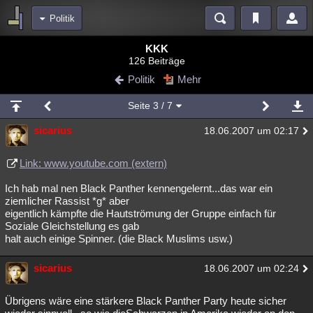
Politik
Bereiche
KKK
126 Beiträge
Echtzeit
Diskussionen
Blogs
Videos
Statistiken
Politik
Mehr
Chat
Wiki
Neuigkeiten
Seite
3
/ 7
meine Rubriken
sicarius
18.06.2007 um 02:17
Menschen
Wissenschaft
Politik
Mystery
Kriminalfälle
Spiritualität
Verschwörungen
Technologie
Ufologie
Link: www.youtube.com (extern)
Ich hab mal nen Black Panther kennengelernt...das war ein
Natur
Umfragen
Unterhaltung
ziemlicher Rassist *g* aber
weitere Rubriken
eigentlich kämpfte die Hautströmung der Gruppe einfach für
Soziale Gleichstellung es gab
Philosophie
Träume
Orte
Esoterik
Literatur
halt auch einige Spinner. (die Black Muslims usw.)
Astronomie
Helpdesk
Gruppen
Gaming
Filme
sicarius
18.06.2007 um 02:24
Musik
Clash
Verbesserungen
Allmystery
English
Übrigens wäre eine stärkere Black Panther Party heute sicher
Übersichten