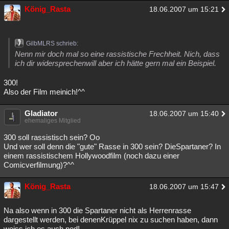
König_Rasta
18.06.2007 um 15:21
GilbMLRS schrieb:
Nenn mir doch mal so eine rassistische Frechheit. Nich, dass
ich dir widersprechenwill aber ich hätte gern mal ein Beispiel.
300!
Also der Film meinich!^^
Gladiator
18.06.2007 um 15:40
ehemaliges Mitglied
300 soll rassistisch sein? Oo
Und wer soll denn die "gute" Rasse in 300 sein? DieSpartaner? In
einem rassistischem Hollywoodfilm (noch dazu einer
Comicverfilmung)?^^
König_Rasta
18.06.2007 um 15:47
Na also wenn in 300 die Spartaner nicht als Herrenrasse
dargestellt werden, bei denenKrüppel nix zu suchen haben, dann
weiss ich es auch ned!