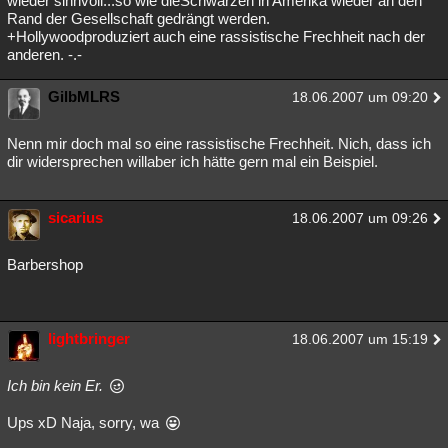
wieder sinnvoll...so wie dieSchwarzen in Amerika wieder an den
Rand der Gesellschaft gedrängt werden.
Besucht
Teilgenommen
Alle
Neue
Geschlossen
+Hollywoodproduziert auch eine rassistische Frechheit nach der
anderen. -.-
Lesenswert
Schlüsselwörter
GilbMLRS
18.06.2007 um 09:20
Nenn mir doch mal so eine rassistische Frechheit. Nich, dass ich
dir widersprechen willaber ich hätte gern mal ein Beispiel.
sicarius
18.06.2007 um 09:26
Barbershop
lightbringer
18.06.2007 um 15:19
Ich bin kein Er.
Ups xD Naja, sorry, wa