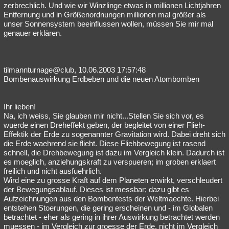
zerbrechlich. Und wie wir Winzlinge etwas in millionen Lichtjahren
Entfernung und in Größenordnungen millionen mal größer als
unser Sonnensystem beeinflussen wollen, müssen Sie mir mal
genauer erklären.
tilmannturnage@club, 10.06.2003 17:57:48
Bombenauswirkung Erdbeben und die neuen Atombomben
Ihr lieben!
Na, ich weiss, Sie glauben mir nicht...Stellen Sie sich vor, es
wuerde einen Dreheffekt geben, der begleitet von einer Flieh-
Effektik der Erde zu sogenannter Gravitation wird. Dabei dreht sich
die Erde waehrend sie flieht. Diese Fliehbewegung ist rasend
schnell, die Drehbewegung ist dazu im Vergleich klein. Dadurch ist
es moeglich, anziehungskraft zu verspueren; im groben erklaert
freilich und nicht ausfuehrlich.
Wird eine zu grosse Kraft auf dem Planeten erwirkt, verschleudert
der Bewegungsablauf. Dieses ist messbar; dazu gibt es
Aufzeichnungen aus den Bombentests der Weltmaechte. Hierbei
entstehen Stoerungen, die gering erscheinen und - im Globalen
betrachtet - eher als gering in ihrer Auswirkung betrachtet werden
muessen - im Vergleich zur groesse der Erde, nicht im Vergleich