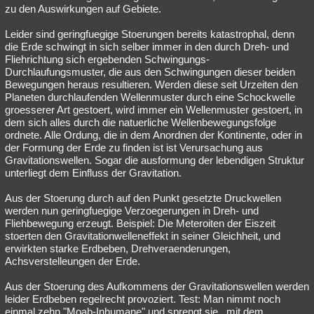
zu den Auswirkungen auf Gebiete.
Leider sind geringfuegige Stoerungen bereits katastrophal, denn
die Erde schwingt in sich selber immer in den durch Dreh- und
Fliehrichtung sich ergebenden Schwingungs-
Durchlaufungsmuster, die aus den Schwingungen dieser beiden
Bewegungen heraus resultieren. Werden diese seit Urzeiten den
Planeten durchlaufenden Wellenmuster durch eine Schockwelle
groesserer Art gestoert, wird immer ein Wellenmuster gestoert, in
dem sich alles durch die natuerliche Wellenbewegungsfolge
ordnete. Alle Ordung, die in dem Anordnen der Kontinente, oder in
der Formung der Erde zu finden ist ist Verursachung aus
Gravitationswellen. Sogar die ausformung der lebendigen Struktur
unterliegt dem Einfluss der Gravitation.
Aus der Stoerung durch auf den Punkt gesetzte Druckwellen
werden nun geringfuegige Verzoegerungen in Dreh- und
Fliehbewegung erzeugt. Beispiel: Die Meteroiten der Eiszeit
stoerten den Gravitationwelleneffekt in seiner Gleichheit, und
erwirkten starke Erdbeben, Drehveraenderungen,
Achsverstelleungen der Erde.
Aus der Stoerung des Aufkommens der Gravitationswellen werden
leider Erdbeben regelrecht provoziert. Test: Man nimmt noch
einmal zehn "Moab-Inhumane" und sprengt sie...mit dem