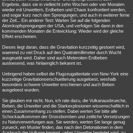
Ergebnis, dass sie in vielleicht zehn Wochen oder vier Monaten
wieder mit Unwettern, Erdbeben und Chaos konfrontiert werden,
und sogar kurz nach den Sprengungen, und auch in weiterer ferne
der Zeit... Ein anderer Test: Warten Sie auf die folgenden
Atomkopfsprengungen der USA, und verfolgen Sie dann in den
kommenden Monaten die Entwicklung: Wieder wird der gleiche
Effekt erscheinen.
Dieses liegt daran, dass die Gravitation kurzzeitig gestoert wird,
waerend zu viel Druck auf den Quatratmillimeter durch Wucht
ausgeuebt wird. Daher sind auch Meteroiten Erdbeben
ausloesend, was hinlaenglich bekannt ist.
Uebrigend haben selbst die Flugzeugattentate von New-York eine
kuzzeitige Gravitationserschuetterung ausgeloest, weshalb
besonders schwere Unwetter erschienen und auch Beben
ausgeloest wurden.
Sie glauben mir nicht. Nun, ich rate dazu, die Vulkanausbrueche,
Beben, die Unwetter und die Starkexplosionen wissenschaftlich in
einen Zusammenhang zu stellen. Dabei werten Sie bitte alle
Schockaufkommen der Grossbomben und zeitliche Versetzungen
zu Naturverwerfungen aus. Sie werden, werten Sie lange genug
zurueck, ein Muster finden, das nach den Detonationen in dem
Ausbruch der Vulkane beginnt, ueber Unwetter begleitet wird, zu