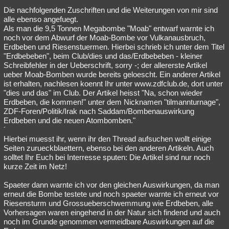
Die nachfolgenden Zuschriften und die Weiterungen von mir sind
Besucht
Teilgenommen
Alle
Neue
Geschlossen
alle ebenso angefuegt.
Als man die 9,5 Tonnen Megabombe "Moab" entwarf warnte ich
Lesenswert
Schlüsselwörter
noch vor dem Abwurf der Moab-Bombe vor Vulkanausbruch,
Erdbeben und Riesenstuermen. Hierbei schrieb ich unter dem Titel
"Erdbebeben", beim Club/dies und das/Erdbebeben - kleiner
Schreibfehler in der Ueberschrift, sorry -; der allererste Artikel
ueber Moab-Bomben wurde bereits geloescht. Ein anderer Artikel
ist erhalten, nachlesen koennt Ihr unter www.zdfclub.de, dort unter
"dies und das" im Club. Der Artikel heisst "Na, schon wieder
Erdbeben, die kommen!" unter dem Nicknamen "tilmannturnage",
ZDF-Foren/Politik/Irak nach Saddam/Bombenauswirkung
Erdbeben und die neuen Atombomben."
´
Hierbei muesst ihr, wenn ihr den Thread aufsuchen wollt einige
Seiten zurueckblaettern, ebenso bei den anderen Artikeln. Auch
solltet Ihr Euch bei Interresse sputen: Die Artikel sind nur noch
kurze Zeit im Netz!
Spaeter dann warnte ich vor den gleichen Auswirkungen, da man
erneut die Bombe testete und noch spaeter warnte ich erneut vor
Riesensturm und Grossueberschwemmung wie Erdbeben, alle
Vorhersagen waren eingehend in der Natur sich findend und auch
noch im Grunde genommen vermeidbare Auswirkungen auf die