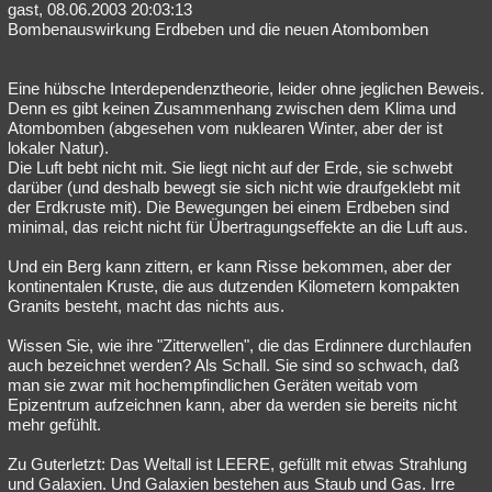
gast, 08.06.2003 20:03:13
Bombenauswirkung Erdbeben und die neuen Atombomben
Eine hübsche Interdependenztheorie, leider ohne jeglichen Beweis.
Denn es gibt keinen Zusammenhang zwischen dem Klima und
Atombomben (abgesehen vom nuklearen Winter, aber der ist
lokaler Natur).
Die Luft bebt nicht mit. Sie liegt nicht auf der Erde, sie schwebt
darüber (und deshalb bewegt sie sich nicht wie draufgeklebt mit
der Erdkruste mit). Die Bewegungen bei einem Erdbeben sind
minimal, das reicht nicht für Übertragungseffekte an die Luft aus.
Und ein Berg kann zittern, er kann Risse bekommen, aber der
kontinentalen Kruste, die aus dutzenden Kilometern kompakten
Granits besteht, macht das nichts aus.
Wissen Sie, wie ihre "Zitterwellen", die das Erdinnere durchlaufen
auch bezeichnet werden? Als Schall. Sie sind so schwach, daß
man sie zwar mit hochempfindlichen Geräten weitab vom
Epizentrum aufzeichnen kann, aber da werden sie bereits nicht
mehr gefühlt.
Zu Guterletzt: Das Weltall ist LEERE, gefüllt mit etwas Strahlung
und Galaxien. Und Galaxien bestehen aus Staub und Gas. Irre