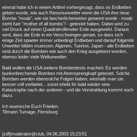
einmal habe ich in einem Artikel vorhergesagt, dass es Erdbeben
geben wurde, wie auch Riesenunwetter wenn die USA ihre neue
Bombe "moab", wie sie laecherlicherweise genannt wurde - moab
steht fuer "mother of all bombs"! - getestet haben. Dabei wird zu
viel Druck auf einen Quadratmillimeter Erde ausgewirkt. Daraus
wird, dass die Erde in ein Verschwingen geraet, so dass sich
einige Zeit spaeter immer unbedingt Erdbeben und darauf folgende
Unwetter bilden muessen. Algerien, Tuerkei, Japan - alle Erdbeben
sind durch die Bomben wie auch den Krieg ausgeloest worden,
ebenso leider viele Weltunwetter.
Bald wollen die USA weitere Bombentests machen: Es werden
bunkerbrechende Bomben mit Atomsprengkopf getestet. Solche
Bomben werden ebensolche Folgen haben, weshalb man sie
besser voll verbietet... sonst erlebt ihr bald wieder eine
Katastrophe nach der anderen - und die Verstrahlung kommt noch
dazu.
Ich wuensche Euch Frieden.
Tilmann Turnage, Flensburg
[zdf]moderator@club, 04.06.2003 15:23:51