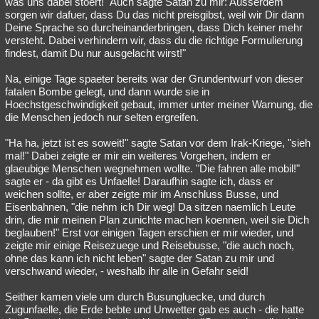
was uns dabei stoert!" Auch sagte Satan zu mir: Ausserdem
sorgen wir dafuer, dass Du das nicht preisgibst, weil wir Dir dann
Deine Sprache so durcheinanderbringen, dass Dich keiner mehr
versteht. Dabei verhindern wir, dass du die richtige Formulierung
findest, damit Du nur ausgelacht wirst!"
Na, einige Tage spaeter bereits war der Grundentwurf von dieser
fatalen Bombe gelegt, und dann wurde sie in
Hoechstgeschwindigkeit gebaut, immer unter meiner Warnung, die
die Menschen jedoch nur selten ergreifen.
"Ha ha, jetzt ist es soweit!" sagte Satan vor dem Irak-Kriege, "sieh
mal!" Dabei zeigte er mir ein weiteres Vorgehen, indem er
glaeubige Menschen wegnehmen wollte. "Die fahren alle mobil!"
sagte er - da gibt es Unfaelle! Daraufhin sagte ich, dass er
weichen sollte, er aber zeigte mir im Anschluss Busse, und
Eisenbahnen, "die nehm ich Dir weg! Da sitzen naemlich Leute
drin, die mir meinen Plan zunichte machen koennen, weil sie Dich
beglauben!" Erst vor einigen Tagen erschien er mir wieder, und
zeigte mir einige Reisezuege und Reisebusse, "die auch noch,
ohne das kann ich nicht leben" sagte der Satan zu mir und
verschwand wieder, - weshalb ihr alle in Gefahr seid!
Seither kamen viele um durch Busungluecke, und durch
Zugunfaelle, die Erde bebte und Unwetter gab es auch - die hatte