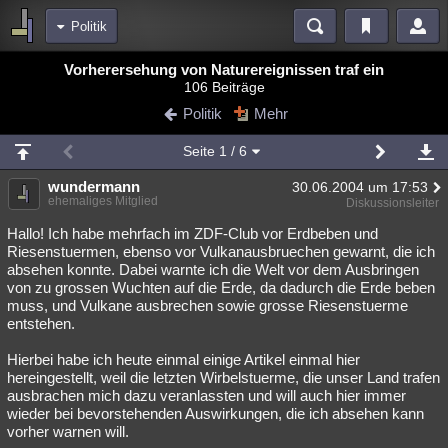
Politik
Bereiche
Vorherersehung von Naturereignissen traf ein
106 Beiträge
Echtzeit
Diskussionen
Blogs
Videos
Statistiken
Politik
Mehr
Chat
Wiki
Neuigkeiten
Seite
1
/ 6
meine Rubriken
wundermann
30.06.2004 um 17:53
Menschen
Wissenschaft
Politik
Mystery
Kriminalfälle
ehemaliges Mitglied
Diskussionsleiter
Spiritualität
Verschwörungen
Technologie
Ufologie
Hallo! Ich habe mehrfach im ZDF-Club vor Erdbeben und
Riesenstuermen, ebenso vor Vulkanausbruechen gewarnt, die ich
absehen konnte. Dabei warnte ich die Welt vor dem Ausbringen
Natur
Umfragen
Unterhaltung
von zu grossen Wuchten auf die Erde, da dadurch die Erde beben
weitere Rubriken
muss, und Vulkane ausbrechen sowie grosse Riesenstuerme
entstehen.
Philosophie
Träume
Orte
Esoterik
Literatur
Hierbei habe ich heute einmal einige Artikel einmal hier
Astronomie
Helpdesk
Gruppen
Gaming
Filme
hereingestellt, weil die letzten Wirbelstuerme, die unser Land trafen
ausbrachen mich dazu veranlassten und will auch hier immer
Musik
Clash
Verbesserungen
Allmystery
English
wieder bei bevorstehenden Auswirkungen, die ich absehen kann
vorher warnen will.
Übersichten