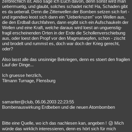
zerbrechlich ist. Also sage ich Euch davon, denn sonst wird man
uebermuetig, und glaubt, solches schadet nicht! Ha, Schaden gibt
es da ueberall. Denn die Zitterwellen der Bomben setzen sich fort -
und irgendwo leost sich dann ein "Ueberkruzen" von Wellen aus,
die den Erdball durchfahren, dann ergibt sich ein Aufschaukeln der
Wellen und eine Kraft, welche daraus wird loest an unguenstig-
fragil erscheinenden Orten in der Erde die Schollenverschiebung
aus, oder loest den Propf vor den Magmatoepfen, schon - zischt
und brodelt und rummst es, doch war doch der Krieg gerecht,
oder?
Also lasst alle das unsinnige Bekriegen, denn es stoert den fragilen
Lauf der Dinge...
Ich gruesse herzlich,
Tilmann Turnage, Flensburg
samariter@club, 06.06.2003 22:23:55
Bombenauswirkung Erdbeben und die neuen Atombomben
Bitte eine Quelle, wo ich das nachlesen kan, angeben !
Mich
würde das wirklich interessieren, denn es hört sich für mich