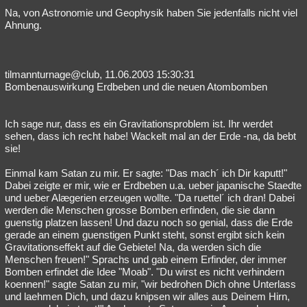
Na, von Astronomie und Geophysik haben Sie jedenfalls nicht viel
Ahnung.
tilmannturnage@club, 11.06.2003 15:30:31
Bombenauswirkung Erdbeben und die neuen Atombomben
Ich sage nur, dass es ein Gravitationsproblem ist. Ihr werdet
sehen, dass ich recht habe! Wackelt mal an der Erde -na, da bebt
sie!
Einmal kam Satan zu mir. Er sagte: "Das mach´ ich Dir kaputt!"
Dabei zeigte er mir, wie er Erdbeben u.a. ueber japanische Staedte
und ueber Alægerien erzeugen wollte. "Da ruettel´ ich dran! Dabei
werden die Menschen grosse Bomben erfinden, die sie dann
guenstig platzen lassen! Und dazu noch so genial, dass die Erde
gerade an einem guenstigen Punkt steht, sonst ergibt sich kein
Gravitationseffekt auf die Gebiete! Na, da werden sich die
Menschen freuen!" Sprachs und gab einem Erfinder, der immer
Bomben erfindet die Idee "Moab". "Du wirst es nicht verhindern
koennen!" sagte Satan zu mir, "wir bedrohen Dich ohne Unterlass
und laehmen Dich, und dazu knipsen wir alles aus Deinem Hirn,