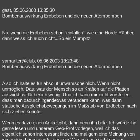
gast, 05.06.2003 13:35:30
Bombenauswirkung Erdbeben und die neuen Atombomben
Na, wenn die Erdbeben schon "einfallen", wie eine Horde Räuber,
dann weiss ich auch nicht...So ein Mumpitz.
samariter@club, 05.06.2003 18:23:48
Bombenauswirkung Erdbeben und die neuen Atombomben
Also ich halte es für absolut unwahrscheinlich. Wenn nicht
unmöglich. Das, was der Mensch so an Kräften auf die Platten
auswirkt, ist lächerlich wenig. Und ich kann mir nicht vorstellen,
dass man dadurch irgendetwas verändern kann, was dann
statische Ausgleichsbewegungen im Maßstab von Erdbeben nach
sich ziehen könnte.
Wenn es dazu einen Artikel gibt, dann nenn ihn bitte. Ich würde ihn
gerne lesen und unserem Geo-Prof vorlegen, weil ich das
eigentlich schon interessant finde und mal gern eine Meinung von
jemandem höern würde, der sein Wissen eben nicht nur aus