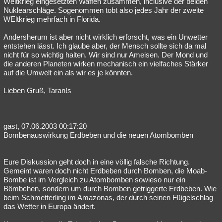
Weltkrieg eingesetzten Waffen zusammen, inclusive der beiden
Nuklearschläge. Sogenommen tobt also jedes Jahr der zweite
WEltkrieg mehrfach in Florida.
Andersherum ist aber nicht wirklich erforscht, was ein Unwetter
entstehen lässt. Ich glaube aber, der Mensch sollte sich da mal
nicht für so wichtig halten. Wir sind nur Ameisen. Der Mond und
die anderen Planeten wirken mechanisch ein vielfaches Stärker
auf die Umwelt ein als wir es je könnten.
Lieben Gruß, Taran!s
gast, 07.06.2003 00:17:20
Bombenauswirkung Erdbeben und die neuen Atombomben
Eure Diskussion geht doch in eine völlig falsche Richtung.
Gemeint waren doch nicht Erdbeben durch Bomben, die Moab-
Bombe ist im Vergleich zu Atombomben sowieso nur ein
Bömbchen, sondern um durch Bomben getriggerte Erdbeben. Wie
beim Schmetterling im Amazonas, der durch seinen Flügelschlag
das Wetter in Europa ändert.