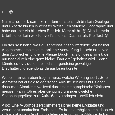
Hi !
Nur mal schnell, damit kein Irrtum entsteht: Ich bin kein Geologe
und Experte bin ich in keinster Weise. Ich studiere Geographie und
habe darüber ein bisschen Einblick. Mehr nicht.
Also ist mein
Urteil sicher kein wirklich verlässliches. Das nur als Pre-Text
Ob das sein kann, was du schreibst ? *schulterzuck* Vorstellbar.
Angenommen so eine tektonische Verwerfung ist sehr nahe vor
dem Aufbrechen und eine Menge Druck hat sich gesammelt, der
nur noch durch eine ganz kleine "Barriere" gehalten wird... dann
könnte es evtl. schon sein, dass irgendeine gewaltige
Erschütterung irgendwas da auslösen könnte.
Wobei man sich eben fragen muss, welche Wirkung jetzt z.B. ein
Atomtest hat auf die tektonischen Abläufe. Ich weiß nur sicher,
dass man Atomtests weltweit durch seismographische Stationen
messen kann. Ob es aber genug ist, um irgendwelche
Spannungsgefüge zum Aufreißen zu bringen... weiß ich nicht.
Also: Eine A-Bombe zerschmettert sicher keine Erdplatte und
verursacht unmittelbar Erdbeben. Es könnte möglich sein, dass eh
schon nahe dem Ausbruch stehende tektonische Abläufe dadurch