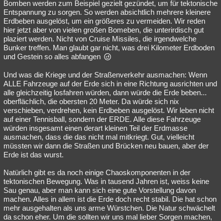
Bomben werden zum Beispiel gezielt gezündet, um für tektonische
Entspannung zu sorgen. So werden absichtlich mehrere kleinere
Erdbeben ausgelöst, um ein größeres zu vermeiden. Wir reden
hier jetzt aber von vielen großen Bomeben, die unterirdisch gut
plaziert werden. Nicht von Cruise Missiles, die irgendwelche
Bunker treffen. Man glaubt gar nicht, was drei Kilometer Erdboden
und Gestein so alles abfangen
Und was die Kriege und der Straßenverkehr ausmachen: Wenn
ALLE Fahrzeuge auf der Erde sich in eine Richtung ausrichten und
alle gleichzeitig losfahren würden, dann würde die Erde beben...
oberflächlich, die obersten 20 Meter. Da würde sich nix
verschieben, verdrehen, kein Erdbeben ausgelöst. Wir leben nicht
auf einer Tennisball, sondern der ERDE. Alle diese Fahrzeuge
würden insgesamt einen derart kleinen Teil der Erdmasse
ausmachen, dass die das nicht mal mitkriegt. Gut, vielleicht
müssten wir dann die Straßen und Brücken neu bauen, aber der
Erde ist das wurst.
Natürlich gibt es da noch einige Chaoskomponenten in der
tektonischen Bewegung. Was in tausend Jahren ist, weiss keine
Sau genau, aber man kann sich eine gute Vorstellung davon
machen. Alles in allem ist die Erde doch recht stabil. Die hat schon
mehr ausgehalten als uns arme Würstchen. Die Natur schwächelt
da schon eher. Um die sollten wir uns mal lieber Sorgen machen,