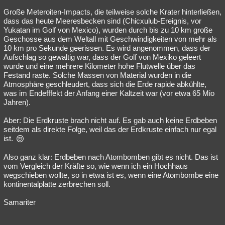
Große Meteroiten-Impacts, die teilweise solche Krater hinterließen,
dass das heute Meeresbecken sind (Chicxulub-Ereignis, vor
Yukatan im Golf von Mexico), wurden durch bis zu 10 km große
Geschosse aus dem Weltall mit Geschwindigkeiten von mehr als
10 km pro Sekunde geerissen. Es wird angenommen, dass der
Aufschlag so gewaltig war, dass der Golf von Mexiko geleert
wurde und eine mehrere Kilometer hohe Flutwelle über das
Festand raste. Solche Massen von Material wurden in die
Atmosphäre geschleudert, dass sich die Erde rapide abkühlte,
was im Endefffekt der Anfang einer Kaltzeit war (vor etwa 65 Mio
Jahren).
Aber: Die Erdkruste brach nicht auf. Es gab auch keine Erdbeben
seitdem als direkte Folge, weil das der Erdkruste einfach nur egal
ist.
Also ganz klar: Erdbeben nach Atombomben gibt es nicht. Das ist
vom Vergleich der Kräfte so, wie wenn ich ein Hochhaus
wegschieben wollte, so in etwa ist es, wenn eine Atombombe eine
kontinentalplatte zerbrechen soll.
Samariter