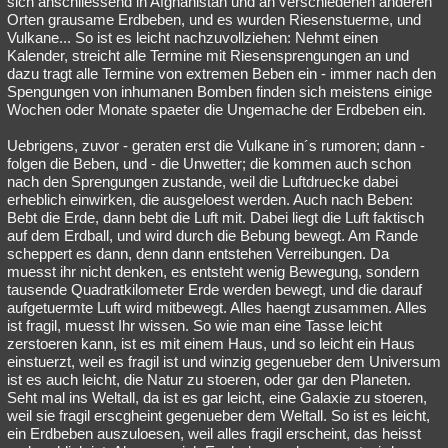
sich anschliessend in Afghanistan und an verschiedenen anderen
Orten grausame Erdbeben, und es wurden Riesenstuerme, und
Vulkane... So ist es leicht nachzuvollziehen: Nehmt einen
Kalender, streicht alle Termine mit Riesensprengungen an und
dazu tragt alle Termine von extremen Beben ein - immer nach den
Spengungen von inhumanen Bomben finden sich meistens einige
Wochen oder Monate spaeter die Ungemache der Erdbeben ein.
Uebrigens, zuvor - geraten erst die Vulkane in´s rumoren; dann -
folgen die Beben, und - die Unwetter; die kommen auch schon
nach den Sprengungen zustande, weil die Luftdruecke dabei
erheblich einwirken, die ausgeloest werden. Auch nach Beben:
Bebt die Erde, dann bebt die Luft mit. Dabei liegt die Luft faktisch
auf dem Erdball, und wird durch die Bebung bewegt. Am Rande
scheppert es dann, denn dann entstehen Verreibungen. Da
muesst ihr nicht denken, es entsteht wenig Bewegung, sondern
tausende Quadratkilometer Erde werden bewegt, und die darauf
aufgetuermte Luft wird mitbewegt. Alles haengt zusammen. Alles
ist fragil, muesst Ihr wissen. So wie man eine Tasse leicht
zerstoeren kann, ist es mit einem Haus, und so leicht ein Haus
einstuerzt, weil es fragil ist und winzig gegenueber dem Universum
ist es auch leicht, die Natur zu stoeren, oder gar den Planeten.
Seht mal ins Weltall, da ist es gar leicht, eine Galaxie zu stoeren,
weil sie fragil erscgheint gegenueber dem Weltall. So ist es leicht,
ein Erdbeben auszuloesen, weil alles fragil erscheint, das heisst