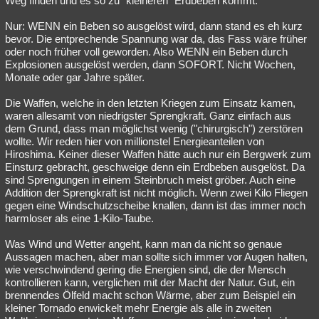
Weg finden und es so zu "kleineren" Erdbeben kommt.
Nur: WENN ein Beben so ausgelöst wird, dann stand es eh kurz
bevor. Die entprechende Spannung war da, das Fass wäre früher
oder noch früher voll geworden. Also WENN ein Beben durch
Explosionen ausgelöst werden, dann SOFORT. Nicht Wochen,
Monate oder gar Jahre später.
Die Waffen, welche in den letzten Kriegen zum Einsatz kamen,
waren allesamt von niedrigster Sprengkraft. Ganz einfach aus
dem Grund, dass man möglichst wenig ("chirurgisch") zerstören
wollte. Wir reden hier von millionstel Energieanteilen von
Hiroshima. Keiner dieser Waffen hätte auch nur ein Bergwerk zum
Einsturz gebracht, geschweige denn ein Erdbeben ausgelöst. Da
sind Sprengungen in einem Steinbruch meist gröber. Auch eine
Addition der Sprengkraft ist nicht möglich. Wenn zwei Kilo Fliegen
gegen eine Windschutzscheibe knallen, dann ist das immer noch
harmloser als eine 1-Kilo-Taube.
Was Wind und Wetter angeht, kann man da nicht so genaue
Aussagen machen, aber man sollte sich immer vor Augen halten,
wie verschwindend gering die Energien sind, die der Mensch
kontrollieren kann, verglichen mit der Macht der Natur. Gut, ein
brennendes Ölfeld macht schon Wärme, aber zum Beispiel ein
kleiner Tornado enwickelt mehr Energie als alle in zweiten