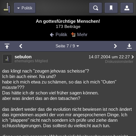
Politik
Bereiche
An gottesfürchtige Menschen!
173 Beiträge
Echtzeit
Diskussionen
Blogs
Videos
Statistiken
Politik
Mehr
Chat
Wiki
Neuigkeiten
3
Seite
7
/ 9
meine Rubriken
sebulon
14.07.2004 um 22:27
Menschen
Wissenschaft
Politik
Mystery
Kriminalfälle
ehemaliges Mitglied
Diskussionsleiter
Spiritualität
Verschwörungen
Technologie
Ufologie
das klingt nach "zeugen jehovas scheisse"?
Ich bin auch einer. Na und?
habe ich mich etwa zu schämen, so das ich mich "Outen"
Natur
Umfragen
Unterhaltung
müsste???
weitere Rubriken
Das hätte ich dir schon viel früher sagen können.
aber was ändert das an den tatsachen?
Philosophie
Träume
Orte
Esoterik
Literatur
das ändert weder das die evolution nicht bewiesen ist noch ändert
Astronomie
Helpdesk
Gruppen
Gaming
Filme
das irgendeinen aspekt der von mir angesprochenen Dinge. Ich
ich "plappere" nicht nach sondern ich prüfe und ziehe dann
Musik
Clash
Verbesserungen
Allmystery
English
schlussfolgerungen. Das solltest du vielleicht auch tun.
Übersichten