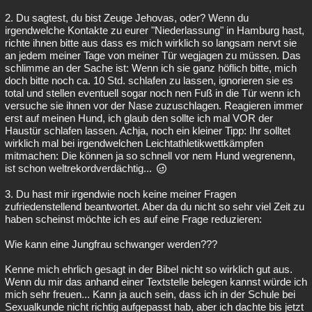
2. Du sagtest, du bist Zeuge Jehovas, oder? Wenn du
irgendwelche Kontakte zu eurer "Niederlassung" in Hamburg hast,
richte ihnen bitte aus dass es mich wirklich so langsam nervt sie
an jedem meiner Tage von meiner Tür wegjagen zu müssen. Das
schlimme an der Sache ist: Wenn ich sie ganz höflich bitte, mich
doch bitte noch ca. 10 Std. schlafen zu lassen, ignorieren sie es
total und stellen eventuell sogar noch nen Fuß in die Tür wenn ich
versuche sie ihnen vor der Nase zuzuschlagen. Reagieren immer
erst auf meinen Hund, ich glaub den sollte ich mal VOR der
Haustür schlafen lassen. Achja, noch ein kleiner Tipp: Ihr solltet
wirklich mal bei irgendwelchen Leichtathletikwettkämpfen
mitmachen: Die können ja so schnell vor nem Hund wegrenenn,
ist schon weltrekordverdächtig...
3. Du hast mir irgendwie noch keine meiner Fragen
zufriedenstellend beantwortet. Aber da du nicht so sehr viel Zeit zu
haben scheinst möchte ich es auf eine Frage reduzieren:
Wie kann eine Jungfrau schwanger werden???
Kenne mich ehrlich gesagt in der Bibel nicht so wirklich gut aus.
Wenn du mir das anhand einer Textstelle belegen kannst würde ich
mich sehr freuen... Kann ja auch sein, dass ich in der Schule bei
Sexualkunde nicht richtig aufgepasst hab, aber ich dachte bis jetzt