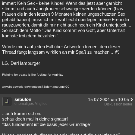
immer: Kein Sex - keine Kinder! Wenn das jetzt aber garnicht
stimmt und auch Jungfrauen schwanger werden können (bzw.
Frauen die in den letzten 9 Monaten keinen ungeschützten Sex
gehabt haben) muss ich mir wohl echt überlegen meine Freundin
rauszuwerfen, damit dir mir nicht auch noch ein Kind unterjubelt....
So nach dem Motto "Das Kind kommt von Gott, aber Unterhalt
kannste trotzdem bezahlen!"...
Würde mich auf jeden Fall über Antworten freuen, den dieser
Thread fängt langsam wirklich an mir Spaß zu machen...
LG, DerHamburger
Fighting for peace is like fucking for virginity.
www.beepworld.de/members73/derhamburger20
sebulon
15.07.2004 um 10:05
ehemaliges Mitglied
Diskussionsleiter
...ach komm schon.
schau doch mal in deine signatur!
"das fundament ist die basis jeder Grundlage"