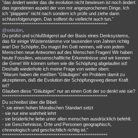
"das ändert weder das die evolution nicht bewiesen ist noch ändert
das irgendeinen aspekt der von mir angesprochenen Dinge. Ich
ich "plappere" nicht nach sondern ich prüfe und ziehe dann
schlussfolgerungen. Das solltest du vielleicht auch tun."
*********************************************************
@sebulon
,
Du prüfst und schlußfolgerst auf der Basis eines Denksystems,
das für einige Wüstenstämme vor tausenden von Jahren richtig
war! Der Schöpfer, Du magst ihn Gott nennen, will von jedem
Menschen neue Antworten auf des Menschen Fragen! Wir haben
heute Fossilien, wissenschaftliche Erkenntnisse und wir kennen
die Gene! Wir können sehen wie die Schöpfung abgelaufen ist!
Deshalb wiederhole ich meine Frage von weiter oben:
"Warum haben die meißten "Gläubigen" ein Problem damit zu
akzeptieren, daß die Evolution der Schöpfungsweg dieser Kraft
ist?
Glauben diese "Gläubigen" nur an einen Gott der so denkt wie sie?
*********************************************************
Du schreibst über die Bibel:
"- sie einen hohen Moralischen Standart setzt
- sie nur eine wahrheit lehrt
- sie brüderliche liebe unter allen menschen ausdrücklich befehlt.
- sie Geschehnisse, Orte und Personen geographisch,
chronologisch und geschichtlich richtig ist."
*********************************************************