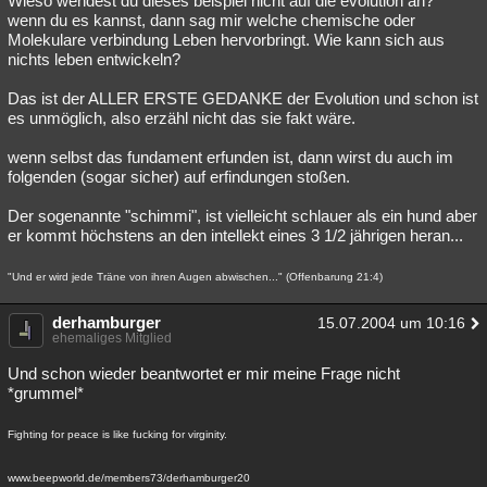
Wieso wendest du dieses beispiel nicht auf die evolution an?
wenn du es kannst, dann sag mir welche chemische oder
Molekulare verbindung Leben hervorbringt. Wie kann sich aus
nichts leben entwickeln?
Das ist der ALLER ERSTE GEDANKE der Evolution und schon ist
es unmöglich, also erzähl nicht das sie fakt wäre.
wenn selbst das fundament erfunden ist, dann wirst du auch im
folgenden (sogar sicher) auf erfindungen stoßen.
Der sogenannte "schimmi", ist vielleicht schlauer als ein hund aber
er kommt höchstens an den intellekt eines 3 1/2 jährigen heran...
"Und er wird jede Träne von ihren Augen abwischen..." (Offenbarung 21:4)
derhamburger
15.07.2004 um 10:16
ehemaliges Mitglied
Und schon wieder beantwortet er mir meine Frage nicht
*grummel*
Fighting for peace is like fucking for virginity.
www.beepworld.de/members73/derhamburger20