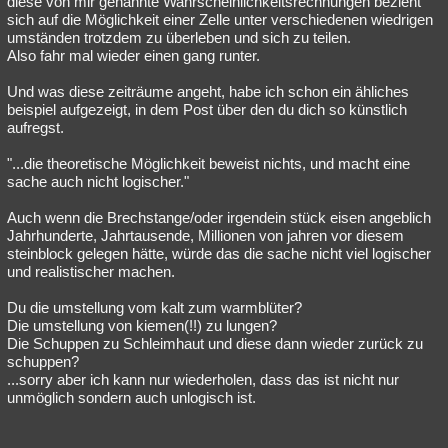
diese von mir genannte Wahrscheinlichkeitsrechnungen bezieht
sich auf die Möglichkeit einer Zelle unter verschiedenen wiedrigen
Besucht
Teilgenommen
Alle
Neue
Geschlossen
umständen trotzdem zu überleben und sich zu teilen.
Also fahr mal wieder einen gang runter.
Lesenswert
Schlüsselwörter
Und was diese zeiträume angeht, habe ich schon ein ähliches
beispiel aufgezeigt, in dem Post über den du dich so künstlich
aufregst.
"...die theoretische Möglichkeit beweist nichts, und macht eine
sache auch nicht logischer."
Auch wenn die Brechstange/oder irgendein stück eisen angeblich
Jahrhunderte, Jahrtausende, Millionen von jahren vor diesem
steinblock gelegen hätte, würde das die sache nicht viel logischer
und realistischer machen.
Du die umstellung vom kalt zum warmblüter?
Die umstellung von kiemen(!!) zu lungen?
Die Schuppen zu Schleimhaut und diese dann wieder zurück zu
schuppen?
...sorry aber ich kann nur wiederholen, dass das ist nicht nur
unmöglich sondern auch unlogisch ist.