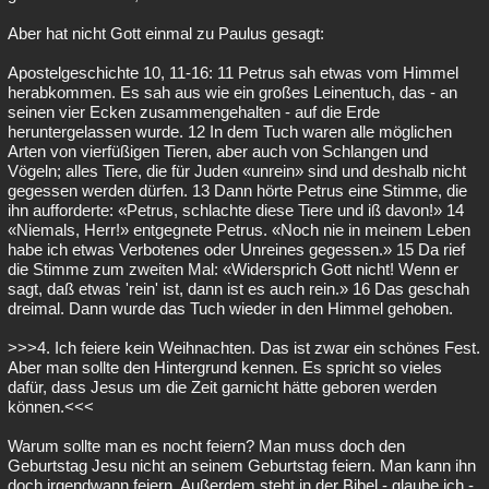
Aber hat nicht Gott einmal zu Paulus gesagt:
Apostelgeschichte 10, 11-16: 11 Petrus sah etwas vom Himmel
herabkommen. Es sah aus wie ein großes Leinentuch, das - an
seinen vier Ecken zusammengehalten - auf die Erde
heruntergelassen wurde. 12 In dem Tuch waren alle möglichen
Arten von vierfüßigen Tieren, aber auch von Schlangen und
Vögeln; alles Tiere, die für Juden «unrein» sind und deshalb nicht
gegessen werden dürfen. 13 Dann hörte Petrus eine Stimme, die
ihn aufforderte: «Petrus, schlachte diese Tiere und iß davon!» 14
«Niemals, Herr!» entgegnete Petrus. «Noch nie in meinem Leben
habe ich etwas Verbotenes oder Unreines gegessen.» 15 Da rief
die Stimme zum zweiten Mal: «Widersprich Gott nicht! Wenn er
sagt, daß etwas 'rein' ist, dann ist es auch rein.» 16 Das geschah
dreimal. Dann wurde das Tuch wieder in den Himmel gehoben.
>>>4. Ich feiere kein Weihnachten. Das ist zwar ein schönes Fest.
Aber man sollte den Hintergrund kennen. Es spricht so vieles
dafür, dass Jesus um die Zeit garnicht hätte geboren werden
können.<<<
Warum sollte man es nocht feiern? Man muss doch den
Geburtstag Jesu nicht an seinem Geburtstag feiern. Man kann ihn
doch irgendwann feiern. Außerdem steht in der Bibel - glaube ich -