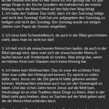
an die Gebote und lebe so wie Jesus es uns gezeigt hat. Es gibt
einige Dinge in der Kirche (vorallem die katholische) die meiner
Meinung nach die Menschheit auf den falschen Weg bringt.
1. Ich halte den Sabbat. Das heißt, dass ich den Samstag heilige
und nicht den Sonntag! Gott hat uns aufgegeben den Samstag zu
heiligen und nicht den Sonntag. Der Sonntag wurde vor einigen
Jahren vom Papst als Gesetz eingeführt.
2. Ich esse kein Schweinefleisch, da auch in der Bibel geschrieben
steht, dass man es nicht tun darf.
3. Ich ließ mich als erwachsenen Menschen taufen, da auch in der
Bibel gesagt wird, dass man sich als erwachsender Mensch
taufen lassen soll. Kindertaufe ist sinnlos. Was bringt das, wenn
ein kleines Kind vom Glauben noch keine Ahnung hat.
4. Ich feiere kein Weihnachten. Das ist zwar ein schönes Fest.
Aber man sollte den Hintergrund kennen. Es spricht so vieles
dafür, dass Jesus um die Zeit garnicht hätte geboren werden
können. Weihnachten entstand auch nur um den Sonnengott zu
loben. Und das schon Jahre bevor Jesus auf die Welt kam.
Heutzutage ist es eine Tradition diese Dinge zu feiern. Aber in der
Bibel steht geschrieben, dass es Sachen auf der Welt geben wird,
die die Menschheit erblinden lässt.