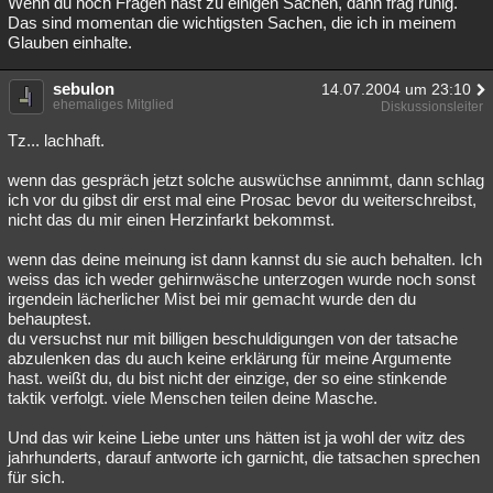
Wenn du noch Fragen hast zu einigen Sachen, dann frag ruhig.
Das sind momentan die wichtigsten Sachen, die ich in meinem
Glauben einhalte.
sebulon
14.07.2004 um 23:10
ehemaliges Mitglied
Diskussionsleiter
Tz... lachhaft.
wenn das gespräch jetzt solche auswüchse annimmt, dann schlag
ich vor du gibst dir erst mal eine Prosac bevor du weiterschreibst,
nicht das du mir einen Herzinfarkt bekommst.
wenn das deine meinung ist dann kannst du sie auch behalten. Ich
weiss das ich weder gehirnwäsche unterzogen wurde noch sonst
irgendein lächerlicher Mist bei mir gemacht wurde den du
behauptest.
du versuchst nur mit billigen beschuldigungen von der tatsache
abzulenken das du auch keine erklärung für meine Argumente
hast. weißt du, du bist nicht der einzige, der so eine stinkende
taktik verfolgt. viele Menschen teilen deine Masche.
Und das wir keine Liebe unter uns hätten ist ja wohl der witz des
jahrhunderts, darauf antworte ich garnicht, die tatsachen sprechen
für sich.