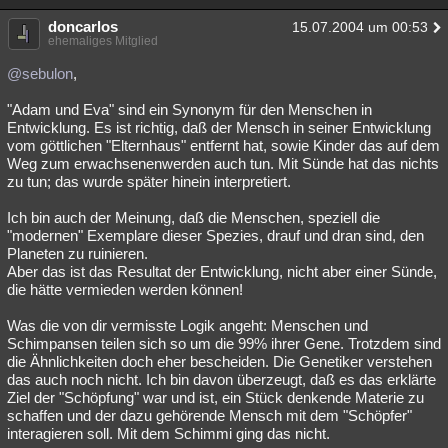
doncarlos
15.07.2004 um 00:53
ehemaliges Mitglied
@sebulon
,
"Adam und Eva" sind ein Synonym für den Menschen in
Entwicklung. Es ist richtig, daß der Mensch in seiner Entwicklung
vom göttlichen "Elternhaus" entfernt hat, sowie Kinder das auf dem
Weg zum erwachsenenwerden auch tun. Mit Sünde hat das nichts
zu tun; das wurde später hinein interpretiert.
Ich bin auch der Meinung, daß die Menschen, speziell die
"modernen" Exemplare dieser Spezies, drauf und dran sind, den
Planeten zu ruinieren.
Aber das ist das Resultat der Entwicklung, nicht aber einer Sünde,
die hätte vermieden werden können!
Was die von dir vermisste Logik angeht: Menschen und
Schimpansen teilen sich so um die 99% ihrer Gene. Trotzdem sind
die Ähnlichkeiten doch eher bescheiden. Die Genetiker verstehen
das auch noch nicht. Ich bin davon überzeugt, daß es das erklärte
Ziel der "Schöpfung" war und ist, ein Stück denkende Materie zu
schaffen und der dazu gehörende Mensch mit dem "Schöpfer"
interagieren soll. Mit dem Schimmi ging das nicht.