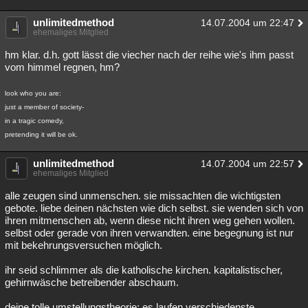
unlimitedmethod
14.07.2004 um 22:47
ehemaliges Mitglied
hm klar. d.h. gott lässt die viecher nach der reihe wie's ihm passt
vom himmel regnen, hm?
look who you are:
just a member of society-
in a tragic comedy,
pretending it will be ok.
unlimitedmethod
14.07.2004 um 22:57
ehemaliges Mitglied
alle zeugen sind unmenschen. sie missachten die wichtigsten
gebote. liebe deinen nächsten wie dich selbst. sie wenden sich von
ihren mitmenschen ab, wenn diese nicht ihren weg gehen wollen.
selbst oder gerade von ihren verwandten. eine begegnung ist nur
mit bekehrungsversuchen möglich.
ihr seid schlimmer als die katholische kirchen. kapitalistischer,
gehirnwäsche betreibender abschaum.
deine tolle umstellungstheorie: es laufen verschiedenste