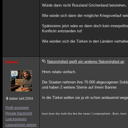
Würde dann nicht Russland Grichenland beistehen
Wie würde sich dann der mögliche Kriegsverlauf wei
Spätestens jetzt wäre es dann doch kein innerpoliti
Konflickt entstanden ist!
Wie würden sich die Türken in den Ländern verhalte
Natomitglied greift ein anderes Natomitglied an
Auweia
Hmm relativ einfach.
Die Staaten nehmen ihre 70.000 abgezogenen Soldate
und haben 2 weitere Sterne auf ihrem Banner.
In die Türkei wollen sie ja eh schon andauernd weg
dabei seit 2004
Profil anzeigen
Private Nachricht
burn burn the truth the lies the news / Lostprophets - Burn, burn
Link kopieren
Lesezeichen setzen