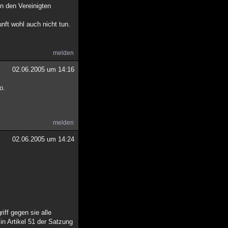
n den Vereinigten
nft wohl auch nicht tun.
melden
02.06.2005 um 14:16
o.
melden
02.06.2005 um 14:24
iff gegen sie alle
in Artikel 51 der Satzung