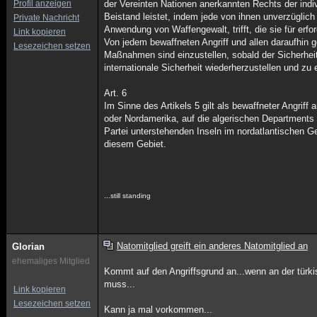
Profil anzeigen
der Vereinten Nationen anerkannten Rechts der indiv
Beistand leistet, indem jede von ihnen unverzügli
Private Nachricht
Anwendung von Waffengewalt, trifft, die sie für erfo
Link kopieren
Von jedem bewaffneten Angriff und allen daraufhin
Lesezeichen setzen
Maßnahmen sind einzustellen, sobald der Sicherheit
internationale Sicherheit wiederherzustellen und zu 
Art. 6
Im Sinne des Artikels 5 gilt als bewaffneter Angriff
oder Nordamerika, auf die algerischen Departments F
Partei unterstehenden Inseln im nordatlantischen G
diesem Gebiet.
...still standing
Natomitglied greift ein anderes Natomitglied an
Glorian
ehemaliges Mitglied
Kommt auf den Angriffsgrund an...wenn an der türki
muss...
Link kopieren
Lesezeichen setzen
Kann ja mal vorkommen...