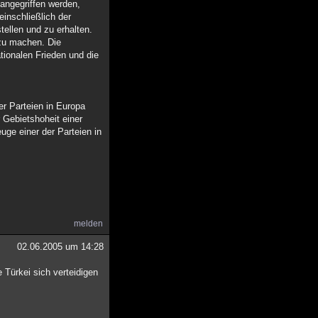
 angegriffen werden,
inschließlich der
tellen und zu erhalten.
 zu machen. Die
tionalen Frieden und die
der Parteien in Europa
r Gebietshoheit einer
uge einer der Parteien in
melden
02.06.2005 um 14:28
 Türkei sich verteidigen