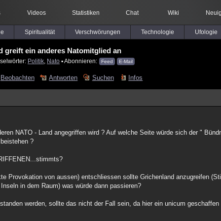
s
Videos
Statistiken
Chat
Wiki
Neuig
le
Spiritualität
Verschwörungen
Technologie
Ufologie
d greift ein anderes Natomitglied an
selwörter:
Politik
,
Nato
▪ Abonnieren:
Feed
E-Mail
Beobachten
Antworten
Suchen
Infos
ren NATO - Land angegriffen wird ? Auf welche Seite würde sich der " Bündni
 beistehen ?
GRIFFENEN...stimmts?
te Provokation von aussen) entschliessen sollte Grichenland anzugreifen (St
e Inseln in dem Raum) was würde dann passieren?
tanden werden, sollte das nicht der Fall sein, da hier ein unicum geschaffe