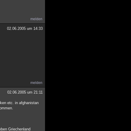
melden
02.06.2005 um 14:33
melden
02.06.2005 um 21:11
ken etc. in afghanistan
rnommen.
 eben Griechenland