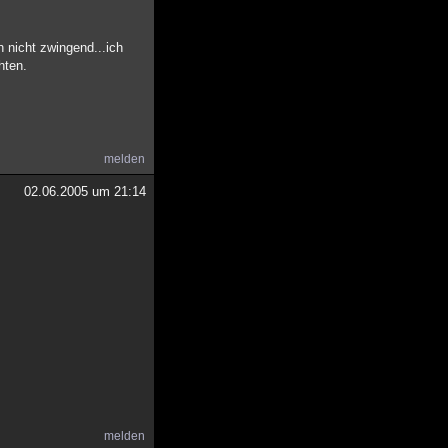
 nicht zwingend...ich
hten.
melden
02.06.2005 um 21:14
melden