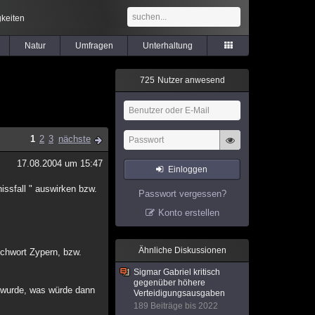
keiten
Natur
Umfragen
Unterhaltung
7
2
5
Nutzer anwesend
1
2
3
nächste
17.08.2004 um 15:47
Einloggen
ssfall " auswirken bzw.
Passwort vergessen?
Konto erstellen
Ähnliche Diskussionen
ichwort Zypern, bzw.
Sigmar Gabriel kritisch
gegenüber höhere
n wurde, was würde dann
Verteidigungsausgaben
189 Beiträge bis 2022