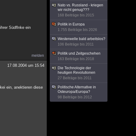
Nato vs. Russland - kriegen
wir nicht genug???
168 Beiträge bis 2015
Politik in Europa
ihrer Südflnke ein
1.755 Beiträge bis 2026
Westerwelle bald arbeitslos?
106 Beiträge bis 2011
Politik und Zeitgeschehen
melden
163 Beiträge bis 2018
17.08.2004 um 15:54
Die Technologie der
heutigen Revolutionen
27 Beiträge bis 2011
ei ein, anektieren diese
Politische Alternative in
Osteuropa/Europa?
98 Beiträge bis 2012