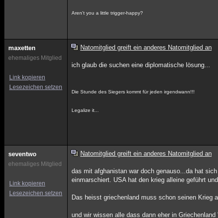
Aren't you a little trigger-happy?
Natomitglied greift ein anderes Natomitglied an
maxetten
ehemaliges Mitglied
ich glaub die suchen eine diplomatische lösung...
Link kopieren
Lesezeichen setzen
Die Stunde des Siegers kommt für jeden irgendwann!!!
Legalize it...
Natomitglied greift ein anderes Natomitglied an
seventwo
ehemaliges Mitglied
das mit afghanistan war doch genauso...da hat sich
einmarschiert. USA hat den krieg alleine geführt 
Link kopieren
Lesezeichen setzen
Das heisst griechenland muss schon seinen Krieg al
und wir wissen alle dass dann eher in Griechenland