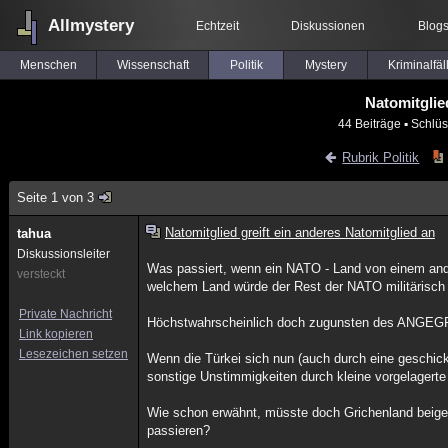
Allmystery
Echtzeit
Diskussionen
Blog
Menschen
Wissenschaft
Politik
Mystery
Kriminalfäl
Natomitglie
44 Beiträge
▪ Schlüs
Rubrik Politik
Seite 1 von 3
Natomitglied greift ein anderes Natomitglied an
tahua
Diskussionsleiter
Was passiert, wenn ein NATO - Land von einem ande
versteckt
welchem Land würde der Rest der NATO militärisch
Private Nachricht
Höchstwahrscheinlich doch zugunsten des ANGE
Link kopieren
Lesezeichen setzen
Wenn die Türkei sich nun (auch durch eine geschick
sonstige Unstimmigkeiten durch kleine vorgelagert
Wie schon erwähnt, müsste doch Grichenland beiges
passieren?