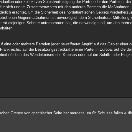
iduellen oder kollektiven Selbstverteidigung der Partei oder den Parteien, die
ch für sich und im Zusammenwirken mit den anderen Parteien die Maßnahmen, e
rderlich erachtet, um die Sicherheit des nordatlantischen Gebiets wiederherzus
 getroffenen Gegenmaßnahmen ist unverzüglich dem Sicherheitsrat Mitteilung
srat diejenigen Schritte unternommen hat, die notwendig sind, um den interna
erhalten.
 auf eine oder mehrere Parteien jeder bewaffnetet Angriff auf das Gebiet einer 
rankreichs, auf die Besatzungsstreitkräfte einer Partei in Europa, auf die de
ebiet nördlich des Wendekreises des Krebses oder auf die Schiffe oder Flugze
schen Grenze von griechischer Seite her morgens um 6h Schüsse fallen & die