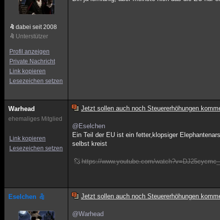
dabei seit 2008
Unterstützer
Profil anzeigen
Private Nachricht
Link kopieren
Lesezeichen setzen
Jetzt sollen auch noch Steuererhöhungen komm
Warhead
ehemaliges Mitglied
@Eselchen
Ein Teil der EU ist ein fetter,klopsiger Elephanten
Link kopieren
selbst kreist
Lesezeichen setzen
https://www.youtube.com/watch?v=DJ25cycmc_
Jetzt sollen auch noch Steuererhöhungen komm
Eselchen
@Warhead