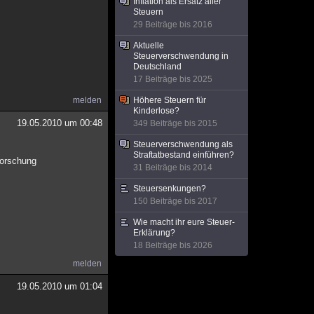
Inflation als Ersatz aller
Steuern
29 Beiträge bis 2016
Aktuelle
Steuerverschwendung in
Deutschland
17 Beiträge bis 2025
melden
Höhere Steuern für
Kinderlose?
19.05.2010 um 00:48
349 Beiträge bis 2015
Steuerverschwendung als
Straftatbestand einführen?
Forschung
31 Beiträge bis 2014
Steuersenkungen?
150 Beiträge bis 2017
Wie macht ihr eure Steuer-
Erklärung?
18 Beiträge bis 2026
melden
19.05.2010 um 01:04