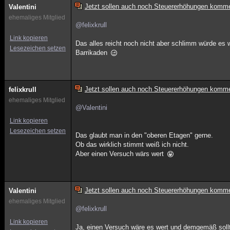
Jetzt sollen auch noch Steuererhöhungen komm
Valentini
ehemaliges Mitglied
@felixkrull
Link kopieren
Das alles reicht noch nicht aber schlimm würde es 
Lesezeichen setzen
Barrikaden
Jetzt sollen auch noch Steuererhöhungen komm
felixkrull
ehemaliges Mitglied
@Valentini
Link kopieren
Lesezeichen setzen
Das glaubt man in den "oberen Etagen" gerne.
Ob das wirklich stimmt weiß ich nicht.
Aber einen Versuch wärs wert
Jetzt sollen auch noch Steuererhöhungen komm
Valentini
ehemaliges Mitglied
@felixkrull
Link kopieren
Ja, einen Versuch wäre es wert und demgemäß soll