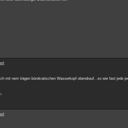
en!
arsch mit nem trägen bürokratischen Wasserkopf obendrauf...so wie fast jede 
c
en!