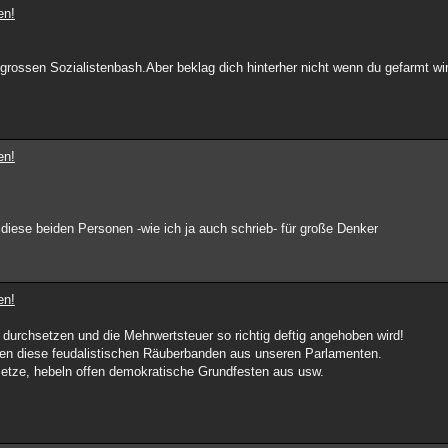
en!
grossen Sozialistenbash.Aber beklag dich hinterher nicht wenn du gefarmt wirs
en!
e diese beiden Personen -wie ich ja auch schrieb- für große Denker
en!
 durchsetzen und die Mehrwertsteuer so richtig deftig angehoben wird!
agen diese feudalistischen Räuberbanden aus unseren Parlamenten.
setze, hebeln offen demokratische Grundfesten aus usw.