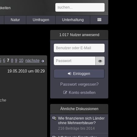
keiten
Natur
Umfragen
Unterhaltung
1
.
0
1
7
Nutzer anwesend
5
6
7
8
9
10
nächste
19.05.2010 um 00:29
Einloggen
Passwort vergessen?
Konto erstellen
lche
Ähnliche Diskussionen
Wie finanzieren sich Länder
ohne Mehrwertsteuer?
216 Beiträge bis 2014