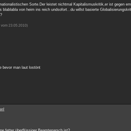
 nationalistischen Sorte.Der leistet nichtmal Kapitalismuskritik,er ist gegen e
lablabla von heim ins reich undsofort...du willst basierte Globalisierungskrit
??
n vom 23.05.2010)
 bevor man laut lostönt
en!
ine fetter überflüssiger Beamtenarsch ist?