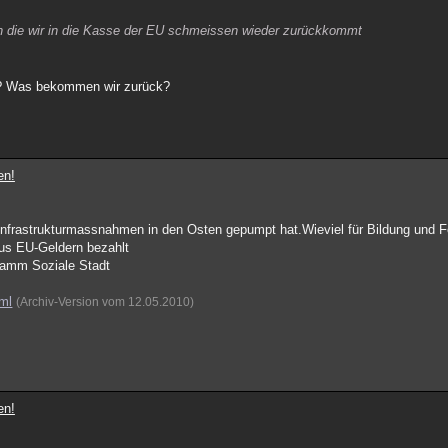
en die wir in die Kasse der EU schmeissen wieder zurückkommt
ge? Was bekommen wir zurück?
en!
ür Infrastrukturmassnahmen in den Osten gepumpt hat.Wieviel für Bildung und 
aus EU-Geldern bezahlt
amm Soziale Stadt
tml
(Archiv-Version vom 12.05.2010)
en!