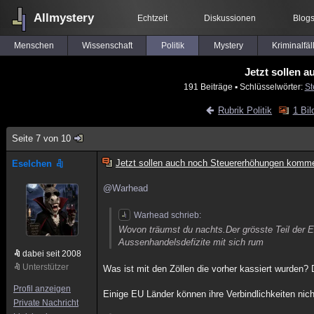
Allmystery
Echtzeit
Diskussionen
Blog
Menschen
Wissenschaft
Politik
Mystery
Kriminalfäl
Jetzt sollen
191 Beiträge
▪ Schlüsselwörter:
St
Rubrik Politik
1 Bil
Seite 7 von 10
Jetzt sollen auch noch Steuererhöhungen komm
Eselchen
@Warhead
Warhead schrieb:
Wovon träumst du nachts.Der grösste Teil der E
Aussenhandelsdefizite mit sich rum
dabei seit 2008
Unterstützer
Was ist mit den Zöllen die vorher kassiert wurden?
Profil anzeigen
Einige EU Länder können ihre Verbindlichkeiten nic
Private Nachricht