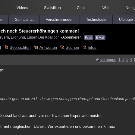
s
Videos
Statistiken
Chat
Wiki
Neuig
le
Spiritualität
Verschwörungen
Technologie
Ufologie
 auch noch Steuererhöhungen kommen!
euern
,
Eröhung
,
Lügen Der Koalition
▪ Abonnieren:
Feed
E-Mail
d
Beobachten
Antworten
Suchen
Infos
vorherige
1
2
3
4
en!
xporte geht in die EU...deswegen schleppen Portugal und Griechenland ja so
 Deutschland war auch vor der EU schon Exportweltmeister.
ht mehr begleichen. Daher ..Wir exportieren und bekommen ?...nüx