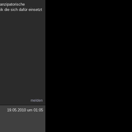
manzipatorische
ik die sich dafür einsetzt
melden
19.05.2010 um 01:05