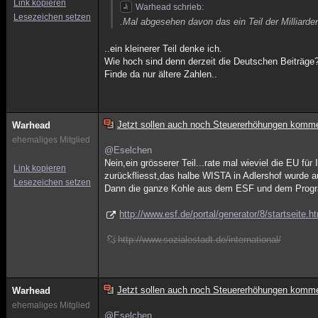
Link kopieren
Warhead schrieb:
Lesezeichen setzen
.Mal abgesehen davon das ein Teil der Milliard
..ein kleinerer Teil denke ich.
Wie hoch sind denn derzeit die Deutschen Beiträ
Finde da nur ältere Zahlen..
Jetzt sollen auch noch Steuererhöhungen komm
Warhead
ehemaliges Mitglied
@Eselchen
Nein,ein grösserer Teil...rate mal wieviel die EU f
Link kopieren
zurückfliesst,das halbe WISTA in Adlershof wurde 
Lesezeichen setzen
Dann die ganze Kohle aus dem ESF und dem Progr
http://www.esf.de/portal/generator/8/startseite.h
http://www.sozialestadt.de/international/
Jetzt sollen auch noch Steuererhöhungen komm
Warhead
ehemaliges Mitglied
@Eselchen