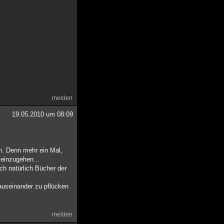
melden
19.05.2010 um 08:09
en. Denn mehr ein Mal,
 einzugehen...
h natürlich Bücher der
auseinander zu pflücken
melden