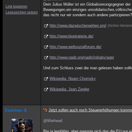
Dein Julius Müller ist ein Globalisierungsgegner der
Link kopieren
Bewegungen,ein einziges unsolidarisches,völkisches b
Lesezeichen setzen
das nicht nur wir sondern auch andere partizipieren
http://www.dazwischengehen.org/
(Archiv-Versio
http://www.biopiraterie.de/
http://www.weltsozialforum.de/
http://www.nadir.org/nadir/initiativ/agp/
Und zum Schluss zwei die man gelesen haben sollte
Wikipedia: Noam Chomsky
Wikipedia: Jean Ziegler
Jetzt sollen auch noch Steuererhöhungen komm
Eselchen
@Warhead
Bin ja lernfähig, aber meinste nich das die EU nur e