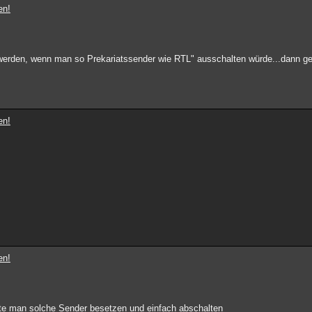
en!
werden, wenn man so Prekariatssender wie RTL" ausschalten würde...dann geh
en!
en!
te man solche Sender besetzen und einfach abschalten