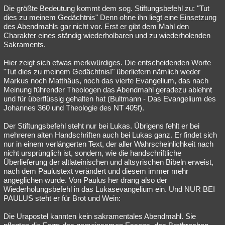
Die größte Bedeutung kommt dem sog. Stiftungsbefehl zu: "Tut
dies zu meinem Gedächtnis" Denn ohne ihn liegt eine Einsetzung
des Abendmahls gar nicht vor. Erst er gibt dem Mahl den
Charakter eines ständig wiederholbaren und zu wiederholenden
Sakraments.
Hier zeigt sich etwas merkwürdiges. Die entscheidenden Worte
"Tut dies zu meinem Gedächtnis!" überliefern nämlich weder
Markus noch Matthäus, noch das vierte Evangelium, das nach
Meinung führender Theologen das Abendmahl geradezu ablehnt
und für überflüssig gehalten hat (Bultmann - Das Evangelium des
Johannes 360 und Theologie des NT 405f).
Der Stiftungsbefehl steht nur bei Lukas. Übrigens fehlt er bei
mehreren alten Handschriften auch bei Lukas ganz. Er findet sich
nur in einem verlängerten Text, der aller Wahrscheinlichkeit nach
nicht ursprünglich ist, sondern, wie die handschriftliche
Überlieferung der altlateinischen und altsyrischen Bibeln erweist,
nach dem Paulustext verändert und diesem immer mehr
angeglichen wurde. Von Paulus her drang also der
Wiederholungsbefehl in das Lukasevangelium ein. Und NUR BEI
PAULUS steht er für Brot und Wein:
Die Urapostel kannten kein sakramentales Abendmahl. Sie