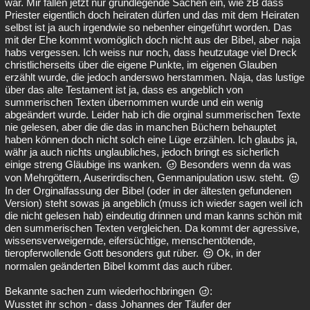
war. Mir fallen jetzt nur grundlegende Sachen ein, wie zB dass
Priester eigentlich doch heiraten dürfen und das mit dem Heiraten
selbst ist ja auch irgendwie so nebenher eingeführt worden. Das
mit der Ehe kommt womöglich doch nicht aus der Bibel, aber naja
habs vergessen. Ich weiss nur noch, dass heutzutage viel Dreck
christlicherseits über die eigene Punkte, im eigenen Glauben
erzählt wurde, die jedoch anderswo herstammen. Naja, das lustige
über das alte Testament ist ja, dass es angeblich von
summerischen Texten übernommen wurde und ein wenig
abgeändert wurde. Leider hab ich die orginal summerischen Texte
nie gelesen, aber die die das in manchen Büchern behauptet
haben können doch nicht solch eine Lüge erzählen. Ich glaubs ja,
währ ja auch nichts unglaubliches, jedoch bringt es sicherlich
einige streng Gläubige ins wanken.
Besonders wenn da was
von Mehrgöttern, Auserirdischen, Genmanipulation usw. steht.
In der Orginalfassung der Bibel (oder in der ältesten gefundenen
Version) steht sowas ja angeblich (muss ich wieder sagen weil ich
die nicht gelesen hab) eindeutig drinnen und man kanns schön mit
den summerischen Texten vergleichen. Da kommt der agressive,
wissensverweigernde, eifersüchtige, menschentötende,
tieropferwollende Gott besonders gut rüber.
Ok, in der
normalen geänderten Bibel kommt das auch rüber.
Bekannte sachen zum wiederhochbringen
:
Wusstet ihr schon - dass Johannes der Täufer der