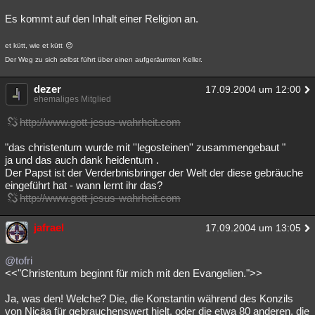
Es kommt auf den Inhalt einer Religion an.
et kütt, wie et kütt
Der Weg zu sich selbst führt über einen aufgeräumten Keller.
dezer
17.09.2004 um 12:00
ehemaliges Mitglied
http://www.gott-jesus-wahrheit.com
"das christentum wurde mit ''legosteinen'' zusammengebaut "
ja und das auch dank heidentum .
Der Papst ist der Verderbnisbringer der Welt der diese gebräuche
eingeführt hat - wann lernt ihr das?
http://www.gott-jesus-wahrheit.com
jafrael
17.09.2004 um 13:05
@tofri
<<"Christentum beginnt für mich mit den Evangelien.">>
Ja, was den! Welche? Die, die Konstantin während des Konzils
von Nicäa für gebrauchenswert hielt, oder die etwa 80 anderen, die