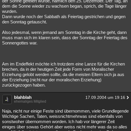
der Sonne gefeiert wurde, nämlich den 25. Dezember. Der Tag, an
dem die Sonne wieder zu wachsen began, sprich, die Tage länger
wurden.
Dann wurde noch der Sabbath als Feiertag gestrichen und gegen
den Sonntag getauscht.
Also jedesmal, wenn jemand am Sonntag in die Kirche geht, dann
muss man sich im klaren sein, dass der Sonntag der Feiertag des
Sonnengottes war.
Am im Endeffekt möchte ich trotzdem eine Lanze für die Kirchen
brechen, da in der heutigen Zeit jede Form von Moralischer
Erziehung gelobt werden sollte, da die meisten Eltern sich ja aus
der Erziehung (nicht nur der moralischen Erziehung)
zurückgezogen haben.
blahblah
17.09.2004 um 19:16
ehemaliges Mitglied
Naja, nicht nur einige Feste sind übernommen, viele Grundlegende
Wichtige Sachen, Taten, weissnichtmehrwas sind ebenfalls von
sonstwoher übernommen worden. Ich hab vor längerer Zeit
einiges über sowas Gehört aber weiss nicht mehr was da so alles