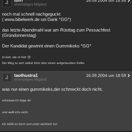
tofri
16.09.2004 um 18:55
ehemaliges Mitglied
Besucht
Teilgenommen
Alle
Neue
Geschlossen
noch mal schnell nachgeguckt
Lesenswert
Schlüsselwörter
( www.bibelwerk.de sei Dank *GG*)
das letzte Abendmahl war am Rüsttag zum Pessachfest
(Gründonnerstag)
Der Kandidat gewinnt einen Gummikeks *GG*
et kütt, wie et kütt
Der Weg zu sich selbst führt über einen aufgeräumten Keller.
taothustra1
16.09.2004 um 18:59
ehemaliges Mitglied
was nur einen gummikeks,der schmeckt doch nicht.
schicksal ich folge dir
und wollt ichs nicht
ich müßt es doch und unter seufzern tun