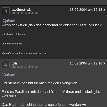
taothustra1
16.09.2004 um 19:13
ehemaliges Mitglied
@jafrael
wieso denkst du ,daß das abendmal heidnischen ursprungs ist ?
schicksal ich folge dir
und wollt ichs nicht
ich müßt es doch und unter seufzern tun
tofri
16.09.2004 um 19:16
ehemaliges Mitglied
@jafrael
Christentum beginnt für mich mit den Evangelien.
...
Falls es Parallelen mit dem viel älteren Mithras und Isiskult gibt,
was solls....
Das Rad muß nicht jedesmal neu erfunden werden