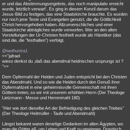
er und das Abstimmungsergebnis, das noch manipulativ erreicht
wurde, letztlich verwarf . Es ging in diesem Konzil darum das
Jesus-Bild zu festigen, das eine Staatskirche brauchte. Es wurden
nur noch jene Texte und Evangelien genutzt, die die Göttlichkeit
Christi hervorgehoben haben. Allzumenschliches und einer
Staatskirche abträgliches wurde verworfen. Wer an den alten
Vorstellungen der Ur-Christen festhielt wurde als Häretiker (das
sind die, die "festhalten") verfolgt.
@taothustra1
<<"jafrael
wieso denkst du ,daß das abendmal heidnischen ursprungs ist ?
">>
Dem Opfermahl der Heiden und Juden entspricht bei den Christen
das Abendmahl. Und so wie die Heiden durch den Genuß ihrer
Opfermahlzeit in eine geheimnisvolle Gemeinschaft mit ihren
Göttern treten, so wir mit unserem erhöhten Herrn (Der Theologe
Lietzmann - Messe und Herrenmahl 180)
"Hier wie dort dieselbe Art der Befriedigung des gleichen Triebes"
(Der Theologe Heitmüller - Taufe und Abendmahl)
Längst bekannt waren derartige Gedanken im alten Ägypten, wo
man die Götter aß, um Leben und Kraft zu gewinnen. Drastisch