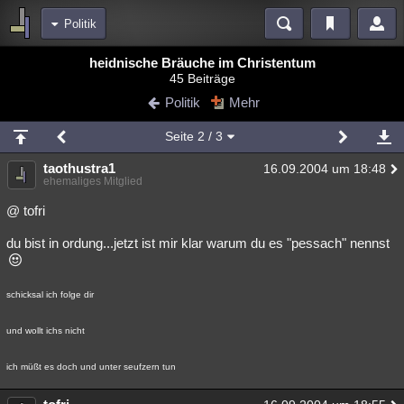
Politik
Bereiche
heidnische Bräuche im Christentum
45 Beiträge
Echtzeit
Diskussionen
Blogs
Videos
Statistiken
Politik
Mehr
Chat
Wiki
Neuigkeiten
2
Seite
2
/ 3
meine Rubriken
taothustra1
16.09.2004 um 18:48
Menschen
Wissenschaft
Politik
Mystery
Kriminalfälle
ehemaliges Mitglied
Spiritualität
Verschwörungen
Technologie
Ufologie
@ tofri
du bist in ordung...jetzt ist mir klar warum du es "pessach" nennst
Natur
Umfragen
Unterhaltung
weitere Rubriken
schicksal ich folge dir
Philosophie
Träume
Orte
Esoterik
Literatur
und wollt ichs nicht
Astronomie
Helpdesk
Gruppen
Gaming
Filme
ich müßt es doch und unter seufzern tun
Musik
Clash
Verbesserungen
Allmystery
English
Übersichten