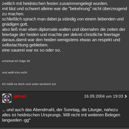
zeitlich mit heidnischen festen zusammengelegt wurden.
mit blut und schwert alleine war die "bekehrung" nicht überzeugend
zu machen.
schließlich sprach man dabei ja ständig von einem liebenden und
gnädigen gott.
also ließ man eben diplomatie walten und übernahm die zeiten der
feiertage der heiden und machte per dekret christliche feiertage
daraus.damit war den heiden wenigstens etwas an respekt und
selbstachtung geblieben.
eine sauerei war es so oder so.
schicksal ich folge dir
und wollt ichs nicht
ich müßt es doch und unter seufzern tun
jafrael
16.09.2004 um 19:03
... und auch das Abendmahl, der Sonntag, die Liturgie, nahezu
alles ist heidnischen Ursprungs. Will nicht mit weiteren Belegen
langweilen -gg*