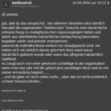
taothustra1
16.09.2004 um 19:12
ehemaliges Mitglied
@ arkana
gut, daß du das ansprichst . bei näherem hinsehen wird nämlich
klar,daß die sogenannten "heidnischen" bräuche eine tatsächliche
entsprechung zu metaphysischen naturvorgängen haben und
daher aus überlieferter tatsächlicher beobachtung besonders
begabter seher und priester entstammen.
wärend die katholikenfeste einfach nur draufgepackt sind. sie
haben sich nie wirklich darum geschert etwa wann jesus
tatsächlich geboren wurde oder wann das pfingsten tatsächlich
stattfand.
es zeugt auch von einer gewissen schieflage in der organisation
wenn man das jahr mit der geburt jesu ausklingen lässt und es mit
seiner ermordung beginnt......
...und da gäbe es noch vieles mehr....aber das ist nicht sonderlich
schwer herauszufinden...
schicksal ich folge dir
und wollt ichs nicht
ich müßt es doch und unter seufzern tun