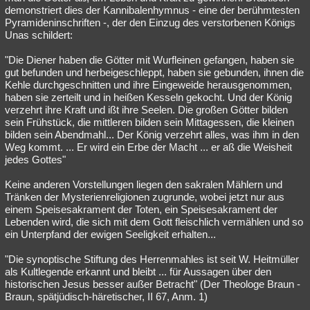
demonstriert dies der Kannibalenhymnus - eine der berühmtesten
Pyramideninschriften -, der den Einzug des verstorbenen Königs
Unas schildert:
"Die Diener haben die Götter mit Wurfleinen gefangen, haben sie
gut befunden und herbeigeschleppt, haben sie gebunden, ihnen die
Kehle durchgeschnitten und ihre Eingeweide herausgenommen,
haben sie zerteilt und in heißen Kesseln gekocht. Und der König
verzehrt ihre Kraft und ißt ihre Seelen. Die großen Götter bilden
sein Frühstück, die mittleren bilden sein Mittagessen, die kleinen
bilden sein Abendmahl... Der König verzehrt alles, was ihm in den
Weg kommt. ... Er wird ein Erbe der Macht ... er aß die Weisheit
jedes Gottes"
Keine anderen Vorstellungen liegen den sakralen Mählern und
Tränken der Mysterienreligionen zugrunde, wobei jetzt nur aus
einem Speisesakrament der Toten, ein Speisesakrament der
Lebenden wird, die sich mit dem Gott fleischlich vermählen und so
ein Unterpfand der ewigen Seeligkeit erhalten...
"Die synoptische Stiftung des Herrenmahles ist seit W. Heitmüller
als Kultlegende erkannt und bleibt ... für Aussagen über den
historischen Jesus besser außer Betracht" (Der Theologe Braun -
Braun, spätjüdisch-häretischer, II 67, Anm. 1)