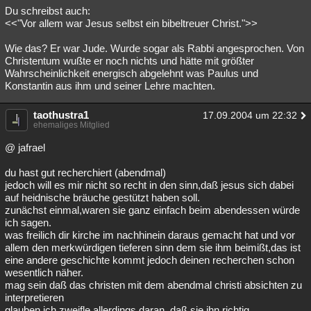
Du schreibst auch:
<<"Vor allem war Jesus selbst ein bibeltreuer Christ.">>
Wie das? Er war Jude. Wurde sogar als Rabbi angesprochen. Von
Christentum wußte er noch nichts und hätte mit größter
Wahrscheinlichkeit energisch abgelehnt was Paulus und
Konstantin aus ihm und seiner Lehre machten.
taothustra1
17.09.2004 um 22:32
ehemaliges Mitglied
@ jafrael
du hast gut recherchiert (abendmal)
jedoch will es mir nicht so recht in den sinn,daß jesus sich dabei
auf heidnische bräuche gestützt haben soll.
zunächst einmal,waren sie ganz einfach beim abendessen würde
ich sagen.
was freilich dir kirche im nachhinein daraus gemacht hat und vor
allem den merkwürdigen tieferen sinn dem sie ihm beimißt,das ist
eine andere geschichte kommt jedoch deinen recherchen schon
wesentlich näher.
mag sein daß das christen mit dem abendmal christi absichten zu
interpretieren
glauben.ich zweifle allerdings daran ,daß sie ihn richtig