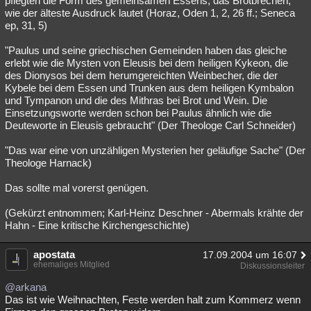
pflegten die Form des gemeinsamen Essens, das Brotbrechen,
wie der älteste Ausdruck lautet (Horaz, Oden 1, 2, 26 ff.; Seneca
ep, 31, 5)
"Paulus und seine griechischen Gemeinden haben das gleiche
erlebt wie die Mysten von Eleusis bei dem heiligen Kykeon, die
des Dionysos bei dem herumgereichten Weinbecher, die der
Kybele bei dem Essen und Trunken aus dem heiligen Kymbalon
und Tympanon und die des Mithras bei Brot und Wein. Die
Einsetzungsworte werden schon bei Paulus ähnlich wie die
Deuteworte in Eleusis gebraucht" (Der Theologe Carl Schneider)
"Das war eine von unzähligen Mysterien her geläufige Sache" (Der
Theologe Harnack)
Das sollte mal vorerst genügen.
(Gekürzt entnommen; Karl-Heinz Deschner - Abermals krähte der
Hahn - Eine kritische Kirchengeschichte)
apostata
17.09.2004 um 16:07
ehemaliges Mitglied
Diskussionsleiter
@arkana
Das ist wie Weihnachten, Feste werden halt zum Kommerz wenn