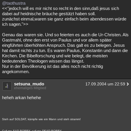
@taothustra
<<"jedoch will es mir nicht so recht in den sinn,daß jesus sich
dabei auf heidnische bräuche gestützt haben soll.
zunächst einmal,waren sie ganz einfach beim abendessen würde
ich sagen.">>
Genau das waren sie. Und so feierten es auch die Ur-Christen. Als
Gastmahl, ohne den erst von Paulus und vor allem später
eingführten überhöhten Anspruch. Das galt es zu belegen. Jesus
hat damit nichts zu tun. Es waren Paulus, Konstantin und dann die
Kirchen. Die Bibelforschung und wie belegt, die meisten
bedeutenden Theologen wissen das längst.
Nur in der Bevölkerung ist das alles noch nicht richtig
angekommen.
setsuna_mudo
17.09.2004 um 22:59
ehemaliges Mitglied
heheh arkan hehehe
Steh auf SOLDAT, kämpfe wie ein Mann und steh stramm!
Call me SAD BOBBY, call me DEAD BOBBY