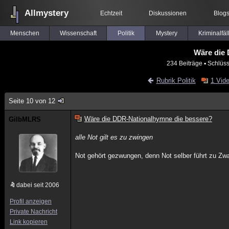
Allmystery
Echtzeit
Diskussionen
Blog
Menschen
Wissenschaft
Politik
Mystery
Kriminalfäl
Wäre die
234 Beiträge
▪ Schlüss
Rubrik Politik
1 Vid
Seite 10 von 12
Wäre die DDR-Nationalhymne die bessere?
GilbMLRS
alle Not gilt es zu zwingen
Not gehört gezwungen, denn Not selber führt zu Zw
dabei seit 2006
Profil anzeigen
Private Nachricht
Link kopieren