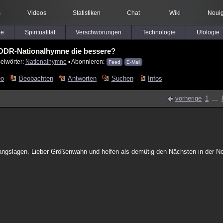
s
Videos
Statistiken
Chat
Wiki
Neuig
le
Spiritualität
Verschwörungen
Technologie
Ufologie
 DDR-Nationalhymne die bessere?
elwörter:
Nationalhymne
▪ Abonnieren:
Feed
E-Mail
eo
Beobachten
Antworten
Suchen
Infos
vorherige
1
...
angslagen. Lieber Größenwahn und helfen als demütig den Nächsten in der No