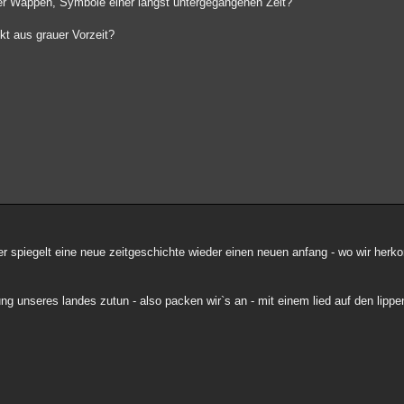
er Wappen, Symbole einer längst untergegangenen Zeit?"
ikt aus grauer Vorzeit?
n - er spiegelt eine neue zeitgeschichte wieder einen neuen anfang - wo wir he
ng unseres landes zutun - also packen wir`s an - mit einem lied auf den lippe