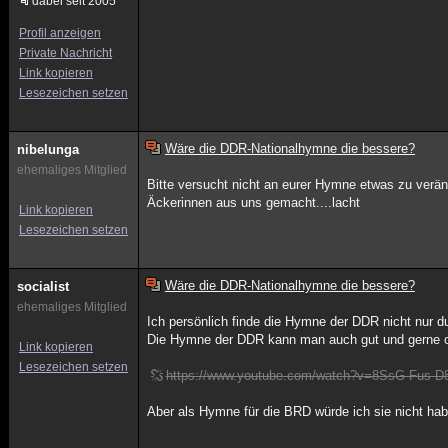
dabei seit 2005
Profil anzeigen
Private Nachricht
Link kopieren
Lesezeichen setzen
Wäre die DDR-Nationalhymne die bessere?
nibelunga
ehemaliges Mitglied
Bitte versucht nicht an eurer Hymne etwas zu verän
Äckerinnen aus uns gemacht....lacht
Link kopieren
Lesezeichen setzen
Wäre die DDR-Nationalhymne die bessere?
socialist
ehemaliges Mitglied
Ich persönlich finde die Hymne der DDR nicht nur d
Die Hymne der DDR kann man auch gut und gerne oh
Link kopieren
Lesezeichen setzen
https://www.youtube.com/watch?v=8SsG-Fus-D
Aber als Hymne für die BRD würde ich sie nicht hab