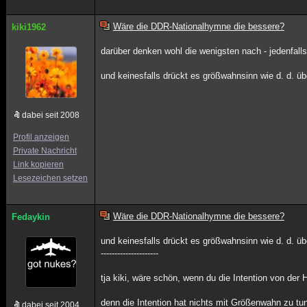
Wäre die DDR-Nationalhymne die bessere?
kiki1962
darüber denken wohl die wenigsten nach - jedenfalls
und keinesfalls drückt es größwahnsinn wie d. d. übe
dabei seit 2008
Profil anzeigen
Private Nachricht
Link kopieren
Lesezeichen setzen
Wäre die DDR-Nationalhymne die bessere?
Fedaykin
und keinesfalls drückt es größwahnsinn wie d. d. übe
---------------------
tja kiki, wäre schön, wenn du die Intention von de
denn die Intention hat nichts mit Größenwahn zu tu
dabei seit 2004