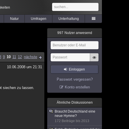
keiten
Natur
Umfragen
Unterhaltung
9
9
7
Nutzer anwesend
8
9
10
11
12
nächste
10.06.2008 um 21:31
Einloggen
Passwort vergessen?
Konto erstellen
t siechen zu lassen.
Ähnliche Diskussionen
Braucht Deutschland eine
neue Hymne?
172 Beiträge bis 2013