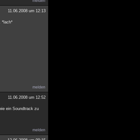
melden
11.06.2008 um 12:13
 *lach*
melden
11.06.2008 um 12:52
 wie ein Soundtrack zu
melden