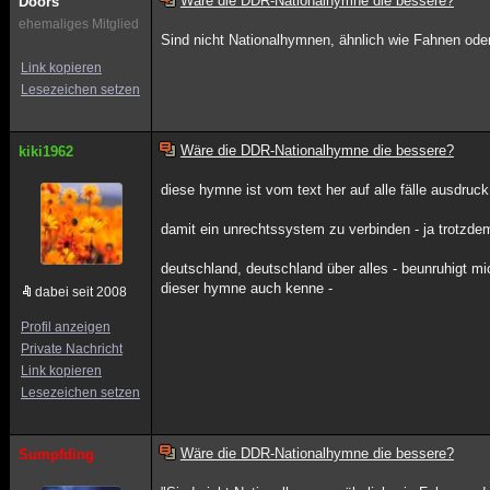
Wäre die DDR-Nationalhymne die bessere?
Doors
ehemaliges Mitglied
Sind nicht Nationalhymnen, ähnlich wie Fahnen od
Link kopieren
Lesezeichen setzen
Wäre die DDR-Nationalhymne die bessere?
kiki1962
diese hymne ist vom text her auf alle fälle ausdruc
damit ein unrechtssystem zu verbinden - ja trotzdem 
deutschland, deutschland über alles - beunruhigt mi
dieser hymne auch kenne -
dabei seit 2008
Profil anzeigen
Private Nachricht
Link kopieren
Lesezeichen setzen
Wäre die DDR-Nationalhymne die bessere?
Sumpfding