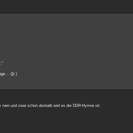
."
age...
)
v nein und zwar schon deshalb weil es die DDR-Hymne ist.