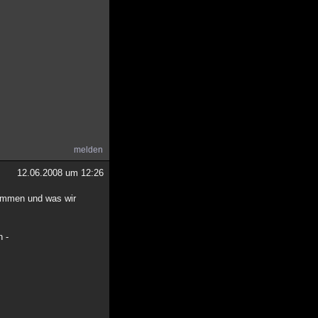
melden
12.06.2008 um 12:26
rkommen und was wir
n -