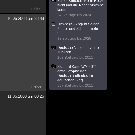
Echte Patrioten, wenn Höcke
nicht mal die Nationalhymne
melden
kennt ...
14 Beiträge bis 2024
10.06.2008 um 23:48
Hymne(n) Singen! Sollten
Kinder und Schüler mehr ...
?
88 Beiträge bis 2026
Deutsche Nationalhymne in
Türkisch
298 Beiträge bis 2011
Skandal Kanu WM 2011:
erste Strophe des
Deutschlandliedes für
deutschen Sieg
197 Beiträge bis 2011
melden
11.06.2008 um 00:26