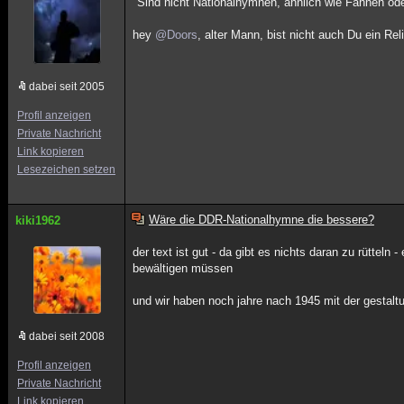
"Sind nicht Nationalhymnen, ähnlich wie Fahnen od
hey
@Doors
, alter Mann, bist nicht auch Du ein Rel
dabei seit 2005
Profil anzeigen
Private Nachricht
Link kopieren
Lesezeichen setzen
Wäre die DDR-Nationalhymne die bessere?
kiki1962
der text ist gut - da gibt es nichts daran zu rüttel
bewältigen müssen
und wir haben noch jahre nach 1945 mit der gestaltu
dabei seit 2008
Profil anzeigen
Private Nachricht
Link kopieren