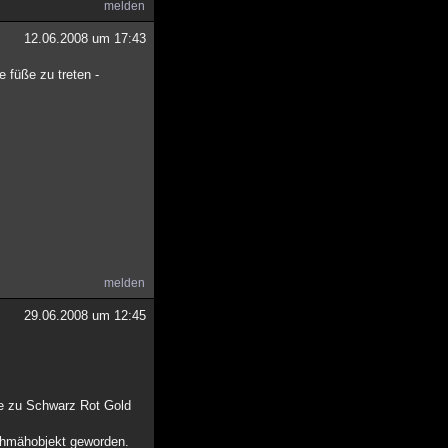
melden
12.06.2008 um 17:43
 füße zu treten -
melden
29.06.2008 um 12:45
te zu Schwarz Rot Gold
schmähobjekt geworden.