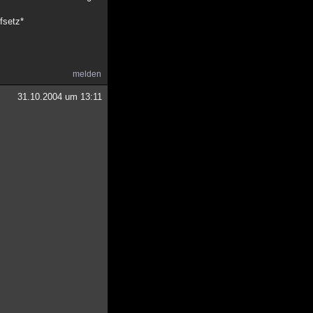
fsetz*
melden
31.10.2004 um 13:11