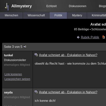
Allmystery
Echtzeit
Diskussionen
Blog
Menschen
Wissenschaft
Politik
Mystery
Kriminalfäl
Arafat sc
85 Beiträge
▪ Schlüsselw
Rubrik Politik
Seite 3 von 5
Arafat schmiert ab - Eskalation in Nahost?
tunkel
Diskussionsleiter
obwohl du Recht hast - wie kommste zu dem Schlu
ehemaliges Mitglied
Link kopieren
Lesezeichen setzen
Arafat schmiert ab - Eskalation in Nahost?
seyda
ehemaliges Mitglied
ich kenne dich!