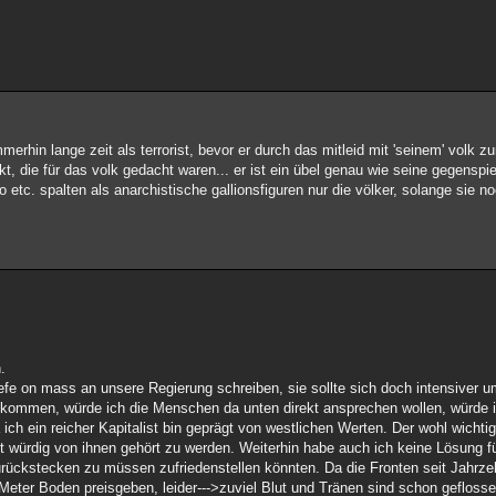
mmerhin lange zeit als terrorist, bevor er durch das mitleid mit 'seinem' volk z
t, die für das volk gedacht waren... er ist ein übel genau wie seine gegenspiel
tro etc. spalten als anarchistische gallionsfiguren nur die völker, solange sie n
.
iefe on mass an unsere Regierung schreiben, sie sollte sich doch intensiver 
bekommen, würde ich die Menschen da unten direkt ansprechen wollen, würd
ich ein reicher Kapitalist bin geprägt von westlichen Werten. Der wohl wicht
ht würdig von ihnen gehört zu werden. Weiterhin habe auch ich keine Lösung f
rückstecken zu müssen zufriedenstellen könnten. Da die Fronten seit Jahrzeh
Meter Boden preisgeben, leider--->zuviel Blut und Tränen sind schon geflosse