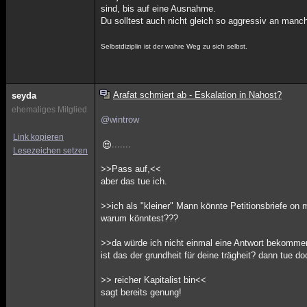
sind, bis auf eine Ausnahme.
Du solltest auch nicht gleich so aggressiv an manch
Selbstdiziplin ist der wahre Weg zu sich selbst.
Arafat schmiert ab - Eskalation in Nahost?
seyda
ehemaliges Mitglied
@wintrow
Link kopieren
.......
Lesezeichen setzen
>>Pass auf,<<
aber das tue ich.
>>ich als "kleiner" Mann könnte Petitionsbriefe o
warum könntest???
>>da würde ich nicht einmal eine Antwort bekomm
ist das der grundheit für deine trägheit? dann tue d
>> reicher Kapitalist bin<<
sagt bereits genung!