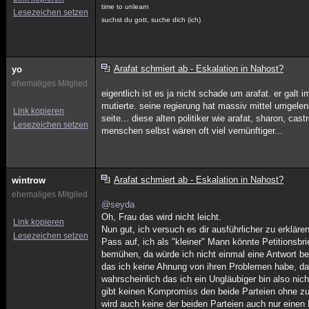
time to unlearn
Lesezeichen setzen
suchst du gott, suche dich (ich)
Arafat schmiert ab - Eskalation in Nahost?
yo
ehemaliges Mitglied
eigentlich ist es ja nicht schade um arafat. er galt i
mutierte. seine regierung hat massiv mittel umgelenk
Link kopieren
seite... diese alten politiker wie arafat, sharon, cas
Lesezeichen setzen
menschen selbst wären oft viel vernünftiger...
Arafat schmiert ab - Eskalation in Nahost?
wintrow
ehemaliges Mitglied
@seyda
Oh, Frau das wird nicht leicht.
Link kopieren
Nun gut, ich versuch es dir ausführlicher zu erklären
Lesezeichen setzen
Pass auf, ich als "kleiner" Mann könnte Petitionsbr
bemühen, da würde ich nicht einmal eine Antwort 
das ich keine Ahnung von ihren Problemen habe, da 
wahrscheinlich das ich ein Ungläubiger bin also nic
gibt keinen Kompromiss den beide Parteien ohne zu
wird auch keine der beiden Parteien auch nur einen 