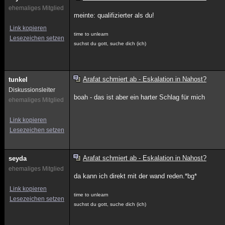
ehemaliges Mitglied
meinte: qualifizierter als du!
Link kopieren
time to unlearn
Lesezeichen setzen
suchst du gott, suche dich (ich)
Arafat schmiert ab - Eskalation in Nahost?
tunkel
Diskussionsleiter
boah - das ist aber ein harter Schlag für mich
ehemaliges Mitglied
Link kopieren
Lesezeichen setzen
Arafat schmiert ab - Eskalation in Nahost?
seyda
ehemaliges Mitglied
da kann ich direkt mit der wand reden.*bg*
Link kopieren
time to unlearn
Lesezeichen setzen
suchst du gott, suche dich (ich)