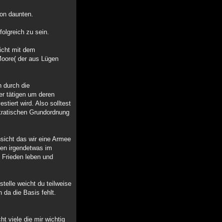
ion daunten.
olgreich zu sein.
icht mit dem
Moore( der aus Lügen
 durch die
er tätigen um deren
tiert wird. Also solltest
okratischen Grundordnung
sicht das wir eine Armee
iten irgendetwas im
n Frieden leben und
telle weicht du teilweise
 da die Basis fehlt.
t viele die mir wichtig