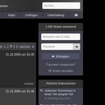
keiten
Natur
Umfragen
Unterhaltung
1
.
0
4
0
Nutzer anwesend
ge
1
2
3
4
5
nächste
31.10.2004 um 01:45
Einloggen
Passwort vergessen?
Konto erstellen
Ähnliche Diskussionen
melden
Jüdischer Terrorismus in
31.10.2004 um 01:46
Israel: Der jüngste Fall
81 Beiträge bis 2012