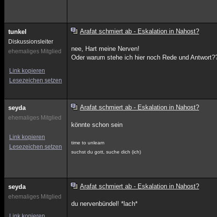
Arafat schmiert ab - Eskalation in Nahost?
tunkel
Diskussionsleiter
nee, Hart meine Nerven!
ehemaliges Mitglied
Oder warum stehe ich hier noch Rede und Antwort?
Link kopieren
Lesezeichen setzen
Arafat schmiert ab - Eskalation in Nahost?
seyda
ehemaliges Mitglied
könnte schon sein
Link kopieren
time to unlearn
Lesezeichen setzen
suchst du gott, suche dich (ich)
Arafat schmiert ab - Eskalation in Nahost?
seyda
ehemaliges Mitglied
du nervenbündel! *lach*
Link kopieren