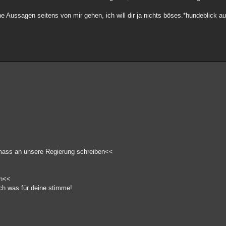
e Aussagen seitens von mir gehen, ich will dir ja nichts böses.*hundeblick au
n mass an unsere Regierung schreiben<<
en<<
och was für deine stimme!