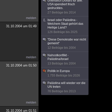
Unendlich Dollars für alle:
USA spendiert frisch
gedrucktes.
27 Beiträge bis 2014
melden
Israel oder Palästina -
Welchem Staat gehört das
31.10.2004 um 01:49
Heilige Land?
126 Beiträge bis 2025
"Diese Demokratie war nicht
gemeint"
12 Beiträge bis 2004
Nahostkonflikt -
melden
Palästina/Israel
13 Beiträge bis 2004
31.10.2004 um 01:50
Politik in Europa
1.755 Beiträge bis 2026
Palästina will wieder vor die
UN treten
76 Beiträge bis 2013
melden
31.10.2004 um 01:51