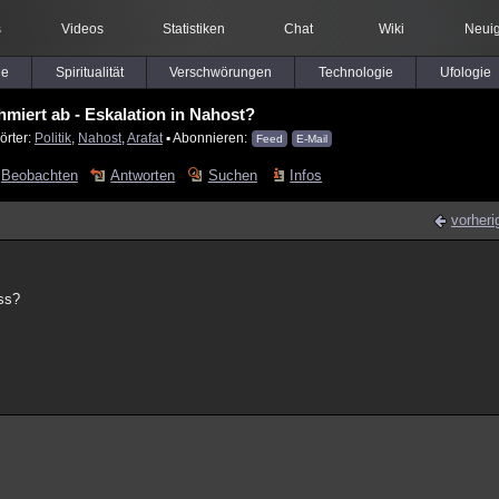
s
Videos
Statistiken
Chat
Wiki
Neuig
le
Spiritualität
Verschwörungen
Technologie
Ufologie
hmiert ab - Eskalation in Nahost?
örter:
Politik
,
Nahost
,
Arafat
▪ Abonnieren:
Feed
E-Mail
Beobachten
Antworten
Suchen
Infos
vorheri
ss?