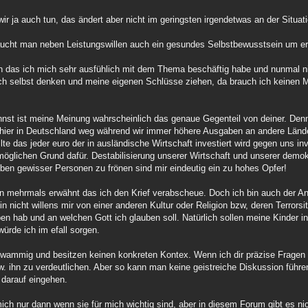
ir ja auch tun, das ändert aber nicht im geringsten irgendetwas an der Situat
raucht man neben Leistungswillen auch ein gesundes Selbstbewusstsein um erf
 das ich mich sehr ausfühlich mit dem Thema beschäftig habe und nunmal n
ch selbst denken und meine eigenen Schlüsse ziehen, da brauch ich keinen 
st ist meine Meinung wahrscheinlich das genaue Gegenteil von deiner. Denn
ze hier in Deutschland weg während wir immer höhere Ausgaben an andere Länd
 das jeder euro der in ausländische Wirtschaft investiert wird gegen uns inves
möglichen Grund dafür. Destabilisierung unserer Wirtschaft und unserer dem
ben gewisser Personen zu frönen sind mir eindeutig ein zu hohes Opfer!
n mehrmals erwähnt das ich den Krief verabscheue. Doch ich bin auch der An
n nicht willens mir von einer anderen Kultur oder Religion bzw, deren Terrors
en hab und an welchen Gott ich glauben soll. Natürlich sollen meine Kinder i
würde ich im efall sorgen.
chwammig und besitzen keinen konkreten Kontex. Wenn ich dir präzise Fragen s
w. ihn zu verdeutlichen. Aber so kann man keine geistreiche Diskussion führen
 darauf eingehen.
ch nur dann wenn sie für mich wichtig sind, aber in diesem Forum gibt es nich