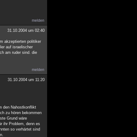
melden
31.10.2004 um 02:40
um akzeptierten politiker
er auf israelischer
och am ruder sind. die
melden
31.10.2004 um 11:20
um den Nahostkonflikt
e ich zu hören bekommen
igste Grund wäre
ür ihr Problem, denn es
nten so verhärtet sind
n.