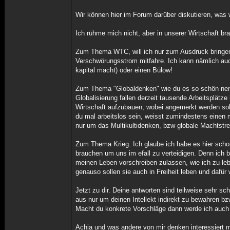
Wir können hier im Forum darüber diskutieren, was w
Ich rühme mich nicht, aber in unserer Wirtschaft b
Zum Thema WTC, will ich nur zum Ausdruck bringen
Verschwörungsstrom mitfahre. Ich kann nämlich au
kapital macht) oder einen Bülow!
Zum Thema "Globaldenken" wie du es so schön nenn
Globalisierung fallen derzeit tausende Arbeitsplät
Wirtschaft aufzubauen, wobei angemerkt werden sollte
du mal arbeitslos sein, weisst zumindestens einen 
nur um das Multikultidenken, bzw globale Machtstre
Zum Thema Krieg. Ich glaube ich habe es hier scho
brauchen um uns im efall zu verteidigen. Denn ich bi
meinen Leben vorschreiben zulassen, wie ich zu leb
genauso sollen sie auch in Freiheit leben und dafür 
Jetzt zu dir. Deine antworten sind teilweise sehr s
aus nur um deinen Intellekt indirekt zu bewahren bz
Macht du konkrete Vorschläge dann werde ich auch
Achja und was andere von mir denken interessiert mi