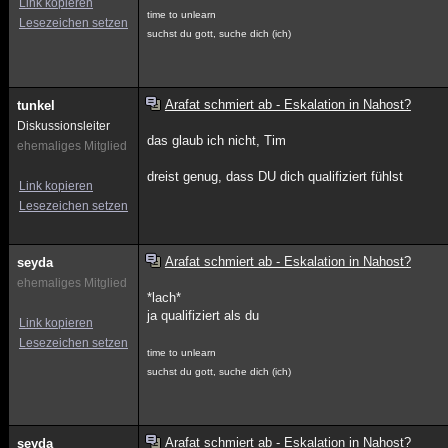
Link kopieren
time to unlearn
Lesezeichen setzen
suchst du gott, suche dich (ich)
Arafat schmiert ab - Eskalation in Nahost?
tunkel
Diskussionsleiter
das glaub ich nicht, Tim
ehemaliges Mitglied
dreist genug, dass DU dich qualifiziert fühlst
Link kopieren
Lesezeichen setzen
Arafat schmiert ab - Eskalation in Nahost?
seyda
ehemaliges Mitglied
*lach*
ja qualifiziert als du
Link kopieren
Lesezeichen setzen
time to unlearn
suchst du gott, suche dich (ich)
Arafat schmiert ab - Eskalation in Nahost?
seyda