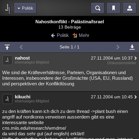
Politik
Bereiche
Nahostkonflikt - Palästina/Israel
13 Beiträge
Echtzeit
Diskussionen
Blogs
Videos
Statistiken
Politik
Mehr
Chat
Wiki
Neuigkeiten
2
Seite 1 / 1
meine Rubriken
nahost
27.11.2004 um 10:37
Menschen
Wissenschaft
Politik
Mystery
Kriminalfälle
ehemaliges Mitglied
Diskussionsleiter
Spiritualität
Verschwörungen
Technologie
Ufologie
Wie sind die Kräfteverhältnisse, Parteien, Organisationen und
Interessen, insbesondere der Großmächte (USA, EU, Russland)
und perspektiven der Konfliktlösung
Natur
Umfragen
Unterhaltung
weitere Rubriken
kikuchi
27.11.2004 um 10:45
ehemaliges Mitglied
Philosophie
Träume
Orte
Esoterik
Literatur
zu den kräften kann ich dich zu dem thread ->plant bush einen
Astronomie
Helpdesk
Gruppen
Gaming
Filme
angriff auf nordkorea verweisen ausserdem gibt es eine
interessante website
Musik
Clash
Verbesserungen
Allmystery
English
cns.miis.edu/research/wmdme/
da wird das sehr gut (auf english) erklärt!
Übersichten