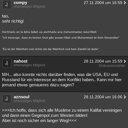
compy
27.11.2004 um 16:59
ehemaliges Mitglied
tao,
sehr richtig!
Aschhadu an la ilaha ilallah ua aschhadu ana muhammadan rasul Allah
"Ich bezeuge, dass es keinen Gott gibt ausser Allah und Muhammad ist Sein Gesandter"
"Es ist die Wahrheit und nichts als die Wahrheit und kein Zweifel ist darin"
nahost
28.11.2004 um 15:59
ehemaliges Mitglied
Diskussionsleiter
MH... also konnte nichts darüber finden, was die USA, EU und
Russland für ein Interesse an dem Konflikt haben.. Kann mir hier
jemand etwas genaueres dazu sagen?
aznsoul
28.11.2004 um 16:06
ehemaliges Mitglied
>>>Ich hoffe, dass sich alle Muslime zu einem Kalifat vereinigen
und dann einen Gegenpol zum Westen bilden!
Aber ist noch sicher ein langer Weg!<<<