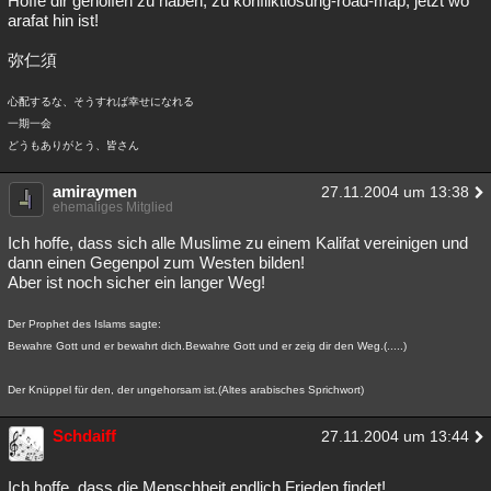
Hoffe dir geholfen zu haben, zu konfliktlösung-road-map, jetzt wo
arafat hin ist!
Besucht
Teilgenommen
Alle
Neue
Geschlossen
弥仁須
Lesenswert
Schlüsselwörter
心配するな、そうすれば幸せになれる
一期一会
どうもありがとう、皆さん
amiraymen
27.11.2004 um 13:38
ehemaliges Mitglied
Ich hoffe, dass sich alle Muslime zu einem Kalifat vereinigen und
dann einen Gegenpol zum Westen bilden!
Aber ist noch sicher ein langer Weg!
Der Prophet des Islams sagte:
Bewahre Gott und er bewahrt dich.Bewahre Gott und er zeig dir den Weg.(.....)
Der Knüppel für den, der ungehorsam ist.(Altes arabisches Sprichwort)
Schdaiff
27.11.2004 um 13:44
Ich hoffe, dass die Menschheit endlich Frieden findet!