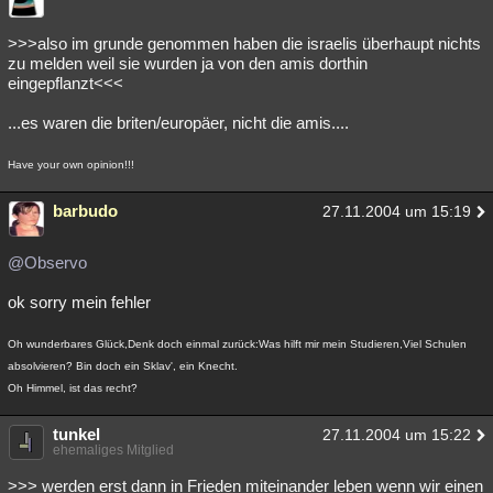
>>>also im grunde genommen haben die israelis überhaupt nichts
zu melden weil sie wurden ja von den amis dorthin
eingepflanzt<<<
...es waren die briten/europäer, nicht die amis....
Have your own opinion!!!
barbudo
27.11.2004 um 15:19
@Observo
ok sorry mein fehler
Oh wunderbares Glück,Denk doch einmal zurück:Was hilft mir mein Studieren,Viel Schulen
absolvieren? Bin doch ein Sklav', ein Knecht.
Oh Himmel, ist das recht?
tunkel
27.11.2004 um 15:22
ehemaliges Mitglied
>>> werden erst dann in Frieden miteinander leben wenn wir einen