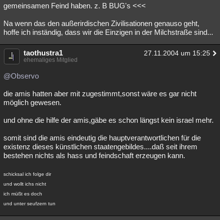
gemeinsamen Feind haben. z. B BUG's <<<
Na wenn das den außerirdischen Zivilisationen genauso geht,
hoffe ich inständig, dass wir die Einzigen in der Milchstraße sind...
taothustra1
27.11.2004 um 15:25
ehemaliges Mitglied
@Observo
die amis hatten aber mit zugestimmt,sonst wäre es gar nicht
möglich gewesen.
und ohne die hilfe der amis,gäbe es schon längst kein israel mehr.
somit sind die amis eindeutig die hauptverantwortlichen für die
existenz dieses künstlichen staatengebildes....daß seit ihrem
bestehen nichts als hass und feindschaft erzeugen kann.
schicksal ich folge dir
und wollt ichs nicht
ich müßt es doch
und unter seufzern tun