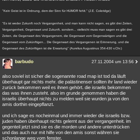
"Kein Geist ist in Ordnung, dem der Sinn für HUMOR fehlt." (J.E. Coleridge)
"Es ist weder Zukunft noch Vergangenheit, und man kann nicht sagen, es gibt drei Zeiten,
Vergangenheit, Gegenwart und Zukunft, sondern... vielleicht muss man sagen es gibt drei
Zeiten, die Gegenwart des Vergangenem, die Gegenwart vom Gegenwärtigen und die
Gegenwart vom Zukünftigen... Die Gegenwart des Vergangenen ist Erinnerung, und die
Gegenwart des Zukünftigen ist die Erwartung" (Aurelius Augustinus 354-430 v.Chr.)
barbudo
27.11.2004 um 13:56
also soviel ist sicher die sogenannte road map ist tod da läuft
überhaupt gar nichts mehr. die palästinenser sollten ihr land wieder
zurück bekommen weil es ihnen gehört. die israelis bekommen
das was ihnen zusteht. also im grunde genommen haben die
israelis überhaupt nichts zu melden weil sie wurden ja von den
amis dorthin eingepflanzt.
und ich sage es nocheinmal und immer wieder die israelis bzw.
juden haben überhaupt nichts gelernt aus der vergangenheit. im
gegenteil jetzt sind sie es die morden und andere unterdrücken
und das auch nur mit hilfe von den amis sonst währen sie
schonlange weg vom fenster.