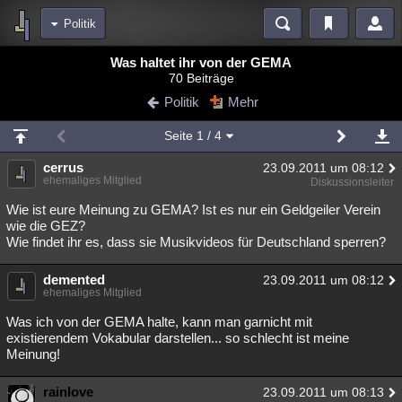
Politik
Bereiche
Was haltet ihr von der GEMA
70 Beiträge
Echtzeit
Diskussionen
Blogs
Videos
Statistiken
Politik
Mehr
Chat
Wiki
Neuigkeiten
Seite
1
/ 4
meine Rubriken
cerrus
23.09.2011 um 08:12
Menschen
Wissenschaft
Politik
Mystery
Kriminalfälle
ehemaliges Mitglied
Diskussionsleiter
Spiritualität
Verschwörungen
Technologie
Ufologie
Wie ist eure Meinung zu GEMA? Ist es nur ein Geldgeiler Verein
wie die GEZ?
Wie findet ihr es, dass sie Musikvideos für Deutschland sperren?
Natur
Umfragen
Unterhaltung
weitere Rubriken
demented
23.09.2011 um 08:12
ehemaliges Mitglied
Philosophie
Träume
Orte
Esoterik
Literatur
Was ich von der GEMA halte, kann man garnicht mit
Astronomie
Helpdesk
Gruppen
Gaming
Filme
existierendem Vokabular darstellen... so schlecht ist meine
Meinung!
Musik
Clash
Verbesserungen
Allmystery
English
rainlove
23.09.2011 um 08:13
Übersichten