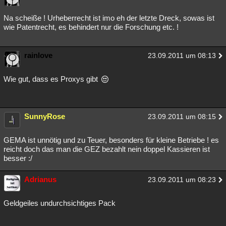
Besucht
Teilgenommen
Alle
Neue
Geschlossen
Na scheiße ! Urheberrecht ist imo eh der letzte Dreck, sowas ist
wie Patentrecht, es behindert nur die Forschung etc. !
Lesenswert
Schlüsselwörter
rainlove
23.09.2011 um 08:13
Wie gut, dass es Proxys gibt
SunnyRose
23.09.2011 um 08:15
GEMA ist unnötig und zu Teuer, besonders für kleine Betriebe ! es
reicht doch das man die GEZ bezahlt nein doppel Kassieren ist
besser :/
Adrianus
23.09.2011 um 08:23
Geldgeiles undurchsichtiges Pack