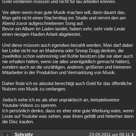
Geld verdienen müssen und nicht für lau arbeiten können.
Vor allem wenn man gute Musik machen will, dann dauert das.
Man geht nicht einen Nachmittag ins Studio und nimmt den am
Abend zuvor aufgeschriebenen Song auf.
Bevor ein Album im Laden landet, haben sehr, sehr viele Leute
einen riesigen Haufen Arbeit abgeleistet.
Und diese müssen auch irgendwo bezahlt werden. Man darf dabei
bei Leibe nicht nur an Madonna oder Snoop Dogg denken, die
zweifellos schon wahnsinnig viel Kohle besitzen (die sie aber auch
nie erhalten hätten, wenn sie alles unentgeldlich gemacht hätten),
sondern auch an die unzähligen, anderen, größeren und kleineren
Mitarbeiter in der Produktion und Vermarktung von Musik.
Daher finde ich es absolut berechtigt auch Geld für das öffentliche
Nutzen von Musik zu verlangen.
Jedoch sehe ich es als eher unpraktisch an, beispielsweise
Youtube-Videos zu sperren.
Ich persönlich denke, dass es eher eine gute Werbung wäre, wenn
Leute auf Youtube was sehen, was ihnen gefällt und hinterher dann
die Disc kaufen.
Schrotty
23.09.2011 um 09:11