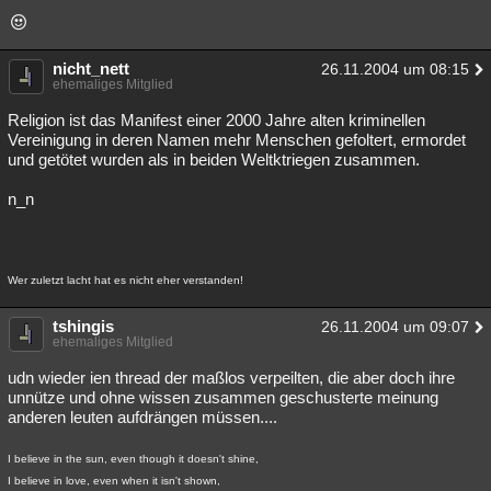
Besucht
Teilgenommen
Alle
Neue
Geschlossen
Lesenswert
Schlüsselwörter
nicht_nett
26.11.2004 um 08:15
ehemaliges Mitglied
Religion ist das Manifest einer 2000 Jahre alten kriminellen
Vereinigung in deren Namen mehr Menschen gefoltert, ermordet
und getötet wurden als in beiden Weltktriegen zusammen.
n_n
Wer zuletzt lacht hat es nicht eher verstanden!
tshingis
26.11.2004 um 09:07
ehemaliges Mitglied
udn wieder ien thread der maßlos verpeilten, die aber doch ihre
unnütze und ohne wissen zusammen geschusterte meinung
anderen leuten aufdrängen müssen....
I believe in the sun, even though it doesn't shine,
I believe in love, even when it isn't shown,