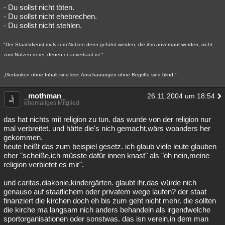
- Du sollst nicht töten.
- Du sollst nicht ehebrechen.
- Du sollst nicht stehlen.
"Der Staatsdienst muß zum Nutzen derer geführt werden, die ihm anvertraut werden, nicht
zum Nutzen derer, denen er anvertraut ist."
„Gedanken ohne Inhalt sind leer, Anschauungen ohne Begriffe sind blind.“
_mothman_
26.11.2004 um 18:54
ehemaliges Mitglied
das hat nichts mit religion zu tun. das wurde von der religion nur
mal verbreitet. und hätte die's nich gemacht,wärs woanders her
gekommen.
heute heißt das zum beispiel gesetz. ich glaub viele leute glauben
eher "scheiße,ich müsste dafür innen knast" als "oh nein,meine
religion verbietet es mir".
und caritas,diakonie,kindergärten. glaubt ihr,das würde nich
genauso auf staatlichem oder privatem wege laufen? der staat
finanziert die kirchen doch eh bis zum geht nicht mehr. die sollten
die kirche ma langsam nich anders behandeln als irgendwelche
sportorganisationen oder sonstwas. das isn verein,in dem man