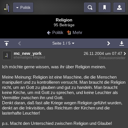
Politik
Bereiche
Religion
95 Beiträge
Echtzeit
Diskussionen
Blogs
Videos
Statistiken
Politik
Mehr
Chat
Wiki
Neuigkeiten
Seite
1
/ 5
meine Rubriken
mc_new_york
26.11.2004 um 07:47
Menschen
Wissenschaft
Politik
Mystery
Kriminalfälle
ehemaliges Mitglied
Diskussionsleiter
Spiritualität
Verschwörungen
Technologie
Ufologie
Ich möchte gerne wissen, was ihr über Religion meinen.
Meine Meinung: Religion ist eine Maschine, die die Menschen
Natur
Umfragen
Unterhaltung
manipuliert und zu kontrollieren versucht. Man braucht die Religion
weitere Rubriken
nicht, um an Gott zu glauben und gut zu handeln. Man braucht
keine Kirche, um mit Gott zu sprechen, und keine Leuchter als
Philosophie
Träume
Orte
Esoterik
Literatur
Vermittler zwischen ihn und Gott.
Denkt daran, daß fast alle Kriege wegen Religion geführt wurden,
Astronomie
Helpdesk
Gruppen
Gaming
Filme
denkt an die Inkvisition, das Reichtum der Kirchen und die
lasterhafte Leuchter!
Musik
Clash
Verbesserungen
Allmystery
English
p.s. Macht den Unterschied zwischen Religion und Glaube!
Übersichten