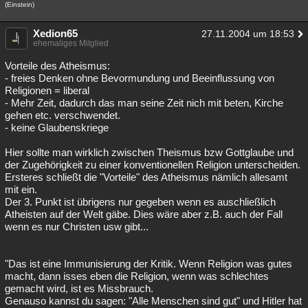
(Einstein)
Xedion65
27.11.2004 um 18:53
ehemaliges Mitglied
Vorteile des Atheismus:
- freies Denken ohne Bevormundung und Beeinflussung von
Religionen = liberal
- Mehr Zeit, dadurch das man seine Zeit nich mit beten, Kirche
gehen etc. verschwendet.
- keine Glaubenskriege
Hier sollte man wirklich zwischen Theismus bzw Gottglaube und
der Zugehörigkeit zu einer konventionellen Religion unterscheiden.
Ersteres schließt die "Vorteile" des Atheismus nämlich allesamt
mit ein.
Der 3. Punkt ist übrigens nur gegeben wenn es auschließlich
Atheisten auf der Welt gäbe. Dies wäre aber z.B. auch der Fall
wenn es nur Christen usw gibt...
"Das ist eine Immunisierung der Kritik. Wenn Religion was gutes
macht, dann isses eben die Religion, wenn was schlechtes
gemacht wird, ist es Missbrauch.
Genauso kannst du sagen: "Alle Menschen sind gut" und Hitler hat