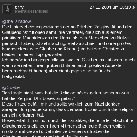
orry
27.11.2004 um 10:19
ehemaliges Mitglied
@the_shadow
Die Unterscheidung zwischen der natürlichen Religiosität und den
Glaubensinstitutionen samt ihre Vertreter, die sich aus einem
primitiven Machtdenken den Urinstinkt des Menschen zu Nutze
gemacht haben, ist sehr wichtig. Viel zu schnell und ohne großes
Nachdenken, wird Glaube und Kirche (um bei den Christen zu
bleiben) in einen Topf geworfen.
Ich persönlich bin gegen alle weltweiten Glaubeninstitutionen (auch
wenn sie neben ihren großen Untaten auch positive Aspekte
hervorgebracht haben) aber nicht gegen eine natürliche
Religiosität.
@Suebe
"Ich fragte nicht, was hat die Religion böses getan, sondern was
hat die Religion DIR böses angetan."
Diese Frage gefällt mir und sollte wirklich zum Nachdenken
anregen. Ich glaube kaum, dass Jemand Böses durch die Religion
an sich, erfahren hat.
Böses erfährt man nur durch die Fanatiker, die mit aller Macht ihre
Glaubensvorstellungen ihren Mitmenschen aufdrängen wollen
(notfalls mit Gewalt). Dahinter verbergen sich aber die
Glaubensinstitutionen und nicht die Religion.