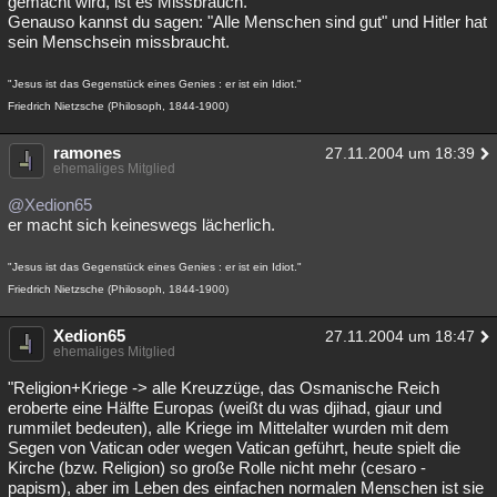
gemacht wird, ist es Missbrauch.
Genauso kannst du sagen: "Alle Menschen sind gut" und Hitler hat
sein Menschsein missbraucht.
"Jesus ist das Gegenstück eines Genies : er ist ein Idiot."
Friedrich Nietzsche (Philosoph, 1844-1900)
ramones
27.11.2004 um 18:39
ehemaliges Mitglied
@Xedion65
er macht sich keineswegs lächerlich.
"Jesus ist das Gegenstück eines Genies : er ist ein Idiot."
Friedrich Nietzsche (Philosoph, 1844-1900)
Xedion65
27.11.2004 um 18:47
ehemaliges Mitglied
"Religion+Kriege -> alle Kreuzzüge, das Osmanische Reich
eroberte eine Hälfte Europas (weißt du was djihad, giaur und
rummilet bedeuten), alle Kriege im Mittelalter wurden mit dem
Segen von Vatican oder wegen Vatican geführt, heute spielt die
Kirche (bzw. Religion) so große Rolle nicht mehr (cesaro -
papism), aber im Leben des einfachen normalen Menschen ist sie