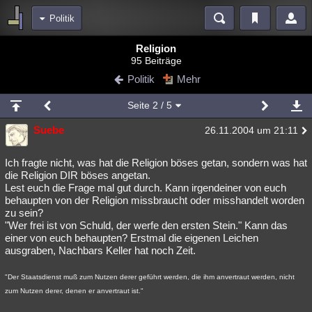
Politik
Bereiche
Religion
95 Beiträge
Echtzeit
Diskussionen
Blogs
Videos
Statistiken
Politik
Mehr
Chat
Wiki
Neuigkeiten
2
Seite
2
/ 5
meine Rubriken
Suebe
26.11.2004 um 21:11
Menschen
Wissenschaft
Politik
Mystery
Kriminalfälle
Spiritualität
Verschwörungen
Technologie
Ufologie
Ich fragte nicht, was hat die Religion böses getan, sondern was hat
die Religion DIR böses angetan.
Lest euch die Frage mal gut durch. Kann irgendeiner von euch
Natur
Umfragen
Unterhaltung
behaupten von der Religion missbraucht oder misshandelt worden
weitere Rubriken
zu sein?
"Wer frei ist von Schuld, der werfe den ersten Stein." Kann das
Philosophie
Träume
Orte
Esoterik
Literatur
einer von euch behaupten? Erstmal die eigenen Leichen
ausgraben, Nachbars Keller hat noch Zeit.
Astronomie
Helpdesk
Gruppen
Gaming
Filme
"Der Staatsdienst muß zum Nutzen derer geführt werden, die ihm anvertraut werden, nicht
Musik
Clash
Verbesserungen
Allmystery
English
zum Nutzen derer, denen er anvertraut ist."
Übersichten