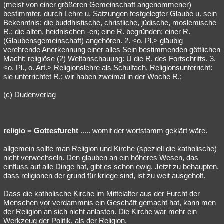
(meist von einer größeren Gemeinschaft angenommener)
bestimmter, durch Lehre u. Satzungen festgelegter Glaube u. sein
Bekenntnis: die buddhistische, christliche, jüdische, moslemische
R.; die alten, heidnischen -en; eine R. begründen; einer R.
(Glaubensgemeinschaft) angehören. 2. <o. Pl.> gläubig
verehrende Anerkennung einer alles Sein bestimmenden göttlichen
Macht; religiöse (2) Weltanschauung: Ü die R. des Fortschritts. 3.
<o. Pl., o. Art.> Religionslehre als Schulfach, Religionsunterricht:
sie unterrichtet R.; wir haben zweimal in der Woche R.;
(c) Dudenverlag
religio = Gottesfurcht
..... womit der wortstamm geklärt wäre.
allgemein sollte man Religion und Kirche (speziell die katholische)
nicht verwechseln. Den glauben an ein höheres Wesen, das
einfluss auf alle Dinge hat, gibt es schon ewig. Jetzt zu behaupten,
dass religionen der grund für kriege sind, ist zu weit ausgeholt.
Dass die katholische Kirche im Mittelalter aus der Furcht der
Menschen vor verdammnis ein Geschäft gemacht hat, kann men
der Religion an sich nicht anlasten. Die Kirche war mehr ein
Werkzeug der Politik, als der Religion.