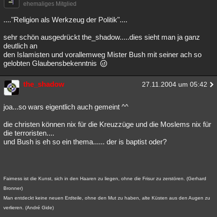
ehemaliges Mitglied
...."Religion als Werkzeug der Politik"....
sehr schön ausgedrückt the_shadow.....dies sieht man ja ganz
deutlich an
den Islamisten und vorallemweg Mister Bush mit seiner ach so
gelobten Glaubensbekenntnis
the_shadow
27.11.2004 um 05:42
joa...so wars eigentlich auch gemeint ^^
die christen können nix für die Kreuzzüge und die Moslems nix für
die terroristen....
und Bush is eh so ein thema...... der is baptist oder?
Fairness ist die Kunst, sich in den Haaren zu liegen, ohne die Frisur zu zerstören. (Gerhard
Bronner)
Man entdeckt keine neuen Erdteile, ohne den Mut zu haben, alte Küsten aus den Augen zu
verlieren. (André Gide)