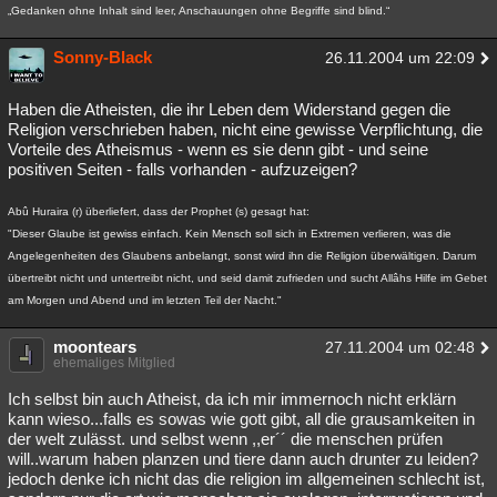
„Gedanken ohne Inhalt sind leer, Anschauungen ohne Begriffe sind blind.“
Besucht
Teilgenommen
Alle
Neue
Geschlossen
Sonny-Black
26.11.2004 um 22:09
Lesenswert
Schlüsselwörter
Haben die Atheisten, die ihr Leben dem Widerstand gegen die
Religion verschrieben haben, ‎nicht eine gewisse Verpflichtung, die
Vorteile des Atheismus - wenn es sie denn gibt - und seine
‎positiven Seiten - falls vorhanden - aufzuzeigen?
Abû Huraira (r) überliefert, dass der Prophet (s) gesagt hat:
"Dieser Glaube ist gewiss einfach. Kein Mensch soll sich in Extremen verlieren, was die
Angelegenheiten des Glaubens anbelangt, sonst wird ihn die Religion überwältigen. Darum
übertreibt nicht und untertreibt nicht, und seid damit zufrieden und sucht Allâhs Hilfe im Gebet
am Morgen und Abend und im letzten Teil der Nacht."
moontears
27.11.2004 um 02:48
ehemaliges Mitglied
Ich selbst bin auch Atheist, da ich mir immernoch nicht erklärn
kann wieso...falls es sowas wie gott gibt, all die grausamkeiten in
der welt zulässt. und selbst wenn ,,er´´ die menschen prüfen
will..warum haben planzen und tiere dann auch drunter zu leiden?
jedoch denke ich nicht das die religion im allgemeinen schlecht ist,