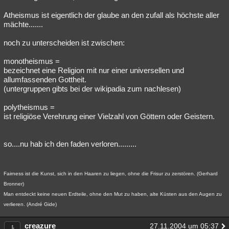
Atheismus ist eigentlich der glaube an den zufall als höchste aller
mächte.......
noch zu unterscheiden ist zwischen:
monotheismus =
bezeichnet eine Religion mit nur einer universellen und
allumfassenden Gottheit.
(untergruppen gibts bei der wikipadia zum nachlesen)
polytheismus =
ist religiöse Verehrung einer Vielzahl von Göttern oder Geistern.
so....nu hab ich den faden verloren.........
Fairness ist die Kunst, sich in den Haaren zu liegen, ohne die Frisur zu zerstören. (Gerhard
Bronner)
Man entdeckt keine neuen Erdteile, ohne den Mut zu haben, alte Küsten aus den Augen zu
verlieren. (André Gide)
creazure
27.11.2004 um 05:37