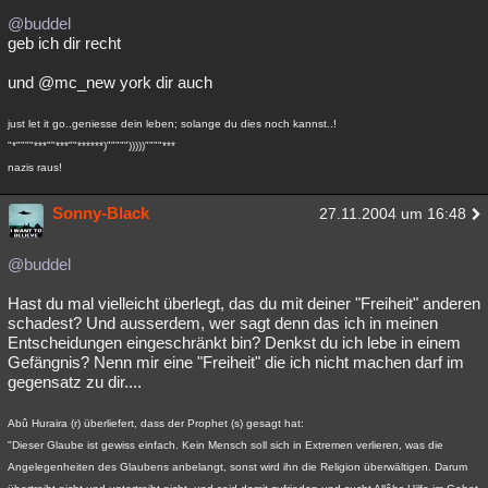
@buddel
geb ich dir recht
und @mc_new york dir auch
just let it go..geniesse dein leben; solange du dies noch kannst..!
"*""""***""***""******)""""")))))""""***
nazis raus!
Sonny-Black
27.11.2004 um 16:48
@buddel
Hast du mal vielleicht überlegt, das du mit deiner "Freiheit" anderen
schadest? Und ausserdem, wer sagt denn das ich in meinen
Entscheidungen eingeschränkt bin? Denkst du ich lebe in einem
Gefängnis? Nenn mir eine "Freiheit" die ich nicht machen darf im
gegensatz zu dir....
Abû Huraira (r) überliefert, dass der Prophet (s) gesagt hat:
"Dieser Glaube ist gewiss einfach. Kein Mensch soll sich in Extremen verlieren, was die
Angelegenheiten des Glaubens anbelangt, sonst wird ihn die Religion überwältigen. Darum