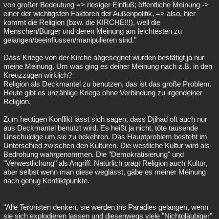
von großer Bedeutung => riesiger Einfluß; öffentliche Meinung ->
einer der wichtigsten Faktoren der Außenpolitik, => also, hier
kommt die Religion (bzw. die KIRCHE!!!), weil die
Menschen/Bürger und deren Meinung am leichtesten zu
gelangen/beeinflussen/manipulieren sind."
Dass Kriege von der Kirche abgesegnet wurden bestätigt ja nur
meine Meinung. Um was ging es deiner Meinung nach z.B. in den
Kreuzzügen wirklich?
Religion als Deckmantel zu benutzen, das ist das große Problem.
Heute gibt es unzählige Kriege ohne Verbindung zu irgendeiner
Religion.
Zum heutigen Konflikt lässt sich sagen, dass Djihad oft auch nur
aus Deckmantel benutzt wird. Es heißt ja nicht, töte tausende
Unschuldige um sie zu bekehren. Das Hauptproblem besteht im
Unterschied zwischen den Kulturen. Die westliche Kultur wird als
Bedrohung wahrgenommen. Die "Demokratisierung" und
"Verwestlichung" als Angriff. Natürlich prägt Religion auch Kultur,
aber selbst wenn man diese weglässt, gäbe es meiner Meinung
nach genug Konfliktpunkte.
"Alle Teroristen denken, sie werden ins Paradies gelangen, wenn
sie sich explodieren lassen und diesenwegs viele "Nichtgläubiger"