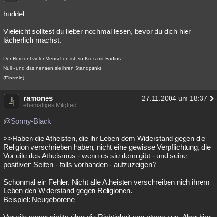
buddel
Vieleicht solltest du lieber nochmal lesen, bevor du dich hier
lächerlich machst.
Der Horizont vieler Menschen ist ein Kreis mit Radius
Null - und das nennen sie ihren Standpunkt
(Einstein)
ramones
27.11.2004 um 18:37
ehemaliges Mitglied
@Sonny-Black
>>Haben die Atheisten, die ihr Leben dem Widerstand gegen die
Religion verschrieben haben, ‎nicht eine gewisse Verpflichtung, die
Vorteile des Atheismus - wenn es sie denn gibt - und seine
‎positiven Seiten - falls vorhanden - aufzuzeigen?
Schonmal ein Fehler. Nicht alle Atheisten verschreiben nich ihrem
Leben den Widerstand gegen Religionen.
Beispiel: Neugeborene
Vorteile sagen nichts über die Richtigkeit von etwas aus. Aber hier