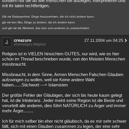
sondern nur die art wie menschen sie auslegen, interpretieren und
mit ihr taten rechtfertigen.
Gib mir Gelassenheit, Dinge hinzunehmen, die ich nicht ändern kann;
gib mir den Mut, Dinge zu ändern, die ich ändern kann;
und gib mir die Weisheit, das eine vom anderen zu unterscheiden
creazure
27.11.2004 um 04:25
ehemaliges Mitglied
Religion ist in VIELEN hinsichten GUTES, nur wird, wie es hier
schon im Thread beschrieben wurde, von den Meisten Menschen
missbraucht.
Missbraucht, in dem Sinne, Armen Menschen Falschen Glauben
aufzwingen zu wollen, weil sie Keine andere Wahl
haben.......Stichwort ---> Islamisten
Der größte Fehler der Gläubigen, der sich bis heute kaum gelegt
hat, ist die Intoleranz. Jeder meint seine Region ist die Beste und
verurteilt alle anderen, dies führt NATÜRLICH zu Ärger und immer
mehr Ärger.........
Ich für mich selber bin eher nicht gläubisch, da es mir sehr schwer
fällt, sich mit einen Glauben zusammen zu legen, der eine sehr