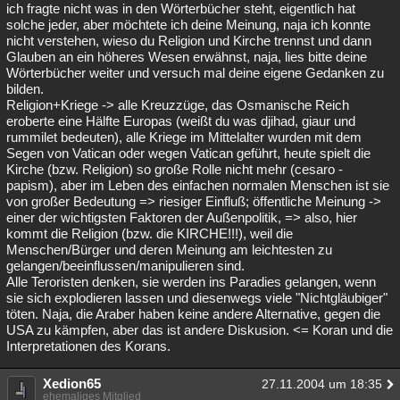
ich fragte nicht was in den Wörterbücher steht, eigentlich hat
solche jeder, aber möchtete ich deine Meinung, naja ich konnte
nicht verstehen, wieso du Religion und Kirche trennst und dann
Glauben an ein höheres Wesen erwähnst, naja, lies bitte deine
Wörterbücher weiter und versuch mal deine eigene Gedanken zu
bilden.
Religion+Kriege -> alle Kreuzzüge, das Osmanische Reich
eroberte eine Hälfte Europas (weißt du was djihad, giaur und
rummilet bedeuten), alle Kriege im Mittelalter wurden mit dem
Segen von Vatican oder wegen Vatican geführt, heute spielt die
Kirche (bzw. Religion) so große Rolle nicht mehr (cesaro -
papism), aber im Leben des einfachen normalen Menschen ist sie
von großer Bedeutung => riesiger Einfluß; öffentliche Meinung ->
einer der wichtigsten Faktoren der Außenpolitik, => also, hier
kommt die Religion (bzw. die KIRCHE!!!), weil die
Menschen/Bürger und deren Meinung am leichtesten zu
gelangen/beeinflussen/manipulieren sind.
Alle Teroristen denken, sie werden ins Paradies gelangen, wenn
sie sich explodieren lassen und diesenwegs viele "Nichtgläubiger"
töten. Naja, die Araber haben keine andere Alternative, gegen die
USA zu kämpfen, aber das ist andere Diskusion. <= Koran und die
Interpretationen des Korans.
Xedion65
27.11.2004 um 18:35
ehemaliges Mitglied