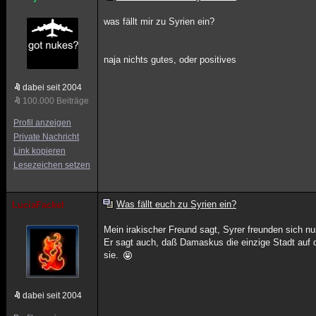
was fällt mir zu Syrien ein?
naja nichts gutes, oder positives
dabei seit 2004
100.000 Beiträge
Profil anzeigen
Private Nachricht
Link kopieren
Lesezeichen setzen
Was fällt euch zu Syrien ein?
LuciaFackel
Mein irakischer Freund sagt, Syrer freunden sich n
Er sagt auch, daß Damaskus die einzige Stadt auf d
sie.
dabei seit 2004