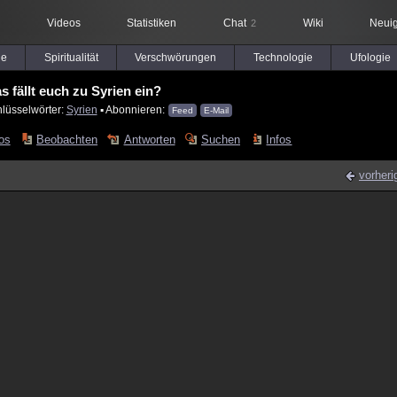
Videos
Statistiken
Chat
Wiki
Neuig
2
le
Spiritualität
Verschwörungen
Technologie
Ufologie
s fällt euch zu Syrien ein?
hlüsselwörter:
Syrien
▪ Abonnieren:
Feed
E-Mail
os
Beobachten
Antworten
Suchen
Infos
vorheri