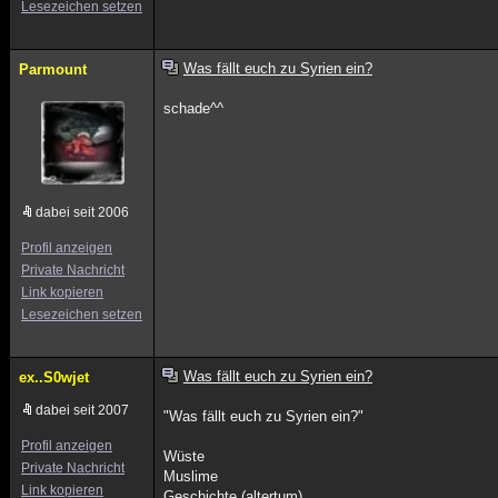
Lesezeichen setzen
Was fällt euch zu Syrien ein?
Parmount
schade^^
dabei seit 2006
Profil anzeigen
Private Nachricht
Link kopieren
Lesezeichen setzen
Was fällt euch zu Syrien ein?
ex..S0wjet
dabei seit 2007
"Was fällt euch zu Syrien ein?"
Profil anzeigen
Wüste
Private Nachricht
Muslime
Link kopieren
Geschichte (altertum)