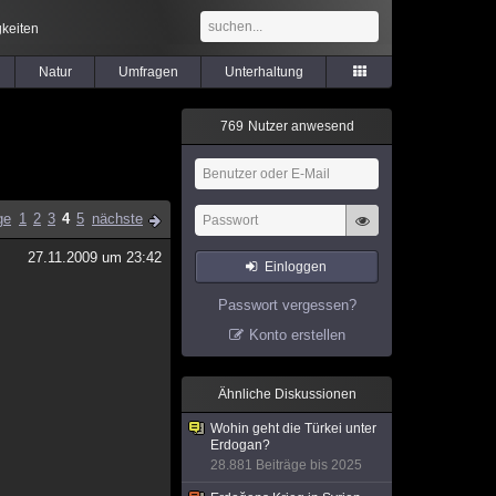
keiten
Natur
Umfragen
Unterhaltung
7
6
9
Nutzer anwesend
ge
1
2
3
4
5
nächste
27.11.2009 um 23:42
Einloggen
Passwort vergessen?
Konto erstellen
Ähnliche Diskussionen
Wohin geht die Türkei unter
Erdogan?
28.881 Beiträge bis 2025