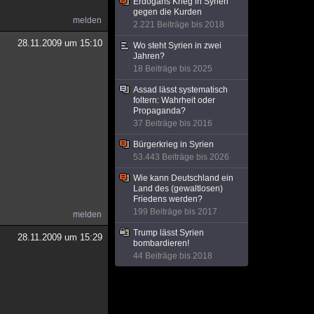
Erdoğans Krieg in Syrien
gegen die Kurden
melden
2.221 Beiträge bis 2018
28.11.2009 um 15:10
Wo steht Syrien in zwei
Jahren?
18 Beiträge bis 2025
Assad lässt systematisch
foltern: Wahrheit oder
Propaganda?
37 Beiträge bis 2016
Bürgerkrieg in Syrien
53.443 Beiträge bis 2026
Wie kann Deutschland ein
Land des (gewaltlosen)
Friedens werden?
199 Beiträge bis 2017
melden
Trump lässt Syrien
28.11.2009 um 15:29
bombardieren!
44 Beiträge bis 2018