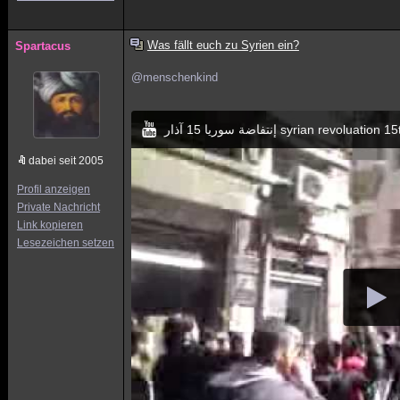
Was fällt euch zu Syrien ein?
Spartacus
@menschenkind
إنتفاضة سوريا 15 آذار syrian revo
dabei seit 2005
Profil anzeigen
Private Nachricht
Link kopieren
Lesezeichen setzen