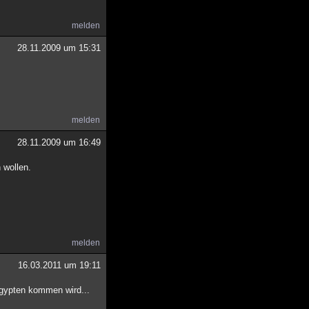
melden
28.11.2009 um 15:31
melden
28.11.2009 um 16:49
 wollen.
melden
16.03.2011 um 19:11
Ägypten kommen wird...