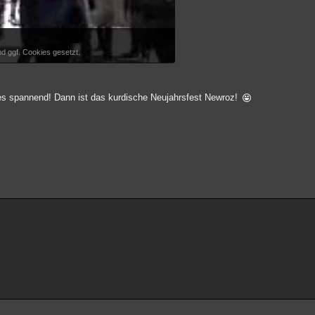
d ggf. Cookies gesetzt.
 es spannend! Dann ist das kurdische Neujahrsfest Newroz!