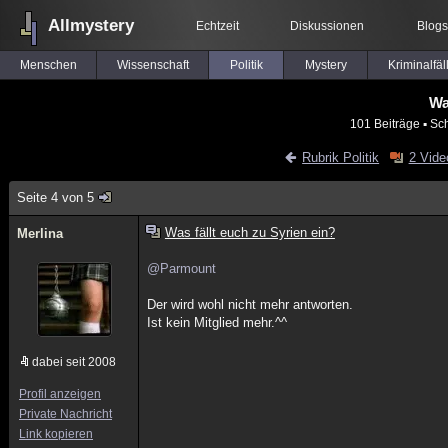
Allmystery
Echtzeit
Diskussionen
Blogs
Menschen
Wissenschaft
Politik
Mystery
Kriminalfäl
Wa
101 Beiträge
▪ Sc
Rubrik Politik
2 Vide
Seite 4 von 5
Was fällt euch zu Syrien ein?
Merlina
@Parmount
Der wird wohl nicht mehr antworten.
Ist kein Mitglied mehr.^^
dabei seit 2008
Profil anzeigen
Private Nachricht
Link kopieren