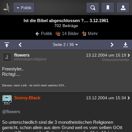
Politik
Bereiche
Ist die Bibel abgeschlossen ?.... 3.12.1961
702 Beiträge
Echtzeit
Diskussionen
Blogs
Videos
Statistiken
Politik
14 Bilder
Mehr
Chat
Wiki
Neuigkeiten
2
Seite
2
/ 36
meine Rubriken
flowers
13.12.2004 um 15:19
Menschen
Wissenschaft
Politik
Mystery
Kriminalfälle
ehemaliges Mitglied
Diskussionsleiter
Spiritualität
Verschwörungen
Technologie
Ufologie
Freestyler..
Richtg!....
Natur
Umfragen
Unterhaltung
Diesser, mein Leib - ist nicht mein wahres ICH...
weitere Rubriken
Philosophie
Sonny-Black
Träume
Orte
Esoterik
Literatur
13.12.2004 um 15:34
Astronomie
Helpdesk
Gruppen
Gaming
Filme
@flowers
Musik
Clash
Verbesserungen
Allmystery
English
So unterschiedlich sind die 3 monotheistischen Religionen
garnicht, schon allein aus dem Grund weil es vom selben GOtt
Übersichten