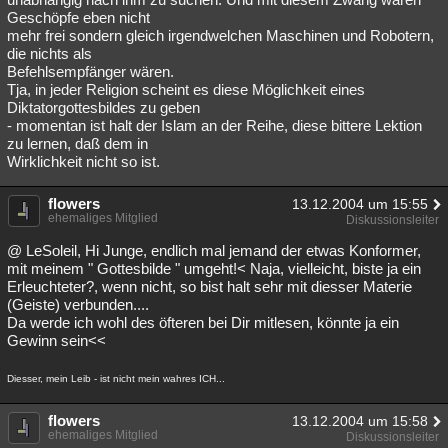
Geschöpfe eben nicht
mehr frei sondern gleich irgendwelchen Maschinen und Robotern,
die nichts als
Befehlsempfänger wären.
Tja, in jeder Religion scheint es diese Möglichkeit eines
Diktatorgottesbildes zu geben
- momentan ist halt der Islam an der Reihe, diese bittere Lektion
zu lernen, daß dem in
Wirklichkeit nicht so ist.
flowers
13.12.2004 um 15:55
ehemaliges Mitglied
Diskussionsleiter
@ LeSoleil, Hi Junge, endlich mal jemand der etwas Konformer,
mit meinem " Gottesbilde " umgeht!< Naja, vielleicht, biste ja ein
Erleuchteter?, wenn nicht, so bist halt sehr mit diesser Materie
(Geiste) verbunden....
Da werde ich wohl des öfteren bei Dir mitlesen, könnte ja ein
Gewinn sein<<
Diesser, mein Leib - ist nicht mein wahres ICH...
flowers
13.12.2004 um 15:58
ehemaliges Mitglied
Diskussionsleiter