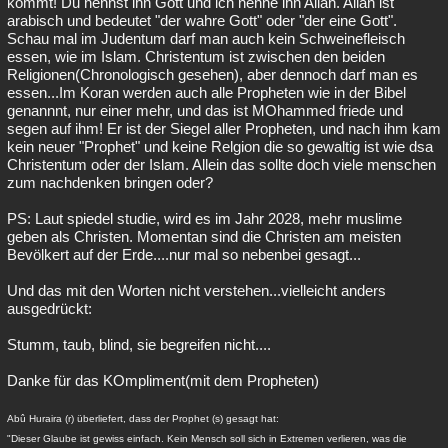
kommt! Du nennst ihn Gott und ich nenne ihn Allah. Allah ist
arabisch und bedeutet "der wahre Gott" oder "der eine Gott".
Besucht
Teilgenommen
Alle
Neue
Geschlossen
Schau mal im Judentum darf man auch kein Schweinefleisch
essen, wie im Islam. Christentum ist zwischen den beiden
Lesenswert
Schlüsselwörter
Religionen(Chronologisch gesehen), aber dennoch darf man es
essen...Im Koran werden auch alle Propheten wie in der Bibel
genannnt, nur einer mehr, und das ist MOhammed friede und
segen auf ihm! Er ist der Siegel aller Propheten, und nach ihm kam
kein neuer "Prophet" und keine Relgion die so gewaltig ist wie dsa
Christentum oder der Islam. Allein das sollte doch viele menschen
zum nachdenken bringen oder?
PS: Laut spiedel studie, wird es im Jahr 2028, mehr muslime
geben als Christen. Momentan sind die Christen am meisten
Bevölkert auf der Erde....nur mal so nebenbei gesagt...
Und das mit den Worten nicht verstehen...vielleicht anders
ausgedrückt:
Stumm, taub, blind, sie begreifen nicht....
Danke für das KOmpliment(mit dem Propheten)
Abû Huraira (r) überliefert, dass der Prophet (s) gesagt hat:
"Dieser Glaube ist gewiss einfach. Kein Mensch soll sich in Extremen verlieren, was die