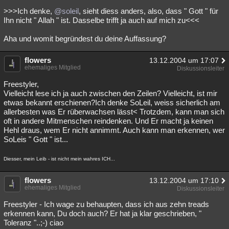
>>>Ich denke,
@soleil
, sieht diess anders, also, dass " Gott " für
Ihn nicht " Allah " ist. Dasselbe trifft ja auch auf mich zu<<<
Aha und womit begründest du deine Auffassung?
flowers
13.12.2004 um 17:07
ehemaliges Mitglied
Diskussionsleiter
Freestyler,
Vielleicht lese ich ja auch zwischen den Zeilen? Vielleicht, ist mir
etwas bekannt erschienen?Ich denke SoLeil, weiss sicherlich am
allerbesten was Er rüberwachsen lässt< Trotzdem, kann man sich
oft in andere Mitmenschen reindenken. Und Er macht ja keinen
Hehl draus, wem Er nicht annimmt. Auch kann man erkennen, wer
SoLeis " Gott " ist...
Diesser, mein Leib - ist nicht mein wahres ICH...
flowers
13.12.2004 um 17:10
ehemaliges Mitglied
Diskussionsleiter
Freestyler - Ich wage zu behaupten, dass ich aus zehn treads
erkennen kann, Du doch auch? Er hat ja klar geschrieben, "
Toleranz "..;-) ciao