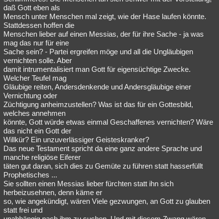
daß Gott eben als
Mensch unter Menschen mal zeigt, wie der Hase laufen könnte.
Stattdessen hoffen die
Menschen lieber auf einen Messias, der für ihre Sache - ja was
mag das nur für eine
Sache sein? - Partei ergreifen möge und all die Ungläubigen
vernichten solle. Aber
damit intrumentalisiert man Gott für eigensüchtige Zwecke.
Welcher Teufel mag
Gläubige reiten, Andersdenkende und Andersgläubige einer
Vernichtung oder
Züchtigung anheimzustellen? Was ist das für ein Gottesbild,
welches annehmen
könnte, Gott würde etwas einmal Geschaffenes vernichten? Wäre
das nicht ein Gott der
Willkür? Ein unzuverlässiger Geisteskranker?
Das neue Testament spricht da eine ganz andere Sprache und
manche religiöse Eiferer
täten gut daran, sich dies zu Gemüte zu führen statt hasserfüllt
Prophetisches ...
Sie sollten einen Messias lieber fürchten statt ihn sich
herbeizusehnen, denn käme er
so, wie angekündigt, wären Viele gezwungen, an Gott zu glauben
statt frei und
unabhängig nach ihm zu suchen. Und mit diesem Zwang wären