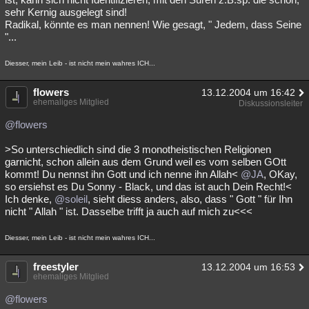
sehr Kernig ausgelegt sind!
Radikal, könnte es man nennen! Wie gesagt, " Jedem, dass Seine
"...
Diesser, mein Leib - ist nicht mein wahres ICH...
flowers
13.12.2004 um 16:42
ehemaliges Mitglied
Diskussionsleiter
@flowers
>So unterschiedlich sind die 3 monotheistischen Religionen
garnicht, schon allein aus dem Grund weil es vom selben GOtt
kommt! Du nennst ihn Gott und ich nenne ihn Allah<
@JA
, OKay,
so ersiehst es Du Sonny - Black, und das ist auch Dein Recht!<
Ich denke,
@soleil
, sieht diess anders, also, dass " Gott " für Ihn
nicht " Allah " ist. Dasselbe trifft ja auch auf mich zu<<<
Diesser, mein Leib - ist nicht mein wahres ICH...
freestyler
13.12.2004 um 16:53
ehemaliges Mitglied
@flowers