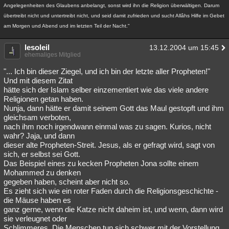
Angelegenheiten des Glaubens anbelangt, sonst wird ihn die Religion überwältigen. Darum
übertreibt nicht und untertreibt nicht, und seid damit zufrieden und sucht Allâhs Hilfe im Gebet
am Morgen und Abend und im letzten Teil der Nacht."
lesoleil
13.12.2004 um 15:45
ehemaliges Mitglied
"... Ich bin dieser Ziegel, und ich bin der letzte aller Propheten!"
Und mit diesem Zitat
hätte sich der Islam selber einzementiert wie das viele andere
Religionen getan haben.
Nunja, dann hätte er damit seinem Gott das Maul gestopft und ihm
gleichsam verboten,
nach ihm noch irgendwann einmal was zu sagen. Kurios, nicht
wahr? Jaja, und dann
dieser alte Propheten-Streit. Jesus, als er gefragt wird, sagt von
sich, er selbst sei Gott.
Das Beispiel eines zu kecken Propheten Jona sollte einem
Mohammed zu denken
gegeben haben, scheint aber nicht so.
Es zieht sich wie ein roter Faden durch die Religionsgeschichte -
die Mäuse haben es
ganz gerne, wenn die Katze nicht daheim ist, und wenn, dann wird
sie verleugnet oder
Schlimmeres. Die Menschen tun sich schwer mit der Vorstellung,