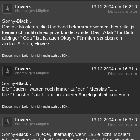
flowers
13.12.2004 um 16:29
ehemaliges Mitglied
Diskussionsleiter
Sonny-Black ,
Das die Moslems, die Überhand bekommen werden, bestreitet ja
keiner (ich nicht) da es ja verkündet wurde. Das " Allah " für Dich
alleinger " Gott " ist, ist auch Okay!< Für mich ists eben ein
anderer!!!!< cü, Flowers
Diesser, mein Leib - ist nicht mein wahres ICH...
flowers
13.12.2004 um 16:31
ehemaliges Mitglied
Diskussionsleiter
Sonny-Black ,
Die " Juden " warten noch immer auf den " Messias "......
Die " Christen " auch, aber in anderer Angelegenheit, und Form....
Diesser, mein Leib - ist nicht mein wahres ICH...
flowers
13.12.2004 um 16:37
ehemaliges Mitglied
Diskussionsleiter
Sonny-Black - Ein jeder, überhaupt, wenn Er/Sie nicht "Moslem"
ist, kann sich nicht Identifizieren, mit den Suren z.B.sp. die schon,