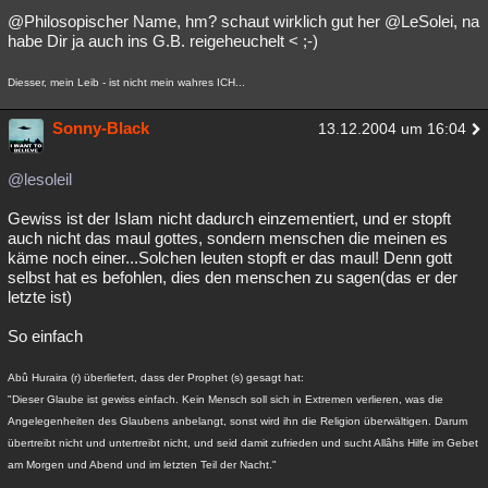
@Philosopischer Name, hm? schaut wirklich gut her @LeSolei, na
habe Dir ja auch ins G.B. reigeheuchelt < ;-)
Diesser, mein Leib - ist nicht mein wahres ICH...
Sonny-Black
13.12.2004 um 16:04
@lesoleil
Gewiss ist der Islam nicht dadurch einzementiert, und er stopft
auch nicht das maul gottes, sondern menschen die meinen es
käme noch einer...Solchen leuten stopft er das maul! Denn gott
selbst hat es befohlen, dies den menschen zu sagen(das er der
letzte ist)
So einfach
Abû Huraira (r) überliefert, dass der Prophet (s) gesagt hat:
"Dieser Glaube ist gewiss einfach. Kein Mensch soll sich in Extremen verlieren, was die
Angelegenheiten des Glaubens anbelangt, sonst wird ihn die Religion überwältigen. Darum
übertreibt nicht und untertreibt nicht, und seid damit zufrieden und sucht Allâhs Hilfe im Gebet
am Morgen und Abend und im letzten Teil der Nacht."