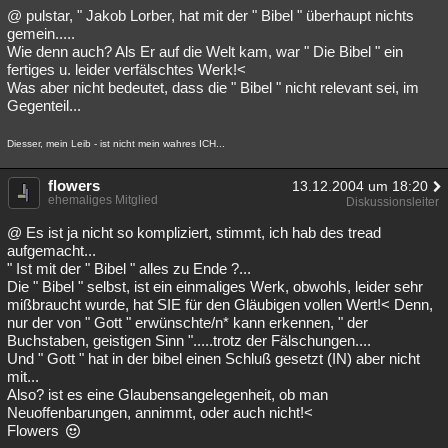
@ pulstar, " Jakob Lorber, hat mit der " Bibel " überhaupt nichts
gemein.....
Wie denn auch? Als Er auf die Welt kam, war " Die Bibel " ein
fertiges u. leider verfälschtes Werk!<
Was aber nicht bedeutet, dass die " Bibel " nicht relevant sei, im
Gegenteil...
Diesser, mein Leib - ist nicht mein wahres ICH...
flowers
13.12.2004 um 18:20
ehemaliges Mitglied
Diskussionsleiter
@ Es ist ja nicht so kompliziert, stimmt, ich hab des tread
aufgemacht...
" Ist mit der " Bibel " alles zu Ende ?...
Die " Bibel " selbst, ist ein einmaliges Werk, obwohls, leider sehr
mißbraucht wurde, hat SIE für den Gläubigen vollen Wert!< Denn,
nur der von " Gott " erwünschte/n* kann erkennen, " der
Buchstaben, geistigen Sinn ".....trotz der Fälschungen....
Und " Gott " hat in der bibel einen Schluß gesetzt (IN) aber nicht
mit...
Also? ist es eine Glaubensangelegenheit, ob man
Neuoffenbarungen, annimmt, oder auch nicht!<
Flowers