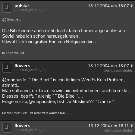
pulstar
13.12.2004 um 18:07
ehemaliges Mitglied
@flowers
Die Bibel wurde auch nicht durch Jakob Lorber abgeschlossen.
Soviel habe ich schon herausgefunden .
Obwohl ich kein großer Fan von Religionen bin .
to be continued....
flowers
13.12.2004 um 18:07
ehemaliges Mitglied
Diskussionsleiter
@magnusfe- " Die Bibel " ist ein fertiges Werk!< Kein Problem,
stimmt!..
Man soll darin, nix hinzu, sowie nix hinfortnehmen, auch korekkt...
Diesses, betrifft, " alleinig " " Die Bibel "....
Frage nur so,@magnusfee, bist Du Muslime?< " Danke "
Diesser, mein Leib - ist nicht mein wahres ICH...
flowers
13.12.2004 um 18:11
ehemaliges Mitglied
Diskussionsleiter