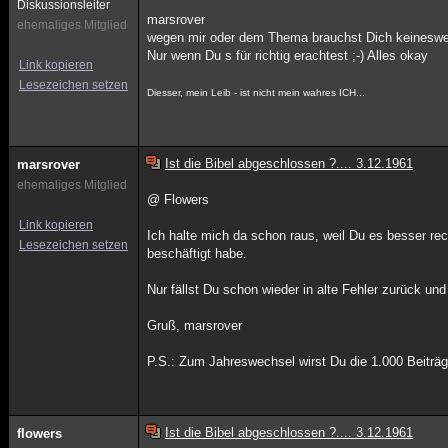
Diskussionsleiter
marsrover
ehemaliges Mitglied
wegen mir oder dem Thema brauchst Dich keineswe
Nur wenn Du s für richtig erachtest ;-) Alles okay
Link kopieren
Lesezeichen setzen
Diesser, mein Leib - ist nicht mein wahres ICH...
Ist die Bibel abgeschlossen ?.... 3.12.1961
marsrover
ehemaliges Mitglied
@ Flowers
Link kopieren
Ich halte mich da schon raus, weil Du es besser rec
Lesezeichen setzen
beschäftigt habe.
Nur fällst Du schon wieder in alte Fehler zurück u
Gruß, marsrover
P.S.: Zum Jahreswechsel wirst Du die 1.000 Beiträ
Ist die Bibel abgeschlossen ?.... 3.12.1961
flowers