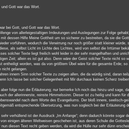
, und Gott war das Wort.
ar bei Gott, und Gott war das Wort.
enge von allerleigestaltigen Irrdeutungen und Auslegungen zur Folge gehabt;
mit dessen Hilfe Meine Gottheit um so sicherer zu bestreiten, da sie die Got
wieder vorführen, wodurch die Verwirrung nur noch größer statt kleiner würde, 
diese, als selbst Licht im Lichte des Lichtes, wird von selbst die Irrtümer b
s solcher Texte liegt freilich wohl leider in der sehr mangelhaften und unri
gen Zeit; allein es ist gut also. Denn wäre der Geist solcher Texte nicht so w
iefst entheiligt worden, was da von größtem Übel wäre für die gesamte Erde; so
 nicht gelangen.
ahren innern Sinn solcher Texte zu zeigen allen, die da würdig sind, daran t
nn Ich lasse bei solcher Gelegenheit mit Mir durchaus keinen Scherz treibe
aber folge nun die Erläuterung; nur bemerke Ich noch das hinzu und sage, daß
auch der allerinnerste, reinste Himmelssinn. Dieser ist zu heilig und kann für 
 Lebenswandel nach dem Worte des Evangeliums. Der bloß innere, seelisch-geis
zeitgemäß entsprechende Übersetzung, was nun sogleich bei der Erläuterung d
 sehr verhüllend ist der Ausdruck „Im Anfange“; denn dadurch könnte sogar d
 von einigen älteren Weltweisen geschehen ist, aus deren Schule die Gottesle
 nun diesen Text recht geben werden, da wird die Hülle nur sehr dünn erschei