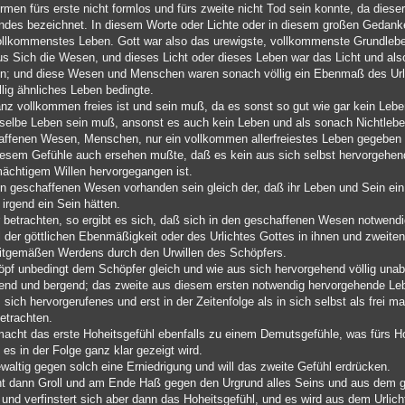
ormen fürs erste nicht formlos und fürs zweite nicht Tod sein konnte, da dies
ndes bezeichnet. In diesem Worte oder Lichte oder in diesem großen Gedanke
ollkommenstes Leben. Gott war also das urewigste, vollkommenste Grundlebe
aus Sich die Wesen, und dieses Licht oder dieses Leben war das Licht und al
; und diese Wesen und Menschen waren sonach völlig ein Ebenmaß des Urli
lig ähnliches Leben bedingte.
z vollkommen freies ist und sein muß, da es sonst so gut wie gar kein Lebe
selbe Leben sein muß, ansonst es auch kein Leben und als sonach Nichtlebe
schaffenen Wesen, Menschen, nur ein vollkommen allerfreiestes Leben gegeben
 diesem Gefühle auch ersehen mußte, daß es kein aus sich selbst hervorgehen
ächtigem Willen hervorgegangen ist.
 geschaffenen Wesen vorhanden sein gleich der, daß ihr Leben und Sein ein
irgend ein Sein hätten.
betrachten, so ergibt es sich, daß sich in den geschaffenen Wesen notwend
der göttlichen Ebenmäßigkeit oder des Urlichtes Gottes in ihnen und zweit
eitgemäßen Werdens durch den Urwillen des Schöpfers.
öpf unbedingt dem Schöpfer gleich und wie aus sich hervorgehend völlig un
ssend und bergend; das zweite aus diesem ersten notwendig hervorgehende L
ich hervorgerufenes und erst in der Zeitenfolge als in sich selbst als frei ma
etrachten.
cht das erste Hoheitsgefühl ebenfalls zu einem Demutsgefühle, was fürs Hoh
es in der Folge ganz klar gezeigt wird.
waltig gegen solch eine Erniedrigung und will das zweite Gefühl erdrücken.
t dann Groll und am Ende Haß gegen den Urgrund alles Seins und aus dem 
und verfinstert sich aber dann das Hoheitsgefühl, und es wird aus dem Urlic