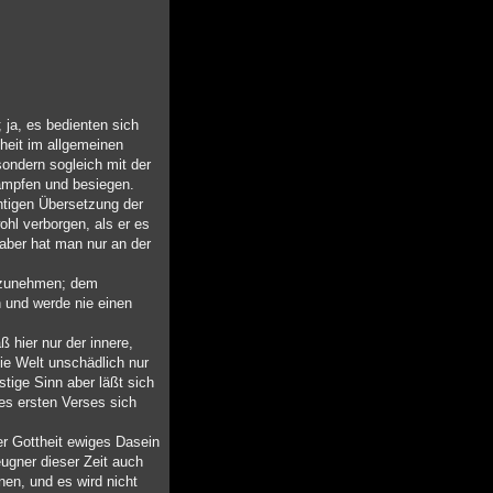
 ja, es bedienten sich
theit im allgemeinen
sondern sogleich mit der
ekämpfen und besiegen.
chtigen Übersetzung der
ohl verborgen, als er es
 aber hat man nur an der
eilzunehmen; dem
n und werde nie einen
 hier nur der innere,
die Welt unschädlich nur
tige Sinn aber läßt sich
es ersten Verses sich
er Gottheit ewiges Dasein
ugner dieser Zeit auch
nen, und es wird nicht