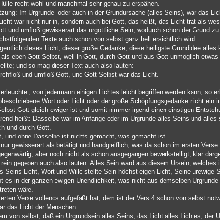
e Hülle recht wohl und manchmal sehr genau zu erspähen.
tzung: Im Urgrunde, oder auch in der Grundursache (alles Seins), war das Lich
ht war nicht nur in, sondern auch bei Gott, das heißt, das Licht trat als we
ott und umfloß gewisserart das urgöttliche Sein, wodurch schon der Grund zu 
stfolgenden Texte auch schon von selbst ganz hell ersichtlich wird.
ntlich dieses Licht, dieser große Gedanke, diese heiligste Grundidee alles 
als eben Gott Selbst, weil in Gott, durch Gott und aus Gott unmöglich etwas
llte; und so mag dieser Text auch also lauten:
rchfloß und umfloß Gott, und Gott Selbst war das Licht.
leuchtet, von jedermann einigen Lichtes leicht begriffen werden kann, so erk
bbeschriebene Wort oder Licht oder der große Schöpfungsgedanke nicht ein i
Selbst Gott gleich ewiger ist und somit nimmer irgend einen einstigen Entsteh
rend heißt: Dasselbe war im Anfange oder im Urgrunde alles Seins und alles
rch und durch Gott.
t, und ohne Dasselbe ist nichts gemacht, was gemacht ist.
ur gewisserart als betätigt und handgreiflich, was da schon im ersten Verse 
gegenwärtig, aber noch nicht als schon ausgegangen bewerkstelligt, klar darges
rein gegeben auch also lauten: Alles Sein ward aus diesem Ursein, welches in
 Seins Licht, Wort und Wille stellte Sein höchst eigen Licht, Seine urewige
ibt es in der ganzen ewigen Unendlichkeit, was nicht aus demselben Urgrund
treten wäre.
erten Verse vollends aufgefaßt hat, dem ist der Vers 4 schon von selbst notw
ar das Licht der Menschen.
em von selbst, daß ein Urgrundsein alles Seins, das Licht alles Lichtes, der