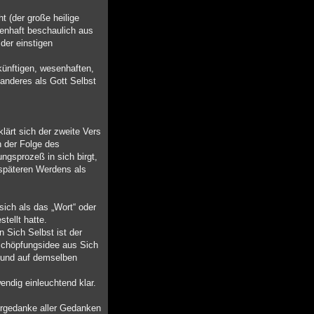
t (der große heilige
senhaft beschaulich aus
der einstigen
künftigen, wesenhaften,
 anderes als Gott Selbst
lärt sich der zweite Vers
n der Folge des
ungsprozeß in sich birgt,
 späteren Werdens als
sich als das „Wort“ oder
tellt hatte.
 Sich Selbst ist der
 Schöpfungsidee aus Sich
e und auf demselben
endig einleuchtend klar.
 Urgedanke aller Gedanken