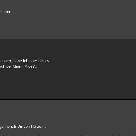
rfahrn....
können, habe ich aber nicht<
och bei Miami Vice?..
önne ich Dir von Herzem.