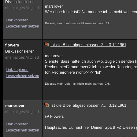
Diskussionsleiter
marsrover
ehemaliges Mitglied
Wer ohne fehler ist? Na brauche ich ja nicht weiterve
Link kopieren
Diesser, mein Leib - ist nicht mein wahres ICH...
Lesezeichen setzen
Ist die Bibel abgeschlossen ?.... 3.12.1961
flowers
Diskussionsleiter
marsrover
ehemaliges Mitglied
Siehste, dass hätte ich auch w.o. zugleich senden 
Recherchiert? marsrover? Ich bin weder Reporter, n
Link kopieren
Ich Recherchiere nicht<<<<*lol*
Lesezeichen setzen
Diesser, mein Leib - ist nicht mein wahres ICH...
Ist die Bibel abgeschlossen ?.... 3.12.1961
marsrover
ehemaliges Mitglied
@ Flowers
Link kopieren
Hauptsache, Du hast hier Deinen Spaß!
Diesen g
Lesezeichen setzen