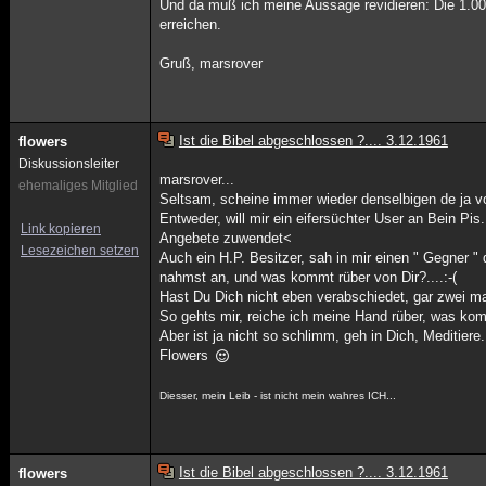
Und da muß ich meine Aussage revidieren: Die 1.00
erreichen.
Gruß, marsrover
Ist die Bibel abgeschlossen ?.... 3.12.1961
flowers
Diskussionsleiter
marsrover...
ehemaliges Mitglied
Seltsam, scheine immer wieder denselbigen de ja 
Entweder, will mir ein eifersüchter User an Bein Pis.
Link kopieren
Angebete zuwendet<
Lesezeichen setzen
Auch ein H.P. Besitzer, sah in mir einen " Gegner 
nahmst an, und was kommt rüber von Dir?....:-(
Hast Du Dich nicht eben verabschiedet, gar zwei ma
So gehts mir, reiche ich meine Hand rüber, was kom
Aber ist ja nicht so schlimm, geh in Dich, Meditiere
Flowers
Diesser, mein Leib - ist nicht mein wahres ICH...
Ist die Bibel abgeschlossen ?.... 3.12.1961
flowers