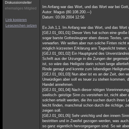
Diskussionsleiter
Im Anfang war das Wort, und das Wort war bei Gott
ehemaliges Mitglied
Autor: Magus (80.108.200.---)
Datum: 03.09.2004 12:56
Link kopieren
Lesezeichen setzen
Ev.Joh.1,1. Im Anfang war das Wort, und das Wort w
[GEJ.01_001,01] Dieser Vers hat schon eine große M
sogar barste Gottesleugner eben dieses Textes, um 
verwarfen. Wir wollen aber nun solche Finten nicht 
möglich kürzesten Erklärung ans Tageslicht treten; 
[GEJ.01_001,02] Ein Hauptgrund des Unverständnisse
Schrift aus der Urzunge in die Zungen der gegenwärti
ist, so wäre das Heiligste darin schon lange allert
Rinde genagt und konnte zum lebendigen Heiligtume
[GEJ.01_001,03] Nun aber ist es an der Zeit, den w
Unwürdigen aber soll es teuer zu stehen kommen, de
Handel annehmen.
[GEJ.01_001,04] Nach dieser nötigen Vorerinnerung 
seelisch- geistige Sinn zu verstehen ist, nicht aber 
solchen erteilt werden, die ihn suchen durch ihren
leicht finden, manchmal schon durch die richtige, 
zeigen soll.
[GEJ.01_001,05] Sehr unrichtig und den innern Sinn
bestritten und in Zweifel gezogen werden, was auch
so ganz eigentlich hervorgegangen sind. So wir aber