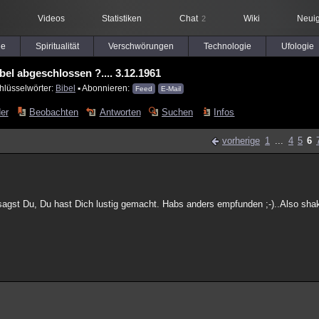
Videos
Statistiken
Chat
Wiki
Neuig
2
le
Spiritualität
Verschwörungen
Technologie
Ufologie
ibel abgeschlossen ?.... 3.12.1961
hlüsselwörter:
Bibel
▪ Abonnieren:
Feed
E-Mail
der
Beobachten
Antworten
Suchen
Infos
vorherige
1
...
4
5
6
 sagst Du, Du hast Dich lustig gemacht. Habs anders empfunden ;-)..Also sh