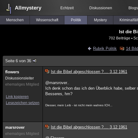
Allmystery
Echtzeit
Diskussionen
Blogs
Menschen
Wissenschaft
Politik
Mystery
Kriminalfäl
Ist die B
702 Beiträge
▪ Sc
Rubrik Politik
14 Bil
Seite 6 von 36
Ist die Bibel abgeschlossen ?.... 3.12.1961
flowers
Diskussionsleiter
@marsrover..
ehemaliges Mitglied
Ich denk schon das ich den Überblick habe, selber
Besseres, hm?
Link kopieren
Lesezeichen setzen
Diesser, mein Leib - ist nicht mein wahres ICH...
Ist die Bibel abgeschlossen ?.... 3.12.1961
marsrover
ehemaliges Mitglied