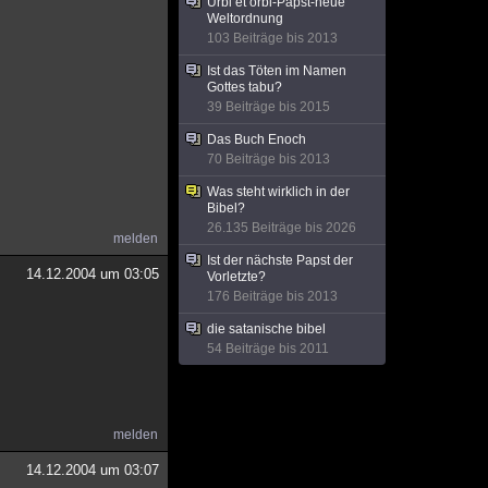
Urbi et orbi-Papst-neue
Weltordnung
103 Beiträge bis 2013
Ist das Töten im Namen
Gottes tabu?
39 Beiträge bis 2015
Das Buch Enoch
70 Beiträge bis 2013
Was steht wirklich in der
Bibel?
26.135 Beiträge bis 2026
melden
Ist der nächste Papst der
14.12.2004 um 03:05
Vorletzte?
176 Beiträge bis 2013
die satanische bibel
54 Beiträge bis 2011
melden
14.12.2004 um 03:07