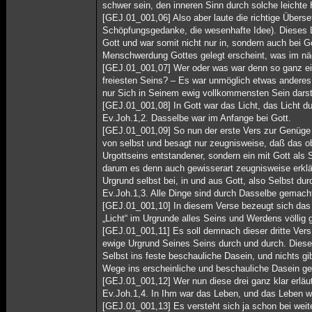
schwer sein, den inneren Sinn durch solche leicht
[GEJ.01_001,06] Also aber laute die richtige Überse
Schöpfungsgedanke, die wesenhafte Idee). Dieses Lic
Gott und war somit nicht nur in, sondern auch bei G
Menschwerdung Gottes gelegt erscheint, was im näch
[GEJ.01_001,07] Wer oder was war denn so ganz eige
freiesten Seins? – Es war unmöglich etwas anderes 
nur Sich in Seinem ewig vollkommensten Sein darste
[GEJ.01_001,08] In Gott war das Licht, das Licht du
Ev.Joh.1,2. Dasselbe war im Anfange bei Gott.
[GEJ.01_001,09] So nun der erste Vers zur Genüge er
von selbst und besagt nur zeugnisweise, daß das o
Urgottseins entstandener, sondern ein mit Gott als 
darum es denn auch gewisserart zeugnisweise erklä
Urgrund selbst bei, in und aus Gott, also Selbst du
Ev.Joh.1,3. Alle Dinge sind durch Dasselbe gemach
[GEJ.01_001,10] In diesem Verse bezeugt sich das n
„Licht“ im Urgrunde alles Seins und Werdens völlig 
[GEJ.01_001,11] Es soll demnach dieser dritte Vers 
ewige Urgrund Seines Seins durch und durch. Dieses
Selbst ins feste beschauliche Dasein, und nichts g
Wege ins erscheinliche und beschauliche Dasein ge
[GEJ.01_001,12] Wer nun diese drei ganz klar erläut
Ev.Joh.1,4. In Ihm war das Leben, und das Leben w
[GEJ.01_001,13] Es versteht sich ja schon bei weit