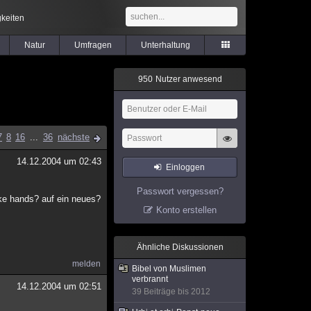
keiten
Natur
Umfragen
Unterhaltung
9
5
0
Nutzer anwesend
7
8
16
...
36
nächste
14.12.2004 um 02:43
Einloggen
Passwort vergessen?
ake hands? auf ein neues?
Konto erstellen
Ähnliche Diskussionen
melden
Bibel von Muslimen
verbrannt
14.12.2004 um 02:51
39 Beiträge bis 2012