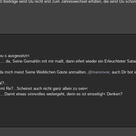
0 Beiträge wirst Du nicht erst zum Jahreswechsel erfüllen, die wirst Du sch
vou s ausgesetzt<
.... da, Seine Gemahlin mit mir mailt, dann eifert wieder ein Erleuchteter Sata
" da mich meist Seine Weiblichen Gäste anmailten..
@marsrover
, auch Dir bot
l?...
mt Re?...Scheinst auch nicht ganz allein zu sein<
.....Damit etwas sinnvolles weitergeht, denn es ist einseitig!< Denken?