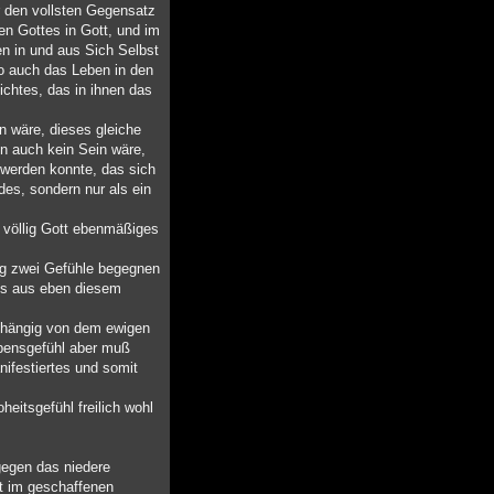
er den vollsten Gegensatz
n Gottes in Gott, und im
n in und aus Sich Selbst
so auch das Leben in den
chtes, das in ihnen das
n wäre, dieses gleiche
n auch kein Sein wäre,
 werden konnte, das sich
des, sondern nur als ein
 völlig Gott ebenmäßiges
ig zwei Gefühle begegnen
ens aus eben diesem
abhängig von dem ewigen
ebensgefühl aber muß
nifestiertes und somit
eitsgefühl freilich wohl
gegen das niedere
ht im geschaffenen