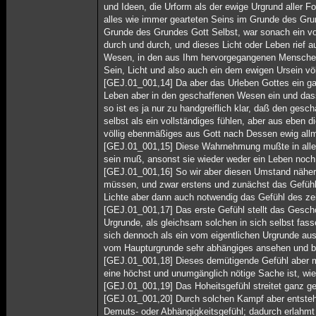
und Ideen, die Urform als der ewige Urgrund aller F
alles wie immer gearteten Seins im Grunde des Gru
Grunde des Grundes Gott Selbst, war sonach ein v
durch und durch, und dieses Licht oder Leben rief 
Wesen, in den aus Ihm hervorgegangenen Menschen
Sein, Licht und also auch ein dem ewigen Ursein völ
[GEJ.01_001,14] Da aber das Urleben Gottes ein gan
Leben aber in den geschaffenen Wesen ein und das
so ist es ja nur zu handgreiflich klar, daß den ge
selbst als ein vollständiges fühlen, aber aus eben
völlig ebenmäßiges aus Gott nach Dessen ewig allm
[GEJ.01_001,15] Diese Wahrnehmung mußte in allen
sein muß, ansonst sie wieder weder ein Leben noch 
[GEJ.01_001,16] So wir aber diesen Umstand näher 
müssen, und zwar erstens und zunächst das Gefühl 
Lichte aber dann auch notwendig das Gefühl des z
[GEJ.01_001,17] Das erste Gefühl stellt das Gesch
Urgrunde, als gleichsam solchen in sich selbst fa
sich dennoch als ein vom eigentlichen Urgrunde aus s
vom Haupturgrunde sehr abhängiges ansehen und b
[GEJ.01_001,18] Dieses demütigende Gefühl aber ma
eine höchst und unumgänglich nötige Sache ist, wie 
[GEJ.01_001,19] Das Hoheitsgefühl streitet ganz ge
[GEJ.01_001,20] Durch solchen Kampf aber entsteh
Demuts- oder Abhängigkeitsgefühl; dadurch erlahmt 