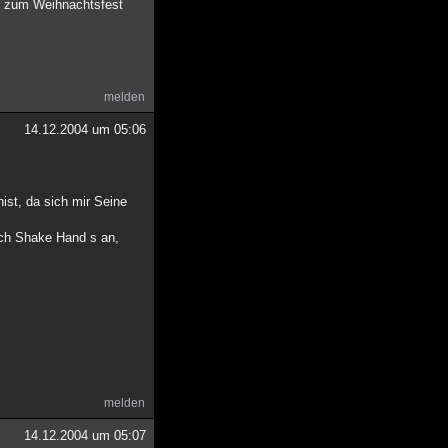
on zum Weihnachtsfest
melden
14.12.2004 um 05:06
nist, da sich mir Seine
 ich Shake Hand s an,
melden
14.12.2004 um 05:07