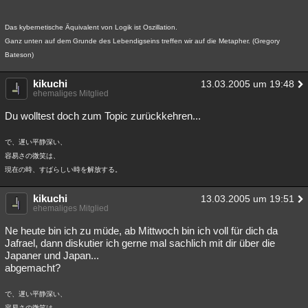
Das kybernetische Äquivalent von Logik ist Oszillation.
Ganz unten auf dem Grunde des Lebendigseins treffen wir auf die Metapher. (Gregory
Bateson)
kikuchi
13.03.2005 um 19:48
ehemaliges Mitglied
Du wolltest doch zum Topic zurückkehren...
で、遅い平静深い、
容易さの微笑は、
現在の時、すばらしい時を解放する。
kikuchi
13.03.2005 um 19:51
ehemaliges Mitglied
Ne heute bin ich zu müde, ab Mittwoch bin ich voll für dich da
Jafrael, dann diskutier ich gerne mal sachlich mit dir über die
Japaner und Japan...
abgemacht?
で、遅い平静深い、
容易さの微笑は、