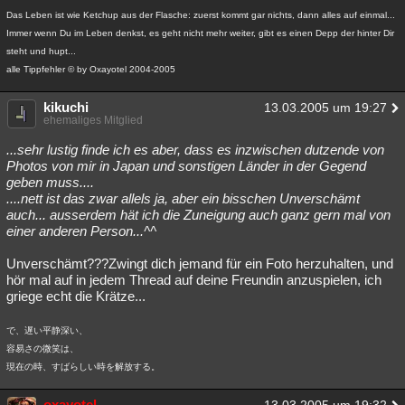
Das Leben ist wie Ketchup aus der Flasche: zuerst kommt gar nichts, dann alles auf einmal...
Immer wenn Du im Leben denkst, es geht nicht mehr weiter, gibt es einen Depp der hinter Dir
steht und hupt...
alle Tippfehler © by Oxayotel 2004-2005
kikuchi
13.03.2005 um 19:27
ehemaliges Mitglied
...sehr lustig finde ich es aber, dass es inzwischen dutzende von
Photos von mir in Japan und sonstigen Länder in der Gegend
geben muss....
....nett ist das zwar allels ja, aber ein bisschen Unverschämt
auch... ausserdem hät ich die Zuneigung auch ganz gern mal von
einer anderen Person...^^
Unverschämt???Zwingt dich jemand für ein Foto herzuhalten, und
hör mal auf in jedem Thread auf deine Freundin anzuspielen, ich
griege echt die Krätze...
で、遅い平静深い、
容易さの微笑は、
現在の時、すばらしい時を解放する。
oxayotel