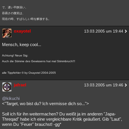
で、遅い平静深い、
容易さの微笑は、
現在の時、すばらしい時を解放する。
oxayotel
13.03.2005 um 19:44
Mensch, keep cool...
Achtung! Neue Sig:
Auch die Stimme des Gewissens hat mal Stimmbruch!!!
alle Tippfehler © by Oxayotel 2004-2005
jafrael
13.03.2005 um 19:46
@kikuchi
<"Target, wo bist du? Ich vermisse dich so...">
Soll ich für ihn weitermachen? Du weißt ja im anderen "Japa-
Threqad" habe ich eine vergleichbare Kritik geäußert. Gib "Laut",
wenn Du "Feuer" brauchst! -gg*