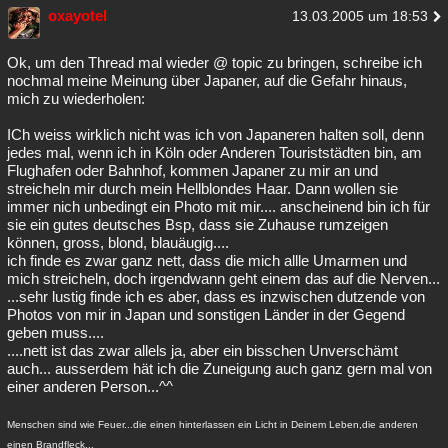
oxayotel
13.03.2005 um 18:53
Ok, um den Thread mal wieder @ topic zu bringen, schreibe ich
nochmal meine Meinung über Japaner, auf die Gefahr hinaus,
mich zu wiederholen:
ICh weiss wirklich nicht was ich von Japaneren halten soll, denn
jedes mal, wenn ich in Köln oder Anderen Touriststädten bin, am
Flughafen oder Bahnhof, kommen Japaner zu mir an und
streicheln mir durch mein Hellblondes Haar. Dann wollen sie
immer nich unbedingt ein Photo mit mir.... anscheinend bin ich für
sie ein gutes deutsches Bsp, dass sie Zuhause rumzeigen
können, gross, blond, blauäugig....
ich finde es zwar ganz nett, dass die mich allle Umarmen und
mich streicheln, doch irgendwann geht einem das auf die Nerven...
...sehr lustig finde ich es aber, dass es inzwischen dutzende von
Photos von mir in Japan und sonstigen Länder in der Gegend
geben muss....
....nett ist das zwar allels ja, aber ein bisschen Unverschämt
auch... ausserdem hät ich die Zuneigung auch ganz gern mal von
einer anderen Person...^^
Menschen sind wie Feuer...die einen hinterlassen ein Licht in Deinem Leben,die anderen
einen Brandfleck...