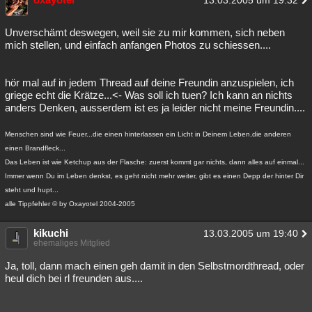
13.03.2005 um 19:32
Unverschämt deswegen, weil sie zu mir kommen, sich neben
mich stellen, und einfach anfangen Photos zu schiessen....
hör mal auf in jedem Thread auf deine Freundin anzuspielen, ich
griege echt die Krätze...<- Was soll ich tuen? Ich kann an nichts
anders Denken, ausserdem ist es ja leider nicht meine Freundin....
Menschen sind wie Feuer...die einen hinterlassen ein Licht in Deinem Leben,die anderen
einen Brandfleck...
Das Leben ist wie Ketchup aus der Flasche: zuerst kommt gar nichts, dann alles auf einmal...
Immer wenn Du im Leben denkst, es geht nicht mehr weiter, gibt es einen Depp der hinter Dir
steht und hupt...
alle Tippfehler © by Oxayotel 2004-2005
kikuchi
13.03.2005 um 19:40
ehemaliges Mitglied
Ja, toll, dann mach einen geh damit in den Selbstmordthread, oder
heul dich bei rl freunden aus....