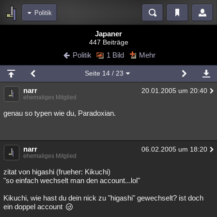
Politik
Bereiche
Japaner
447 Beiträge
Echtzeit
Diskussionen
Blogs
Videos
Statistiken
Politik
1 Bild
Mehr
Chat
Wiki
Neuigkeiten
3
Seite
14
/ 23
meine Rubriken
narr
20.01.2005 um 20:40
Menschen
Wissenschaft
Politik
Mystery
Kriminalfälle
ehemaliges Mitglied
Spiritualität
Verschwörungen
Technologie
Ufologie
genau so typen wie du, Paradoxian.
Natur
Umfragen
Unterhaltung
weitere Rubriken
narr
06.02.2005 um 18:20
ehemaliges Mitglied
Philosophie
Träume
Orte
Esoterik
Literatur
zitat von higashi (frueher: Kikuchi)
Astronomie
Helpdesk
Gruppen
Gaming
Filme
"so einfach wechselt man den account...lol"
Kikuchi, wie hast du dein nick zu "higashi" gewechselt? ist doch
Musik
Clash
Verbesserungen
Allmystery
English
ein doppel account
Übersichten