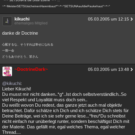
°~*~°SETSUNA & die Dritte Ebene°~*~°...
~*~MeisterSETSUsicheinenHarembaut*°~*~°SETSUNAaufdiePaukehaut°~*~°
kikuchi
05.03.2005 um 12:15
ehemaliges Mitglied
danke dir Doctrine
心配するな、そうすれば幸せになれる
一期一会
どうもありがとう、皆さん
~DoctrineDark~
05.03.2005 um 13:48
@kikuchi
:
Lieber Kikuchi!
Du musst mir nicht danken..*g*..Ist doch selbstverständlich..So
viel Respekt und Loyalität muss doch sein..
Du weißt wovon Du redest, das ganze jetzt auch mal objektiv
betrachtet. Dafür schätze ich Dich und ich schätze Dich stets für
Deine Beiträge, wei ich sie sehr gerne lese...*freu*Du schreibst
nicht einfach nur unüberlegt runter, sondern beschäftigst Dich mit
der Materie. Das gefällt mir, egal welches Thema, egal welcher
Thread....