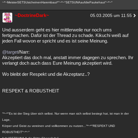
~*~MeisterSETSUsicheinenHarembaut*°~*~°SETSUNAaufdiePaukehaut°~*~°
~DoctrineDark~
05.03.2005 um 11:55
Und ausserdem geht es hier mittlerweile nur noch ums
fertigmachen. Dafür ist der Thread zu schade. Kikuchi weiß auf
jeden Fall wovon er spricht und es ist seine Meinung.
@target
/Narr:
Akzeptiert das doch mal, anstatt immer dagegen zu sprechen. Ihr
verlangt doch auch dass Eure Meinung akzeptiert wird.
Wo bleibt der Respekt und die Akzeptanz..?
RESPEKT & ROBUSTHEIT
°*~*°Es ist der Sieg über sich selbst. Nur wenn man sich selbst besiegt hat, ist man in der
Lage,
Körper und Geist zu vereinen und vollkommen zu nutzen...°*~*°RESPEKT UND
ROBUSTHEIT°~*~°