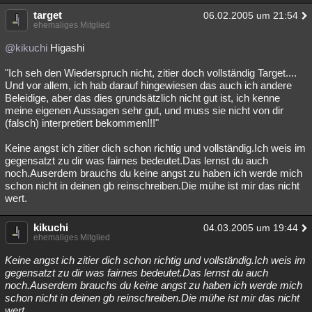
target
Besucht
Teilgenommen
Alle
Neue
Geschlossen
06.02.2005 um 21:54
ehemaliges Mitglied
Lesenswert
Schlüsselwörter
@kikuchi
Higashi
"Ich seh den Wiederspruch nicht, zitier doch vollständig Target....
Und vor allem, ich hab darauf hingewiesen das auch ich andere
Beleidige, aber das dies grundsätzlich nicht gut ist, ich kenne
meine eigenen Aussagen sehr gut, und muss sie nicht von dir
(falsch) interpretiert bekommen!!!"
Keine angst ich zitier dich schon richtig und vollständig.Ich weis im
gegensatzt zu dir was fairnes bedeutet.Das lernst du auch
noch.Auserdem brauchs du keine angst zu haben ich werde mich
schon nicht in deinen gb reinschreiben.Die mühe ist mir das nicht
wert.
kikuchi
04.03.2005 um 19:44
ehemaliges Mitglied
Keine angst ich zitier dich schon richtig und vollständig.Ich weis im
gegensatzt zu dir was fairnes bedeutet.Das lernst du auch
noch.Auserdem brauchs du keine angst zu haben ich werde mich
schon nicht in deinen gb reinschreiben.Die mühe ist mir das nicht
wert.