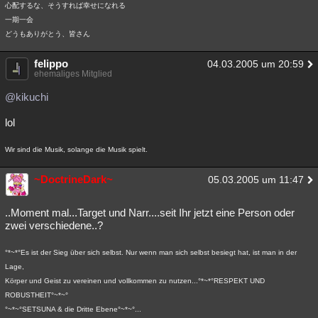
心配するな、そうすれば幸せになれる
一期一会
どうもありがとう、皆さん
felippo
04.03.2005 um 20:59
ehemaliges Mitglied
@kikuchi
lol
Wir sind die Musik, solange die Musik spielt.
~DoctrineDark~
05.03.2005 um 11:47
..Moment mal...Target und Narr....seit Ihr jetzt eine Person oder
zwei verschiedene..?
°*~*°Es ist der Sieg über sich selbst. Nur wenn man sich selbst besiegt hat, ist man in der
Lage,
Körper und Geist zu vereinen und vollkommen zu nutzen...°*~*°RESPEKT UND
ROBUSTHEIT°~*~°
°~*~°SETSUNA & die Dritte Ebene°~*~°...