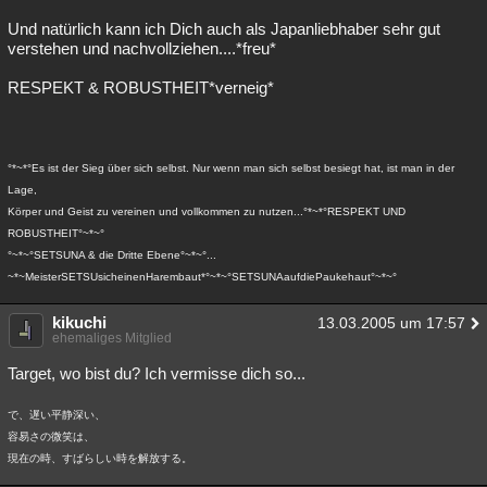
Und natürlich kann ich Dich auch als Japanliebhaber sehr gut
verstehen und nachvollziehen....*freu*
RESPEKT & ROBUSTHEIT*verneig*
°*~*°Es ist der Sieg über sich selbst. Nur wenn man sich selbst besiegt hat, ist man in der
Lage,
Körper und Geist zu vereinen und vollkommen zu nutzen...°*~*°RESPEKT UND
ROBUSTHEIT°~*~°
°~*~°SETSUNA & die Dritte Ebene°~*~°...
~*~MeisterSETSUsicheinenHarembaut*°~*~°SETSUNAaufdiePaukehaut°~*~°
kikuchi
13.03.2005 um 17:57
ehemaliges Mitglied
Target, wo bist du? Ich vermisse dich so...
で、遅い平静深い、
容易さの微笑は、
現在の時、すばらしい時を解放する。