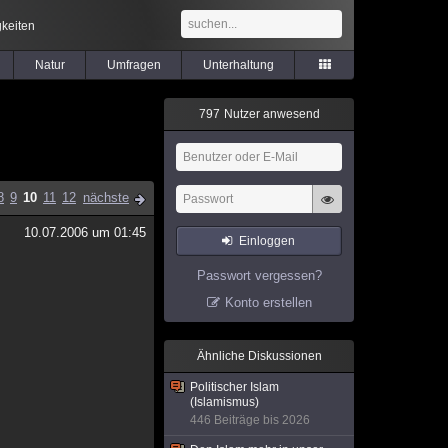
keiten
Natur
Umfragen
Unterhaltung
7
9
7
Nutzer anwesend
8
9
10
11
12
nächste
10.07.2006 um 01:45
Einloggen
Passwort vergessen?
Konto erstellen
Ähnliche Diskussionen
Politischer Islam
(Islamismus)
446 Beiträge bis 2026