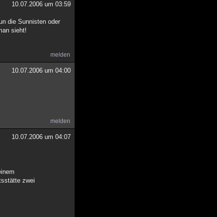
10.07.2006 um 03:59
un die Sunnisten oder
man sieht!
melden
10.07.2006 um 04:00
melden
10.07.2006 um 04:07
 einem
sstätte zwei