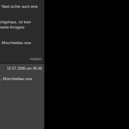
r Neid sicher auch eine
önigshaus, ist kein
orante Arroganz
ls, Moscheebau usw.
melden
10.07.2006 um 06:46
els, Moscheebau usw.