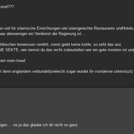
 sind???
un viel für islamische Einrichtungen wie islamgerechte Restaurants undHote
was aberweniger ein Verdienst der Regierung ist ...
bischen lerweissen verdritt, sonst giebt keine kohle, so seht das aus
TE, wie niemst du das recht zubeurteilen wer ein gute moslem ist und w
oben mein tread
it denn englandern verbundet(vieleicht sogar wurdet ihr vomdenne unterstuzt)
gen ... na ja das glaube ich dir nicht so ganz