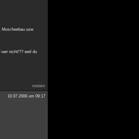
ls, Moscheebau usw.
er nicht!?? weil du
melden
10.07.2006 um 09:17