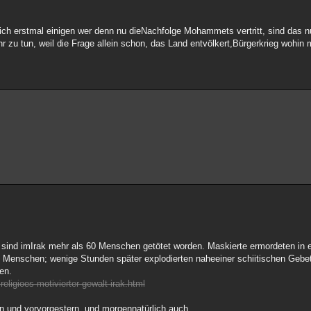
sich erstmal einigen wer denn nu dieNachfolge Mohammets vertritt, sind das n
 zu tun, weil die Frage allein schon, das Land entvölkert,Bürgerkrieg wohin 
n sind imIrak mehr als 60 Menschen getötet worden. Maskierte ermordeten in
 Menschen; wenige Stunden später explodierten naheeiner schiitischen Gebet
en.
ligioes-motivierter-gewalt-irak.html
n und vorvorgestern, und morgennatürlich auch...