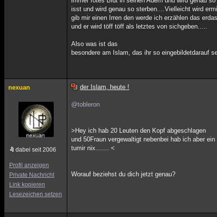
immer rotes Blut in seinen Adern und wird genau so
isst und wird genau so sterben....Vielleicht wird er
gib mir einen Irren den werde ich erzählen das erda
und er wird töff töff als letztes von sichgeben.....
Also was ist das
besondere am Islam, das ihr so eingebildetdarauf s
der Islam, heute !
nexuan
@tobleron
>Hey ich hab 20 Leuten den Kopf abgeschlagen
und 50Fraun vergewaltigt nebenbei hab ich aber ein
tumir nix....... <
dabei seit 2006
Profil anzeigen
Worauf beziehst du dich jetzt genau?
Private Nachricht
Link kopieren
Lesezeichen setzen