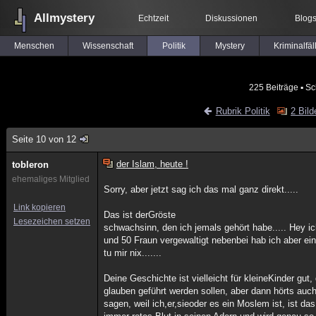
Allmystery
Echtzeit
Diskussionen
Blog
Menschen
Wissenschaft
Politik
Mystery
Kriminalfäl
225 Beiträge
▪ Sc
Rubrik Politik
2 Bild
Seite 10 von 12
der Islam, heute !
tobleron
ehemaliges Mitglied
Sorry, aber jetzt sag ich das mal ganz direkt.....
Link kopieren
Das ist derGröste
Lesezeichen setzen
schwachsinn, den ich jemals gehört habe..... Hey 
und 50 Fraun vergewaltigt nebenbei hab ich aber ei
tu mir nix.......
Deine Geschichte ist vielleicht für kleineKinder gut
glauben geführt werden sollen, aber dann hörts auch
sagen, weil ich,er,sieoder es ein Moslem ist, ist da