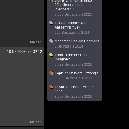
Den Islam mehr in unser
öffentliches Leben
integrieren?
1.685 Beiträge bis 2025
Ist Islamfeindlichkeit
Antisemitismus?
127 Beiträge bis 2024
Mohamed und die Rashidun
melden
1 Beitrag bis 2024
10.07.2006 um 02:12
Islam - Eine friedliche
Religion?
8.899 Beiträge bis 2026
Kopftuch im Islam - Zwang?
3.088 Beiträge bis 2023
Ist Antisemitismus wieder
"in"?
9.037 Beiträge bis 2026
melden