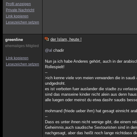
Profil anzeigen
Private Nachricht
Link kopieren
Lesezeichen setzen
der Islam, heute !
greenline
ehemaliges Mitglied
@al
chadir
Link kopieren
Nun ja ich habe Anderes gehört, auch in der arabis
Lesezeichen setzen
Rollespielt!
--
>ich kenne viele von meien verwanden die in saudi 
undgedroht.
es ist verboten fuer auslander die stadte zu verlas
sind das manseine kinder nicht alein aus denn haus 
alle luegen oder meinst du etwa dasihr saudis besser
mohmand (friede ueber ihm) hat gesagt einnicht araber
--
Dass es unter ihnen nicht wenige gibt, die einem r
Geheimnis,auch saudische Sextouristen sind in den
nachgesagt, aber das heißt noch lange nichtdass di