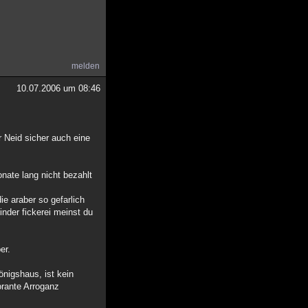
melden
10.07.2006 um 08:46
r Neid sicher auch eine
nate lang nicht bezahlt
ie araber so gefarlich
inder fickerei meinst du
er.
önigshaus, ist kein
orante Arroganz