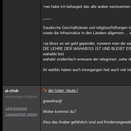
>wo habe ich behaupet das alle araber sextouristen
____
Saudische Geschäftsleute und religiöseStiftungen t
sowie die Infrastruktur in den Ländern allgemein ... 
>ja bloss es wir geld gependet, nurwenn man die wah
DIE LEHRE DER WAHABISS IST UND BLEIBT EINE SEK
wahabbi bist
wahabii sindeinfach erneuere der relegionen ,sehe 
ihr wahbis haben auch invergangen heit auch viel m
der Islam, heute !
al-chidr
ehemaliges Mitglied
greenline@
Link kopieren
Woher kommst du?
Lesezeichen setzen
Also das Araber gefährlich sind und Kindervergewalti