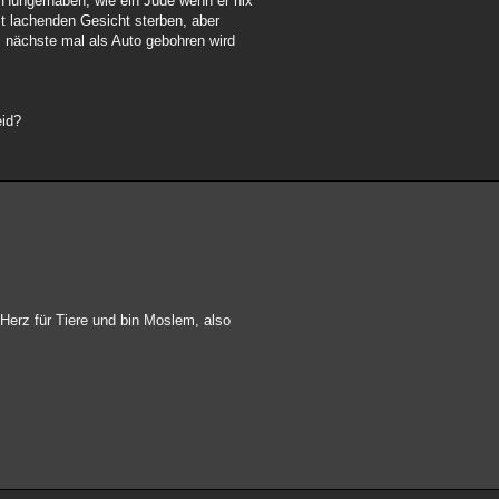
 Hungerhaben, wie ein Jude wenn er nix
mit lachenden Gesicht sterben, aber
s nächste mal als Auto gebohren wird
eid?
 Herz für Tiere und bin Moslem, also