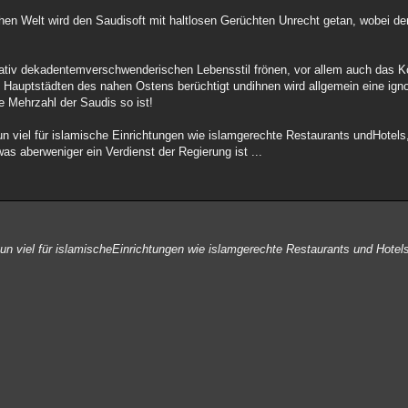
chen Welt wird den Saudisoft mit haltlosen Gerüchten Unrecht getan, wobei de
elativ dekadentemverschwenderischen Lebensstil frönen, vor allem auch das K
 Hauptstädten des nahen Ostens berüchtigt undihnen wird allgemein eine ign
e Mehrzahl der Saudis so ist!
un viel für islamische Einrichtungen wie islamgerechte Restaurants undHote
was aberweniger ein Verdienst der Regierung ist ...
tun viel für islamischeEinrichtungen wie islamgerechte Restaurants und Hot