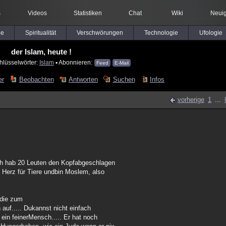
s
Videos
Statistiken
Chat
Wiki
Neuig
le
Spiritualität
Verschwörungen
Technologie
Ufologie
der Islam, heute !
hlüsselwörter:
Islam
▪ Abonnieren:
Feed
E-Mail
er
Beobachten
Antworten
Suchen
Infos
vorherige
1
...
ich hab 20 Leuten den Kopfabgeschlagen
n Herz für Tiere undbin Moslem, also
, die zum
 auf..... Dukannst nicht einfach
s ein feinerMensch..... Er hat noch