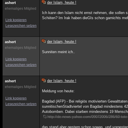
der Islam, heute !
ashert
ehemaliges Mitglied
Ich kann den Islam nicht ernst nehmen, die sollen 
Schiiten? Im Irak haben dieGIs schon garnichts mehr
Link kopieren
Lesezeichen setzen
der Islam, heute !
ashert
ehemaliges Mitglied
Sunniten meint ich..
Link kopieren
Lesezeichen setzen
der Islam, heute !
ashert
ehemaliges Mitglied
Meldung von heute:
Link kopieren
Bagdad (AFP) - Bei religiös motivierten Gewalttate
Lesezeichen setzen
sunnitischenStadtviertel von Bagdad mindestens 42
Autobomben. Dabei starben mindestens 19 Mensch
http://de.news.yahoo.com/09072006/286/60-tote-re
das stand aber gestern schon sowas, und vorgester