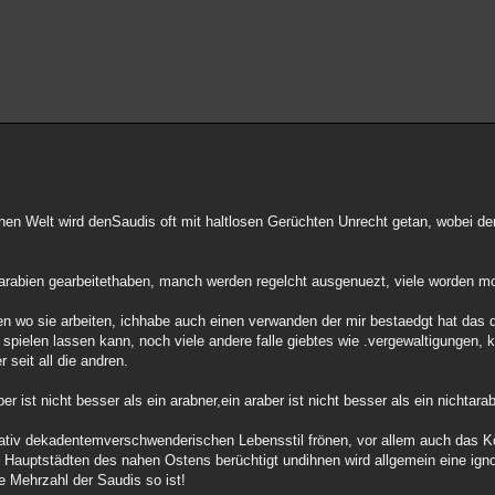
chen Welt wird denSaudis oft mit haltlosen Gerüchten Unrecht getan, wobei de
arabien gearbeitethaben, manch werden regelcht ausgenuezt, viele worden mo
sen wo sie arbeiten, ichhabe auch einen verwanden der mir bestaedgt hat das d
spielen lassen kann, noch viele andere falle giebtes wie .vergewaltigungen, k
 seit all die andren.
 ist nicht besser als ein arabner,ein araber ist nicht besser als ein nichtarab
elativ dekadentemverschwenderischen Lebensstil frönen, vor allem auch das K
 Hauptstädten des nahen Ostens berüchtigt undihnen wird allgemein eine ign
e Mehrzahl der Saudis so ist!