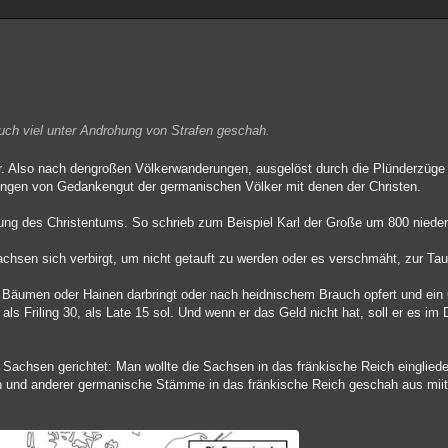
 auch viel unter Androhung von Strafen geschah.
lter. Also nach dengroßen Völkerwanderungen, ausgelöst durch die Plünderzüge
ungen von Gedankengut der germanischen Völker mit denen der Christen.
tung des Christentums. So schrieb zum Beispiel Karl der Große um 800 nieder
Sachsen sich verbirgt, um nicht getauft zu werden oder es verschmäht, zur Ta
Bäumen oder Hainen darbringt oder nach heidnischem Brauch opfert und ei
 als Friling 30, als Late 15 sol. Und wenn er das Geld nicht hat, soll er es im
Sachsen gerichtet: Man wollte die Sachsen in das fränkische Reich einglied
en und anderer germanische Stämme in das fränkische Reich geschah aus mii