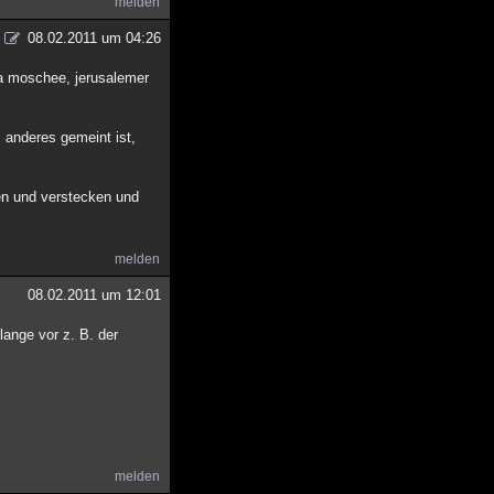
melden
08.02.2011 um 04:26
qsa moschee, jerusalemer
 anderes gemeint ist,
zen und verstecken und
melden
08.02.2011 um 12:01
lange vor z. B. der
melden