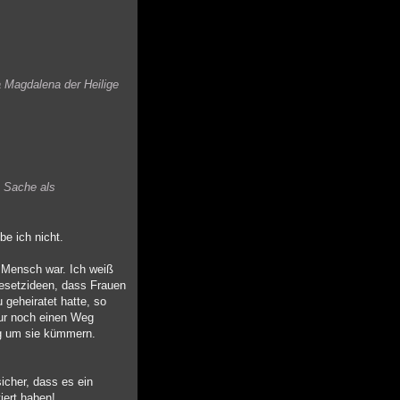
a Magdalena der Heilige
e Sache als
be ich nicht.
r Mensch war. Ich weiß
Gesetzideen, dass Frauen
 geheiratet hatte, so
nur noch einen Weg
ang um sie kümmern.
sicher, dass es ein
iert haben!