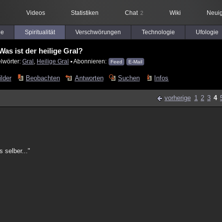
Videos
Statistiken
Chat
Wiki
Neuig
2
le
Spiritualität
Verschwörungen
Technologie
Ufologie
Was ist der heilige Gral?
lwörter:
Gral
,
Heilige Gral
▪ Abonnieren:
Feed
E-Mail
ilder
Beobachten
Antworten
Suchen
Infos
vorherige
1
2
3
4
 selber..."