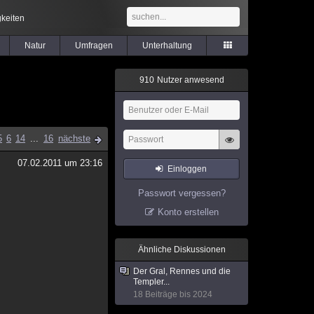
keiten
Natur
Umfragen
Unterhaltung
9
1
0
Nutzer anwesend
5
6
14
...
16
nächste
07.02.2011 um 23:16
Einloggen
Passwort vergessen?
Konto erstellen
Ähnliche Diskussionen
Der Gral, Rennes und die
Templer...
18 Beiträge bis 2024