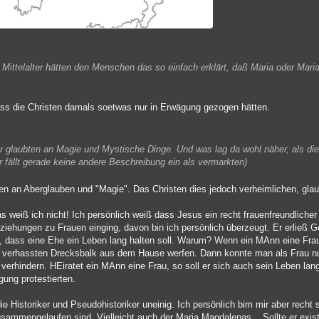
im Mittelalter hätten den Menschen das so einfach erklärt, daß Maria oder Mari
dass die Christen damals soetwas nur in Erwägung gezogen hätten.
er glaubten an Magie und Mystische Dinge. Und was lag da wohl näher, als di
 fällt gerade keine andere Beschreibung ein als vermarkten)
en an Aberglauben und "Magie". Das Christen dies jedoch verheimlichen, glau
as weiß ich nicht! Ich persönlich weiß dass Jesus ein recht frauenfreundliche
Beziehungen zu Frauen einging, davon bin ich persönlich überzeugt. Er erließ 
n, dass eine Ehe ein Leben lang halten soll. Warum? Wenn ein MAnn eine Frau
nen verhassten Drecksbalk aus dem Hause werfen. Dann konnte man als Frau 
s verhindern. HEiratet ein MAnn eine Frau, so soll er sich auch sein Leben l
ung protestierten.
 die Historiker und Pseudohistoriker uneinig. Ich persönlich bim mir aber recht 
zusammengelaufen sind. Vielleicht auch der Maria Magdalenas... Sollte er exist