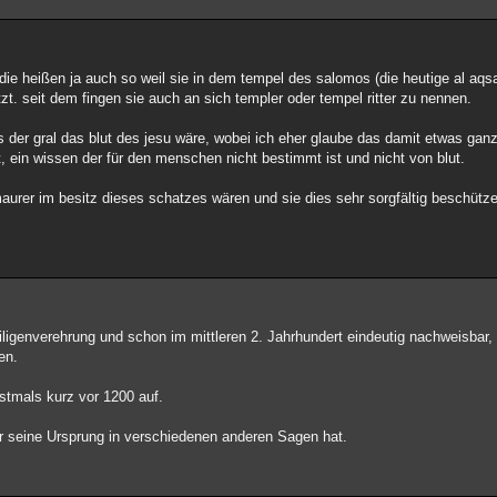
, die heißen ja auch so weil sie in dem tempel des salomos (die heutige al a
. seit dem fingen sie auch an sich templer oder tempel ritter zu nennen.
der gral das blut des jesu wäre, wobei ich eher glaube das damit etwas ganz
, ein wissen der für den menschen nicht bestimmt ist und nicht von blut.
imaurer im besitz dieses schatzes wären und sie dies sehr sorgfältig beschüt
ligenverehrung und schon im mittleren 2. Jahrhundert eindeutig nachweisbar, 
en.
rstmals kurz vor 1200 auf.
der seine Ursprung in verschiedenen anderen Sagen hat.