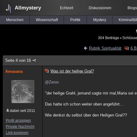
Allmystery
Echtzeit
Diskussionen
Blogs
Menschen
Wissenschaft
Politik
Mystery
Kriminalfäl
304 Beiträge
▪ Schlüsse
Rubrik Spiritualität
6 B
Seite 4 von 16
Was ist der heilige Gral?
Amasana
@Zerox
"der heilige Grahl, jemand sagte mir mal,Maria sei es
Das hatte ich schon weiter oben angeführt...
dabei seit 2011
Wie denkst du selbst über den Heiligen Gral??
Profil anzeigen
Private Nachricht
Link kopieren