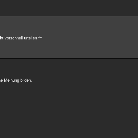
t vorschnell urteilen ^^
ne Meinung bilden.