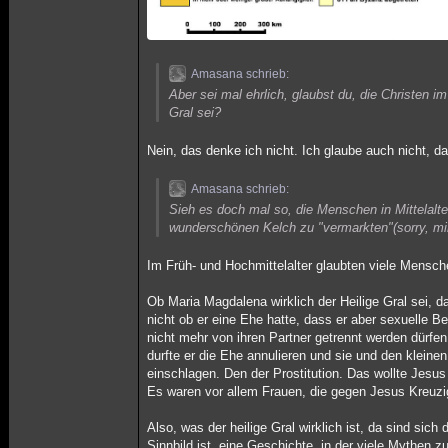
Amasana schrieb:
Aber sei mal ehrlich, glaubst du, die Christen 
Gral sei?
Nein, das denke ich nicht. Ich glaube auch nicht, 
Amasana schrieb:
Sieh es doch mal so, die Menschen in Mittelalt
wunderschönen Kelch zu "vermarkten"(sorry, mir
Im Früh- und Hochmittelalter glaubten viele Mensch
Ob Maria Magdalena wirklich der Heilige Gral sei, d
nicht ob er eine Ehe hatte, dass er aber sexuelle 
nicht mehr von ihren Partner getrennt werden dürfe
durfte er die Ehe annulieren und sie und den klei
einschlagen. Den der Prostitution. Das wollte Jesu
Es waren vor allem Frauen, die gegen Jesus Kreuzig
Also, was der heilige Gral wirklich ist, da sind sich
Sinnbild ist, eine Geschichte, in der viele Mythen 