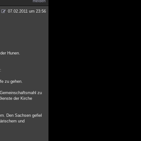
melden
07.02.2011 um 23:56
 der Hunen.
:
ufe zu gehen.
n Gemeinschaftsmahl zu
 Dienste der Kirche
ern. Den Sachsen gefiel
tärischem und