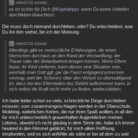
mitH2CO3 schrieb:
Besucht
Teilgenommen
Alle
Neue
Geschlossen
es ist schön für Dich
@Kephalopyr
, wenn Du keine Untiefen
durchleben brauchtest.
Lesenswert
Schlüsselwörter
Die muss doch niemand durchleben, oder? Du entscheidest, was
Du ihn ihm siehst, bin ich der Meinung.
mitH2CO3 schrieb:
Allerdings gibt es menschliche Erfahrungen, die einen
Menschen durchaus an den Rand der Verzweiflung, der
Trauer oder der Belastbarkeit bringen können. Wenn Eltern
bspw. ihr Kind verlieren, kann dieses eine Situation sein,
weshalb man Gott ggf. gar die Faust entgegenzustrecken
vermag, weil der Schmerz über den Verlust so überwältigend
ist, dass bei den Elternteilen das Gefühl aufkommen kann, in
sich selbst die Kraft nicht mehr zu finden, weiterzuleben.
Ich habe leider schon so viele, schreckliche Dinge durchleben
müssen, vom zusammengeschlagen werden in der Oberschule,
Mobbing, widerlichen Kerlen, die nur ihren Spaß wollten, in all den
für mich unbeschreiblich grauenhaften Augenblicken meines
Lebens, obwohl ich nicht gläubig in dem Sinne bin, habe ich immer
heulend in den Himmel geblickt, für mich allein Hoffnung
empfunden, weil es sich anfühlte als sähe er bei all dem zu und