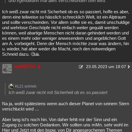
und irgendwann mal alles verschwunden sein wird.
Ich weiß zwar nicht mit Sicherheit ob es so passiert, hoffe es aber,
denn eine teilweise so hässlich schrecklich Welt, ist ein Alptraum
und sollte verschwinden. Vor allem sollte sie es, damit unschuldige
und wehrlose Geschöpfe nicht einfach weiter gequält werden
können, weil abartige Menschen nicht daran gehindert werden und
es einem mehr oder weniger anwesendem und angeblichen Gott
am A. vorbeigeht. Denn der Mensch möchte zwar was ändern, hin
u. wieder, hat aber weder die Macht, noch den notwendigen
Schneid dazu. 🧐🙏
mitH2CO3
23.05.2023 um 18:07
KL21 schrieb:
Ich weiß zwar nicht mit Sicherheit ob es so passiert
Na ja, wohl spätestens wenn auch dieser Planet von seinem Stern
verschluckt wird …
Aber lang ist‘s noch hin. Von daher fehlt mir der Sinn und ein
Zugang zu solchen Gedanken. Wir sollten uns mMn. sehr wohl im
Hier und Jetzt mit den bspw. von Dir angesprochenen Themen