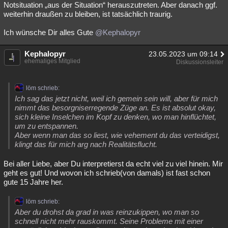
Notsituation „aus der Situation“ herauszutreten. Aber danach ggf.
weiterhin draußen zu bleiben, ist tatsächlich traurig.
Ich wünsche Dir alles Gute
@Kephalopyr
Kephalopyr
23.05.2023 um 09:14
ehemaliges Mitglied
Diskussionsleiter
löm schrieb:
Ich sag das jetzt nicht, weil ich gemein sein will, aber für mich
nimmt das besorgniserregende Züge an. Es ist absolut okay,
sich kleine Inselchen im Kopf zu denken, wo man hinflüchtet,
um zu entspannen.
Aber wenn man das so liest, wie vehement du das verteidigst,
klingt das für mich arg nach Realitätsflucht.
Bei aller Liebe, aber Du interpretierst da echt viel zu viel hinein. Mir
geht es gut! Und wovon ich schrieb(von damals) ist fast schon
gute 15 Jahre her.
löm schrieb:
Aber du drohst da grad in was reinzukippen, wo man so
schnell nicht mehr rauskommt. Seine Probleme mit einer