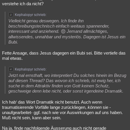
verstehe ich da nicht?
Kephalopyr schrieb:
Vielleicht genau deswegen. Ich finde ihn
beschreibungstechnisch einfach weitaus spannender,
interessant und anziehend.
Jemand allmächtiges,
allwissendes, unnahbar und mysteriös. Dagegen ist Jesus ein
Bubi.
Fette Ansage, dass Jesus dagegen ein Bubi sei. Bitte vertiefe das
mal etwas.
Kephalopyr schrieb:
Jetzt nal ernsthaft, wo interpretiert Du solches hinein im Bezug
auf diesen Thread? Das wovon ich schrieb, ist ewig her, ich
suche in dem Attraktiv finden von Gott keinen Schutz,
geschweige denn lebe nicht, oder sonst irgendeine Dramatik.
Ich hab‘ das Wort Dramatik nicht benutzt. Auch wenn
traumatisierende Vorfälle lange zurückliegen,
können
sie -
unaufgearbeitet- ggf. nach wie vor Auswirkungen auf uns haben.
Muß nicht sein, kann aber sein.
Na ja, finde nachfolgende Äusserung auch nicht gerade