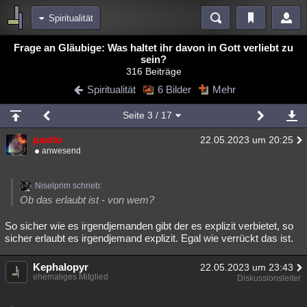
Spiritualität
Bereiche
Frage an Gläubige: Was haltet ihr davon in Gott verliebt zu
sein?
Echtzeit
Diskussionen
Blogs
Videos
Statistiken
316 Beiträge
Spiritualität
6 Bilder
Mehr
Chat
Wiki
Neuigkeiten
meine Rubriken
Seite
3
/ 17
Menschen
Wissenschaft
Politik
Mystery
Kriminalfälle
paxito
22.05.2023 um 20:25
anwesend
Spiritualität
Verschwörungen
Technologie
Ufologie
Natur
Umfragen
Unterhaltung
Niselprim schrieb:
Ob das erlaubt ist - von wem?
weitere Rubriken
So sicher wie es irgendjemanden gibt der es explizit verbietet, so
Philosophie
Träume
Orte
Esoterik
Literatur
sicher erlaubt es irgendjemand explizit. Egal wie verrückt das ist.
Astronomie
Helpdesk
Gruppen
Gaming
Filme
Kephalopyr
22.05.2023 um 23:43
ehemaliges Mitglied
Diskussionsleiter
Musik
Clash
Verbesserungen
Allmystery
English
Übersichten