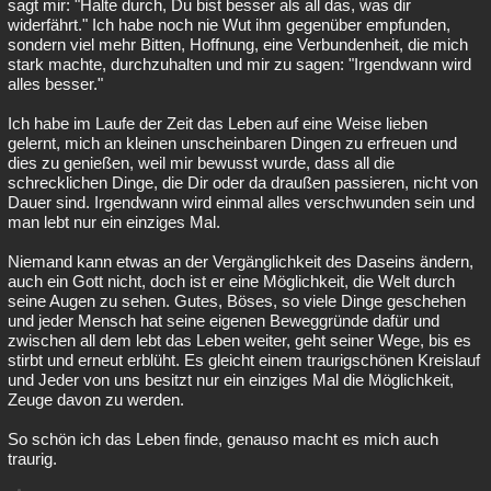
sagt mir: "Halte durch, Du bist besser als all das, was dir
widerfährt." Ich habe noch nie Wut ihm gegenüber empfunden,
sondern viel mehr Bitten, Hoffnung, eine Verbundenheit, die mich
stark machte, durchzuhalten und mir zu sagen: "Irgendwann wird
alles besser."
Ich habe im Laufe der Zeit das Leben auf eine Weise lieben
gelernt, mich an kleinen unscheinbaren Dingen zu erfreuen und
dies zu genießen, weil mir bewusst wurde, dass all die
schrecklichen Dinge, die Dir oder da draußen passieren, nicht von
Dauer sind. Irgendwann wird einmal alles verschwunden sein und
man lebt nur ein einziges Mal.
Niemand kann etwas an der Vergänglichkeit des Daseins ändern,
auch ein Gott nicht, doch ist er eine Möglichkeit, die Welt durch
seine Augen zu sehen. Gutes, Böses, so viele Dinge geschehen
und jeder Mensch hat seine eigenen Beweggründe dafür und
zwischen all dem lebt das Leben weiter, geht seiner Wege, bis es
stirbt und erneut erblüht. Es gleicht einem traurigschönen Kreislauf
und Jeder von uns besitzt nur ein einziges Mal die Möglichkeit,
Zeuge davon zu werden.
So schön ich das Leben finde, genauso macht es mich auch
traurig.