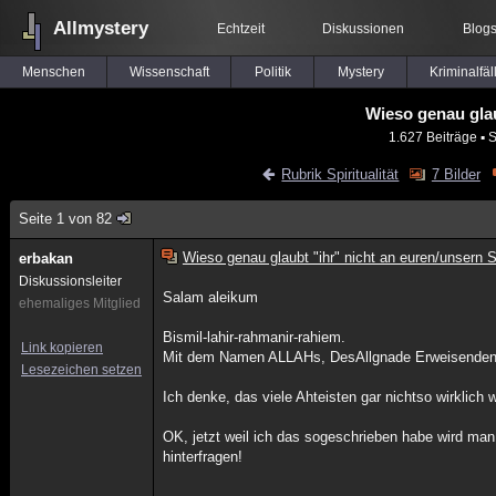
Allmystery
Echtzeit
Diskussionen
Blog
Menschen
Wissenschaft
Politik
Mystery
Kriminalfäl
Wieso genau glau
1.627 Beiträge
▪ 
Rubrik Spiritualität
7 Bilder
Seite 1 von 82
Wieso genau glaubt "ihr" nicht an euren/unsern 
erbakan
Diskussionsleiter
Salam aleikum
ehemaliges Mitglied
Bismil-lahir-rahmanir-rahiem.
Link kopieren
Mit dem Namen ALLAHs, DesAllgnade Erweisenden,
Lesezeichen setzen
Ich denke, das viele Ahteisten gar nichtso wirklich 
OK, jetzt weil ich das sogeschrieben habe wird man 
hinterfragen!