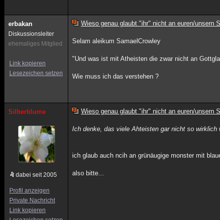
Wieso genau glaubt "ihr" nicht an euren/unsern 
erbakan
Diskussionsleiter
Selam aleikum SamaelCrowley
ehemaliges Mitglied
"Und was ist mit Atheisten die zwar nicht an Gottgl
Link kopieren
Lesezeichen setzen
Wie muss ich das verstehen ?
Wieso genau glaubt "ihr" nicht an euren/unsern 
Silberblume
Ich denke, das viele Ahteisten gar nicht so wirklich
ich glaub auch ncih an grünäugige monster mit blau
also bitte...
dabei seit 2005
Profil anzeigen
Private Nachricht
Link kopieren