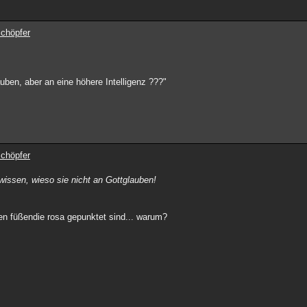
Schöpfer
auben, aber an eine höhere Intelligenz ???"
Schöpfer
 wissen, wieso sie nicht an Gottglauben!
en füßendie rosa gepunktet sind... warum?