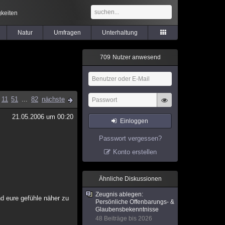
keiten
Natur
Umfragen
Unterhaltung
7
0
9
Nutzer anwesend
11
51
...
82
nächste
21.05.2006 um 00:20
Einloggen
Passwort vergessen?
Konto erstellen
Ähnliche Diskussionen
Zeugnis ablegen:
nd eure gefühle näher zu
Persönliche Offenbarungs- &
Glaubensbekenntnisse
48 Beiträge bis 2026