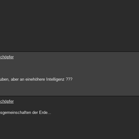
Schöpfer
auben, aber an einehöhere Intelligenz ???
Schöpfer
nsgemeinschaften der Erde...