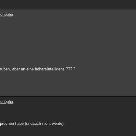
Schöpfer
auben, aber an eine höhereIntelligenz ??? "
Schöpfer
sprochen habe (undauch nicht werde).