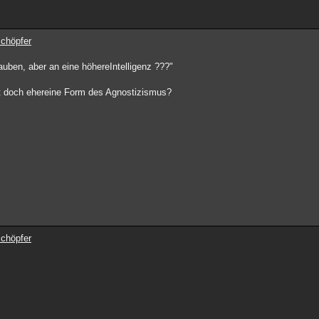
Schöpfer
lauben, aber an eine höhereIntelligenz ???"
ht doch ehereine Form des Agnostizismus?
Schöpfer