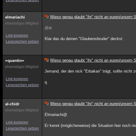
Lesezeichen setzen
Wieso genau glaubt "ihr" nicht an euren/unsern 
elmariachi
ehemaliges Mitglied
@al
Link kopieren
Klar das du deinen "Glaubensbruder" deckst .
Lesezeichen setzen
Wieso genau glaubt "ihr" nicht an euren/unsern 
=quentin=
ehemaliges Mitglied
Jemand, der den nick "Erbakan" trägt, sollte nicht
Link kopieren
q.
Lesezeichen setzen
Wieso genau glaubt "ihr" nicht an euren/unsern 
al-chidr
ehemaliges Mitglied
Elmariachi@
Link kopieren
Er kennt (möglicherweise) die Situation hier noch n
Lesezeichen setzen