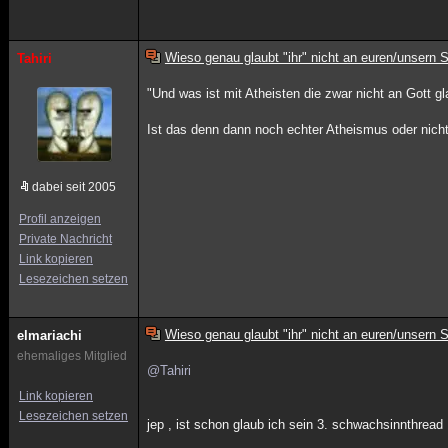
Wieso genau glaubt "ihr" nicht an euren/unsern 
Tahiri
"Und was ist mit Atheisten die zwar nicht an Gott g
Ist das denn dann noch echter Atheismus oder nic
dabei seit 2005
Profil anzeigen
Private Nachricht
Link kopieren
Lesezeichen setzen
Wieso genau glaubt "ihr" nicht an euren/unsern 
elmariachi
ehemaliges Mitglied
@Tahiri
Link kopieren
Lesezeichen setzen
jep , ist schon glaub ich sein 3. schwachsinnthread