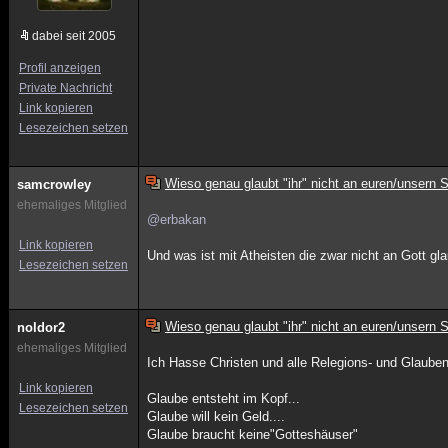
dabei seit 2005
Profil anzeigen
Private Nachricht
Link kopieren
Lesezeichen setzen
Wieso genau glaubt "ihr" nicht an euren/unsern 
samcrowley
ehemaliges Mitglied
@erbakan
Link kopieren
Und was ist mit Atheisten die zwar nicht an Gott gl
Lesezeichen setzen
Wieso genau glaubt "ihr" nicht an euren/unsern 
noldor2
ehemaliges Mitglied
Ich Hasse Christen und alle Relegions- und Glaube
Link kopieren
Glaube entsteht im Kopf...
Lesezeichen setzen
Glaube will kein Geld....
Glaube braucht keine"Gotteshäuser"