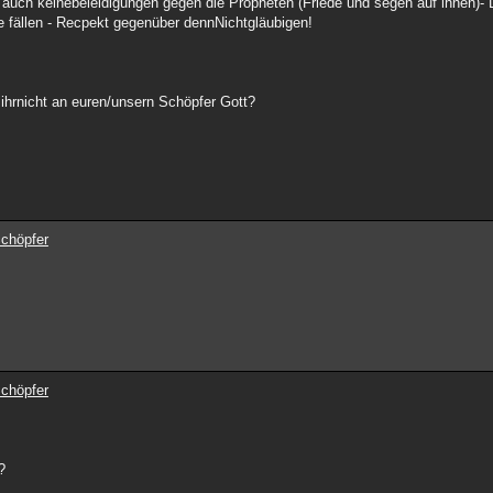
e auch keinebeleidigungen gegen die Propheten (Friede und segen auf ihnen)- 
 fällen - Recpekt gegenüber dennNichtgläubigen!
ihrnicht an euren/unsern Schöpfer Gott?
Schöpfer
Schöpfer
?