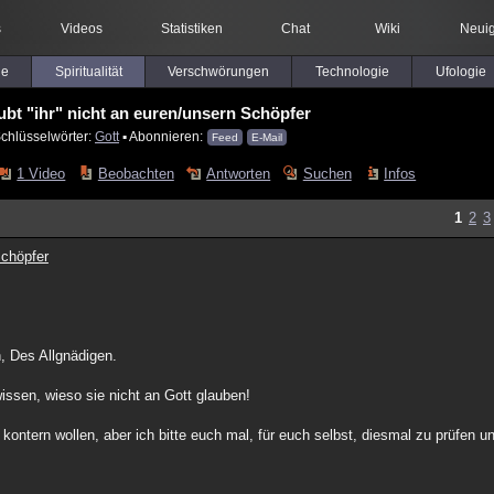
s
Videos
Statistiken
Chat
Wiki
Neuig
le
Spiritualität
Verschwörungen
Technologie
Ufologie
bt "ihr" nicht an euren/unsern Schöpfer
Schlüsselwörter:
Gott
▪ Abonnieren:
Feed
E-Mail
1 Video
Beobachten
Antworten
Suchen
Infos
1
2
3
Schöpfer
 Des Allgnädigen.
wissen, wieso sie nicht an Gott glauben!
kontern wollen, aber ich bitte euch mal, für euch selbst, diesmal zu prüfen u