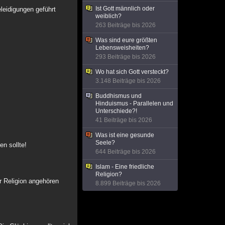
Ist Gott männlich oder
leidigungen geführt
weiblich?
263 Beiträge bis 2026
Was sind eure größten
Lebensweisheiten?
293 Beiträge bis 2026
Wo hat sich Gott versteckt?
3.148 Beiträge bis 2026
Buddhismus und
Hinduismus - Parallelen und
Unterschiede?!
41 Beiträge bis 2026
Was ist eine gesunde
Seele?
n sollte!
644 Beiträge bis 2026
Islam - Eine friedliche
Religion?
r Religion angehören
8.899 Beiträge bis 2026