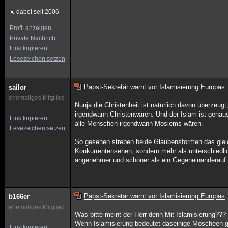
dabei seit 2006
Profil anzeigen
Private Nachricht
Link kopieren
Lesezeichen setzen
Papst-Sekretär warnt vor Islamisierung Europas
sailor
ehemaliges Mitglied
Nunja die Christenheit ist natürlich davon überzeug
irgendwann Christenwären. Und der Islam ist genaus
Link kopieren
alle Menschen irgendwann Moslems wären.
Lesezeichen setzen
So gesehen streben beide Glaubensformen das gleich
Konkurrentensehen, sondern mehr als unterschiedlic
angenehmer und schöner als ein Gegeneinanderauf 
Papst-Sekretär warnt vor Islamisierung Europas
b166er
ehemaliges Mitglied
Was bitte meint der Herr denn Mit Islamisierung???
Wenn Islamisierung bedeutet daseinige Moscheen g
Link kopieren