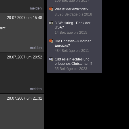
109 Beiträge bis 2017
melden
Wer ist der Antichrist?
8.596 Beiträge bis 2018
28.07.2007 um 15:48
3. Weltkrieg - Dank der
USA?
rnt.
14 Beiträge bis 2015
Die Christen-- >Mörder
Europas?
melden
484 Beiträge bis 2011
28.07.2007 um 20:52
Gibt es ein echtes und
erlogenes Christentum?
35 Beiträge bis 2023
melden
28.07.2007 um 21:31