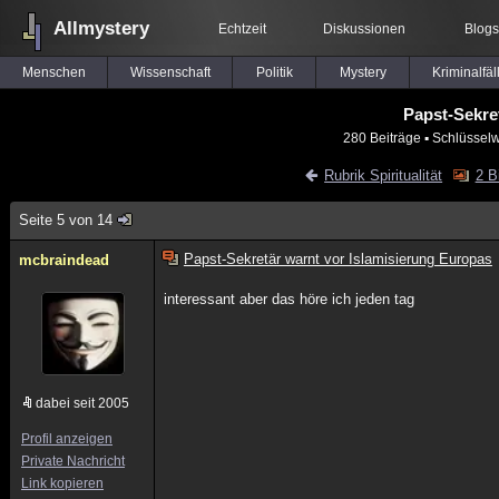
Allmystery
Echtzeit
Diskussionen
Blogs
Menschen
Wissenschaft
Politik
Mystery
Kriminalfäl
Papst-Sekre
280 Beiträge
▪ Schlüsselw
Rubrik Spiritualität
2 B
Seite 5 von 14
Papst-Sekretär warnt vor Islamisierung Europas
mcbraindead
interessant aber das höre ich jeden tag
dabei seit 2005
Profil anzeigen
Private Nachricht
Link kopieren