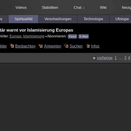
Videos
Statistiken
Chat
Wiki
Neuig
2
le
Spiritualität
Verschwörungen
Technologie
Ufologie
tär warnt vor Islamisierung Europas
örter:
Europa
,
Islamisierung
▪ Abonnieren:
Feed
E-Mail
ilder
Beobachten
Antworten
Suchen
Infos
vorherige
1
...
3
4