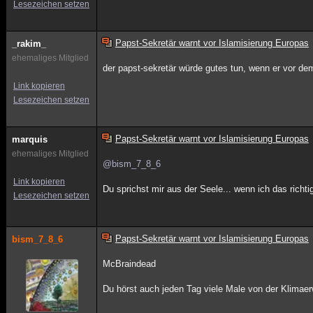
Lesezeichen setzen
Papst-Sekretär warnt vor Islamisierung Europas
_rakim_
ehemaliges Mitglied
der papst-sekretär würde gutes tun, wenn er vor de
Link kopieren
Lesezeichen setzen
Papst-Sekretär warnt vor Islamisierung Europas
marquis
ehemaliges Mitglied
@bism_7_8_6
Link kopieren
Du sprichst mir aus der Seele... wenn ich das richt
Lesezeichen setzen
Papst-Sekretär warnt vor Islamisierung Europas
bism_7_8_6
McBraindead
Du hörst auch jeden Tag viele Male von der Klima