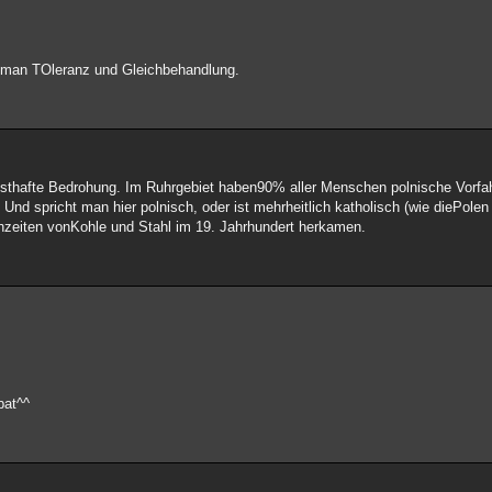
 man TOleranz und Gleichbehandlung.
nsthafte Bedrohung. Im Ruhrgebiet haben90% aller Menschen polnische Vorf
d spricht man hier polnisch, oder ist mehrheitlich katholisch (wie diePolen
hzeiten vonKohle und Stahl im 19. Jahrhundert herkamen.
bat^^