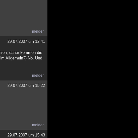
melden
29.07.2007 um 12:41
ahren, daher kommen die
 im Allgemein?) Nö. Und
melden
29.07.2007 um 15:22
melden
29.07.2007 um 15:43