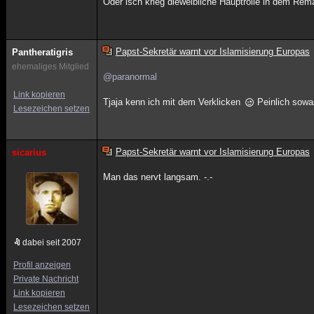
Oder isch krieg dieweibliche Hauptrolle in dem Re
Papst-Sekretär warnt vor Islamisierung Europas
Pantheratigris
ehemaliges Mitglied
@paranormal
Link kopieren
Tjaja kenn ich mit dem Verklicken
Peinlich sowa
Lesezeichen setzen
Papst-Sekretär warnt vor Islamisierung Europas
sicarius
Man das nervt langsam. -.-
dabei seit 2007
Profil anzeigen
Private Nachricht
Link kopieren
Lesezeichen setzen