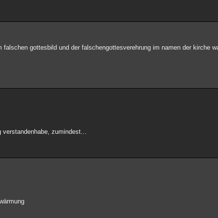
m falschen gottesbild und der falschengottesverehrung im namen der kirche wa
ig verstandenhabe, zumindest...
erwärmung