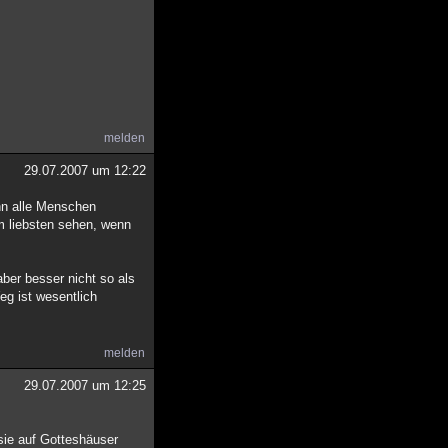
melden
29.07.2007 um 12:22
enn alle Menschen
am liebsten sehen, wenn
ber besser nicht so als
eg ist wesentlich
melden
29.07.2007 um 12:25
sie auf Gotteshäuser