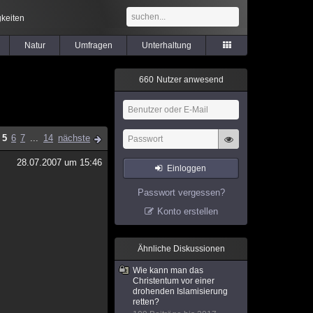
keiten
Natur
Umfragen
Unterhaltung
6
6
0
Nutzer anwesend
5
6
7
...
14
nächste
28.07.2007 um 15:46
Einloggen
Passwort vergessen?
Konto erstellen
Ähnliche Diskussionen
Wie kann man das
Christentum vor einer
drohenden Islamisierung
retten?