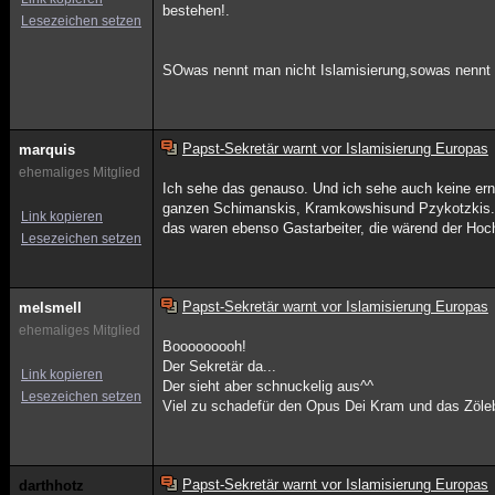
bestehen!.
Lesezeichen setzen
SOwas nennt man nicht Islamisierung,sowas nennt
Papst-Sekretär warnt vor Islamisierung Europas
marquis
ehemaliges Mitglied
Ich sehe das genauso. Und ich sehe auch keine er
ganzen Schimanskis, Kramkowshisund Pzykotzkis. Un
Link kopieren
das waren ebenso Gastarbeiter, die wärend der Hoc
Lesezeichen setzen
Papst-Sekretär warnt vor Islamisierung Europas
melsmell
ehemaliges Mitglied
Booooooooh!
Der Sekretär da...
Link kopieren
Der sieht aber schnuckelig aus^^
Lesezeichen setzen
Viel zu schadefür den Opus Dei Kram und das Zöle
Papst-Sekretär warnt vor Islamisierung Europas
darthhotz