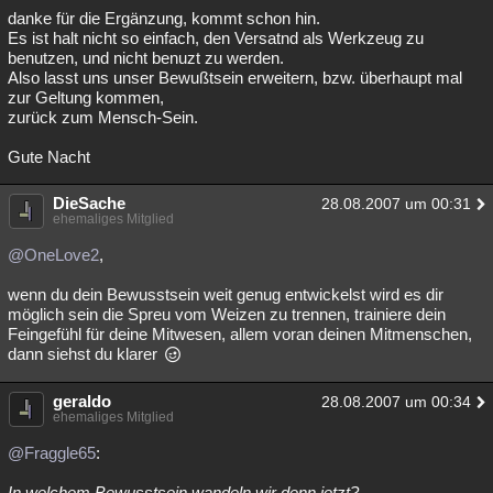
danke für die Ergänzung, kommt schon hin.
Es ist halt nicht so einfach, den Versatnd als Werkzeug zu
benutzen, und nicht benuzt zu werden.
Also lasst uns unser Bewußtsein erweitern, bzw. überhaupt mal
zur Geltung kommen,
zurück zum Mensch-Sein.
Gute Nacht
DieSache
28.08.2007 um 00:31
ehemaliges Mitglied
@OneLove2
,
wenn du dein Bewusstsein weit genug entwickelst wird es dir
möglich sein die Spreu vom Weizen zu trennen, trainiere dein
Feingefühl für deine Mitwesen, allem voran deinen Mitmenschen,
dann siehst du klarer
geraldo
28.08.2007 um 00:34
ehemaliges Mitglied
@Fraggle65
:
In welchem Bewusstsein wandeln wir denn jetzt?