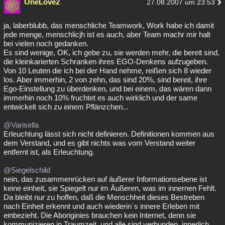
OneLove2
27.08.2007 um 23:53
ja, laberblubb, das menschliche Teamwork, Work habe ich damit
jede menge, menschlicjh ist es auch, aber Team machr mir halt
bei vielen noch gedanken.
Es sind wenige, OK, ich gebe zu, sie werden mehr, die bereit sind,
die kleinkarierten Schranken ihres EGO-Denkens aufzugeben.
Von 10 Leuten die ich bei der Hand nehme, reißen sich 8 wieder
los. Aber immerhin, 2 von zehn, das sind 20%, sind bereit, ihre
Ego-Einstellung zu überdenken, und bei einem, das wären dann
immerhin noch 10% fruchtet es auch wirklich und der same
entwickelt sich zu einem Pflänzchen...
@Varisella
Erleuchtung lässt sich nicht definieren. Definitionen kommen aus
dem Verstand, und es gibt nichts was vom Verstand weiter
entfernt ist, als Erleuchtung.
@Siegelschild
nein, das zusammenrücken auf äußerer Informationsebene ist
keine einheit, sie Spiegelt nur im Äußeren, was im innernen Fehlt.
Da bleibt nur zu hoffen, daß die Menschheit dieses Bestreben
nach Einheit erkennt und auch wiederin´s innere Erleben mit
einbezieht. Die Aboriginies brauchen kein Internet, denn sie
kommunizieren in Traumzeit, und alle sind verbunden, innerlich,