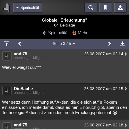
Spiritualität
Bereiche
Globale "Erleuchtung"
84 Beiträge
Echtzeit
Diskussionen
Blogs
Videos
Statistiken
Spiritualität
Mehr
Chat
Wiki
Neuigkeiten
2
Seite
3
/ 5
meine Rubriken
andi75
26.08.2007 um 02:14
Menschen
Wissenschaft
Politik
Mystery
Kriminalfälle
ehemaliges Mitglied
Spiritualität
Verschwörungen
Technologie
Ufologie
Wieviel wiegst du?^^
Natur
Umfragen
Unterhaltung
weitere Rubriken
DieSache
26.08.2007 um 02:15
ehemaliges Mitglied
Philosophie
Träume
Orte
Esoterik
Literatur
Wer setzt denn Hoffnung auf Aktien, die die sich auf´s Pokern
Astronomie
Helpdesk
Gruppen
Gaming
Filme
einlassen, ich meinte damit, dass es nen Einbruch gibt, aber in den
Technologie-Aktien ist zumindest noch Erholungspotenzial
Musik
Clash
Verbesserungen
Allmystery
English
andi75
26.08.2007 um 02:18
Übersichten