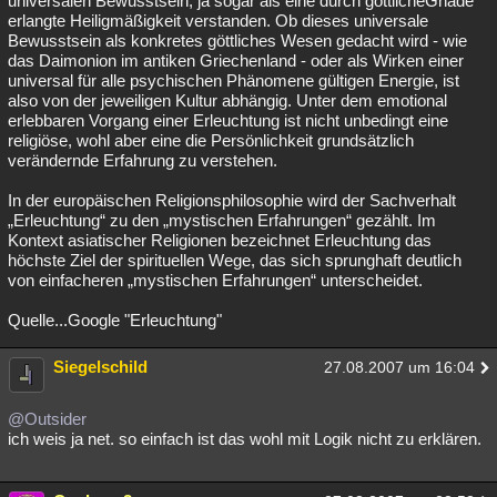
universalen Bewusstsein, ja sogar als eine durch göttlicheGnade
erlangte Heiligmäßigkeit verstanden. Ob dieses universale
Bewusstsein als konkretes göttliches Wesen gedacht wird - wie
das Daimonion im antiken Griechenland - oder als Wirken einer
universal für alle psychischen Phänomene gültigen Energie, ist
also von der jeweiligen Kultur abhängig. Unter dem emotional
erlebbaren Vorgang einer Erleuchtung ist nicht unbedingt eine
religiöse, wohl aber eine die Persönlichkeit grundsätzlich
verändernde Erfahrung zu verstehen.
In der europäischen Religionsphilosophie wird der Sachverhalt
„Erleuchtung“ zu den „mystischen Erfahrungen“ gezählt. Im
Kontext asiatischer Religionen bezeichnet Erleuchtung das
höchste Ziel der spirituellen Wege, das sich sprunghaft deutlich
von einfacheren „mystischen Erfahrungen“ unterscheidet.
Quelle...Google "Erleuchtung"
Siegelschild
27.08.2007 um 16:04
@Outsider
ich weis ja net. so einfach ist das wohl mit Logik nicht zu erklären.