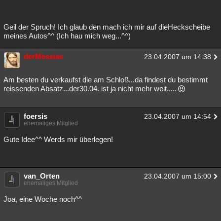
Besucht
Teilgenommen
Alle
Neue
Geschlossen
Geil der Spruch! Ich glaub den mach ich mir auf dieHeckscheibe
Lesenswert
Schlüsselwörter
meines Autos^^ (Ich hau mich weg...^^)
derMessias
23.04.2007 um 14:38
Am besten du verkaufst die am Schloß...da findest du bestimmt
reissenden Absatz...der30.04. ist ja nicht mehr weit.....
foersis
23.04.2007 um 14:54
ehemaliges Mitglied
Gute Idee^^ Werds mir überlegen!
van_Orten
23.04.2007 um 15:00
ehemaliges Mitglied
Joa, eine Woche noch^^