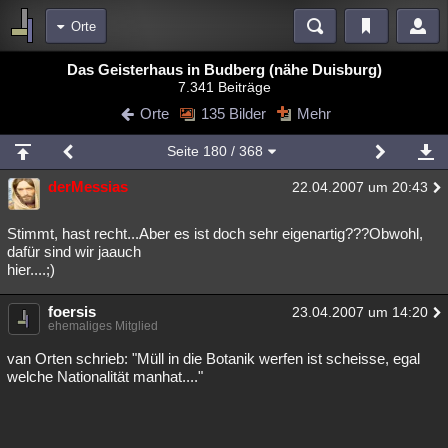
Orte
Bereiche
Das Geisterhaus in Budberg (nähe Duisburg)
7.341 Beiträge
Echtzeit
Diskussionen
Blogs
Videos
Statistiken
Orte
135 Bilder
Mehr
Chat
Wiki
Neuigkeiten
Seite
180
/ 368
meine Rubriken
derMessias
22.04.2007 um 20:43
Menschen
Wissenschaft
Politik
Mystery
Kriminalfälle
Spiritualität
Verschwörungen
Technologie
Ufologie
Stimmt, hast recht...Aber es ist doch sehr eigenartig???Obwohl,
dafür sind wir jaauch
hier....;)
Natur
Umfragen
Unterhaltung
weitere Rubriken
foersis
23.04.2007 um 14:20
ehemaliges Mitglied
Philosophie
Träume
Orte
Esoterik
Literatur
van Orten schrieb: "Müll in die Botanik werfen ist scheisse, egal
Astronomie
Helpdesk
Gruppen
Gaming
Filme
welche Nationalität manhat...."
Musik
Clash
Verbesserungen
Allmystery
English
Übersichten