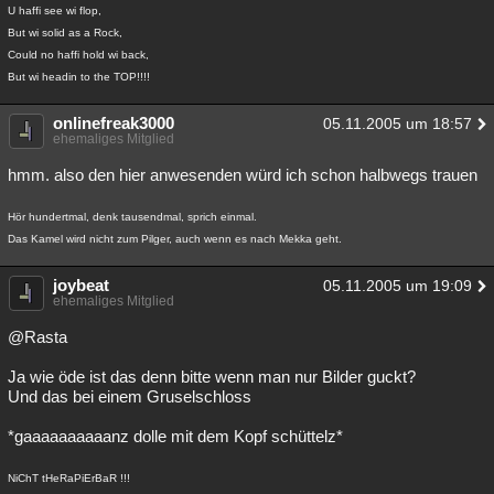
U haffi see wi flop,
But wi solid as a Rock,
Could no haffi hold wi back,
But wi headin to the TOP!!!!
onlinefreak3000
05.11.2005 um 18:57
ehemaliges Mitglied
hmm. also den hier anwesenden würd ich schon halbwegs trauen
Hör hundertmal, denk tausendmal, sprich einmal.
Das Kamel wird nicht zum Pilger, auch wenn es nach Mekka geht.
joybeat
05.11.2005 um 19:09
ehemaliges Mitglied
@Rasta
Ja wie öde ist das denn bitte wenn man nur Bilder guckt?
Und das bei einem Gruselschloss
*gaaaaaaaaaanz dolle mit dem Kopf schüttelz*
NiChT tHeRaPiErBaR !!!