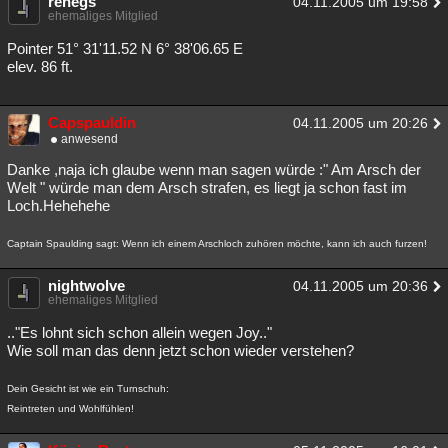
renegs
04.11.2005 um 19:58
ehemaliges Mitglied
Pointer 51° 31'11.52 N 6° 38'06.65 E
elev. 86 ft.
Capspauldin
04.11.2005 um 20:26
anwesend
Danke ,naja ich glaube wenn man sagen würde :" Am Arsch der
Welt " würde man dem Arsch strafen, es liegt ja schon fast im
Loch.Hehehehe
Captain Spaulding sagt: Wenn ich einem Arschloch zuhören möchte, kann ich auch furzen!
nightwolve
04.11.2005 um 20:36
ehemaliges Mitglied
.."Es lohnt sich schon allein wegen Joy.."
Wie soll man das denn jetzt schon wieder verstehen?
Dein Gesicht ist wie ein Turnschuh:
Reintreten und Wohlfühlen!