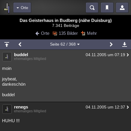
Orte
Bereiche
Das Geisterhaus in Budberg (nähe Duisburg)
7.341 Beiträge
Echtzeit
Diskussionen
Blogs
Videos
Statistiken
Orte
135 Bilder
Mehr
Chat
Wiki
Neuigkeiten
Seite
62
/ 368
meine Rubriken
buddel
04.11.2005 um 07:19
Menschen
Wissenschaft
Politik
Mystery
Kriminalfälle
ehemaliges Mitglied
Spiritualität
Verschwörungen
Technologie
Ufologie
moin
joybeat,
Natur
Umfragen
Unterhaltung
dankeschön
weitere Rubriken
buddel
Philosophie
Träume
Orte
Esoterik
Literatur
renegs
04.11.2005 um 12:37
Astronomie
Helpdesk
Gruppen
Gaming
Filme
ehemaliges Mitglied
Musik
Clash
Verbesserungen
Allmystery
English
HUHU !!!
Übersichten