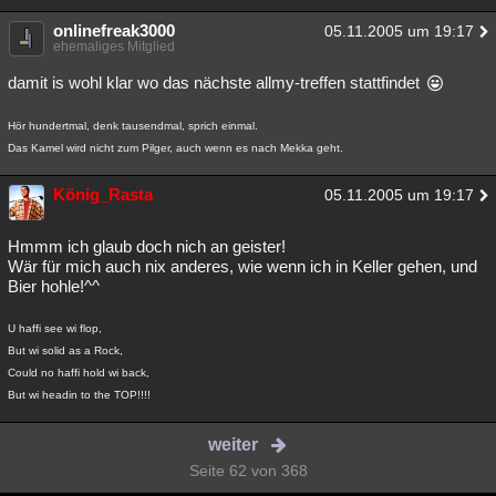
onlinefreak3000
05.11.2005 um 19:17
ehemaliges Mitglied
damit is wohl klar wo das nächste allmy-treffen stattfindet
Hör hundertmal, denk tausendmal, sprich einmal.
Das Kamel wird nicht zum Pilger, auch wenn es nach Mekka geht.
König_Rasta
05.11.2005 um 19:17
Hmmm ich glaub doch nich an geister!
Wär für mich auch nix anderes, wie wenn ich in Keller gehen, und
Bier hohle!^^
U haffi see wi flop,
But wi solid as a Rock,
Could no haffi hold wi back,
But wi headin to the TOP!!!!
weiter
Seite 62 von 368