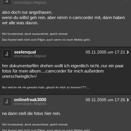
ehemaliges Mitglied
also doch nur angsthasen.
wenn du willst geh rein. aber nimm n camcorder mit, dann haben
wir alle was davon.
Hör hundertmal, denk tausendmal, sprich einmal.
Das Kamel wird nicht zum Pilger, auch wenn es nach Mekka geht.
seelenqual
05.11.2005 um 17:21
ehemaliges Mitglied
hm dokumentarfilm drehen wollt ich eigentlich nicht..nur ein paar
fotos für mein album....camcorder für mich außerdem
unerschwinglich=/
Nur weil ihr mit mir geredet habt, glaubt ihr mich zu kennen???....
onlinefreak3000
05.11.2005 um 17:26
ehemaliges Mitglied
na dann stell die fotos hier rein.
Hör hundertmal, denk tausendmal, sprich einmal.
Das Kamel wird nicht zum Pilger, auch wenn es nach Mekka geht.