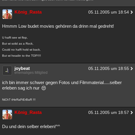
König_Rasta
05.11.2005 um 18:54
Hmmm Low budet movies gehören da drinn mal gedreht!
U haffi see wi flop,
But wi solid as a Rock,
Could no haffi hold wi back,
But wi headin to the TOP!!!!
joybeat
05.11.2005 um 18:55
ehemaliges Mitglied
ich bin immer schwer gegen Fotos und Filmmaterial.....selber
erleben sag ich nur
NiChT tHeRaPiErBaR !!!
König_Rasta
05.11.2005 um 18:57
Du und dein selber erleben!^^