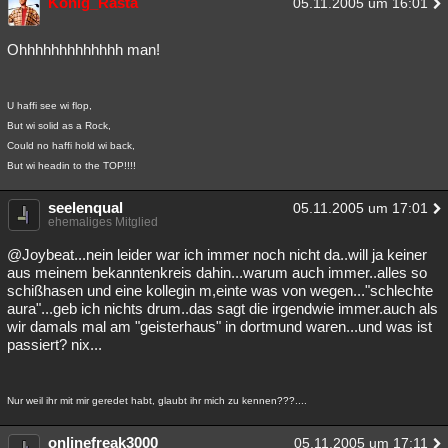
König_Rasta
05.11.2005 um 16:01
Ohhhhhhhhhhhhh man!
U haffi see wi flop,
But wi solid as a Rock,
Could no haffi hold wi back,
But wi headin to the TOP!!!!
seelenqual
05.11.2005 um 17:01
ehemaliges Mitglied
@Joybeat...nein leider war ich immer noch nicht da..will ja keiner
aus meinem bekanntenkreis dahin...warum auch immer..alles so
schißhasen und eine kollegin m,einte was von wegen..."schlechte
aura"...geb ich nichts drum..das sagt die irgendwie immer.auch als
wir damals mal am "geisterhaus" in dortmund waren...und was ist
passiert? nix...
Nur weil ihr mit mir geredet habt, glaubt ihr mich zu kennen???....
onlinefreak3000
05.11.2005 um 17:11