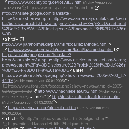
http://www.kochkyborg.de/roswll03.htm
(Archiv-Version vom
http://www.gctspace.com/main.html
14.02.2005)
http://translate.google.com/translate?
hl=de&amp;sl=en&amp;u=http://www.zamandayolculuk.com/cetin
bal/boblazararea51.htm&amp;prev=/search%3Fq%3DDepartment
%2Bof%2BNAVAL%2BIntelligence%2Bnevada%26hl%3Dde%26lr
%3D
<a href="
http://www.paranormal.de/paramirr/local/lazar/index.html
">
http://www.paranormal.de/paramirr/local/lazar/index.html
http://translate.google.com/translate?
hl=de&amp;sl=en&amp;u=http://www.disclosureproject.org/&amp;
prev=/search%3Fq%3DDisclosure%2BProjekt%26hl%3Dde%26lr
%3D%26ie%3DUTF-8%26sa%3DG
<a href="
http://www.ufomi.de/ufopage.php?show=news&id=2005-02-09_17-
44-19
">
(Archiv-Version vom 09.04.2005)
http://www.ufomi.de/ufopage.php?show=news&amp;id=2005-
02-09_17-44-19
http://www.nachlese.at/ufo2.htm
(Archiv-Version
<a href="
http://kirstein.alien.de/ufolexikon.htm
vom 05.05.2005)
">
(Archiv-Version vom 09.03.2005)
http://kirstein.alien.de/ufolexikon.htm
(Archiv-Version vom
09.03.2005)
<a href="
http://mitglied.lycos.de/Lilith_2/belgium.htm
">
http://mitglied.lycos.de/Lilith_2/belgium.htm
<a href="
http://www.area51jan.de/area51.php?