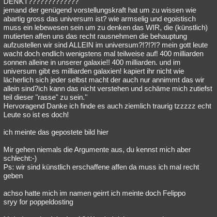
DENKT?????????????
jemand der genügend vorstellungskraft hat um zu wissen wie
abartig gross das universum ist? wie armselig und egoistisch
muss ein lebewesen sein um zu denken das WIR, die (künstlich)
mutierten affen uns das recht rausnehmen die behauptung
aufzustellen wir sind ALLEIN im universum?!?!?!? mein gott leute
wacht doch endlich wenigstens mal teilweise auf! 400 milliarden
sonnen alleine in unserer galaxie!! 400 milliarden. und im
universum gibt es milliarden galaxien! kapiert ihr nicht wie
lächerlich sich jeder selbst macht der auch nur annimmt das wir
allein sind?ich kann das nicht verstehen und schäme mich zutiefst
teil dieser "rasse" zu sein.''
Hervoragend Danke ich finde es auch ziemlich traurig tzzzzz echt
Leute so ist es doch!
ich meinte das gepostete bild hier
Mir gehen niemals die Argumente aus, du kennst mich aber
schlecht:-)
Ps: wir sind künstlich erschaffene affen da muss ich mal recht
geben
achso hatte mich im namen geirrt ich meinte doch Felippo
sryy for poppeldosting