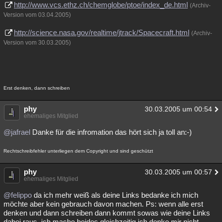
http://www.vcs.ethz.ch/chemglobe/ptoe/index_de.html
(Archiv-
Version vom 03.04.2005)
http://science.nasa.gov/realtime/jtrack/Spacecraft.html
(Archiv-
Version vom 30.03.2005)
Erst denken, dann schreiben
phy
30.03.2005 um 00:54
ehemaliges Mitglied
@jafrael
Danke für die infromation das hört sich ja toll an:-)
Rechtschreibfehler unterliegen dem Copyright und sind geschützt
phy
30.03.2005 um 00:57
ehemaliges Mitglied
@felippo
da ich mehr weiß als deine Links bedanke ich mich
möchte aber kein gebrauch davon machen. Ps: wenn alle erst
denken und dann schreiben dann kommt sowas wie deine Links
dabei raus, ich mache beides gleichzeitig ich denke mir nicht