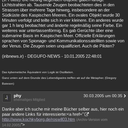
Lichtstrahlen ab. Tausende Zeugen beobachteten dies in den
Strassen über mehrere Tage hinweg, insbesondere an der
Südküste des Kaspischen Meeres. Ein ovales Objekt wurde 30
Minuten verfolgt und teilte sich in vier kleinere. Ein anderes wurde
gar 1 h lang beobachtet und änderte regelmäßig seine Farbe. Ein
weiteres war untertassenförmig. Es gab Gerüchte über eine
submarine Basis im Kaspischen Meer. Offizielle Erklärungen
sprachen von Spionage- und Kommunikationssatelliten sowie von
der Venus. Die Zeugen seien unqualifiziert. Auch die Piloten?
(iribnews.ir) - DEGUFO-NEWS - 10.01.2005 22:48:01
Das kybernetische Äquivalent von Logik ist Oszillation.
Ganz unten auf dem Grunde des Lebendigseins treffen wir auf die Metapher. (Gregory
Bateson)
phy
30.03.2005 um 00:35
ehemaliges Mitglied
Danke aber ich suche mir meine Bücher selber aus, hier noch ein
paar andere Links für interessierte:<a href="
http://www.kochkyborg.de/roswll03.htm
(Archiv-Version vom
">
14.02.2005)