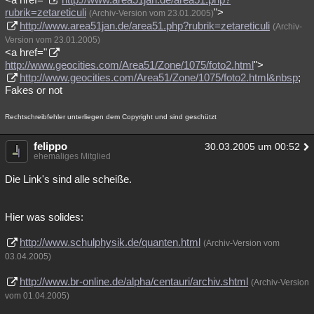
rubrik=zetareticuli
">
(Archiv-Version vom 23.01.2005)
http://www.area51jan.de/area51.php?rubrik=zetareticuli
(Archiv-
Version vom 23.01.2005)
<a href="
http://www.geocities.com/Area51/Zone/1075/foto2.html
">
http://www.geocities.com/Area51/Zone/1075/foto2.html&nbsp
;
Fakes or not
Rechtschreibfehler unterliegen dem Copyright und sind geschützt
felippo
30.03.2005 um 00:52
ehemaliges Mitglied
Die Link's sind alle scheiße.
Hier was solides:
http://www.schulphysik.de/quanten.html
(Archiv-Version vom
03.04.2005)
http://www.br-online.de/alpha/centauri/archiv.shtml
(Archiv-Version
vom 01.04.2005)