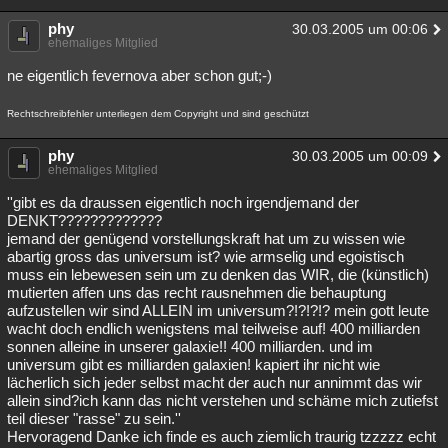
Besucht
Teilgenommen
Alle
Neue
Geschlossen
phy
30.03.2005 um 00:06
ehemaliges Mitglied
Lesenswert
Schlüsselwörter
ne eigentlich fevernova aber schon gut;-)
Rechtschreibfehler unterliegen dem Copyright und sind geschützt
phy
30.03.2005 um 00:09
ehemaliges Mitglied
''gibt es da draussen eigentlich noch irgendjemand der
DENKT?????????????
jemand der genügend vorstellungskraft hat um zu wissen wie
abartig gross das universum ist? wie armselig und egoistisch
muss ein lebewesen sein um zu denken das WIR, die (künstlich)
mutierten affen uns das recht rausnehmen die behauptung
aufzustellen wir sind ALLEIN im universum?!?!?!? mein gott leute
wacht doch endlich wenigstens mal teilweise auf! 400 milliarden
sonnen alleine in unserer galaxie!! 400 milliarden. und im
universum gibt es milliarden galaxien! kapiert ihr nicht wie
lächerlich sich jeder selbst macht der auch nur annimmt das wir
allein sind?ich kann das nicht verstehen und schäme mich zutiefst
teil dieser "rasse" zu sein.''
Hervoragend Danke ich finde es auch ziemlich traurig tzzzzz echt