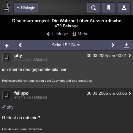
Ufologie
Bereiche
Disclosureproject: Die Wahrheit über Ausserirdische
479 Beiträge
Echtzeit
Diskussionen
Blogs
Videos
Statistiken
Ufologie
Mehr
Chat
Wiki
Neuigkeiten
3
Seite
15
/ 24
meine Rubriken
phy
30.03.2005 um 00:01
Menschen
Wissenschaft
Politik
Mystery
Kriminalfälle
ehemaliges Mitglied
Spiritualität
Verschwörungen
Technologie
Ufologie
ich meinte das gepostete bild hier
Natur
Umfragen
Unterhaltung
Rechtschreibfehler unterliegen dem Copyright und sind geschützt
weitere Rubriken
felippo
30.03.2005 um 00:05
ehemaliges Mitglied
Philosophie
Träume
Orte
Esoterik
Literatur
@phy
Astronomie
Helpdesk
Gruppen
Gaming
Filme
Redest du mit mir ?
Musik
Clash
Verbesserungen
Allmystery
English
Erst denken, dann schreiben
Übersichten