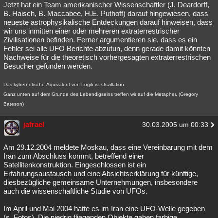
Jetzt hat ein Team amerikanischer Wissenschaftler (J. Deardorff,
B. Haisch, B. Maccabee, H.E. Puthoff) darauf hingewiesen, dass
neueste astrophysikalische Entdeckungen darauf hinweisen, dass
wir uns inmitten einer oder mehreren extraterrestrischer
Zivilisationen befinden. Ferner argumentieren sie, dass es ein
Fehler sei alle UFO Berichte abzutun, denn gerade damit könnten
Nachweise für die theoretisch vorhergesagten extraterrestrischen
Besucher gefunden werden.
Das kybernetische Äquivalent von Logik ist Oszillation.
Ganz unten auf dem Grunde des Lebendigseins treffen wir auf die Metapher. (Gregory
Bateson)
jafrael
30.03.2005 um 00:33
Am 29.12.2004 meldete Moskau, dass eine Vereinbarung mit dem
Iran zum Abschluss kommt, betreffend einer
Satellitenkonstruktion. Eingeschlossen ist ein
Erfahrungsaustausch und eine Absichtserklärung für künftige,
diesbezügliche gemeinsame Unternehmungen, insbesondere
auch die wissenschaftliche Studie von UFOs.
Im April und Mai 2004 hatte es im Iran eine UFO-Welle gegeben
(s. Fotos). Die niedrig fliegenden Objekte gaben farbige