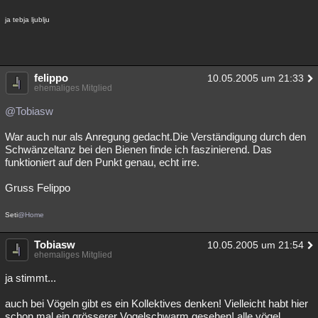
ja tebja ljublju
felippo
10.05.2005 um 21:33
ehemaliges Mitglied
@Tobiasw
War auch nur als Anregung gedacht.Die Verständigung durch den
Schwänzeltanz bei den Bienen finde ich faszinierend. Das
funktioniert auf den Punkt genau, echt irre.
Gruss Felippo
Seti
@Home
Tobiasw
10.05.2005 um 21:54
ehemaliges Mitglied
ja stimmt...
auch bei Vögeln gibt es ein Kollektives denken! Vielleicht habt hier
schon mal ein grösserer Vogelschwarm gesehen! alle vögel