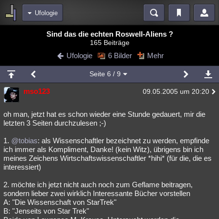
Ufologie
Bereiche
Sind das die echten Roswell-Aliens ?
165 Beiträge
Echtzeit
Diskussionen
Blogs
Videos
Statistiken
Ufologie
6 Bilder
Mehr
Chat
Wiki
Neuigkeiten
Seite
6
/ 9
meine Rubriken
mso123
09.05.2005 um 20:20
Menschen
Wissenschaft
Politik
Mystery
Kriminalfälle
Spiritualität
Verschwörungen
Technologie
Ufologie
oh man, jetzt hat es schon wieder eine Stunde gedauert, mir die
letzten 3 Seiten durchzulesen ;-)
Natur
Umfragen
Unterhaltung
1.
@tobias
: als Wissenschaftler bezeichnet zu werden, empfinde
weitere Rubriken
ich immer als Kompliment, Danke! (kein Witz), übrigens bin ich
meines Zeichens Wirtschaftswissenschaftler *hihi* (für die, die es
Philosophie
Träume
Orte
Esoterik
Literatur
interessiert)
Astronomie
Helpdesk
Gruppen
Gaming
Filme
2. möchte ich jetzt nicht auch noch zum Geflame beitragen,
sondern lieber zwei wirklich Interessante Bücher vorstellen
Musik
Clash
Verbesserungen
Allmystery
English
A: "Die Wissenschaft von StarTrek"
B: "Jenseits von Star Trek"
Übersichten