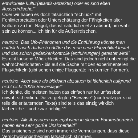
entwickelte kultur(atlantis-antarktis) oder es sind eben
Ausserirdische!"
Oder wir haben es doch tatsächlich *schluck* mit
Fehlinterpretation oder Unterschätzung der Fähigkeiten alter
Kulturen zu tun. Nagut, das ist natürlich viel zu absurd, um wahr
sein zu können... ich bin für die Außerirdischen.
neutrino "Das Ufo-Phänomen und die Entführung könnte man
natürlich auch dadurch erkläre das man neue Flugvehikel testet
und das schon gedankenkontrolle (entführungen) getestet wird!"
Es gibt tausend Möglichkeiten. Das sind jedoch nicht unbedingt die
wahrscheinlichsten - bis auf die Sache mit den experimentellen
Flugvehikeln (gibt schon einige Fluggeräte in skurrilen Formen).
neutrino "Aber alles als blödsinn abzutuen ist lächerlich aufgrund
nicht nicht 100% Beweislage!"
Ich denke, die meisten halten das einfach nur für unfassbar
unwahrscheinlich. Die vorgelegten "Beweise" (noch witziger sind
teils die erläuternden Texte) sind teils das einzig wirklich
lächerliche... und zwar richtig ^^
neutrino "Alle Aussagen von egal wem in diesem Forumsberreich
haben eine sehr gorße Unsicherheit!"
Das unsicherste sind noch immer die Vermutungen, dass diese
Verschwörungstheorien tatsächlich stimmen.