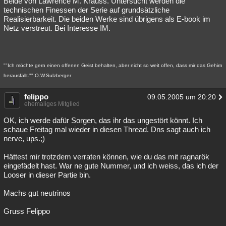
Beide von Lawrence M. Krauss. Untersucht werden die
technischen Finessen der Serie auf grundsätzliche
Besucht
Teilgenommen
Alle
Neue
Geschlossen
Realisierbarkeit. Die beiden Werke sind übrigens als E-book im
Netz verstreut. Bei Interesse IM.
Lesenswert
Schlüsselwörter
""Ich möchte gern einen offenen Geist behalten, aber nicht so weit offen, dass mir das Gehirn
herausfällt."" O.W.Sulzberger
felippo
09.05.2005 um 20:20
ehemaliges Mitglied
OK, ich werde dafür Sorgen, das ihr das ungestört könnt. Ich
schaue Freitag mal wieder in diesen Thread. Dns sagt auch ich
nerve, ups.;)
Hättest mir trotzdem verraten können, wie du das mit ragnarök
eingefädelt hast. War ne gute Nummer, und ich weiss, das ich der
Looser in dieser Partie bin.
Machs gut neutrinos
Gruss Felippo