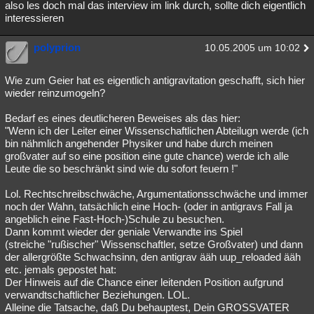
also les doch mal das interview im link durch, sollte dich eigentlich
interessieren
polyprion
10.05.2005 um 10:02
Wie zum Geier hat es eigentlich antigravitation geschafft, sich hier
wieder reinzumogeln?
Bedarf es eines deutlicheren Beweises als das hier:
"Wenn ich der Leiter einer Wissenschaftlichen Abteilugn werde (ich
bin nähmlich angehender Physiker und habe durch meinen
großvater auf so eine position eine gute chance) werde ich alle
Leute die so beschränkt sind wie du sofort feuern !"
Lol. Rechtschreibschwäche, Argumentationsschwäche und immer
noch der Wahn, tatsächlich eine Hoch- (oder in antigravs Fall ja
angeblich eine Fast-Hoch-)Schule zu besuchen.
Dann kommt wieder der geniale Verwandte ins Spiel
(streiche "rußischer" Wissenschaftler, setze Großvater) und dann
der allergrößte Schwachsinn, den antigrav ääh uup_reloaded ääh
etc. jemals gepostet hat:
Der Hinweis auf die Chance einer leitenden Position aufgrund
verwandtschaftlicher Beziehungen. LOL.
Alleine die Tatsache, daß Du behauptest, Dein GROSSVATER