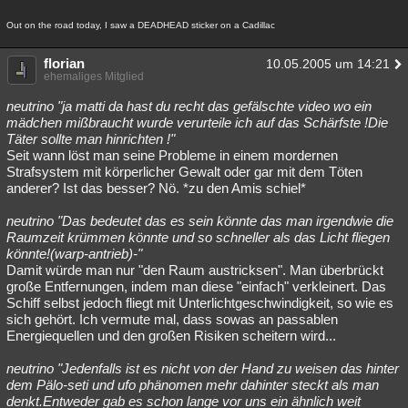
Out on the road today, I saw a DEADHEAD sticker on a Cadillac
florian
10.05.2005 um 14:21
ehemaliges Mitglied
neutrino "ja matti da hast du recht das gefälschte video wo ein
mädchen mißbraucht wurde verurteile ich auf das Schärfste !Die
Täter sollte man hinrichten !"
Seit wann löst man seine Probleme in einem mordernen
Strafsystem mit körperlicher Gewalt oder gar mit dem Töten
anderer? Ist das besser? Nö. *zu den Amis schiel*
neutrino "Das bedeutet das es sein könnte das man irgendwie die
Raumzeit krümmen könnte und so schneller als das Licht fliegen
könnte!(warp-antrieb)-"
Damit würde man nur "den Raum austricksen". Man überbrückt
große Entfernungen, indem man diese "einfach" verkleinert. Das
Schiff selbst jedoch fliegt mit Unterlichtgeschwindigkeit, so wie es
sich gehört. Ich vermute mal, dass sowas an passablen
Energiequellen und den großen Risiken scheitern wird...
neutrino "Jedenfalls ist es nicht von der Hand zu weisen das hinter
dem Pälo-seti und ufo phänomen mehr dahinter steckt als man
denkt.Entweder gab es schon lange vor uns ein ähnlich weit