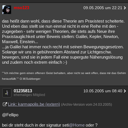
mso123
09.05.2005 um 22:21
das heißt dann wohl, dass diese Theorie am Praxistest scheiterte.
Und eben das stellt sie nun einmal nicht in eine Reihe mit den -
zugegeben - sehr wenigen Theorien, die stets aufs Neue ihre
Praxistauglichkeit unter Beweis stellen: Galilei, Kepler, Newton,
Maxwell, Einstein...
...ja Galilei hat immer noch recht mit seinen Bewegungsgesetzen.
Solange wir uns in gebührendem Abstand zur Lichtgeschw.
bewegen, sind sie in jedem Fall eine supergute Näherungslösung
und zudem noch extrem einfach :-)
""Ich möchte gern einen offenen Geist behalten, aber nicht so weit offen, dass mir das Gehirn
herausfällt."" O.W.Sulzberger
01235813
10.05.2005 um 08:40
ehemaliges Mitglied
Link: karmapolis.be (extern)
(Archiv-Version vom 24.03.2005)
@Fellipo
bei dir steht duch in der signatur seti
@Home
oder ?