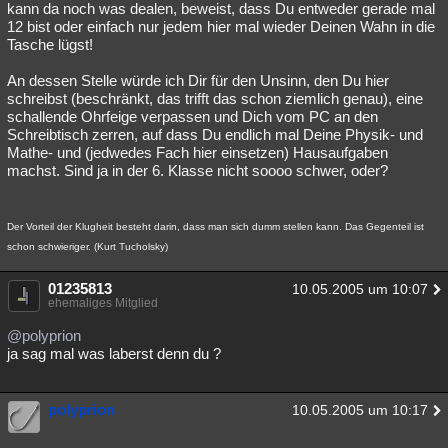
kann da noch was dealen, beweist, dass Du entweder gerade mal
12 bist oder einfach nur jedem hier mal wieder Deinen Wahn in die
Tasche lügst!
An dessen Stelle würde ich Dir für den Unsinn, den Du hier
schreibst (beschränkt, das trifft das schon ziemlich genau), eine
schallende Ohrfeige verpassen und Dich vom PC an den
Schreibtisch zerren, auf dass Du endlich mal Deine Physik- und
Mathe- und (jedwedes Fach hier einsetzen) Hausaufgaben
machst. Sind ja in der 6. Klasse nicht soooo schwer, oder?
Der Vorteil der Klugheit besteht darin, dass man sich dumm stellen kann. Das Gegenteil ist
schon schwieriger. (Kurt Tucholsky)
01235813
10.05.2005 um 10:07
ehemaliges Mitglied
@polyprion
ja sag mal was laberst denn du ?
polyprion
10.05.2005 um 10:17