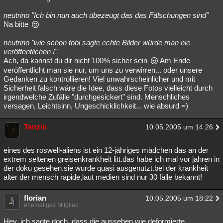
neutrino "Ich bin nun auch übezeugt das das Fälschungen sind"
Na bitte
neutrino "wie schon tobi sagte echte Bilder würde man nie
veröffentlichen !"
Ach, da kannst du dir nicht 100% sicher sein
Am Ende
veröffentlicht man sie nur, um uns zu verwirren... oder unsere
Gedanken zu kontrollieren! Viel unwahrscheinlicher und mit
Sicherheit falsch wäre die Idee, dass diese Fotos vielleicht durch
irgendwelche Zufälle "durchgesickert" sind. Menschliches
versagen, Leichtsinn, Ungeschicklichkeit... wie absurd =)
Tenzin
10.05.2005 um 14:26
eines des roswell-aliens ist ein 12-jähriges mädchen das an der
extrem seltenen greisenkrankheit litt.das habe ich mal vor jahren in
der doku gesehen.sie wurde quasi ausgenutzt.bei der krankheit
alter der mensch rapide,laut medien sind nur 30 fälle bekannt!
florian
10.05.2005 um 18:22
ehemaliges Mitglied
Hey, ich sagte doch, dass die aussehen wie deformierte