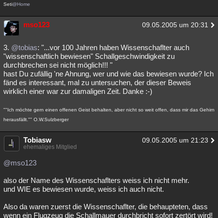
Seti
@Home
mso123
09.05.2005 um 20:31
3.
@tobias
: "...vor 100 Jahren haben Wissenschaflter auch
"wissenschaftlich bewiesen" Schallgeschwindigkeit zu
durchbrechen sei nicht möglich!!! "
hast Du zufällig 'ne Ahnung, wer und wie das bewiesen wurde? Ich
fänd es interessant, mal zu untersuchen, der dieser Beweis
wirklich einer war zur damaligen Zeit. Danke :-)
""Ich möchte gern einen offenen Geist behalten, aber nicht so weit offen, dass mir das Gehirn
herausfällt."" O.W.Sulzberger
Tobiasw
09.05.2005 um 21:23
ehemaliges Mitglied
@mso123
also der Name des Wissenschaflters weiss ich nicht mehr.
und WIE es bewiesen wurde, weiss ich auch nicht.
Also da waren zuerst die Wissenschaflter, die behaupteten, dass
wenn ein Flugzeug die Schallmauer durchbricht sofort zertört wird!