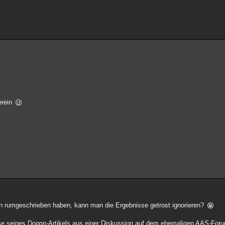
erein
an rumgeschrieben haben, kann man die Ergebnisse getrost ignorieren?
isse seines Dogon-Artikels aus einer Diskussion auf dem ehemaligen AAS-Fo