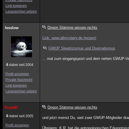
Private Nachricht
Link kopieren
Lesezeichen setzen
Dogon Stämme wissen nichts
lesslow
Link: www.allmystery.de (extern)
GWUP Skeptizismus und Dogmatismus
... mal zum eingangspost und dem netten GWUP-V
dabei seit 2004
Profil anzeigen
Private Nachricht
Link kopieren
Lesezeichen setzen
Dogon Stämme wissen nichts
FrankD
dabei seit 2005
und jetzt meinst Du, weil zwei GWUP-Mitgleider dr
Profil anzeigen
Übrigens: K.R. hat die antropologischen Erkenntn