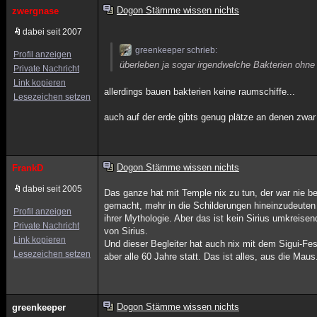
Dogon Stämme wissen nichts
zwergnase
dabei seit 2007
greenkeeper schrieb:
Profil anzeigen
überleben ja sogar irgendwelche Bakterien ohn
Private Nachricht
Link kopieren
allerdings bauen bakterien keine raumschiffe...
Lesezeichen setzen
auch auf der erde gibts genug plätze an denen zwar
Dogon Stämme wissen nichts
FrankD
dabei seit 2005
Das ganze hat mit Temple nix zu tun, der war nie be
gemacht, mehr in die Schilderungen hineinzudeuten a
Profil anzeigen
ihrer Mythologie. Aber das ist kein Sirius umkreisen
Private Nachricht
von Sirius.
Link kopieren
Und dieser Begleiter hat auch nix mit dem Sigui-Fest
Lesezeichen setzen
aber alle 60 Jahre statt. Das ist alles, aus die Maus
Dogon Stämme wissen nichts
greenkeeper