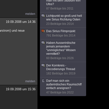
man mit dem Studium von
Ufos?
87 Beiträge bis 2011
melden
Lichtpunkt so groß und hell
wie Sirius Richtung Osten
19.09.2008 um 14:36
23 Beiträge bis 2014
arstrom) und neue
Das Sirius Filmprojekt
791 Beiträge bis 2014
Haben Ausserirdische
jemals jemandem
"unmögliches" Wissen
vermittelt?
60 Beiträge bis 2026
Der Kornkreis -
Decodierungs Thread
182 Beiträge bis 2019
Darf man sich ein
melden
außerirdisches Raumschiff
einfach aneignen?
19.09.2008 um 15:36
47 Beiträge bis 2022