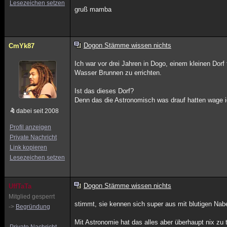
Lesezeichen setzen
gruß mamba
Dogon Stämme wissen nichts
CmYk87
Ich war vor drei Jahren in Dogo, einem kleinen Do
Wasser Brunnen zu errichten.
Ist das dieses Dorf?
Denn das die Astronomisch was drauf hatten wage i
dabei seit 2008
Profil anzeigen
Private Nachricht
Link kopieren
Lesezeichen setzen
Dogon Stämme wissen nichts
UffTaTa
Mitglied gesperrt
stimmt, sie kennen sich super aus mit blutigen Na
->
Begründung
Mit Astronomie hat das alles aber überhaupt nix zu 