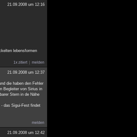
21.09.2008 um 12:16
ickelten lebensformen
1x zitiert
melden
21.09.2008 um 12:37
 und die haben den Fehler
 Begleiter von Sirius in
tbarer Stern in de Nähe
 - das Sigui-Fest findet
melden
21.09.2008 um 12:42