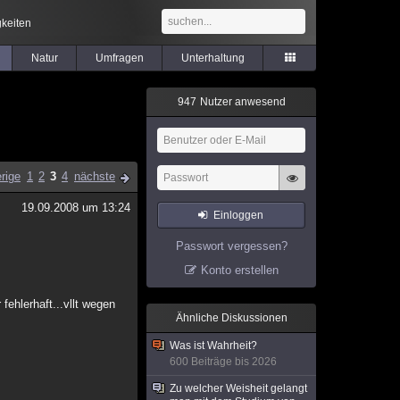
keiten
Natur
Umfragen
Unterhaltung
9
4
7
Nutzer anwesend
rige
1
2
3
4
nächste
19.09.2008 um 13:24
Einloggen
Passwort vergessen?
Konto erstellen
ehlerhaft...vllt wegen
Ähnliche Diskussionen
Was ist Wahrheit?
600 Beiträge bis 2026
Zu welcher Weisheit gelangt