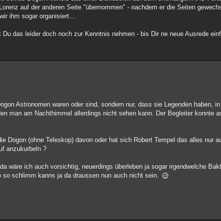
 Lorenz auf der anderen Seite "übernommen" - nachdem er die Seiten gewech
wir ihm sogar organisiert...
 Du das leider doch noch zur Kenntnis nehmen - bis Dir ne neue Ausrede einf
Dogon Astronomen waren oder sind, sondern nur, dass sie Legenden haben, in 
), den man am Nachthimmel allerdings nicht sehen kann. Der Begleiter konnte 
n die Dogon (ohne Teleskop) davon oder hat sich Robert Tempel das alles nur 
uf anzukurbeln ?
 da wäre ich auch vorsichtig, neuerdings überleben ja sogar irgendwelche B
so so schlimm kanns ja da draussen nun auch nicht sein.