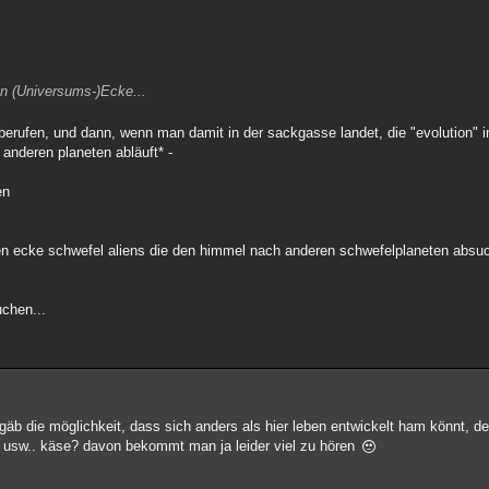
en (Universums-)Ecke...
 berufen, und dann, wenn man damit in der sackgasse landet, die "evolution" i
anderen planeten abläuft* -
en
hsten ecke schwefel aliens die den himmel nach anderen schwefelplaneten absu
uchen...
 gäb die möglichkeit, dass sich anders als hier leben entwickelt ham könnt, 
ut usw.. käse? davon bekommt man ja leider viel zu hören