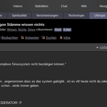
s
Videos
Statistiken
Chat
Wiki
Neuig
le
Spiritualität
Verschwörungen
Technologie
Ufologie
gon Stämme wissen nichts
örter:
Wissen
,
Nichts
,
Sirius
▪ Abonnieren:
Feed
E-Mail
Beobachten
Antworten
Suchen
Infos
vorhe
omplexe Siriussystem nicht bestätigen können."
..angenommen dass es das system gab/gibt...ist es vllt heute nicht da oder f
s schon...wirds immer geben.
MODERATOR! :P