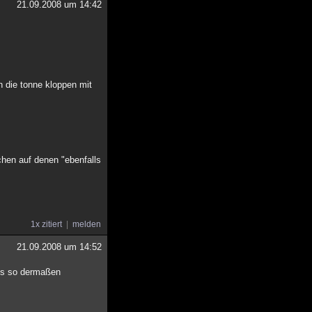
21.09.2008 um 14:42
n die tonne kloppen mit
chen auf denen "ebenfalls
1x zitiert
melden
21.09.2008 um 14:52
des so dermaßen