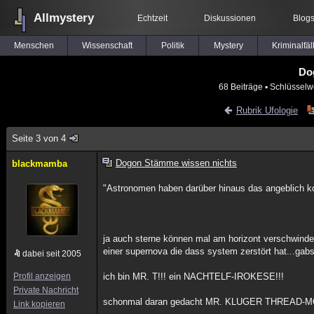
Allmystery
Echtzeit
Diskussionen
Blog
Menschen
Wissenschaft
Politik
Mystery
Kriminalfäl
Do
68 Beiträge
▪ Schlüsselw
Rubrik Ufologie
Seite 3 von 4
Dogon Stämme wissen nichts
blackmamba
"Astronomen haben darüber hinaus das angeblich k
ja auch sterne können mal am horizont verschwinden.
einer supernova die dass system zerstört hat...gab
dabei seit 2005
Profil anzeigen
ich bin MR. T!!! ein NACHTELF-IROKESE!!!
Private Nachricht
schonmal daran gedacht MR. KLUGER THREAD-
Link kopieren