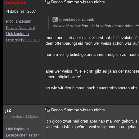
Dogon Stämme wissen nichts
zwergnase
dabei seit 2007
greenkeeper schrieb:
Profil anzeigen
Vielleicht schwefeln sie ja schon an der nächst
Private Nachricht
Link kopieren
man kann sich aber nicht zuerst auf die "evolution"
Lesezeichen setzen
dem offenbarungseid *ach wer weiss schon was auf 
nur um völlig beliebige annahmen möglich zu mach
aber wer weiss, *vielleicht* gibt es ja an der näc
leben möglich wäre"
so wie wir den himmel nach sauerstoffplaneten abs
Dogon Stämme wissen nichts
js2
ehemaliges Mitglied
ich gloob zwar ned dran aber hab mal von gehört, s
widerstandsfähig wäre.. weil völlig anders aufgeba
Link kopieren
Lesezeichen setzen