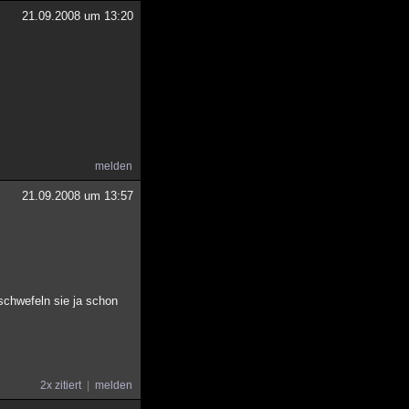
21.09.2008 um 13:20
melden
21.09.2008 um 13:57
 schwefeln sie ja schon
2x zitiert
melden