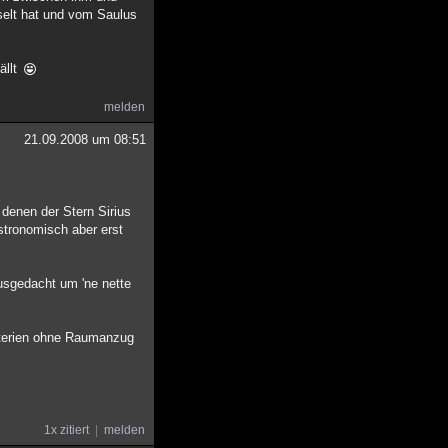
selt hat und vom Saulus
ällt
melden
21.09.2008 um 08:51
denen der Stern Sirius
astronomisch aber erst
ausgedacht um 'ne nette
akterien ohne Raumanzug
1x zitiert
melden