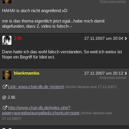
Diskussionsleiter
HAHA! is doch nicht angreifend xD
mir is das thema eigentlich jetzt egal...habe mich damit
abgefunden, dass 2. video is futsch-.-
J.W.
27.11.2007 um 20:04
Dann hatte ich das wohl falsch verstanden. So weit ich weiss ist
Nope ein Begriff für Idiot ect.
blackmamba
27.11.2007 um 20:12
Diskussionsleiter
Link: www.chat-db.de (extern)
(Archiv-Version vom 17.12.2007)
@ J.W.
http://www.chat-db.de/index.php?
page=ausgabe/ausgabe&cshortcut=nope
(Archiv-Version vom
17.12.2007)