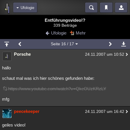
Ufologie
Bereiche
Entführungsvideo!?
339 Beiträge
Echtzeit
Diskussionen
Blogs
Videos
Statistiken
Ufologie
Mehr
Chat
Wiki
Neuigkeiten
Seite
16
/ 17
meine Rubriken
Porsche
24.11.2007 um 10:52
Menschen
Wissenschaft
Politik
Mystery
Kriminalfälle
Spiritualität
Verschwörungen
Technologie
Ufologie
hallo
schaut mal was ich hier schönes gefunden habe:
Natur
Umfragen
Unterhaltung
weitere Rubriken
https://www.youtube.com/watch?v=QkeOUzKRzLY
Philosophie
Träume
Orte
Esoterik
Literatur
mfg
Astronomie
Helpdesk
Gruppen
Gaming
Filme
peecekeeper
24.11.2007 um 16:42
Musik
Clash
Verbesserungen
Allmystery
English
geiles video!
Übersichten