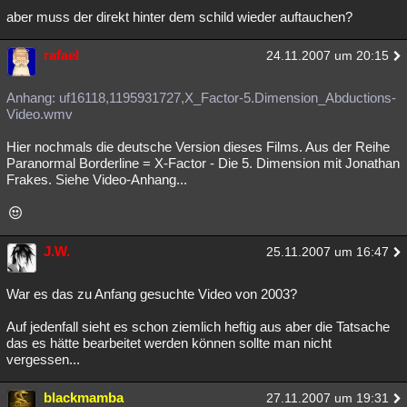
aber muss der direkt hinter dem schild wieder auftauchen?
Besucht
Teilgenommen
Alle
Neue
Geschlossen
rafael
Lesenswert
Schlüsselwörter
24.11.2007 um 20:15
Anhang: uf16118,1195931727,X_Factor-5.Dimension_Abductions-
Video.wmv
Hier nochmals die deutsche Version dieses Films. Aus der Reihe
Paranormal Borderline = X-Factor - Die 5. Dimension mit Jonathan
Frakes. Siehe Video-Anhang...
J.W.
25.11.2007 um 16:47
War es das zu Anfang gesuchte Video von 2003?
Auf jedenfall sieht es schon ziemlich heftig aus aber die Tatsache
das es hätte bearbeitet werden können sollte man nicht
vergessen...
blackmamba
27.11.2007 um 19:31