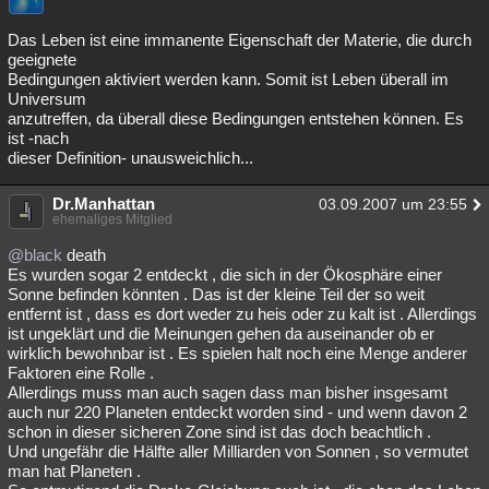
Besucht
Teilgenommen
Alle
Neue
Geschlossen
Das Leben ist eine immanente Eigenschaft der Materie, die durch
geeignete
Lesenswert
Schlüsselwörter
Bedingungen aktiviert werden kann. Somit ist Leben überall im
Universum
anzutreffen, da überall diese Bedingungen entstehen können. Es
ist -nach
dieser Definition- unausweichlich...
Dr.Manhattan
03.09.2007 um 23:55
ehemaliges Mitglied
@black
death
Es wurden sogar 2 entdeckt , die sich in der Ökosphäre einer
Sonne befinden könnten . Das ist der kleine Teil der so weit
entfernt ist , dass es dort weder zu heis oder zu kalt ist . Allerdings
ist ungeklärt und die Meinungen gehen da auseinander ob er
wirklich bewohnbar ist . Es spielen halt noch eine Menge anderer
Faktoren eine Rolle .
Allerdings muss man auch sagen dass man bisher insgesamt
auch nur 220 Planeten entdeckt worden sind - und wenn davon 2
schon in dieser sicheren Zone sind ist das doch beachtlich .
Und ungefähr die Hälfte aller Milliarden von Sonnen , so vermutet
man hat Planeten .