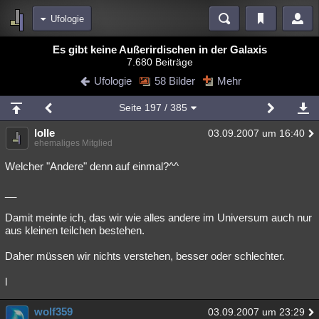
Ufologie
Bereiche
Es gibt keine Außerirdischen in der Galaxis
7.680 Beiträge
Echtzeit
Diskussionen
Blogs
Videos
Statistiken
Ufologie
58 Bilder
Mehr
Chat
Wiki
Neuigkeiten
Seite
197
/ 385
meine Rubriken
lolle
03.09.2007 um 16:40
Menschen
Wissenschaft
Politik
Mystery
Kriminalfälle
ehemaliges Mitglied
Spiritualität
Verschwörungen
Technologie
Ufologie
Welcher "Andere" denn auf einmal?^^
__
Natur
Umfragen
Unterhaltung
weitere Rubriken
Damit meinte ich, das wir wie alles andere im Universum auch nur
aus kleinen teilchen bestehen.
Philosophie
Träume
Orte
Esoterik
Literatur
Daher müssen wir nichts verstehen, besser oder schlechter.
Astronomie
Helpdesk
Gruppen
Gaming
Filme
l
Musik
Clash
Verbesserungen
Allmystery
English
wolf359
03.09.2007 um 23:29
Übersichten