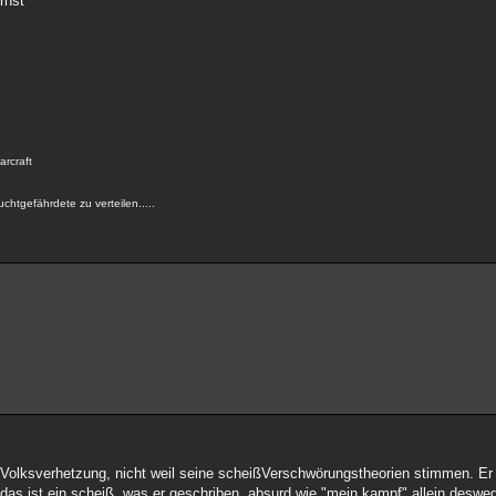
rnst
arcraft
uchtgefährdete zu verteilen.....
r Volksverhetzung, nicht weil seine scheißVerschwörungstheorien stimmen. E
 das ist ein scheiß, was er geschriben. absurd wie "mein kampf".allein deswe