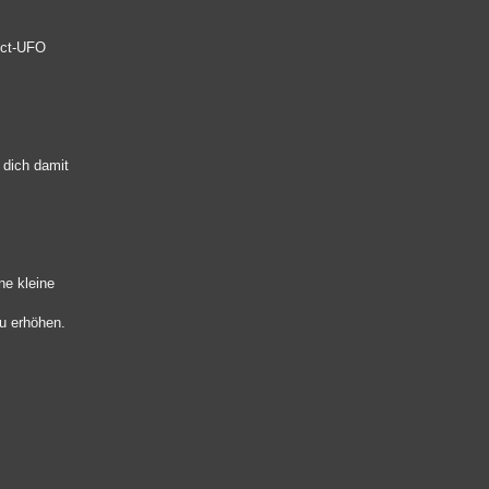
fect-UFO
 dich damit
ne kleine
u erhöhen.