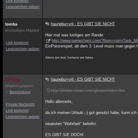
Link kopieren
Lesezeichen setzen
haunebu+vril - ES GIBT SIE NICHT
tomba
ehemaliges Mitglied
Hier mal was lustiges am Rande:
http://www.gamezhero.com/?from=zorroTank_M
Link kopieren
EinPanzerspiel, ab dem 3. Level muss man gegen
Lesezeichen setzen
Aliens are real, humans are fakes.
haunebu+vril - ES GIBT SIE NICHT
UffTaTa
Mitglied gesperrt
http://jlnlabs.imars.com/gfsuav/index.htm
->
Begründung
Hallo allerseits,
Private Nachricht
Link kopieren
da ich meinen Urlaub ;-) gut genutzt habe, kann ich
Lesezeichen setzen
neuesten "Wahrheit" beliefrn.
ES GIBT SIE DOCH!