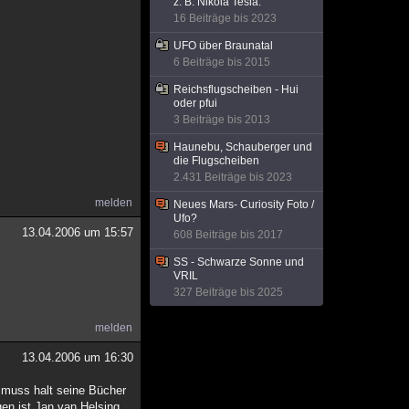
z. B. Nikola Tesla.
16 Beiträge bis 2023
UFO über Braunatal
6 Beiträge bis 2015
Reichsflugscheiben - Hui
oder pfui
3 Beiträge bis 2013
Haunebu, Schauberger und
die Flugscheiben
2.431 Beiträge bis 2023
melden
Neues Mars- Curiosity Foto /
Ufo?
13.04.2006 um 15:57
608 Beiträge bis 2017
SS - Schwarze Sonne und
VRIL
327 Beiträge bis 2025
melden
13.04.2006 um 16:30
r muss halt seine Bücher
gen ist Jan van Helsing