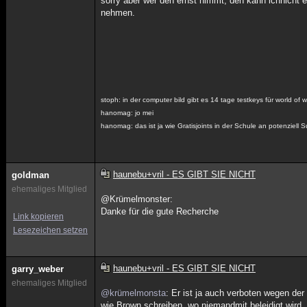
sorry aber wer den ernst nimmt, den kann ichnicht e
nehmen.
stoph: in der computer bild gibt es 14 tage testkeys für world of w
hanomag: jo mei
hanomag: das ist ja wie Gratisjoints in der Schule an potenziell S
haunebu+vril - ES GIBT SIE NICHT
goldman
ehemaliges Mitglied
@Krümelmonster:
Danke für die gute Recherche
Link kopieren
Lesezeichen setzen
haunebu+vril - ES GIBT SIE NICHT
garry_weber
ehemaliges Mitglied
@krümelmonsta
: Er ist ja auch verboten wegen de
wie Brown schreiben, wo niemandmit beleidigt wird.