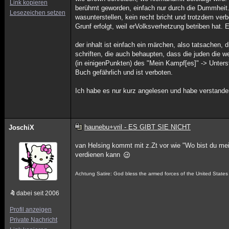
Link kopieren
berühmt geworden, einfach nur durch die Dummheit
Lesezeichen setzen
wasunterstellen, kein recht bricht und trotzdem ver
Grunf erfolgt, weil erVolksverhetzung betriben hat.
der inhalt ist einfach ein märchen, also tatsachen,
schriften, die auch behaupten, dass die juden die w
(in einigenPunkten) des "Mein Kampf[es]" -> Unter
Buch gefährlich und ist verboten.
Ich habe es nur kurz angelesen und habe verstanden, 
haunebu+vril - ES GIBT SIE NICHT
JoschiX
van Helsing kommt mit z.Zt vor wie "Wo bist du mei
verdienen kann
Achtung Satire: God bless the armed forces of the United States 
dabei seit 2006
Profil anzeigen
Private Nachricht