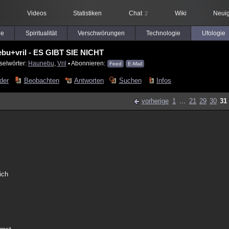
Videos
Statistiken
Chat
Wiki
Neuig
2
le
Spiritualität
Verschwörungen
Technologie
Ufologie
bu+vril - ES GIBT SIE NICHT
selwörter:
Haunebu
,
Vril
▪ Abonnieren:
Feed
E-Mail
lder
Beobachten
Antworten
Suchen
Infos
vorherige
1
...
21
29
30
31
ich