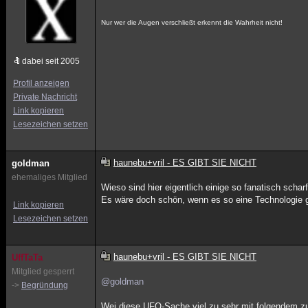
Nur wer die Augen verschließt erkennt die Wahrheit nicht!
dabei seit 2005
Profil anzeigen
Private Nachricht
Link kopieren
Lesezeichen setzen
haunebu+vril - ES GIBT SIE NICHT
goldman
ehemaliges Mitglied
Wieso sind hier eigentlich einige so fanatisch schar
Es wäre doch schön, wenn es so eine Technologie gä
Link kopieren
Lesezeichen setzen
haunebu+vril - ES GIBT SIE NICHT
UffTaTa
Mitglied gesperrt
@goldman
->
Begründung
Wei diese UFO-Sache viel zu sehr mit folgendem zu