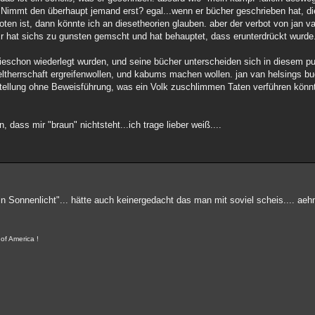
.Nimmt den überhaupt jemand erst? egal...wenn er bücher geschrieben hat, 
boten ist, dann könnte ich an diesetheorien glauben. aber der verbot von jan v
 Er hat sichs zu gunsten gemscht und hat behauptet, dass erunterdrückt wurde.
 dieschon wiederlegt wurden, und seine bücher unterscheiden sich in diesem p
eltherrschaft ergreifenwollen, und kabums machen wollen. jan van helsings bu
stellung ohne Beweisführung, was ein Volk zuschlimmen Taten verführen könn
dass mir "braun" nichtsteht...ich trage lieber weiß....
n Sonnenlicht"... hätte auch keinergedacht das man mit soviel scheis.... ae
of America !