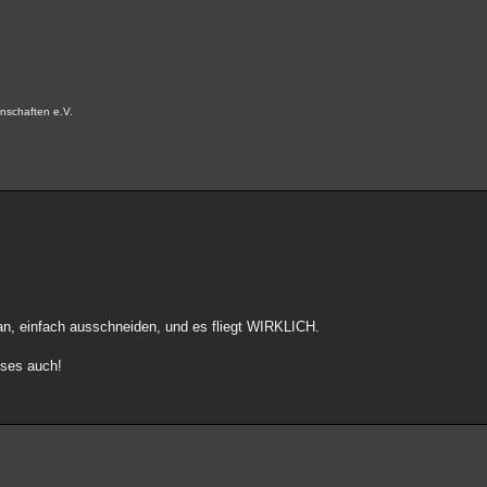
nschaften e.V.
an, einfach ausschneiden, und es fliegt WIRKLICH.
sses auch!