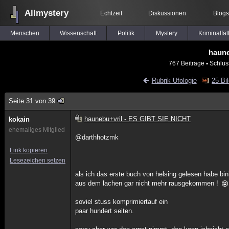
Allmystery
Echtzeit
Diskussionen
Blogs
Menschen
Wissenschaft
Politik
Mystery
Kriminalfäl
haune
767 Beiträge
▪ Schlüs
Rubrik Ufologie
25 Bi
Seite 31 von 39
haunebu+vril - ES GIBT SIE NICHT
kokain
ehemaliges Mitglied
@darthhotzmk
Link kopieren
Lesezeichen setzen
als ich das erste buch von helsing gelesen habe bin
aus dem lachen gar nicht mehr rausgekommen !
soviel stuss komprimiertauf ein
paar hundert seiten.