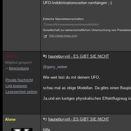
UFO-Indoktrinationsseiten rumhängen ;-)
Kritische Naturwissenschaften:
http://f50.parsimony.net/forum200031/
Gesellschaft zur wissenschaftlichen Untersuchung von Parawisse
http://www.gwup.org/
haunebu+vril - ES GIBT SIE NICHT
UffTaTa
Mitglied gesperrt
@garry_weber
->
Begründung
Wie weit bist du mit deinem UFO,
Private Nachricht
Link kopieren
schau mal as obige Modellan. Da gibts einen Baupl
Lesezeichen setzen
Ja,und ein lustiges physikalisches Effektflugzeug i
haunebu+vril - ES GIBT SIE NICHT
Alone
hilfe