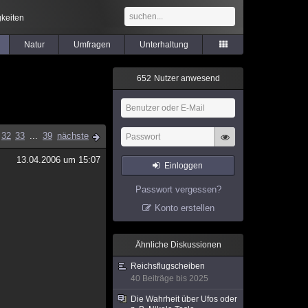
keiten
Natur
Umfragen
Unterhaltung
6
5
2
Nutzer anwesend
32
33
...
39
nächste
13.04.2006 um 15:07
Einloggen
Passwort vergessen?
Konto erstellen
Ähnliche Diskussionen
Reichsflugscheiben
40 Beiträge bis 2025
Die Wahrheit über Ufos oder