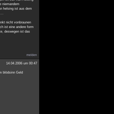
die niemandem
an helsing ist aus dem
...
unkt nicht vonbraunen
ch ist eine andere form
te, deswegen ist das
melden
14.04.2006 um 00:47
hm blödsinn Geld