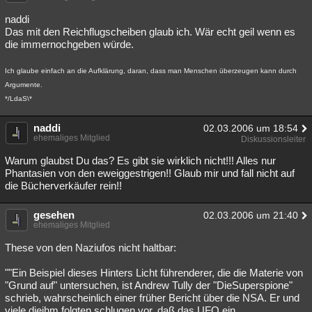
Besucht
Teilgenommen
Alle
Neue
Geschlossen
naddi
Das mit den Reichflugscheiben glaub ich. Wär echt geil wenn es
Lesenswert
Schlüsselwörter
die immernochgeben würde.
Ich glaube einfach an die Aufklärung, daran, dass man Menschen überzeugen kann durch
Argumente.
*/LdaS\*
naddi
02.03.2006 um 18:54
ehemaliges Mitglied
Diskussionsleiter
Warum glaubst Du das? Es gibt sie wirklich nicht!!! Alles nur
Phantasien von den eweiggestrigen!! Glaub mir und fall nicht auf
die Bücherverkäufer rein!!
gesehen
02.03.2006 um 21:40
ehemaliges Mitglied
These von den Naziufos nicht haltbar:
""Ein Beispiel dieses Hinters Licht führenderer, die die Materie von
"Grund auf" untersuchen, ist Andrew Tully der "DieSuperspione"
schrieb, wahrscheinlich einer früher Bericht über die NSA. Er und
viele dieihm folgten schlugen vor, daß das UFO ein