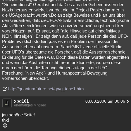
"Geheimdienst"-Gerät ist und daß es aus denGeheimnissen der
Nazis heraus entwickelt wurde, die im Projekt Papierklammer in
die USAgebracht wurden.Dolan zeigt Beweise und klärt uns über
den Gedanken, daß dieUFO-Aktivität menschliche, technologische
Aktivitäten sein könnten, wie es naiveVerschwörungstheoretiker
vorschlagen, auf. Er sagt, daß "alle Hinweise auf eindefinitives
NEIN hinzeigen". Er zeigt dann auf, daß jede Person die das UFO-
Problemwirklich studiert ,das es ein Problem der Invasion der
Ausserirdischen auf unserem PlanetGIBT. Jede offizielle Studie
über UFO's überzeugte die Forscher, daß die Ausserirdischendie
Erklärung für die Daten war. Doch diese Daten wurden abgestritten
und wenn dasAbstreiten nicht mehr funktionierte, wurden diese
durch den Lärm, die Tarnung, dieheutzutage in der UFO-
Forschung, "New Age"- und Humanpotential-Bewegung
vorherrschen,überdeckt."
http://quantumfuture.net/gn/g_tobe1.htm
xpq101
03.03.2006 um 00:06
ehemaliges Mitglied
jau schöne Seite!
thx!