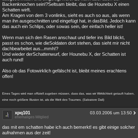
Backenknochen sein!?Seltsam bleibt, das die Hounebu X einen
Schatten wirft.
Am Kragen von dem 3 vonlinks, sieht es auch so aus, als wenn
man ihn ausgeschnitten und eingefügt hat, in dasBild. Jedoch kann
das auch ein Schlips, oder sowas sein, der einfach heller ist!
Wenn man sich den Rasen anschaut und tiefer ins Bild blickt,
passt es schon, wie dieSoldaten dort stehen, das sieht mir nicht
dachbearbeitet aus...mmh!?
Und wieder derSchattenwurf, der Hounebu X, der Schatten ist
auch rund!
Also ob das Fotowirklich gefälscht ist, bleibt meines erachtens
offen!
Eines Tages wird man offiziell zugeben müssen, dass das, was wir Wirklichkeit getauft haben,
eine noch größere Illusion ist, als die Welt des Traumes. (Salvatore Dali)
xpq101
03.03.2006 um 13:50
ehemaliges Mitglied
das mit em schatten habe ich auch bemerkt! es gibt einige solcher
aufnahmen aus der zeit!