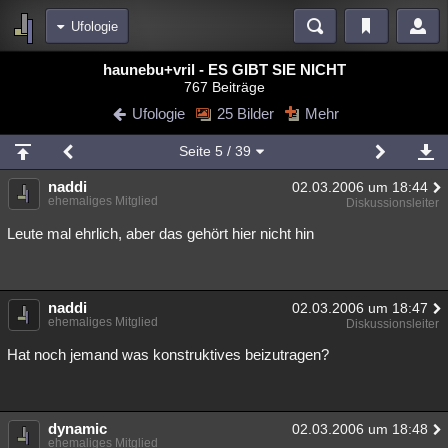
Ufologie
Bereiche
haunebu+vril - ES GIBT SIE NICHT
767 Beiträge
Echtzeit
Diskussionen
Blogs
Videos
Statistiken
Ufologie
25 Bilder
Mehr
Chat
Wiki
Neuigkeiten
Seite
5
/ 39
meine Rubriken
naddi
02.03.2006 um 18:44
Menschen
Wissenschaft
Politik
Mystery
Kriminalfälle
ehemaliges Mitglied
Diskussionsleiter
Spiritualität
Verschwörungen
Technologie
Ufologie
Leute mal ehrlich, aber das gehört hier nicht hin
Natur
Umfragen
Unterhaltung
weitere Rubriken
naddi
02.03.2006 um 18:47
ehemaliges Mitglied
Diskussionsleiter
Philosophie
Träume
Orte
Esoterik
Literatur
Hat noch jemand was konstruktives beizutragen?
Astronomie
Helpdesk
Gruppen
Gaming
Filme
Musik
Clash
Verbesserungen
Allmystery
English
dynamic
02.03.2006 um 18:48
Übersichten
ehemaliges Mitglied