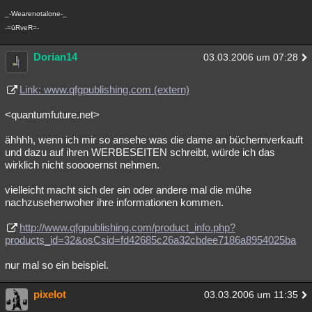
_-Wearenotalone-_
-=üRveR=-
Dorian14
03.03.2006 um 07:28
Link: www.qfgpublishing.com (extern)
<quantumfuture.net>
ähhhh, wenn ich mir so ansehe was die dame an büchernverkauft
und dazu auf ihren WERBESEITEN schreibt, würde ich das
wirklich nicht sooooernst nehmen.
vielleicht macht sich der ein oder andere mal die mühe
nachzusehenwoher ihre informationen kommen.
http://www.qfgpublishing.com/product_info.php?
products_id=32&osCsid=fd42685c26a32cbdee7186a8954025ba
nur mal so ein beispiel.
pixelot
03.03.2006 um 11:35