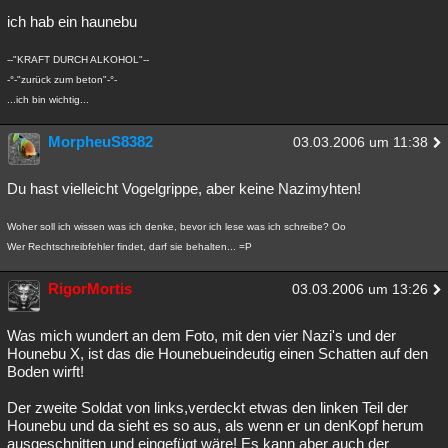
ich hab ein haunebu
--"KRAFT DURCH ALKOHOL"--
-°-"zurück zum beton"-°-
...ich bin wichtig...
MorpheuS8382
03.03.2006 um 11:38
Du hast vielleicht Vogelgrippe, aber keine Nazimyhten!
Woher soll ich wissen was ich denke, bevor ich lese was ich schreibe? Oo
Wer Rechtschreibfehler findet, darf sie behalten... =P
RigorMortis
03.03.2006 um 13:26
Was mich wundert an dem Foto, mit den vier Nazi's und der
Hounebu X, ist das die Hounebueindeutig einen Schatten auf den
Boden wirft!
Der zweite Soldat von links,verdeckt etwas den linken Teil der
Hounebu und da sieht es so aus, als wenn er un denKopf herum
ausgeschnitten und eingefügt wäre! Es kann aber auch der