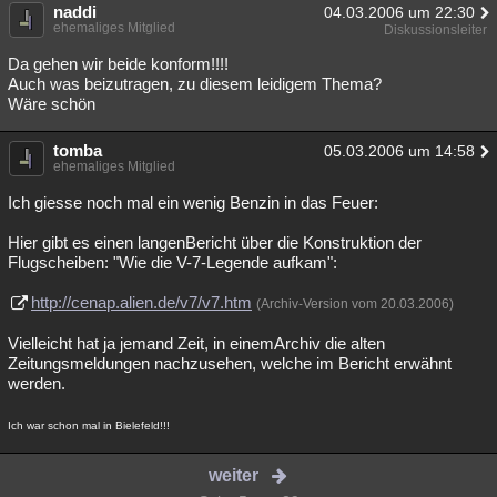
naddi
04.03.2006 um 22:30
ehemaliges Mitglied
Diskussionsleiter
Da gehen wir beide konform!!!!
Auch was beizutragen, zu diesem leidigem Thema?
Wäre schön
tomba
05.03.2006 um 14:58
ehemaliges Mitglied
Ich giesse noch mal ein wenig Benzin in das Feuer:
Hier gibt es einen langenBericht über die Konstruktion der
Flugscheiben: "Wie die V-7-Legende aufkam":
http://cenap.alien.de/v7/v7.htm
(Archiv-Version vom 20.03.2006)
Vielleicht hat ja jemand Zeit, in einemArchiv die alten
Zeitungsmeldungen nachzusehen, welche im Bericht erwähnt
werden.
Ich war schon mal in Bielefeld!!!
weiter