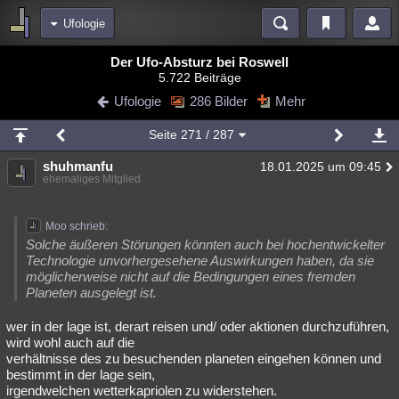
Ufologie
Bereiche
Der Ufo-Absturz bei Roswell
5.722 Beiträge
Echtzeit
Diskussionen
Blogs
Videos
Statistiken
Ufologie
286 Bilder
Mehr
Chat
Wiki
Neuigkeiten
2
Seite
271
/ 287
meine Rubriken
shuhmanfu
18.01.2025 um 09:45
Menschen
Wissenschaft
Politik
Mystery
Kriminalfälle
ehemaliges Mitglied
Spiritualität
Verschwörungen
Technologie
Ufologie
Moo schrieb:
Natur
Umfragen
Unterhaltung
Solche äußeren Störungen könnten auch bei hochentwickelter
Technologie unvorhergesehene Auswirkungen haben, da sie
weitere Rubriken
möglicherweise nicht auf die Bedingungen eines fremden
Planeten ausgelegt ist.
Philosophie
Träume
Orte
Esoterik
Literatur
wer in der lage ist, derart reisen und/ oder aktionen durchzuführen,
Astronomie
Helpdesk
Gruppen
Gaming
Filme
wird wohl auch auf die
verhältnisse des zu besuchenden planeten eingehen können und
Musik
Clash
Verbesserungen
Allmystery
English
bestimmt in der lage sein,
irgendwelchen wetterkapriolen zu widerstehen.
Übersichten