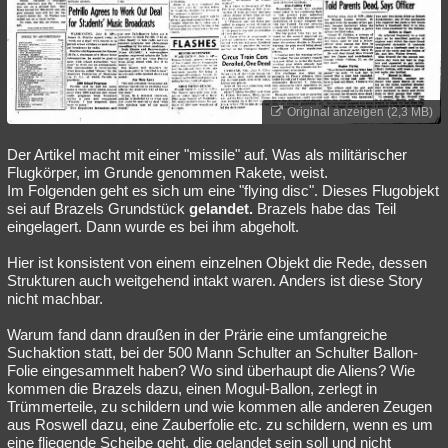
Original anzeigen (2,3 MB)
Der Artikel macht mit einer "missile" auf. Was als militärischer
Flugkörper, im Grunde genommen Rakete, weist.
Im Folgenden geht es sich um eine "flying disc". Dieses Flugobjekt
sei auf Brazels Grundstück
gelandet.
Brazels habe das Teil
eingelagert. Dann wurde es bei ihm abgeholt.
Hier ist konsistent von einem einzelnen Objekt die Rede, dessen
Strukturen auch weitgehend intakt waren. Anders ist diese Story
nicht machbar.
Warum fand dann draußen in der Prärie eine umfangreiche
Suchaktion statt, bei der 500 Mann Schulter an Schulter Ballon-
Folie eingesammelt haben? Wo sind überhaupt die Aliens? Wie
kommen die Brazels dazu, einen Mogul-Ballon, zerlegt in
Trümmerteile, zu schildern und wie kommen alle anderen Zeugen
aus Roswell dazu, eine Zauberfolie etc. zu schildern, wenn es um
eine fliegende Scheibe geht, die gelandet sein soll und nicht