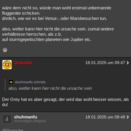
Besucht
Teilgenommen
Alle
Neue
Geschlossen
wäre dem nicht so, würde man wohl erstmal unbemannte
fluggeräte schicken.
Lesenswert
Schlüsselwörter
ähnlich, wie wir es bei Venus-, oder Marsbesuchen tun.
also, wetter kann hier nicht die ursache sein. zumal andere
verhältnisse herrschen, als z.b.
auf sturmgepeitschten planeten wie Jupiter etc.
Groucho
18.01.2025 um 09:47
shuhmanfu schrieb:
also, wetter kann hier nicht die ursache sein
Der Grey hat es aber gesagt, der wird das wohl besser wissen, als
du!
shuhmanfu
18.01.2025 um 09:48
ehemaliges Mitglied
@Groucho