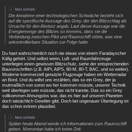
Moo schrieb:
Die Annahme einer technologischen Schwäche bezieht sich
auf die spezifische Aussage des Grey, der den Blitzschlag als
Ursache für den Absturz angab. Laut dieser Aussage war die
Energiemenge des Blitzes so immens, dass sie die
Verbindung zwischen Pilot und Raumschiff störte, was eine
unkontrollierbare Situation zur Folge hatte
Du hast wahrscheinlich noch nie etwas von einem Faradayscher
Käfig gehört. Und selbst wenn, Luft- und Raumfahrzeuge
unterliegen einen gewissen Blitzschutz, siehe der entsprechenden
Bauvorschriften (z.B. AIPI, AIPS, 80-M, 80-T, BAC, und so weiter).
Moderne kommerziell genutzte Flugzeuge haben ein Wetterradar
an Bord. Und du willst uns erzählen, das so ein Grey, der ja
mutmaßlich von sonst wo her kommen müsste, unserer Technik
weit überlegen sein müsste, das nicht kannte. Das so ein Grey
vollkommen Ahnungslos war, das es hier auf unseren Planeten
doch tatsächlich Gewitter gibt. Doch bei ungenauer Überlegung ist
das schon extrem plausibel.
Moo schrieb:
Später heute Abend werde ich Informationen zum Raumschiff
geben. Momentan habe ich keine Zeit.