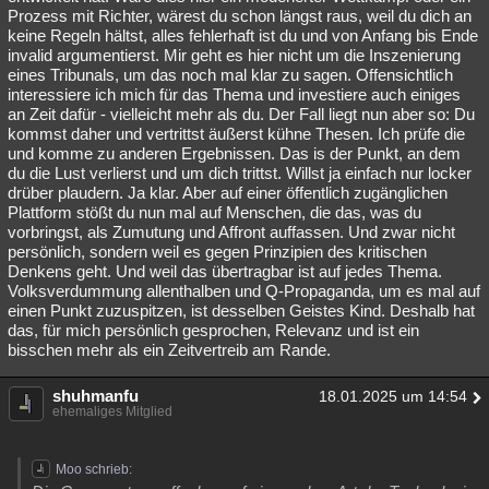
Prozess mit Richter, wärest du schon längst raus, weil du dich an
keine Regeln hältst, alles fehlerhaft ist du und von Anfang bis Ende
invalid argumentierst. Mir geht es hier nicht um die Inszenierung
eines Tribunals, um das noch mal klar zu sagen. Offensichtlich
interessiere ich mich für das Thema und investiere auch einiges
an Zeit dafür - vielleicht mehr als du. Der Fall liegt nun aber so: Du
kommst daher und vertrittst äußerst kühne Thesen. Ich prüfe die
und komme zu anderen Ergebnissen. Das is der Punkt, an dem
du die Lust verlierst und um dich trittst. Willst ja einfach nur locker
drüber plaudern. Ja klar. Aber auf einer öffentlich zugänglichen
Plattform stößt du nun mal auf Menschen, die das, was du
vorbringst, als Zumutung und Affront auffassen. Und zwar nicht
persönlich, sondern weil es gegen Prinzipien des kritischen
Denkens geht. Und weil das übertragbar ist auf jedes Thema.
Volksverdummung allenthalben und Q-Propaganda, um es mal auf
einen Punkt zuzuspitzen, ist desselben Geistes Kind. Deshalb hat
das, für mich persönlich gesprochen, Relevanz und ist ein
bisschen mehr als ein Zeitvertreib am Rande.
shuhmanfu
18.01.2025 um 14:54
ehemaliges Mitglied
Moo schrieb: