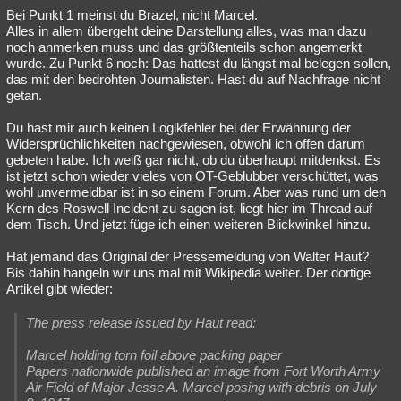
Bei Punkt 1 meinst du Brazel, nicht Marcel.
Alles in allem übergeht deine Darstellung alles, was man dazu
noch anmerken muss und das größtenteils schon angemerkt
wurde. Zu Punkt 6 noch: Das hattest du längst mal belegen sollen,
das mit den bedrohten Journalisten. Hast du auf Nachfrage nicht
getan.
Du hast mir auch keinen Logikfehler bei der Erwähnung der
Widersprüchlichkeiten nachgewiesen, obwohl ich offen darum
gebeten habe. Ich weiß gar nicht, ob du überhaupt mitdenkst. Es
ist jetzt schon wieder vieles von OT-Geblubber verschüttet, was
wohl unvermeidbar ist in so einem Forum. Aber was rund um den
Kern des Roswell Incident zu sagen ist, liegt hier im Thread auf
dem Tisch. Und jetzt füge ich einen weiteren Blickwinkel hinzu.
Hat jemand das Original der Pressemeldung von Walter Haut?
Bis dahin hangeln wir uns mal mit Wikipedia weiter. Der dortige
Artikel gibt wieder:
The press release issued by Haut read:
Marcel holding torn foil above packing paper
Papers nationwide published an image from Fort Worth Army
Air Field of Major Jesse A. Marcel posing with debris on July