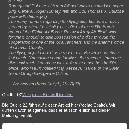
8, 1947.
Ramey and Dubose with torn foil and sticks on packing paper
Brig. General Roger Ramey, left, and Col. Thomas J. DuBose
pose with debris.[21]
The many rumors regarding the flying disc became a reality
yesterday when the intelligence office of the 509th Bomb
group of the Eighth Air Force, Roswell Army Air Field, was
fortunate enough to gain possession of a disc through the
cooperation of one of the local ranchers and the sheriff's office
of Chaves County.
The flying object landed on a ranch near Roswell sometime
last week. Not having phone facilities, the rancher stored the
disc until such time as he was able to contact the sheriff's
office, who in turn notified Maj. Jesse A. Marcel of the 509th
Bomb Group Intelligence Office.
— Associated Press (July 8, 1947)[22]
Quelle:
Wikipedia: Roswell incident
Die Quelle 22 führt auf diesen Artikel hier (rechte Spalte). Wir
dürfen davon ausgehen, dass er ausschließlich auf dieser
Meldung beruht.