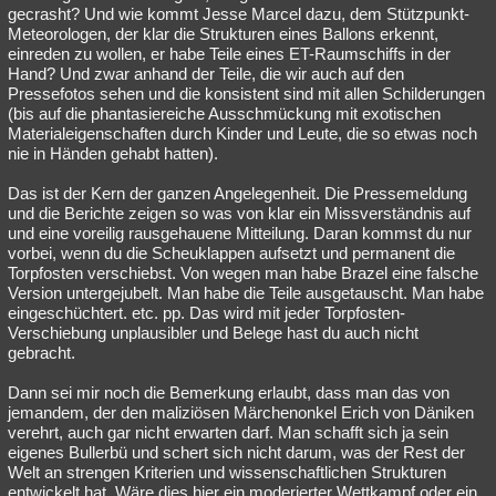
gecrasht? Und wie kommt Jesse Marcel dazu, dem Stützpunkt-
Meteorologen, der klar die Strukturen eines Ballons erkennt,
einreden zu wollen, er habe Teile eines ET-Raumschiffs in der
Hand? Und zwar anhand der Teile, die wir auch auf den
Pressefotos sehen und die konsistent sind mit allen Schilderungen
(bis auf die phantasiereiche Ausschmückung mit exotischen
Materialeigenschaften durch Kinder und Leute, die so etwas noch
nie in Händen gehabt hatten).
Das ist der Kern der ganzen Angelegenheit. Die Pressemeldung
und die Berichte zeigen so was von klar ein Missverständnis auf
und eine voreilig rausgehauene Mitteilung. Daran kommst du nur
vorbei, wenn du die Scheuklappen aufsetzt und permanent die
Torpfosten verschiebst. Von wegen man habe Brazel eine falsche
Version untergejubelt. Man habe die Teile ausgetauscht. Man habe
eingeschüchtert. etc. pp. Das wird mit jeder Torpfosten-
Verschiebung unplausibler und Belege hast du auch nicht
gebracht.
Dann sei mir noch die Bemerkung erlaubt, dass man das von
jemandem, der den maliziösen Märchenonkel Erich von Däniken
verehrt, auch gar nicht erwarten darf. Man schafft sich ja sein
eigenes Bullerbü und schert sich nicht darum, was der Rest der
Welt an strengen Kriterien und wissenschaftlichen Strukturen
entwickelt hat. Wäre dies hier ein moderierter Wettkampf oder ein