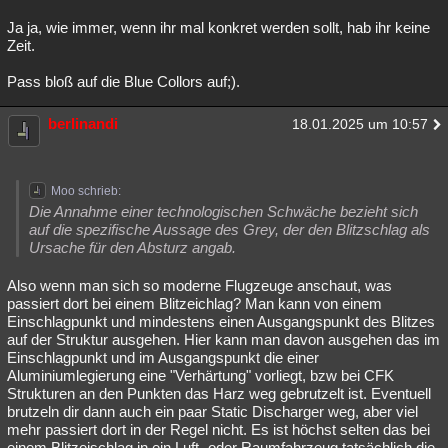
Ja ja, wie immer, wenn ihr mal konkret werden sollt, hab ihr keine
Zeit.
Pass bloß auf die Blue Collors auf;).
berlinandi
18.01.2025 um 10:57
Moo schrieb:
Die Annahme einer technologischen Schwäche bezieht sich
auf die spezifische Aussage des Grey, der den Blitzschlag als
Ursache für den Absturz angab.
Also wenn man sich so moderne Flugzeuge anschaut, was
passiert dort bei einem Blitzeichlag? Man kann von einem
Einschlagpunkt und mindestens einen Ausgangspunkt des Blitzes
auf der Struktur ausgehen. Hier kann man davon ausgehen das im
Einschlagpunkt und im Ausgangspunkt die einer
Aluminiumlegierung eine "Verhärtung" vorliegt, bzw bei CFK
Strukturen an den Punkten das Harz weg gebrutzelt ist. Eventuell
brutzeln dir dann auch ein paar Static Discharger weg, aber viel
mehr passiert dort in der Regel nicht. Es ist höchst selten das bei
einem Blitzeischlag in ein Luft- oder Raumfahrzeug tatsächlich die