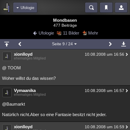
Ufologie
Bereiche
Mondbasen
477 Beiträge
Echtzeit
Diskussionen
Blogs
Videos
Statistiken
Ufologie
11 Bilder
Mehr
Chat
Wiki
Neuigkeiten
Seite
9
/ 24
meine Rubriken
xionlloyd
10.08.2008 um 16:56
Menschen
Wissenschaft
Politik
Mystery
Kriminalfälle
ehemaliges Mitglied
Spiritualität
Verschwörungen
Technologie
Ufologie
@ TOOM
Woher willst du das wissen?
Natur
Umfragen
Unterhaltung
weitere Rubriken
Vymaanika
10.08.2008 um 16:57
ehemaliges Mitglied
Philosophie
Träume
Orte
Esoterik
Literatur
@Baumarkt
Astronomie
Helpdesk
Gruppen
Gaming
Filme
Natürlich nicht.Aber so eine Fantasie besitzt nicht jeder.
Musik
Clash
Verbesserungen
Allmystery
English
xionlloyd
10.08.2008 um 16:59
Übersichten