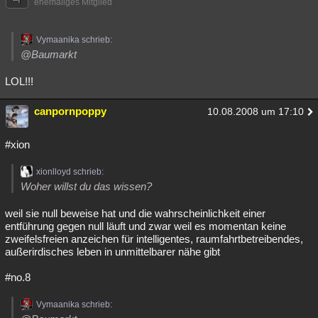
ehemaliges Mitglied
Besucht
Teilgenommen
Alle
Neue
Geschlossen
Vymaanika schrieb:
Lesenswert
Schlüsselwörter
@Baumarkt
LOL!!!
canpornpoppy
10.08.2008 um 17:10
#xion
xionlloyd schrieb:
Woher willst du das wissen?
weil sie null beweise hat und die wahrscheinlichkeit einer
entführung gegen null läuft und zwar weil es momentan keine
zweifelsfreien anzeichen für intelligentes, raumfahrtbetreibendes,
außerirdisches leben in unmittelbarer nähe gibt
#no.8
Vymaanika schrieb: