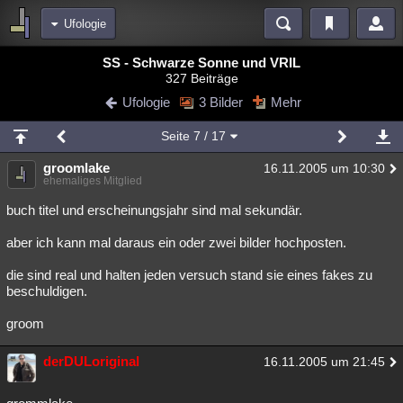
Ufologie
Bereiche
SS - Schwarze Sonne und VRIL
327 Beiträge
Echtzeit
Diskussionen
Blogs
Videos
Statistiken
Ufologie
3 Bilder
Mehr
Chat
Wiki
Neuigkeiten
Seite
7
/ 17
meine Rubriken
groomlake
16.11.2005 um 10:30
Menschen
Wissenschaft
Politik
Mystery
Kriminalfälle
ehemaliges Mitglied
Spiritualität
Verschwörungen
Technologie
Ufologie
buch titel und erscheinungsjahr sind mal sekundär.
aber ich kann mal daraus ein oder zwei bilder hochposten.
Natur
Umfragen
Unterhaltung
weitere Rubriken
die sind real und halten jeden versuch stand sie eines fakes zu
beschuldigen.
Philosophie
Träume
Orte
Esoterik
Literatur
groom
Astronomie
Helpdesk
Gruppen
Gaming
Filme
derDULoriginal
16.11.2005 um 21:45
Musik
Clash
Verbesserungen
Allmystery
English
Übersichten