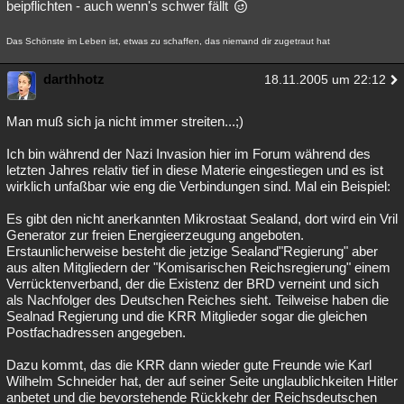
beipflichten - auch wenn's schwer fällt
Das Schönste im Leben ist, etwas zu schaffen, das niemand dir zugetraut hat
darthhotz
18.11.2005 um 22:12
Man muß sich ja nicht immer streiten...;)
Ich bin während der Nazi Invasion hier im Forum während des
letzten Jahres relativ tief in diese Materie eingestiegen und es ist
wirklich unfaßbar wie eng die Verbindungen sind. Mal ein Beispiel:
Es gibt den nicht anerkannten Mikrostaat Sealand, dort wird ein Vril
Generator zur freien Energieerzeugung angeboten.
Erstaunlicherweise besteht die jetzige Sealand"Regierung" aber
aus alten Mitgliedern der "Komisarischen Reichsregierung" einem
Verrücktenverband, der die Existenz der BRD verneint und sich
als Nachfolger des Deutschen Reiches sieht. Teilweise haben die
Sealnad Regierung und die KRR Mitglieder sogar die gleichen
Postfachadressen angegeben.
Dazu kommt, das die KRR dann wieder gute Freunde wie Karl
Wilhelm Schneider hat, der auf seiner Seite unglaublichkeiten Hitler
anbetet und die bevorstehende Rückkehr der Reichsdeutschen