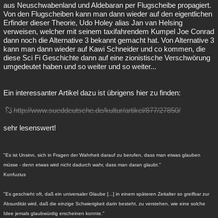
aus Neuschwabenland und Aldebaran per Flugscheibe propagiert.
Von den Flugscheiben kann man dann wieder auf den eigentlichen
Erfinder dieser Theorie, Udo Holey alias Jan van Helsing
verweisen, welcher mit seinem taxifahrendem Kumpel Joe Conrad
dann noch die Alternative 3 bekannt gemacht hat. Von Alternative 3
kann man dann wieder auf Kawi Schneider und co kommen, die
diese Sci Fi Geschichte dann auf eine zionistische Verschwörung
umgedeutet haben und so weiter und so weiter...
Ein interessanter Artikel dazu ist übrigens hier zu finden:
http://www.sueddeutsche.de/kultur/artikel/877/27850/
sehr lesenswert!
"Es ist Unsinn, sich in Fragen der Wahrheit darauf zu berufen, dass man etwas glauben
müsse - denn etwas wird nicht dadurch wahr, dass man daran glaubt."
Konfuzius
"Es geschieht oft, daß ein universaler Glaube [...] in einem späteren Zeitalter so greifbar zur
Absurdität wird, daß die einzige Schwierigkeit darin besteht, zu verstehen, wie eine solche
Idee jemals glaubwürdig erscheinen konnte."