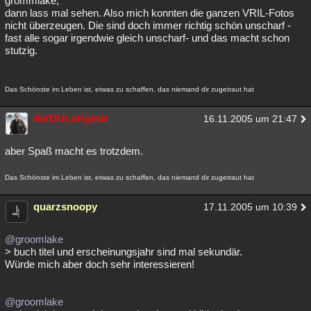
grommlake,
dann lass mal sehen. Also mich konnten die ganzen VRIL-Fotos
Besucht
Teilgenommen
Alle
Neue
Geschlossen
nicht überzeugen. Die sind doch immer richtig schön unscharf -
fast alle sogar irgendwie gleich unscharf- und das macht schon
Lesenswert
Schlüsselwörter
stutzig.
Das Schönste im Leben ist, etwas zu schaffen, das niemand dir zugetraut hat
derDULoriginal
16.11.2005 um 21:47
aber Spaß macht es trotzdem.
Das Schönste im Leben ist, etwas zu schaffen, das niemand dir zugetraut hat
quarzsnoopy
17.11.2005 um 10:39
@groomlake
> buch titel und erscheinungsjahr sind mal sekundär.
Würde mich aber doch sehr interessieren!
@groomlake