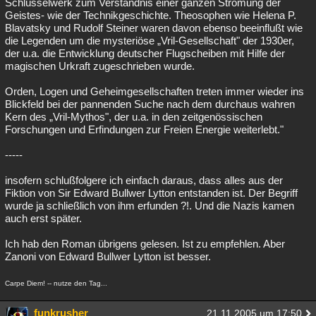
Schlüsselwerk zum Verständnis einer ganzen Strömung der
Geistes- wie der Technikgeschichte. Theosophen wie Helena P.
Blavatsky und Rudolf Steiner waren davon ebenso beeinflußt wie
die Legenden um die mysteriöse „Vril-Gesellschaft" der 1930er,
der u.a. die Entwicklung deutscher Flugscheiben mit Hilfe der
magischen Urkraft zugeschrieben wurde.
Orden, Logen und Geheimgesellschaften treten immer wieder ins
Blickfeld bei der pannenden Suche nach dem durchaus wahren
Kern des „Vril-Mythos", der u.a. in den zeitgenössischen
Forschungen und Erfindungen zur Freien Energie weiterlebt."
-----
insofern schlußfolgere ich einfach daraus, dass alles aus der
Fiktion von Sir Edward Bullwer Lytton entstanden ist. Der Begriff
wurde ja schließlich von ihm erfunden ?!. Und die Nazis kamen
auch erst später.
Ich hab den Roman übrigens gelesen. Ist zu empfehlen. Aber
Zanoni von Edward Bullwer Lytton ist besser.
Carpe Diem! -- nutze den Tag...
funkrusher
21.11.2005 um 17:50