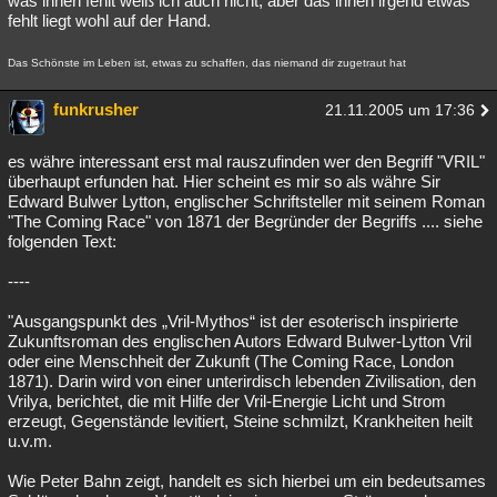
was ihnen fehlt weiß ich auch nicht, aber das ihnen irgend etwas
fehlt liegt wohl auf der Hand.
Das Schönste im Leben ist, etwas zu schaffen, das niemand dir zugetraut hat
funkrusher
21.11.2005 um 17:36
es währe interessant erst mal rauszufinden wer den Begriff "VRIL"
überhaupt erfunden hat. Hier scheint es mir so als währe Sir
Edward Bulwer Lytton, englischer Schriftsteller mit seinem Roman
"The Coming Race" von 1871 der Begründer der Begriffs .... siehe
folgenden Text:
----
"Ausgangspunkt des „Vril-Mythos“ ist der esoterisch inspirierte
Zukunftsroman des englischen Autors Edward Bulwer-Lytton Vril
oder eine Menschheit der Zukunft (The Coming Race, London
1871). Darin wird von einer unterirdisch lebenden Zivilisation, den
Vrilya, berichtet, die mit Hilfe der Vril-Energie Licht und Strom
erzeugt, Gegenstände levitiert, Steine schmilzt, Krankheiten heilt
u.v.m.
Wie Peter Bahn zeigt, handelt es sich hierbei um ein bedeutsames