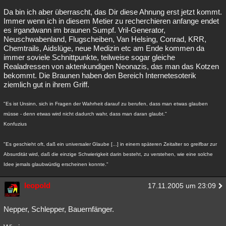
Da bin ich aber überrascht, das Dir diese Ahnung erst jetzt kommt.
Immer wenn ich in diesem Metier zu recherchieren anfange endet
es irgandwann im braunen Sumpf. Vril-Generator,
Neuschwabenland, Flugscheiben, Van Helsing, Conrad, KRR,
Chemtrails, Aidslüge, neue Medizin etc am Ende kommen da
immer soviele Schnittpunkte, teilweise sogar gleiche
Realadressen von aktenkundigen Neonazis, das man das Kotzen
bekommt. Die Braunen haben den Bereich Internetesoterik
ziemlich gut in ihrem Griff.
"Es ist Unsinn, sich in Fragen der Wahrheit darauf zu berufen, dass man etwas glauben
müsse - denn etwas wird nicht dadurch wahr, dass man daran glaubt."
Konfuzius
"Es geschieht oft, daß ein universaler Glaube [...] in einem späteren Zeitalter so greifbar zur
Absurdität wird, daß die einzige Schwierigkeit darin besteht, zu verstehen, wie eine solche
Idee jemals glaubwürdig erscheinen konnte."
leopold
17.11.2005 um 23:09
Nepper, Schlepper, Bauernfänger.