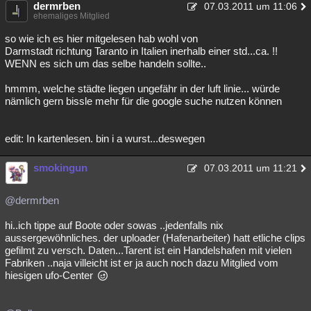
dermrben
07.03.2011 um 11:06
ehemaliges Mitglied
so wie ich es hier mitgelesen hab wohl von
Darmstadt richtung Taranto in Italien inerhalb einer std...ca. !!
WENN es sich um das selbe handeln sollte..
hmmm, welche städte liegen ungefähr in der luft linie... würde
nämlich gern bissle mehr für die google suche nutzen können
edit: In kartenlesen. bin i a wurst...deswegen
smokingun
07.03.2011 um 11:21
@dermrben
hi..ich tippe auf Boote oder sowas ..jedenfalls nix
aussergewöhnliches. der uploader (Hafenarbeiter) hatt etliche clips
gefilmt zu versch. Daten...Tarent ist ein Handelshafen mit vielen
Fabriken ..naja villeicht ist er ja auch noch dazu Mitglied vom
hiesigen ufo-Center