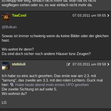
schwupp wie weg, einfach nicht mehr da. Man hat es nicht
wegfliegen sehen oder so, es war einfach nicht mehr da.
Besucht
Teilgenommen
Alle
Neue
Geschlossen
Lesenswert
YaaCool
Schlüsselwörter
07.03.2011 um 09:55
@Bulkan
Sowas ist immer schwierig wenn du keine Bilder oder der gleichen
hast.
Wo wohnt ihr denn?
Da sind doch sicher noch andere Häuser bzw Zeugen?
stebiiuli
07.03.2011 um 09:58
Ich habe so eins auch gesehen. Das erste war am 2.3. mit
"tarnung", das zweite am 3.3. mit den roten Lichtern. Guck mal
hier:
Habe heute abend mein erstes UFO gesehen
Die zweite Sichtung ist auf seite 5.
Wo wohnst du?
LG