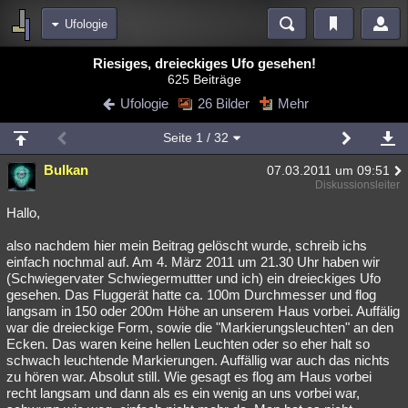
Ufologie
Bereiche
Riesiges, dreieckiges Ufo gesehen!
625 Beiträge
Echtzeit
Diskussionen
Blogs
Videos
Statistiken
Ufologie
26 Bilder
Mehr
Chat
Wiki
Neuigkeiten
Seite
1
/ 32
meine Rubriken
Bulkan
07.03.2011 um 09:51
Menschen
Wissenschaft
Politik
Mystery
Kriminalfälle
Diskussionsleiter
Spiritualität
Verschwörungen
Technologie
Ufologie
Hallo,
also nachdem hier mein Beitrag gelöscht wurde, schreib ichs
Natur
Umfragen
Unterhaltung
einfach nochmal auf. Am 4. März 2011 um 21.30 Uhr haben wir
weitere Rubriken
(Schwiegervater Schwiegermuttter und ich) ein dreieckiges Ufo
gesehen. Das Fluggerät hatte ca. 100m Durchmesser und flog
Philosophie
Träume
Orte
Esoterik
Literatur
langsam in 150 oder 200m Höhe an unserem Haus vorbei. Auffälig
war die dreieckige Form, sowie die "Markierungsleuchten" an den
Astronomie
Helpdesk
Gruppen
Gaming
Filme
Ecken. Das waren keine hellen Leuchten oder so eher halt so
schwach leuchtende Markierungen. Auffällig war auch das nichts
Musik
Clash
Verbesserungen
Allmystery
English
zu hören war. Absolut still. Wie gesagt es flog am Haus vorbei
recht langsam und dann als es ein wenig an uns vorbei war,
Übersichten