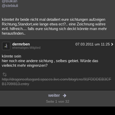
@Bulkan
@stebiiuli
könntet ihr beide nicht mal detailiert eure sichtungen aufzeigen
Richtung,Standort,wie lange etwa ect?.. eine Zeichnung währe
evtl. hilfreich.... falls eure sichtung sich deckt könnte man mehr
herausfinden..
dermrben
07.03.2011 um 11:25
ehemaliges Mitglied
könnte sein
hier noch eine andere sichtung , selbes gebiet. Würde das
vielleicht mehr eingrenzen?
http://dragonsofasgard.spaces.live.com/blog/cns!91FDDDEB3CF
B1709!813.entry
weiter
Seite 1 von 32