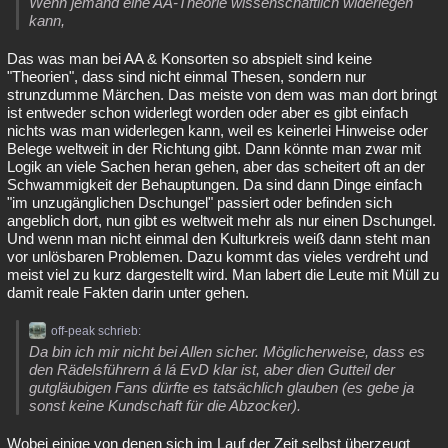
Wenn jemand eine AA-Theorie wissenschaftlich widerlegen
kann,
Das was man bei AA & Konsorten so abspielt sind keine
"Theorien", dass sind nicht einmal Thesen, sondern nur
strunzdumme Märchen. Das meiste von dem was man dort bringt
ist entweder schon widerlegt worden oder aber es gibt einfach
nichts was man widerlegen kann, weil es keinerlei Hinweise oder
Belege weltweit in der Richtung gibt. Dann könnte man zwar mit
Logik an viele Sachen heran gehen, aber das scheitert oft an der
Schwammigkeit der Behauptungen. Da sind dann Dinge einfach
"im unzugänglichen Dschungel" passiert oder befinden sich
angeblich dort, nun gibt es weltweit mehr als nur einen Dschungel.
Und wenn man nicht einmal den Kulturkreis weiß dann steht man
vor unlösbaren Problemen. Dazu kommt das vieles verdreht und
meist viel zu kurz dargestellt wird. Man labert die Leute mit Müll zu
damit reale Fakten darin unter gehen.
off-peak schrieb:
Da bin ich mir nicht bei Allen sicher. Möglicherweise, dass es
den Rädelsführern á lá EvD klar ist, aber dien Gutteil der
gutgläubigen Fans dürfte es tatsächlich glauben (es gebe ja
sonst keine Kundschaft für die Abzocker).
Wobei einige von denen sich im Lauf der Zeit selbst überzeugt