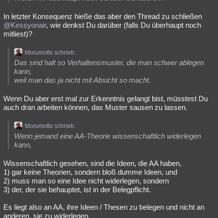
Besucht
Teilgenommen
Alle
Neue
Geschlossen
In letzter Konsequenz hieße das aber den Thread zu schließen
@Kessyonair
, wie denkst Du darüber (falls Du überhaupt noch
Lesenswert
Schlüsselwörter
mitliest)?
Morumotto schrieb:
Das sind halt so Verhaltensmuster, die man schwer ablegen
kann,
weil man das ja nicht mit Absicht so macht.
Wenn Du aber erst mal zur Erkenntnis gelangt bist, müsstest Du
auch dran arbeiten können, das Muster sausen zu lassen.
Morumotto schrieb:
Wenn jemand eine AA-Theorie wissenschaftlich widerlegen
kann,
Wissenschaftlich gesehen, sind die Ideen, die AA haben,
1) gar keine Theorien, sondern bloß dumme Ideen, und
2) muss man so eine Idee nicht widerlegen, sondern
3) der, der sie behauptet, ist in der Belegpflicht.
Es liegt also an AA, ihre Ideen / Thesen zu belegen und nicht an
anderen, sie zu widerlegen.