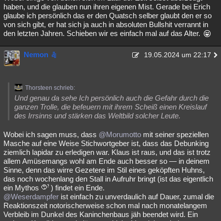
haben, und die glauben nun ihren eigenen Mist. Gerade bei Erich
glaube ich persönlich das er den Quatsch selber glaubt den er so
von sich gibt, er hat sich ja auch in absoluten Bullshit verrannt in
den letzten Jahren. Schieben wir es einfach mal auf das Alter.
Nemon
19.05.2024 um 22:17
Thorsteen schrieb:
Und genau da sehe Ich persönlich auch die Gefahr durch die
ganzen Trolle, die befeuern mit ihrem Scheiß einen Kreislauf
des Irrsinns und stärken das Weltbild solcher Leute.
Wobei ich sagen muss, dass
@Morumotto
mit seiner speziellen
Masche auf eine Weise Stichwortgeber ist, dass das Debunking
ziemlich lapidar zu erledigen war. Klaus ist raus, und das ist trotz
allem Amüsemangs wohl am Ende auch besser so — in deinem
Sinne, denn das wirre Gezetere im Stil eines geköpften Huhns,
das noch wochenlang den Stall in Aufruhr bringt (ist das eigentlich
ein Mythos
) findet ein Ende.
@Weserdampfer
ist einfach zu unverdaulich auf Dauer, zumal die
Reaktionszeit notorischerweise schon mal nach monatelangem
Verbleib im Dunkel des Kaninchenbaus jäh beendet wird. Ein