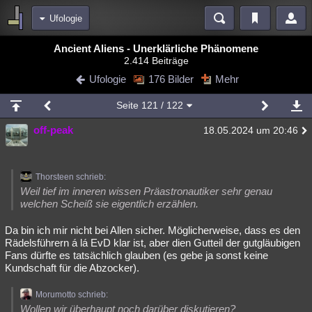
Ufologie
Bereiche
Ancient Aliens - Unerklärliche Phänomene
2.414 Beiträge
Echtzeit
Diskussionen
Blogs
Videos
Statistiken
Ufologie
176 Bilder
Mehr
Chat
Wiki
Neuigkeiten
2
Seite
121
/ 122
meine Rubriken
off-peak
18.05.2024 um 20:46
Menschen
Wissenschaft
Politik
Mystery
Kriminalfälle
Spiritualität
Verschwörungen
Technologie
Ufologie
Thorsteen schrieb:
Natur
Umfragen
Unterhaltung
Weil tief im inneren wissen Präastronautiker sehr genau
welchen Scheiß sie eigentlich erzählen.
weitere Rubriken
Da bin ich mir nicht bei Allen sicher. Möglicherweise, dass es den
Philosophie
Träume
Orte
Esoterik
Literatur
Rädelsführern á lá EvD klar ist, aber dien Gutteil der gutgläubigen
Fans dürfte es tatsächlich glauben (es gebe ja sonst keine
Astronomie
Helpdesk
Gruppen
Gaming
Filme
Kundschaft für die Abzocker).
Musik
Clash
Verbesserungen
Allmystery
English
Morumotto schrieb:
Übersichten
Wollen wir überhaupt noch darüber diskutieren?