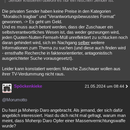
Sender kritisieren obwohl es nur ein Nischen Sender ist.
Die privaten Sender haben keine Preise in den Kategorien
"Moralisch tragbar" und "Verantwortungsbewusstes Format"
gewonnen. -> Es geht um Geld.
Und es muss auch betont werden, dass der Zuschauer ein
selbstverantwortliches Wesen ist, das weder gezwungen wird,
jeden Quoten-Nutten-Fernseh-Müll unreflektiert zu schlucken noch
daran gehindert wird, sich im Nachgang
selber
weitere
Informationen zum Thema zu suchen (und diese auch finden wird
- ernsthafte Recherche in faktenorientierter, antagonistisch
ausgerichteter Suche vorausgesetzt).
Leider kann konstatiert werden: Manche Zuschauer wollen aus
ihrer TV-Verdummung nicht raus.
Spöckenkieke
21.05.2024 um 08:44
@Morumotto
Du hast ja Mohenjo Daro angebracht. Als jemand, der sich dafür
angeblich interessiert. Hast du dich nicht mal gefragt, warum man
meint, dass Mohenjo Daro Opfer einer Massenvernichtungswaffe
wurde?