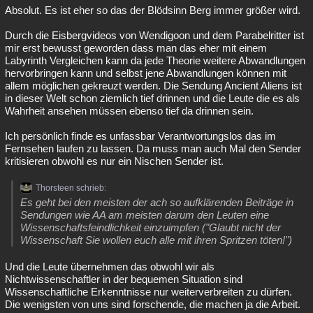
Absolut. Es ist eher so das der Blödsinn Berg immer größer wird.
Durch die Eisbergvideos von Wendigoon und dem Parabelritter ist
mir erst bewusst geworden dass man das eher mit einem
Labyrinth Vergleichen kann da jede Theorie weitere Abwandlungen
hervorbringen kann und selbst jene Abwandlungen können mit
allem möglichen gekreuzt werden. Die Sendung Ancient Aliens ist
in dieser Welt schon ziemlich tief drinnen und die Leute die es als
Wahrheit ansehen müssen ebenso tief da drinnen sein.
Ich persönlich finde es unfassbar Verantwortungslos das im
Fernsehen laufen zu lassen. Da muss man auch Mal den Sender
kritisieren obwohl es nur ein Nischen Sender ist.
Thorsteen schrieb:
Es geht bei den meisten der ach so aufklärenden Beiträge in
Sendungen wie AA am meisten darum den Leuten eine
Wissenschaftsfeindlichkeit einzuimpfen ("Glaubt nicht der
Wissenschaft Sie wollen euch alle mit ihren Spritzen töten!")
Und die Leute übernehmen das obwohl wir als
Nichtwissenschaftler in der bequemen Situation sind
Wissenschaftliche Erkenntnisse nur weiterverbreiten zu dürfen.
Die wenigsten von uns sind forschende, die machen ja die Arbeit.