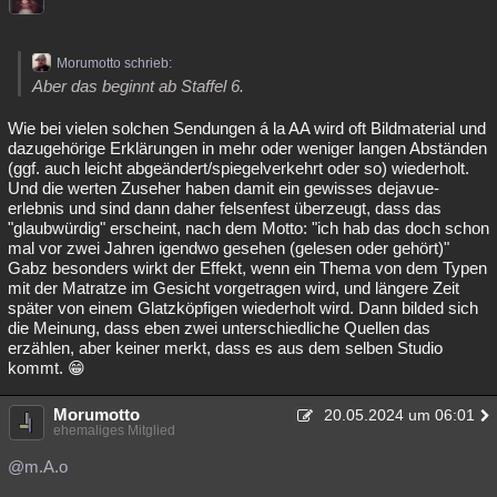
Morumotto schrieb:
Aber das beginnt ab Staffel 6.
Wie bei vielen solchen Sendungen á la AA wird oft Bildmaterial und
dazugehörige Erklärungen in mehr oder weniger langen Abständen
(ggf. auch leicht abgeändert/spiegelverkehrt oder so) wiederholt.
Und die werten Zuseher haben damit ein gewisses dejavue-
erlebnis und sind dann daher felsenfest überzeugt, dass das
"glaubwürdig" erscheint, nach dem Motto: "ich hab das doch schon
mal vor zwei Jahren igendwo gesehen (gelesen oder gehört)"
Gabz besonders wirkt der Effekt, wenn ein Thema von dem Typen
mit der Matratze im Gesicht vorgetragen wird, und längere Zeit
später von einem Glatzköpfigen wiederholt wird. Dann bilded sich
die Meinung, dass eben zwei unterschiedliche Quellen das
erzählen, aber keiner merkt, dass es aus dem selben Studio
kommt. 😁
Morumotto
20.05.2024 um 06:01
ehemaliges Mitglied
@m.A.o