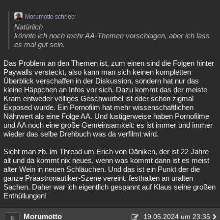
Morumotto schrieb:
Natürlich
könnte ich noch mehr AA-Themen vorschlagen, aber ich lass
es mal gut sein.
Das Problem an den Themen ist, zum einen sind die Folgen hinter
Paywalls versteckt, also kann man sich keinen kompletten
Überblick verschaffen in der Diskussion, sondern hat nur das
kleine Häppchen an Infos vor sich. Dazu kommt das der meiste
Kram entweder völliges Geschwurbel ist oder schon zigmal
Exposed wurde. Ein Pornofilm hat mehr wissenschaftlichen
Nährwert als eine Folge AA. Und lustigerweise haben Pornofilme
und AA noch eine große Gemeinsamkeit: es ist immer und immer
wieder das selbe Drehbuch was da verfilmt wird.
Sieht man zb. im Thread um Erich von Däniken, der ist 22 Jahre
alt und da kommt nix neues, wenn was kommt dann ist es meist
alter Wein in neuen Schläuchen. Und das ist ein Punkt der die
ganze Präastronautiker-Szene vereint, festhalten an uralten
Sachen. Daher war ich eigentlich gespannt auf Klaus seine großen
Enthüllungen!
Morumotto
19.05.2024 um 23:35