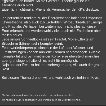
Egal wie auch immer. An die Gekritzel-Theorie glaube ich
allerdings auch nicht.
Eigentlich nichtmal an Aliens als Verursacher der KK's diesbzg.
Ich persönlich tendiere zu der Energietheorie irdischen Ursprungs,
Chaostheorie, also auch z.b Erdtrahlen, Wirbel, "kreative" Energie
und Fractale. Wir haben bei weitem noch nicht alles auf dieser
Erde erforscht und werden wohl vieles auch nie. Entdecken aber
täglich neues.
Jede simple Schneeflocke ist sein Fractal, Moire-Effekte am
Bildschirm (können sehr komplex sein),
Feuerwerkskörperexplosionen in der Luft oder Wasser- und
Luftströmungen können ähnliche Formen hervorbringen. Gut die
Komplexität und Symmetrie der Kornkreise übersteigt manches,
aber grundlegend halte ich es nicht für unmöglich.
Naja und der Rest ist halt menschengemacht, vllt. auch der grosse
Rest.
Bei diesem Thema drehen wir uns wohl auch weiterhin im Kreis.
Alle Menschen sind klug: Die einen vorher - die anderen nachher.
Wir haben die DDR überstanden und werden auch die BRD überstehen.