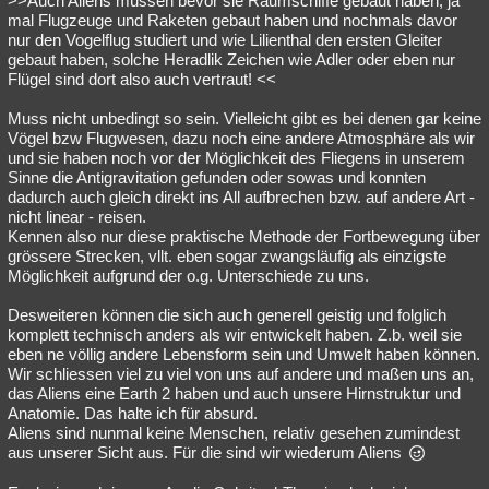
>>Auch Aliens müssen bevor sie Raumschiffe gebaut haben, ja
mal Flugzeuge und Raketen gebaut haben und nochmals davor
nur den Vogelflug studiert und wie Lilienthal den ersten Gleiter
gebaut haben, solche Heradlik Zeichen wie Adler oder eben nur
Flügel sind dort also auch vertraut! <<
Muss nicht unbedingt so sein. Vielleicht gibt es bei denen gar keine
Vögel bzw Flugwesen, dazu noch eine andere Atmosphäre als wir
und sie haben noch vor der Möglichkeit des Fliegens in unserem
Sinne die Antigravitation gefunden oder sowas und konnten
dadurch auch gleich direkt ins All aufbrechen bzw. auf andere Art -
nicht linear - reisen.
Kennen also nur diese praktische Methode der Fortbewegung über
grössere Strecken, vllt. eben sogar zwangsläufig als einzigste
Möglichkeit aufgrund der o.g. Unterschiede zu uns.
Desweiteren können die sich auch generell geistig und folglich
komplett technisch anders als wir entwickelt haben. Z.b. weil sie
eben ne völlig andere Lebensform sein und Umwelt haben können.
Wir schliessen viel zu viel von uns auf andere und maßen uns an,
das Aliens eine Earth 2 haben und auch unsere Hirnstruktur und
Anatomie. Das halte ich für absurd.
Aliens sind nunmal keine Menschen, relativ gesehen zumindest
aus unserer Sicht aus. Für die sind wir wiederum Aliens