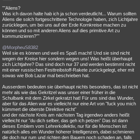
""Aliens?
Was ich davon halte hab ich ja schon verdeutlicht... Warum sollten
Aliens die solch fortgeschrittene Technologie haben, zich Lichtjahre
zurücklegen, um bei uns auf der Erde Kornkreise machen zu
können und so mit anderen Aliens auf dies primitive Art zu
kommunizieren?""
@MorpheuS8382
Weil sie es können und weil es Spaß macht! Und sie sind nicht
wegen der Kreise hier sondern wegen uns! Was heißt überhaupt
zich Lichtjahre? Das sind doch nur 37 und werden bestimmt nicht
mit einer russischen Festtreibstoff-Rakete zurückgelegt, eher mit
sowas wie Bob Lazar mal beschrieben hat.
Ausserdem bedeuten sie überhaupt nichts besonders, das ist nicht
mehr als wie das Gekritzel was unser einer früher in die
Schulbank mit dem Zirkel gekratzt hat! Für uns sind das Wunder,
aber für das Alien war es vielleicht nur eine Art von "fuck you mich
kümmert die oberste Direktive nicht"
und der nächste Kreis am nächsten Tag irgendwo anders heißt
vielleicht nur "du dich selber, das geh ich petzen" Das ist dann
dieses Emblem vom Lehrerkollektiv, nur für die Menschen ist
natürlich alles ein Wunder höherer Intelligenzen, dabei schmieren
die doch nur rum und richten den Bauern noch schaden an, falls