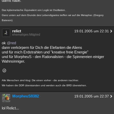
damit habe.
Besucht
Teilgenommen
Alle
Neue
Geschlossen
Das kybernetische Äquivalent von Logik ist Oszillation.
Lesenswert
Schlüsselwörter
Ganz unten auf dem Grunde des Lebendigseins treffen wir auf die Metapher. (Gregory
Bateson)
relict
19.01.2005 um 22:31
ehemaliges Mitglied
ok
@red
dann verkörpern für Dich die Elefanten die Aliens
und für mich Erdstrahlen und "kreative freie Energie"
und für MorpheuS - den Rationalisten - die Spinnereien einiger
Wahnsinniger.
Alle Menschen sind klug: Die einen vorher - die anderen nachher.
Wir haben die DDR überstanden und werden auch die BRD überstehen.
MorpheuS8382
19.01.2005 um 22:37
lol Relict...