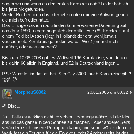
sagen wo und wann es den ersten Kornkreis gab? Leider hab ich
bis jetzt nix gefunden...
Weder Bücher noch das Internet konnten mir eine Antwort geben
die mich befriedigt hätte...
Das Einzige was ich dazu finden konnte war eine Datierumg auf
das Jahr 1590, in dem angeblich der drittälteste (!!!) Kornkreis auf
einem Feld bei Assen (liegt in Holland) der erst wohl jemals
verzeichnete Kornkreis gefunden wurd... Weiß jemand mehr
darüber, oder was anderes?
Bis zum 10.08.2003 gab es Weltweit 166 Kornkreise, von denen
bis dahin 66 allein in England, und 52 in Deutschland lagen...
P.S.: Wusstet ihr das es bei "Sim City 3000" auch Kornkreise gibt?
*gg*
MorpheuS8382
20.01.2005 um 09:22
@ Disc...
Ja... Falls es wirklich nicht irdischen Ursprungs währe, ist die Idee
absurd das ganze in den Schnee zu machen... Aber anderer Seits
verändern sich unsere Polkappen kaum, und somit wäre solch ein
Werk fast ein Zeugnis für die Ewigkeit, oder? Andererseits ist das