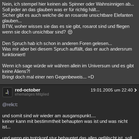
Nein, ich stempel hier keinen als Spinner oder Wahnsinnigen ab...
Soll jeder an das glauben was er für richtig hält...
Sicher gibt es auch welche die an rosarote unsichtbare Elefanten
glauben...
BTW, woher wisses sie das es sie gibt, rosarot sind und fliegen
wenn sie doch unsichtbar sind?
Den Spruch hab ich schon in anderen Foren gelesen...
Was mir aber bei diesem Spruch auffällt, das er auch andersrum
funktioniert!
Wenn ich sage würde wir währen allein im Universum und es gibt
keine Aliens?!
Bringt doch mal einer nen Gegenbeweis... =D
red-october
19.01.2005 um 22:40
ehemaliges Mitglied
@relict
:
und somit sind wir wieder am ausganspunkt....
keiner kann mit bestimmtheit behaupten was ist und was nicht
ist...
und wenn ein trotzkopf stur behauptet das alles gefälscht ist, soll