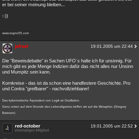
er bei seiner meinung bleiben...
:-))
www.sogno55.com
jafrael
19.01.2005 um 22:44
Die "Beweisdebatte" in Sachen UFO`s halte ich für unsinnig. Für
mich gibt es jede Menge Indizien dafür das nicht alles nur Unsinn
und Mumpitz sein kann.
Kornkreise - das ist da schon eine handfestere Geschichte. Pro
und Contra "greifbarer" - nachvollziehbarer!
Das kybernetische Äquivalent von Logik ist Oszillation.
Ganz unten auf dem Grunde des Lebendigseins treffen wir auf die Metapher. (Gregory
Bateson)
red-october
19.01.2005 um 22:52
ehemaliges Mitglied