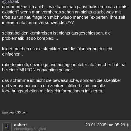
@jafrael
:
darum meine ich auch... wie kann man pauschalisieren das nichts
existiert? wenn man vornherab schon an nichts glaubt was mit
ufos zu tun hat, frage ich mich wieso manche "experten" ihre zeit
in einem ufo forum verschwenden???
selbst bei den kornkreisen ist nichts ausgeschlossen, die
problematik ist so komplex....
leider machen es die skeptiker und die fälscher auch nicht
einfacher...
roberto pinotti, soziologe und hochgeachteter ufo forscher hat mal
bei einer MUFON convention gesagt:
das schlimme ist nicht die beweissuche, sondern die skeptiker
und vertuscher die in ufo zentren infiltriert sind und alle
forschungsarbeiten mit falschinformationen infizieren...
www.sogno55.com
ashert
20.01.2005 um 05:29
ehemaliges Mitglied