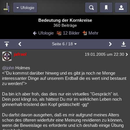
Ufologie
Bereiche
Bedeutung der Kornkreise
360 Beiträge
Echtzeit
Diskussionen
Blogs
Videos
Statistiken
Ufologie
12 Bilder
Mehr
Chat
Wiki
Neuigkeiten
2
Seite
6
/ 18
meine Rubriken
jafrael
19.01.2005 um 22:30
Menschen
Wissenschaft
Politik
Mystery
Kriminalfälle
Spiritualität
Verschwörungen
Technologie
Ufologie
@john
Holmes
<"Du kommst darüber hinweg und es gibt ja noch ne Menge
interessanter Dinge auf unserem Erdball die es wert sind bestaunt
Natur
Umfragen
Unterhaltung
zu werden!">
weitere Rubriken
Da bin ich aber froh, das dies nur ein virtuelles "Gespräch" ist.
Philosophie
Träume
Orte
Esoterik
Literatur
Dein post klingt so, als hättest Du mir im wirklichen Leben noch
gönnerhaft-tröstend den Kopf getätschelt! -gg*
Astronomie
Helpdesk
Gruppen
Gaming
Filme
Du darfst davon ausgehen, daß es mir aufgrund meines Alters
Musik
Clash
Verbesserungen
Allmystery
English
schon des öfteren widerfuhr eine Meinung revidieren zu können,
wenn die Beweislage es erforderte und ich deshalb einige Übung
Übersichten