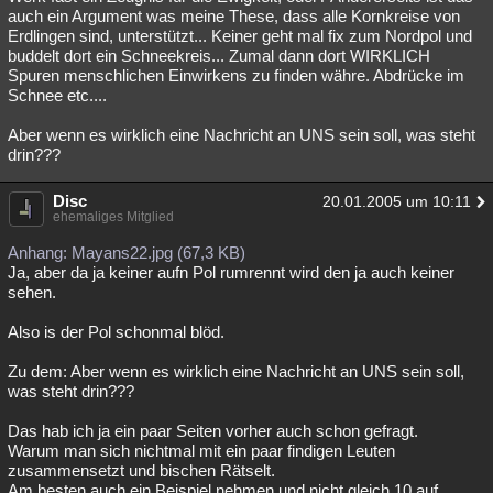
auch ein Argument was meine These, dass alle Kornkreise von
Erdlingen sind, unterstützt... Keiner geht mal fix zum Nordpol und
buddelt dort ein Schneekreis... Zumal dann dort WIRKLICH
Spuren menschlichen Einwirkens zu finden währe. Abdrücke im
Schnee etc....
Aber wenn es wirklich eine Nachricht an UNS sein soll, was steht
drin???
Disc
20.01.2005 um 10:11
ehemaliges Mitglied
Anhang: Mayans22.jpg (67,3 KB)
Ja, aber da ja keiner aufn Pol rumrennt wird den ja auch keiner
sehen.
Also is der Pol schonmal blöd.
Zu dem: Aber wenn es wirklich eine Nachricht an UNS sein soll,
was steht drin???
Das hab ich ja ein paar Seiten vorher auch schon gefragt.
Warum man sich nichtmal mit ein paar findigen Leuten
zusammensetzt und bischen Rätselt.
Am besten auch ein Beispiel nehmen und nicht gleich 10 auf