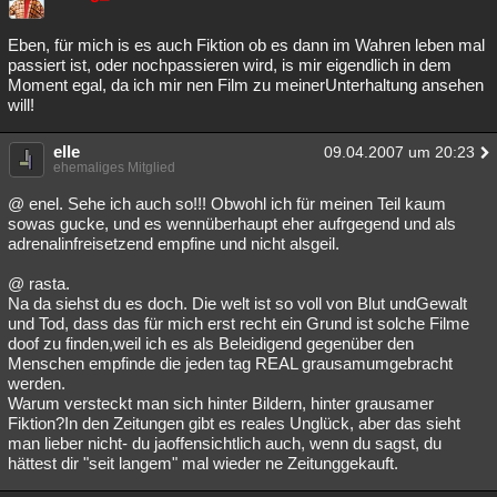
Eben, für mich is es auch Fiktion ob es dann im Wahren leben mal
passiert ist, oder nochpassieren wird, is mir eigendlich in dem
Moment egal, da ich mir nen Film zu meinerUnterhaltung ansehen
will!
elle
09.04.2007 um 20:23
ehemaliges Mitglied
@ enel. Sehe ich auch so!!! Obwohl ich für meinen Teil kaum
sowas gucke, und es wennüberhaupt eher aufrgegend und als
adrenalinfreisetzend empfine und nicht alsgeil.
@ rasta.
Na da siehst du es doch. Die welt ist so voll von Blut undGewalt
und Tod, dass das für mich erst recht ein Grund ist solche Filme
doof zu finden,weil ich es als Beleidigend gegenüber den
Menschen empfinde die jeden tag REAL grausamumgebracht
werden.
Warum versteckt man sich hinter Bildern, hinter grausamer
Fiktion?In den Zeitungen gibt es reales Unglück, aber das sieht
man lieber nicht- du jaoffensichtlich auch, wenn du sagst, du
hättest dir "seit langem" mal wieder ne Zeitunggekauft.