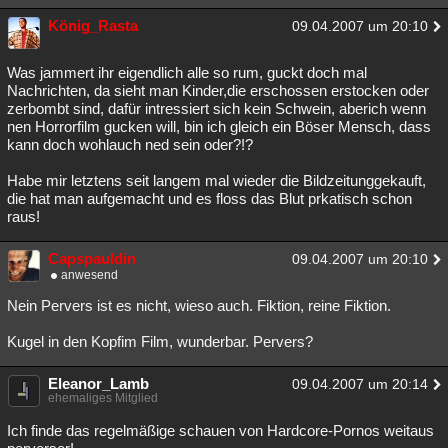
Besucht
Teilgenommen
Alle
Neue
Geschlossen
König_Rasta
09.04.2007 um 20:10
Lesenswert
Schlüsselwörter
Was jammert ihr eigendlich alle so rum, guckt doch mal
Nachrichten, da sieht man Kinder,die erschossen erstocken oder
zerbombt sind, dafür intressiert sich kein Schwein, aberich wenn
nen Horrorfilm gucken will, bin ich gleich ein Böser Mensch, dass
kann doch wohlauch ned sein oder?!?
Habe mir letztens seit langem mal wieder die Bildzeitunggekauft,
die hat man aufgemacht und es floss das Blut prkatisch schon
raus!
Capspauldin
09.04.2007 um 20:10
anwesend
Nein Pervers ist es nicht, wieso auch. Fiktion, reine Fiktion.
Kugel in den Kopfim Film, wunderbar. Pervers?
Eleanor_Lamb
09.04.2007 um 20:14
ehemaliges Mitglied
Ich finde das regelmäßige schauen von Hardcore-Pornos weitaus