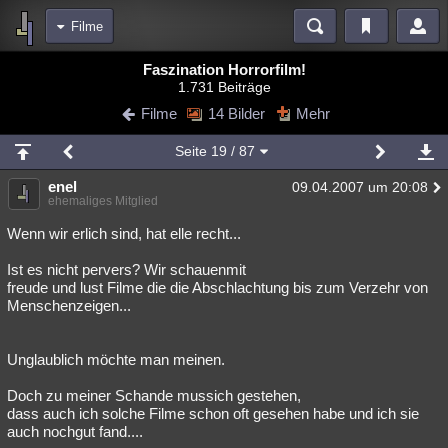
Filme
Bereiche
Faszination Horrorfilm!
1.731 Beiträge
Echtzeit
Diskussionen
Blogs
Videos
Statistiken
Filme
14 Bilder
Mehr
Chat
Wiki
Neuigkeiten
2
Seite
19
/ 87
meine Rubriken
enel
09.04.2007 um 20:08
Menschen
Wissenschaft
Politik
Mystery
Kriminalfälle
ehemaliges Mitglied
Spiritualität
Verschwörungen
Technologie
Ufologie
Wenn wir erlich sind, hat elle recht...
Ist es nicht pervers? Wir schauenmit
Natur
Umfragen
Unterhaltung
freude und lust Filme die die Abschlachtung bis zum Verzehr von
weitere Rubriken
Menschenzeigen...
Philosophie
Träume
Orte
Esoterik
Literatur
Unglaublich möchte man meinen.
Astronomie
Helpdesk
Gruppen
Gaming
Filme
Doch zu meiner Schande mussich gestehen,
Musik
Clash
Verbesserungen
Allmystery
English
dass auch ich solche Filme schon oft gesehen habe und ich sie
auch nochgut fand....
Übersichten