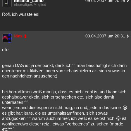
Eleanor_Lamb
09.04.2007 um 20:29
ehemaliges Mitglied
Rofl, ich wusste es!
löm
09.04.2007 um 20:31
elle
genau DAS ist ja der punkt, denk ich^^ man beschäftigt sich dann
ebenlieber mit fikitven toden von schauspielern als sich sowas in
den nachrichten anzusehen;)
bei horrorfilmen weiß man ja, dass es nicht echt ist und kann sich
deshalbdavor ekeln, sich errschrecken etc, sich also damit
unterhalten ^^
wenn jemand diesesgenre nicht mag, na und, jedem das seine
es gibt halt leute, die es unterhaltsamfinden, sich sowas
anzugucken ^^ warum auch immer, ich weiß es selbst nich
ist
wohlirgendwo dieser reiz , etwas "verbotenes" zu sehen (morde
etc^^ )